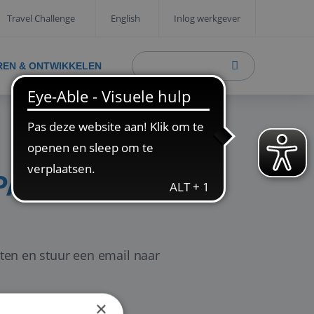
Travel Challenge
English
Inlog werkgever
REN & ONTWIKKELEN
PAGINA
eten en stuur een email naar
×