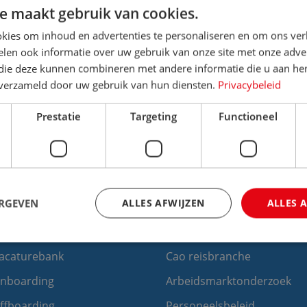
e maakt gebruik van cookies.
kies om inhoud en advertenties te personaliseren en om ons ver
len ook informatie over uw gebruik van onze site met onze adver
 die deze kunnen combineren met andere informatie die u aan hen
n verzameld door uw gebruik van hun diensten.
Privacybeleid
wsbrief.
Prestatie
Targeting
Functioneel
Ik ga akkoord met de
privacy voorwaa
ERGEVEN
ALLES AFWIJZEN
ALLES 
erving & selectie
Arbeidszaken
acaturebank
Cao reisbranche
trikt noodzakelijk
Prestatie
Targeting
Functioneel
Niet-geclassificee
nboarding
Arbeidsmarktonderzoek
 cookies maken de kernfunctionaliteiten van de website mogelijk, zoals gebruikersaanm
ffboarding
Personeelsbeleid
bsite kan niet goed worden gebruikt zonder de strikt noodzakelijke cookies.