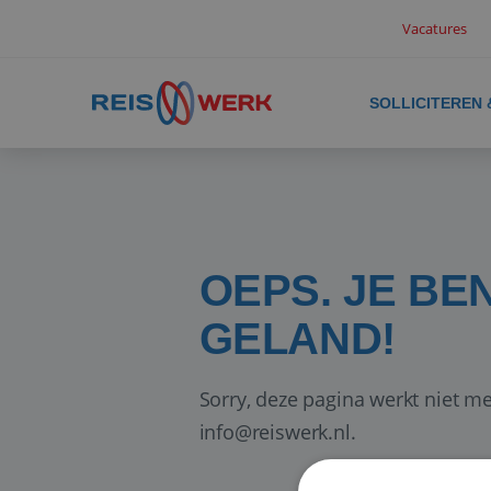
Vacatures
SOLLICITEREN
OEPS. JE BE
GELAND!
Sorry, deze pagina werkt niet me
info@reiswerk.nl.