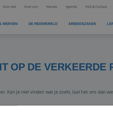
Voor wie
Over ons
Nieuws
Agenda
FAQ & Contact
 & WERVEN
DE REISWERELD
ARBEIDSZAKEN
LE
NT OP DE VERKEERDE 
er. Kan je niet vinden wat je zoekt, laat het ons dan w