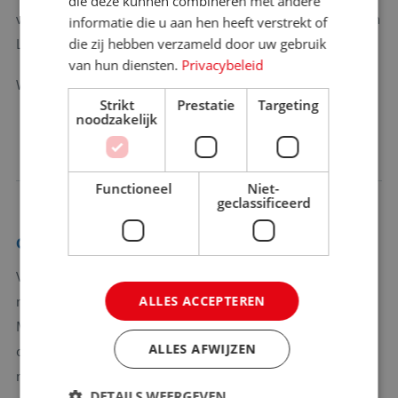
die deze kunnen combineren met andere
verloopt via onze HR-afdeling. Richt je sollicitatie daarom aan
informatie die u aan hen heeft verstrekt of
Luuk Elties.
die zij hebben verzameld door uw gebruik
van hun diensten.
Privacybeleid
Wij kijken uit naar je reactie.
Strikt
Prestatie
Targeting
noodzakelijk
Functioneel
Niet-
geclassificeerd
Over de werkgever
Vivencia Travel is een toonaangevende specialist in
maatwerk privéreizen naar bestemmingen in het
ALLES ACCEPTEREN
Middellandse Zeegebied. We hebben niet alleen de ambitie
ALLES AFWIJZEN
om onderscheidend te zijn in een hypercompetitieve markt,
maar maken dit ook dagelijks waar. Bijzondere reizen weg
DETAILS WEERGEVEN