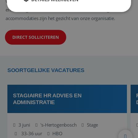
van de massa, een hoog serviceniveau, deskundig reisadvies
en een ongeëvenaarde kennis van de bestemmingen en
accommodaties zijn het gezicht van onze organisatie.
Strikt noodzakelijk
Prestatie
Targeting
Functioneel
Niet-geclassificeerd
DIRECT SOLLICITEREN
Strikt noodzakelijke cookies maken de
kernfunctionaliteiten van de website mogelijk, zoals
gebruikersaanmelding en accountbeheer. De
website kan niet goed worden gebruikt zonder de
strikt noodzakelijke cookies.
SOORTGELIJKE VACATURES
Aanbieder
/
Naam
Vervaldatum
Domein
PHPSESSID
Sessie
PHP.net
www.reiswerk.nl
STAGIAIRE HR ADVIES EN
ADMINISTRATIE
3 juni
's-Hertogenbosch
Stage
33-36 uur
HBO