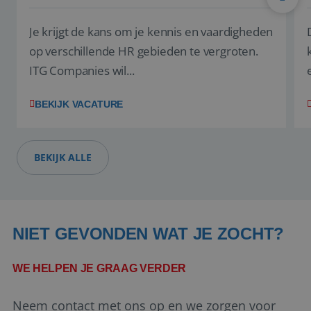
Je krijgt de kans om je kennis en vaardigheden
op verschillende HR gebieden te vergroten.
ITG Companies wil...
Google Privacy Policy
BEKIJK VACATURE
BEKIJK ALLE
li_gc
5 maanden 4
LinkedIn
weken
Corporation
.linkedin.com
NIET GEVONDEN WAT JE ZOCHT?
_GRECAPTCHA
5 maanden 4
Google LLC
weken
www.google.com
WE HELPEN JE GRAAG VERDER
Neem contact met ons op en we zorgen voor