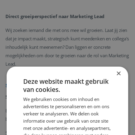
Direct groeiperspectief naar Marketing Lead
Wij zoeken iemand die met ons mee wil groeien. Laat jij zien
dat je impact maakt, strategisch kunt meedenken en collega's
inhoudelijk kunt meenemen? Dan liggen er concrete
mogelijkheden om door te groeien naar de rol van Marketing
Lead.
×
Deze website maakt gebruik
Sollicitatieprocedure
van cookies.
Solliciteren
We gebruiken cookies om inhoud en
advertenties te personaliseren en om ons
Ben jij de ondernemende marketeer die samen met ons wil
verkeer te analyseren. We delen ook
bouwen aan de verdere groei van Vivencia Travel en Viavay?
informatie over uw gebruik van onze site
met onze advertentie- en analysepartners,
Stuur ons jouw CV en motivatie. De eerste selectieprocedure