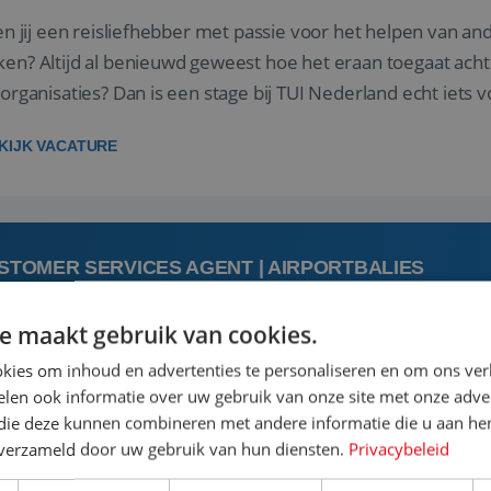
 jij een reisliefhebber met passie voor het helpen van a
en? Altijd al benieuwd geweest hoe het eraan toegaat acht
sorganisaties? Dan is een stage bij TUI Nederland echt iets v
housiaste, leergie...
KIJK VACATURE
STOMER SERVICES AGENT | AIRPORTBALIES
e maakt gebruik van cookies.
augustus
kies om inhoud en advertenties te personaliseren en om ons ver
len ook informatie over uw gebruik van onze site met onze adver
 jij een passie voor reizen en reis je graag af naar de mooi
 die deze kunnen combineren met andere informatie die u aan hen
is goed. Zie je het als een uitdaging om anderen te inspi
n verzameld door uw gebruik van hun diensten.
Privacybeleid
boeken van de perfecte vakantie en is verkopen je tweede 