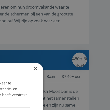
nderen om hun droomvakantie waar te
er de schermen bij een van de grootste
oor jou! Wij zijn op zoek naar een
×
Schiphol
Baan
37-40+ uur
keer te
tentie- en
ste plekken van de wereld? Mooi! Dan is de
 heeft verstrekt
reren en ondersteunen met het samenstellen
natuur? Al deze onderdelen zijn nu samen