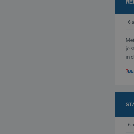
RE
6 
Met
je 
in 
boe
BE
ST
6 