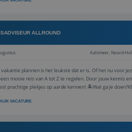
KIJK VACATURE
ISADVISEUR ALLROUND
augustus
Aalsmeer, Noord-Hol
 vakantie plannen is het leukste dat er is. Of het nu voor jeze
een mooie reis van A tot Z te regelen. Door jouw kennis e
st prachtige plekjes op aarde kennen! 🏝️Wat ga je doen?K
gen ...
KIJK VACATURE