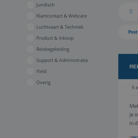
Juridisch
Klantcontact & Webcare
Luchtvaart & Techniek
Post
Product & Inkoop
Reisbegeleiding
Support & Administratie
RE
Yield
Overig
6 
Met
je 
in 
boe