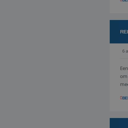
BE
RE
6 
Een
om 
mee
vra
BE