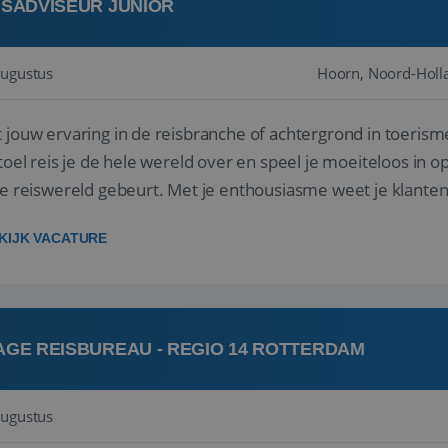
ISADVISEUR JUNIOR
augustus
Hoorn, Noord-Holl
 jouw ervaring in de reisbranche of achtergrond in toerism
stoel reis je de hele wereld over en speel je moeiteloos in o
de reiswereld gebeurt. Met je enthousiasme weet je klante
ken! ...
KIJK VACATURE
AGE REISBUREAU - REGIO 14 ROTTERDAM
augustus