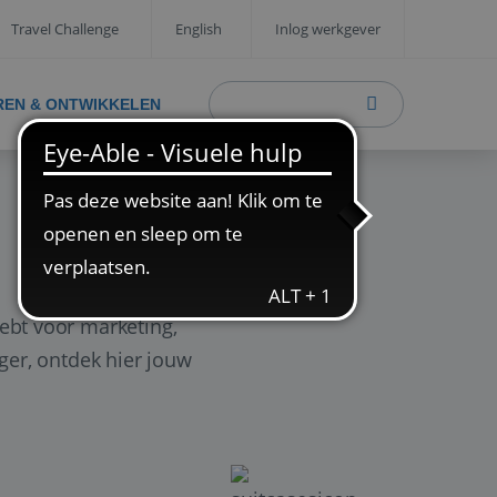
Travel Challenge
English
Inlog werkgever
REN & ONTWIKKELEN
ebt voor marketing,
ager, ontdek hier jouw