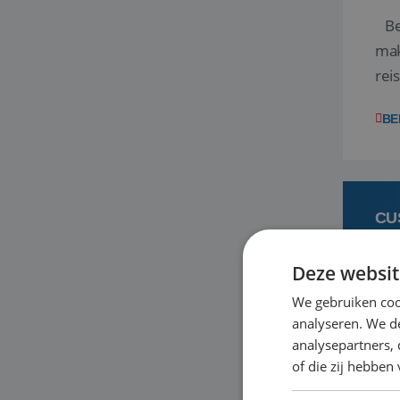
Ben
mak
rei
ent
BE
CU
Deze websit
6 
We gebruiken coo
analyseren. We de
Heb
analysepartners,
bas
of die zij hebbe
en 