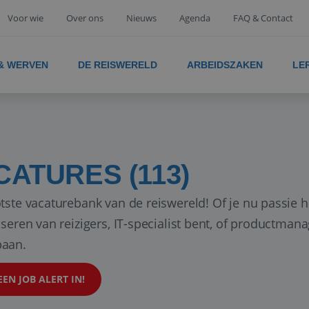
Voor wie
Over ons
Nieuws
Agenda
FAQ & Contact
 & WERVEN
DE REISWERELD
ARBEIDSZAKEN
LE
CATURES (113)
tste vacaturebank van de reiswereld! Of je nu passie h
iseren van reizigers, IT-specialist bent, of productman
aan.
EEN JOB ALERT IN!