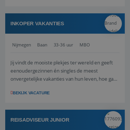
verkenning bij een nieuwe accommodatie ergens
in Europa? Dan is dit jouw kans. A...
INKOPER VAKANTIES
Nijmegen
Baan
33-36 uur
MBO
Jij vindt de mooiste plekjes ter wereld en geeft
eenoudergezinnen én singles de meest
onvergetelijke vakanties van hun leven, hoe gaaf
is dat? Ben jij de commerciële professional die
BEKIJK VACATURE
net zo goed thuis is in een onderhandeling als op
verkenning bij een nieuwe accommodatie ergens
in Europa? Dan is dit jouw kans. A...
REISADVISEUR JUNIOR