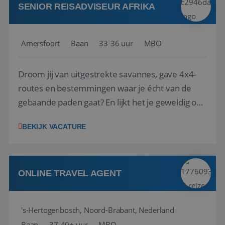
SENIOR REISADVISEUR AFRIKA
Amersfoort
Baan
33-36 uur
MBO
VISITOR_PRIVACY_METADATA
5 maanden 4
YouTube
weken
.youtube.com
Droom jij van uitgestrekte savannes, gave 4x4-
routes en bestemmingen waar je écht van de
gebaande paden gaat? En lijkt het je geweldig om
klanten te helpen hun ultieme self-drive
BEKIJK VACATURE
avontuur samen te stellen? Dan zoeken wij jou.
Selfdrive4x4.com organiseert complete self-
drive 4x4 reiservaringen voor reizigers die z...
ONLINE TRAVEL AGENT
's-Hertogenbosch, Noord-Brabant, Nederland
Baan
37-40+ uur
MBO