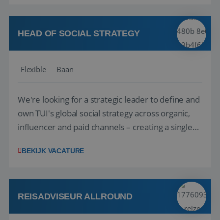
vakantie en is verkopen je tweede natuur? Al
deze onderdelen zijn nu samen gevoegd...
HEAD OF SOCIAL STRATEGY
Flexible
Baan
We're looking for a strategic leader to define and
own TUI's global social strategy across organic,
influencer and paid channels – creating a single
playbook that regional teams bring to life
BEKIJK VACATURE
locally. The role will be published until 18 August
2026. ABOUT OUR OFFER• Personal benefits:
Attractive remuneration, discre...
REISADVISEUR ALLROUND