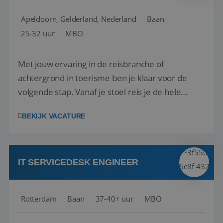
Apeldoorn, Gelderland, Nederland
Baan
25-32 uur
MBO
Met jouw ervaring in de reisbranche of
achtergrond in toerisme ben je klaar voor de
volgende stap. Vanaf je stoel reis je de hele
wereld over en speel je moeiteloos in op de
BEKIJK VACATURE
wensen van je team, je klant en wat er in de
reiswereld gebeurt. Met je enthousiasme weet je
klanten te overtuigen om die droomreis te
boeken! ...
IT SERVICEDESK ENGINEER
Rotterdam
Baan
37-40+ uur
MBO