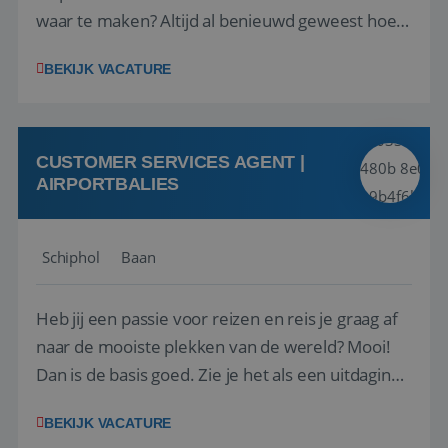
waar te maken? Altijd al benieuwd geweest hoe
het eraan toegaat achter de schermen bij een
BEKIJK VACATURE
van de grootste reisorganisaties? Dan is een
stage bij TUI Nederland echt iets voor jou! Wij zijn
op zoek naar een enthousiaste, leergie...
CUSTOMER SERVICES AGENT |
AIRPORTBALIES
Schiphol
Baan
Heb jij een passie voor reizen en reis je graag af
naar de mooiste plekken van de wereld? Mooi!
Dan is de basis goed. Zie je het als een uitdaging
om anderen te inspireren en ondersteunen met
BEKIJK VACATURE
het samenstellen en boeken van de perfecte