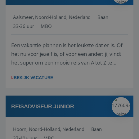
Aalsmeer, Noord-Holland, Nederland
Baan
33-36 uur
MBO
Een vakantie plannen is het leukste dat er is. Of
het nu voor jezelf is, of voor een ander: jij vindt
het super om een mooie reis van A tot Z te
regelen. Door jouw kennis en ervaring leren onze
BEKIJK VACATURE
vakantiegangers de meest prachtige plekjes op
aarde kennen! 🏝️Wat ga je doen?Klantgericht
werken: of het nu gaat om vragen ...
REISADVISEUR JUNIOR
Hoorn, Noord-Holland, Nederland
Baan
37-40+ uur
MBO