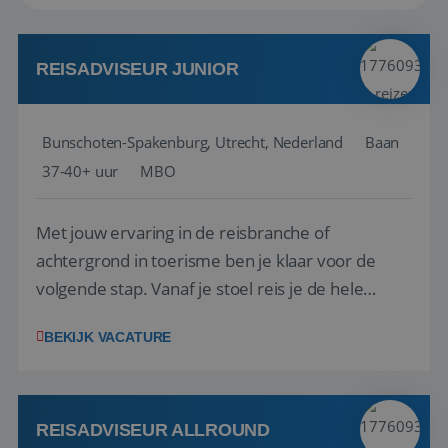
REISADVISEUR JUNIOR
Bunschoten-Spakenburg, Utrecht, Nederland
Baan
37-40+ uur
MBO
Met jouw ervaring in de reisbranche of
achtergrond in toerisme ben je klaar voor de
volgende stap. Vanaf je stoel reis je de hele
wereld over en speel je moeiteloos in op de
BEKIJK VACATURE
wensen van je team, je klant en wat er in de
reiswereld gebeurt. Met je enthousiasme weet je
klanten te overtuigen om die droomreis te
boeken! ...
REISADVISEUR ALLROUND