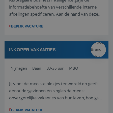
informatiebehoefte van verschillende interne
afdelingen specificeren. Aan de hand van deze
informatiebehoefte ga je BI-producten zoals
BEKIJK VACATURE
adviezen, rapportages en dashboards
ontwikkelen, aanpassen en leveren. Deze
producten ontwikkel je door middel van de data
uit ons datawa...
INKOPER VAKANTIES
Nijmegen
Baan
33-36 uur
MBO
Jij vindt de mooiste plekjes ter wereld en geeft
eenoudergezinnen én singles de meest
onvergetelijke vakanties van hun leven, hoe gaaf
is dat? Ben jij de commerciële professional die
BEKIJK VACATURE
net zo goed thuis is in een onderhandeling als op