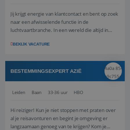
Jij krijgt energie van klantcontact en bent op zoek
naar een afwisselende functie in de
luchtvaartbranche. In een wereld die altijd in
beweging is, blijf jij rustig en weet je snel de juiste
BEKIJK VACATURE
actie te ondernemen, ook wanneer zich
onverwachte situaties of calamiteiten voordoen.
Geen dag is hetzelfde, en juist dat maak...
Google Privacy Policy
BESTEMMINGSEXPERT AZIË
Leiden
Baan
33-36 uur
HBO
li_gc
5 maanden 4
LinkedIn
weken
Hi reiziger! Kun je niet stoppen met praten over
Corporation
.linkedin.com
al je reisavonturen en begint je omgeving er
langzaamaan genoeg van te krijgen? Kom je