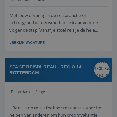
Met jouw ervaring in de reisbranche of
achtergrond in toerisme ben je klaar voor de
volgende stap. Vanaf je stoel reis je de hele
wereld over en speel je moeiteloos in op de
BEKIJK VACATURE
wensen van je team, je klant en wat er in de
reiswereld gebeurt. Met je enthousiasme weet je
klanten te overtuigen om die droomreis te
boeken! ...
STAGE REISBUREAU - REGIO 14
ROTTERDAM
Rotterdam
Stage
Ben jij een reisliefhebber met passie voor het
helpen van anderen om hun droomvakantie