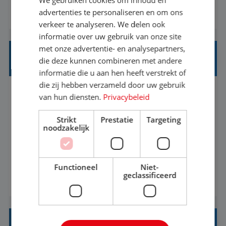
klantcontact te combineren met organisatorische
advertenties te personaliseren en om ons
BEKIJK VACATURE
ondersteuning? Op ons Sunweb Group-kantoor in
verkeer te analyseren. We delen ook
Rotterdam zoeken we een daadkrachtige en
informatie over uw gebruik van onze site
klantgerichte collega voor een unieke functie ...
met onze advertentie- en analysepartners,
INTERNSHIP TALENT ACQUISITION
die deze kunnen combineren met andere
informatie die u aan hen heeft verstrekt of
die zij hebben verzameld door uw gebruik
Rotterdam
Baan
37-40+ uur
MBO
van hun diensten.
Privacybeleid
Strikt
Prestatie
Targeting
Internship: Talent Acquisition (HR
noodzakelijk
Recruitment)Sunweb Group is looking for an
enthusiastic Talent Acquisition intern to join our
Functioneel
Niet-
People, Culture & Organization team. This is a
geclassificeerd
BEKIJK VACATURE
work-along internship, where you become part
of the team and gain hands-on experience; not a
thesis assignment. If you’re excited about H...