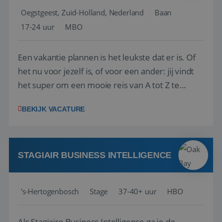
Oegstgeest, Zuid-Holland, Nederland
Baan
17-24 uur
MBO
Een vakantie plannen is het leukste dat er is. Of
het nu voor jezelf is, of voor een ander: jij vindt
het super om een mooie reis van A tot Z te
regelen. Door jouw kennis en ervaring leren onze
BEKIJK VACATURE
vakantiegangers de meest prachtige plekjes op
aarde kennen! 🏝️Wat ga je doen?Klantgericht
werken: of het nu gaat om vragen ...
STAGIAIR BUSINESS INTELLIGENCE
's-Hertogenbosch
Stage
37-40+ uur
HBO
Als Stagiaire Business Intelligence ga je de