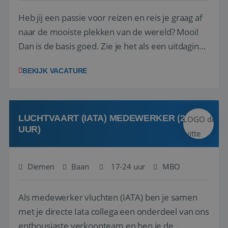
Heb jij een passie voor reizen en reis je graag af
naar de mooiste plekken van de wereld? Mooi!
Dan is de basis goed. Zie je het als een uitdaging
om anderen te inspireren en ondersteunen met
BEKIJK VACATURE
het samenstellen en boeken van de perfecte
vakantie en is verkopen je tweede natuur? Al
deze onderdelen zijn nu samen gevoegd...
LUCHTVAART (IATA) MEDEWERKER (24-32
UUR)
Diemen
Baan
17-24 uur
MBO
Als medewerker vluchten (IATA) ben je samen
met je directe Iata collega een onderdeel van ons
enthousiaste verkoopteam en ben je de