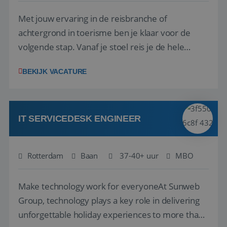
Met jouw ervaring in de reisbranche of
achtergrond in toerisme ben je klaar voor de
volgende stap. Vanaf je stoel reis je de hele
wereld over en speel je moeiteloos in op de
__cf_bm
29 minuten
Cloudflare Inc.
BEKIJK VACATURE
58 seconden
.linkedin.com
wensen van je team, je klant en wat er in de
reiswereld gebeurt. Met je enthousiasme weet je
klanten te overtuigen om die droomreis te
boeken! ...
IT SERVICEDESK ENGINEER
CookieScriptConsent
4 weken 2
CookieScript
Rotterdam
Baan
37-40+ uur
MBO
dagen
www.reiswerk.nl
Make technology work for everyoneAt Sunweb
Group, technology plays a key role in delivering
unforgettable holiday experiences to more than