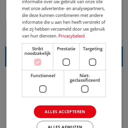
Een vakantie plannen is het leukste dat er is. Of
informatie over uw gebruik van onze site
het nu voor jezelf is, of voor een ander: jij vindt
met onze advertentie- en analysepartners,
die deze kunnen combineren met andere
het super om een mooie reis van A tot Z te
informatie die u aan hen heeft verstrekt of
regelen. Door jouw kennis en ervaring leren onze
die zij hebben verzameld door uw gebruik
BEKIJK VACATURE
vakantiegangers de meest prachtige plekjes op
van hun diensten.
Privacybeleid
aarde kennen! 🏝️Wat ga je doen?Klantgericht
werken: of het nu gaat om vragen ...
Strikt
Prestatie
Targeting
noodzakelijk
STAGIAIR BUSINESS INTELLIGENCE
Functioneel
Niet-
's-Hertogenbosch
Stage
37-40+ uur
geclassificeerd
HBO
Als Stagiaire Business Intelligence ga je de
informatiebehoefte van verschillende interne
ALLES ACCEPTEREN
afdelingen specificeren. Aan de hand van deze
informatiebehoefte ga je BI-producten zoals
ALLES AFWIJZEN