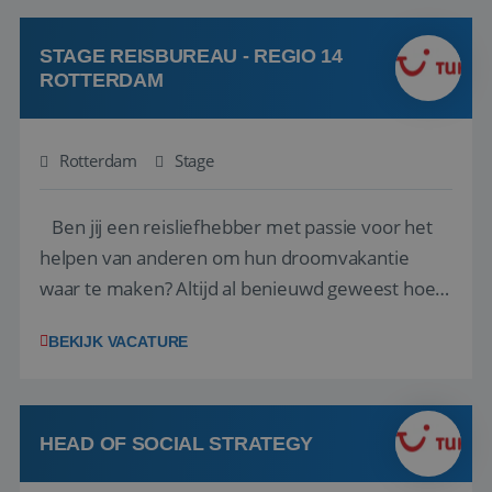
klanten te overtuigen om die droomreis te
boeken! ...
STAGE REISBUREAU - REGIO 14
ROTTERDAM
Rotterdam
Stage
Ben jij een reisliefhebber met passie voor het
helpen van anderen om hun droomvakantie
waar te maken? Altijd al benieuwd geweest hoe
het eraan toegaat achter de schermen bij een
BEKIJK VACATURE
van de grootste reisorganisaties? Dan is een
stage bij TUI Nederland echt iets voor jou! Wij zijn
op zoek naar een enthousiaste, leergie...
HEAD OF SOCIAL STRATEGY