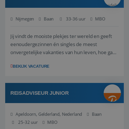
Nijmegen
Baan
33-36 uur
MBO
Jij vindt de mooiste plekjes ter wereld en geeft
eenoudergezinnen én singles de meest
Google Privacy Policy
onvergetelijke vakanties van hun leven, hoe gaaf
is dat? Ben jij de commerciële professional die
BEKIJK VACATURE
net zo goed thuis is in een onderhandeling als op
verkenning bij een nieuwe accommodatie ergens
in Europa? Dan is dit jouw kans. A...
li_gc
5 maanden 4
LinkedIn
weken
Corporation
REISADVISEUR JUNIOR
.linkedin.com
Apeldoorn, Gelderland, Nederland
Baan
25-32 uur
_GRECAPTCHA
MBO
5 maanden 4
Google LLC
weken
www.google.com