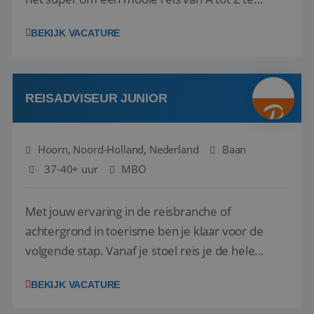
regelen. Door jouw kennis en ervaring leren onze
BEKIJK VACATURE
vakantiegangers de meest prachtige plekjes op
aarde kennen! 🏝️Wat ga je doen?Klantgericht
werken: of het nu gaat om vragen ...
REISADVISEUR JUNIOR
Hoorn, Noord-Holland, Nederland
Baan
37-40+ uur
MBO
Met jouw ervaring in de reisbranche of
achtergrond in toerisme ben je klaar voor de
volgende stap. Vanaf je stoel reis je de hele
wereld over en speel je moeiteloos in op de
BEKIJK VACATURE
wensen van je team, je klant en wat er in de
reiswereld gebeurt. Met je enthousiasme weet je