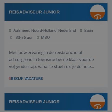
werken: of het nu gaat om vragen ...
REISADVISEUR JUNIOR
Aalsmeer, Noord-Holland, Nederland
Baan
33-36 uur
MBO
Met jouw ervaring in de reisbranche of
achtergrond in toerisme ben je klaar voor de
volgende stap. Vanaf je stoel reis je de hele
wereld over en speel je moeiteloos in op de
BEKIJK VACATURE
wensen van je team, je klant en wat er in de
reiswereld gebeurt. Met je enthousiasme weet je
klanten te overtuigen om die droomreis te
boeken! ...
REISADVISEUR JUNIOR