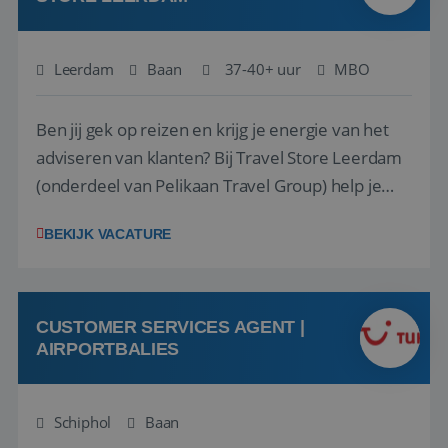
Leerdam
Baan
37-40+ uur
MBO
Ben jij gek op reizen en krijg je energie van het
adviseren van klanten? Bij Travel Store Leerdam
(onderdeel van Pelikaan Travel Group) help je
klanten met zorg en aandacht hun ideale reis te
BEKIJK VACATURE
vinden. Samen maken we van elke reis een
onvergetelijke ervaring. Of je nu al jaren ervaring
hebt in de reisbranche of j...
CUSTOMER SERVICES AGENT |
AIRPORTBALIES
Schiphol
Baan