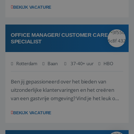
1.3 million customers every year. Behind the
BEKIJK VACATURE
scenes, our colleagues rely on secure, reliable,
VISITOR_PRIVACY_METADATA
5 maanden 4
YouTube
and user-friendly IT solutions to do their best
weken
.youtube.com
work.As an IT Servicedesk Engineer, ...
OFFICE MANAGER/ CUSTOMER CARE
SPECIALIST
Rotterdam
Baan
37-40+ uur
HBO
Ben jij gepassioneerd over het bieden van
uitzonderlijke klantervaringen en het creëren
van een gastvrije omgeving? Vind je het leuk om
klantcontact te combineren met organisatorische
BEKIJK VACATURE
ondersteuning? Op ons Sunweb Group-kantoor in
Rotterdam zoeken we een daadkrachtige en
klantgerichte collega voor een unieke functie ...
Aanbieder
/