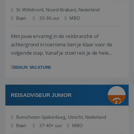
St. Willebrord, Noord-Brabant, Nederland
Baan
33-36 uur
MBO
Met jouw ervaring in de reisbranche of
achtergrond in toerisme ben je klaar voor de
volgende stap. Vanaf je stoel reis je de hele
wereld over en speel je moeiteloos in op de
BEKIJK VACATURE
wensen van je team, je klant en wat er in de
reiswereld gebeurt. Met je enthousiasme weet je
klanten te overtuigen om die droomreis te
boeken! ...
REISADVISEUR JUNIOR
Bunschoten-Spakenburg, Utrecht, Nederland
Baan
37-40+ uur
MBO