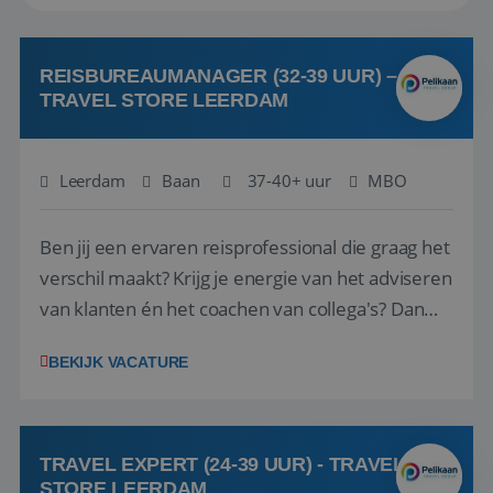
REISBUREAUMANAGER (32-39 UUR) –
TRAVEL STORE LEERDAM
Leerdam
Baan
37-40+ uur
MBO
Ben jij een ervaren reisprofessional die graag het
verschil maakt? Krijg je energie van het adviseren
van klanten én het coachen van collega's? Dan
zijn wij op zoek naar jou. Bij Travel Store Leerdam
BEKIJK VACATURE
(onderdeel van Pelikaan Travel Group) zoeken
we een Reisbureaumanager die samen met het
team het reisbureau verder...
TRAVEL EXPERT (24-39 UUR) - TRAVEL
STORE LEERDAM