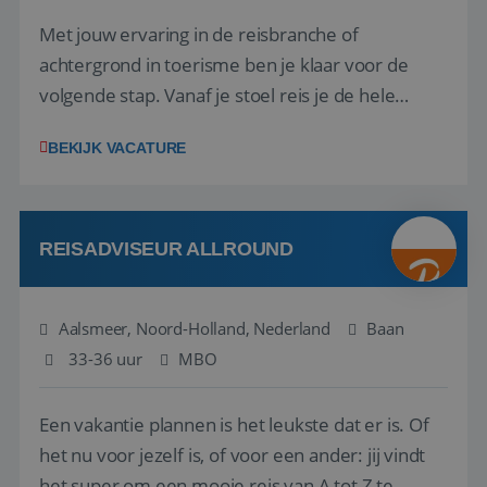
Met jouw ervaring in de reisbranche of
achtergrond in toerisme ben je klaar voor de
volgende stap. Vanaf je stoel reis je de hele
wereld over en speel je moeiteloos in op de
BEKIJK VACATURE
wensen van je team, je klant en wat er in de
reiswereld gebeurt. Met je enthousiasme weet je
klanten te overtuigen om die droomreis te
boeken! ...
REISADVISEUR ALLROUND
Aalsmeer, Noord-Holland, Nederland
Baan
33-36 uur
MBO
Een vakantie plannen is het leukste dat er is. Of
het nu voor jezelf is, of voor een ander: jij vindt
het super om een mooie reis van A tot Z te