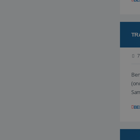
BE
TR
7
Ben j
(on
Samen
reis
BE