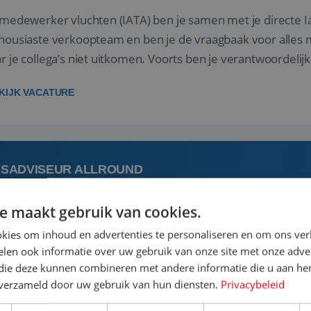
 medewerker vluchten (IATA) ben je samen met je directe I
housiaste verkoopteam en ben je de vraagbaak voor alles m
r je collega’s niet uitkomen. Voorts ben je verantwoordelijk
 met IATA te m...
KIJK VACATURE
ISADVISEUR ALLROUND
e maakt gebruik van cookies.
 augustus
Steenwijk, Overijssel,
kies om inhoud en advertenties te personaliseren en om ons ver
len ook informatie over uw gebruik van onze site met onze adver
 vakantie plannen is het leukste dat er is. Of het nu voor jeze
 die deze kunnen combineren met andere informatie die u aan hen
een mooie reis van A tot Z te regelen. Door jouw kennis e
n verzameld door uw gebruik van hun diensten.
Privacybeleid
st prachtige plekjes op aarde kennen! 🏝️Wat ga je doen?K