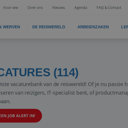
Voor wie
Over ons
Nieuws
Agenda
FAQ & Contact
 & WERVEN
DE REISWERELD
ARBEIDSZAKEN
LE
CATURES (114)
tste vacaturebank van de reiswereld! Of je nu passie h
iseren van reizigers, IT-specialist bent, of productman
aan.
EEN JOB ALERT IN!