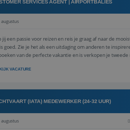
STOMER SERVICES AGENT | AIRPORTBALIES
 augustus
 jij een passie voor reizen en reis je graag af naar de mooi
is goed. Zie je het als een uitdaging om anderen te inspi
boeken van de perfecte vakantie en is verkopen je tweede 
oegd...
KIJK VACATURE
CHTVAART (IATA) MEDEWERKER (24-32 UUR)
 augustus