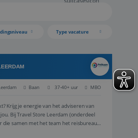
idingsniveau
Type vacature
 LEERDAM
Leerdam
Baan
37-40+ uur
MBO
kt? Krijg je energie van het adviseren van
derdeel
r die samen met het team het reisbureau