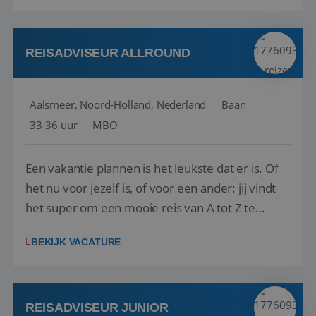
reiswereld gebeurt. Met je enthousiasme weet je
klanten te overtuigen om die droomreis te
boeken! ...
REISADVISEUR ALLROUND
Aalsmeer, Noord-Holland, Nederland
Baan
33-36 uur
MBO
Een vakantie plannen is het leukste dat er is. Of
het nu voor jezelf is, of voor een ander: jij vindt
het super om een mooie reis van A tot Z te
regelen. Door jouw kennis en ervaring leren onze
BEKIJK VACATURE
vakantiegangers de meest prachtige plekjes op
aarde kennen! 🏝️Wat ga je doen?Klantgericht
werken: of het nu gaat om vragen ...
REISADVISEUR JUNIOR