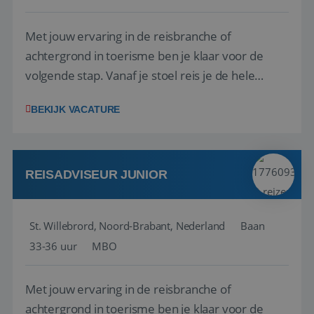
Met jouw ervaring in de reisbranche of
achtergrond in toerisme ben je klaar voor de
volgende stap. Vanaf je stoel reis je de hele
wereld over en speel je moeiteloos in op de
BEKIJK VACATURE
wensen van je team, je klant en wat er in de
reiswereld gebeurt. Met je enthousiasme weet je
klanten te overtuigen om die droomreis te
boeken! ...
REISADVISEUR JUNIOR
St. Willebrord, Noord-Brabant, Nederland
Baan
33-36 uur
MBO
Met jouw ervaring in de reisbranche of
achtergrond in toerisme ben je klaar voor de