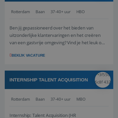
Rotterdam
Baan
37-40+ uur
HBO
Ben jij gepassioneerd over het bieden van
uitzonderlijke klantervaringen en het creëren
van een gastvrije omgeving? Vind je het leuk om
klantcontact te combineren met organisatorische
BEKIJK VACATURE
ondersteuning? Op ons Sunweb Group-kantoor in
Rotterdam zoeken we een daadkrachtige en
Google Privacy Policy
klantgerichte collega voor een unieke functie ...
INTERNSHIP TALENT ACQUISITION
Rotterdam
Baan
37-40+ uur
MBO
li_gc
5 maanden 4
LinkedIn
weken
Corporation
.linkedin.com
Internship: Talent Acquisition (HR