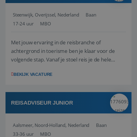
Steenwijk, Overijssel, Nederland
Baan
17-24 uur
MBO
Met jouw ervaring in de reisbranche of
achtergrond in toerisme ben je klaar voor de
volgende stap. Vanaf je stoel reis je de hele
wereld over en speel je moeiteloos in op de
BEKIJK VACATURE
wensen van je team, je klant en wat er in de
reiswereld gebeurt. Met je enthousiasme weet je
klanten te overtuigen om die droomreis te
boeken! ...
REISADVISEUR JUNIOR
Aalsmeer, Noord-Holland, Nederland
Baan
33-36 uur
MBO