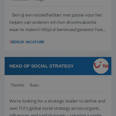
Ben jij een reisliefhebber met passie voor het
helpen van anderen om hun droomvakantie
waar te maken? Altijd al benieuwd geweest hoe
het eraan toegaat achter de schermen bij een
BEKIJK VACATURE
van de grootste reisorganisaties? Dan is een
stage bij TUI Nederland echt iets voor jou! Wij zijn
op zoek naar een enthousiaste, leergie...
HEAD OF SOCIAL STRATEGY
Flexible
Baan
We're looking for a strategic leader to define and
own TUI's global social strategy across organic,
influencer and paid channels – creating a single