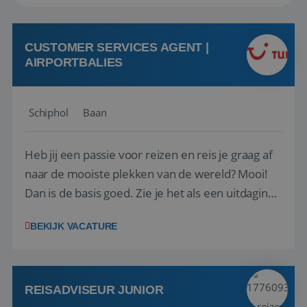
CUSTOMER SERVICES AGENT |
AIRPORTBALIES
Schiphol
Baan
Heb jij een passie voor reizen en reis je graag af
naar de mooiste plekken van de wereld? Mooi!
Dan is de basis goed. Zie je het als een uitdaging
om anderen te inspireren en ondersteunen met
BEKIJK VACATURE
het samenstellen en boeken van de perfecte
vakantie en is verkopen je tweede natuur? Al
deze onderdelen zijn nu samen gevoegd...
REISADVISEUR JUNIOR