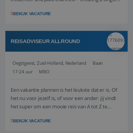
playbook that regional teams bring to life
BEKIJK VACATURE
locally. The role will be published until 18 August
2026. ABOUT OUR OFFER• Personal benefits:
Attractive remuneration, discre...
REISADVISEUR ALLROUND
Oegstgeest, Zuid-Holland, Nederland
Baan
17-24 uur
MBO
Een vakantie plannen is het leukste dat er is. Of
het nu voor jezelf is, of voor een ander: jij vindt
het super om een mooie reis van A tot Z te
regelen. Door jouw kennis en ervaring leren onze
BEKIJK VACATURE
vakantiegangers de meest prachtige plekjes op
aarde kennen! 🏝️Wat ga je doen?Klantgericht