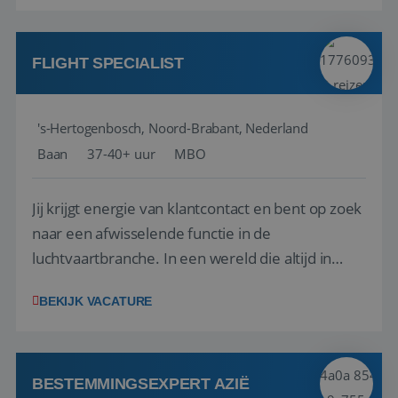
eerste aanspreekpunt voor jouw klanten en
begeleidt hen bij het maken van de juiste
strategische keuzes o...
FLIGHT SPECIALIST
's-Hertogenbosch, Noord-Brabant, Nederland
VISITOR_PRIVACY_METADATA
5 maanden 4
YouTube
weken
.youtube.com
Baan
37-40+ uur
MBO
Jij krijgt energie van klantcontact en bent op zoek
naar een afwisselende functie in de
luchtvaartbranche. In een wereld die altijd in
beweging is, blijf jij rustig en weet je snel de juiste
BEKIJK VACATURE
actie te ondernemen, ook wanneer zich
onverwachte situaties of calamiteiten voordoen.
Geen dag is hetzelfde, en juist dat maak...
BESTEMMINGSEXPERT AZIË