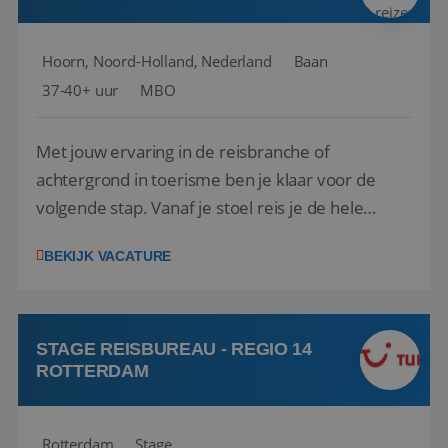
Hoorn, Noord-Holland, Nederland
Baan
37-40+ uur
MBO
Met jouw ervaring in de reisbranche of
achtergrond in toerisme ben je klaar voor de
volgende stap. Vanaf je stoel reis je de hele
wereld over en speel je moeiteloos in op de
BEKIJK VACATURE
wensen van je team, je klant en wat er in de
reiswereld gebeurt. Met je enthousiasme weet je
klanten te overtuigen om die droomreis te
boeken! ...
STAGE REISBUREAU - REGIO 14
ROTTERDAM
Rotterdam
Stage