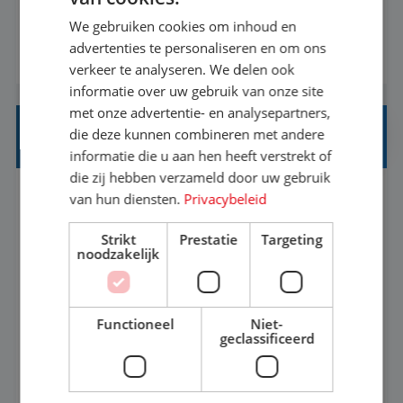
onvergetelijke vakanties van hun leven, hoe gaaf
We gebruiken cookies om inhoud en
is dat? Ben jij de commerciële professional die
advertenties te personaliseren en om ons
BEKIJK VACATURE
net zo goed thuis is in een onderhandeling als op
verkeer te analyseren. We delen ook
verkenning bij een nieuwe accommodatie ergens
informatie over uw gebruik van onze site
in Europa? Dan is dit jouw kans. A...
met onze advertentie- en analysepartners,
die deze kunnen combineren met andere
REISADVISEUR JUNIOR
informatie die u aan hen heeft verstrekt of
die zij hebben verzameld door uw gebruik
van hun diensten.
Privacybeleid
Apeldoorn, Gelderland, Nederland
Baan
25-32 uur
MBO
Strikt
Prestatie
Targeting
noodzakelijk
Met jouw ervaring in de reisbranche of
achtergrond in toerisme ben je klaar voor de
Functioneel
Niet-
volgende stap. Vanaf je stoel reis je de hele
geclassificeerd
wereld over en speel je moeiteloos in op de
BEKIJK VACATURE
wensen van je team, je klant en wat er in de