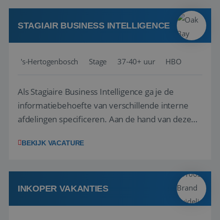
werken: of het nu gaat om vragen ...
STAGIAIR BUSINESS INTELLIGENCE
's-Hertogenbosch
Stage
37-40+ uur
HBO
Als Stagiaire Business Intelligence ga je de
informatiebehoefte van verschillende interne
afdelingen specificeren. Aan de hand van deze
informatiebehoefte ga je BI-producten zoals
BEKIJK VACATURE
adviezen, rapportages en dashboards
ontwikkelen, aanpassen en leveren. Deze
producten ontwikkel je door middel van de data
uit ons datawa...
INKOPER VAKANTIES