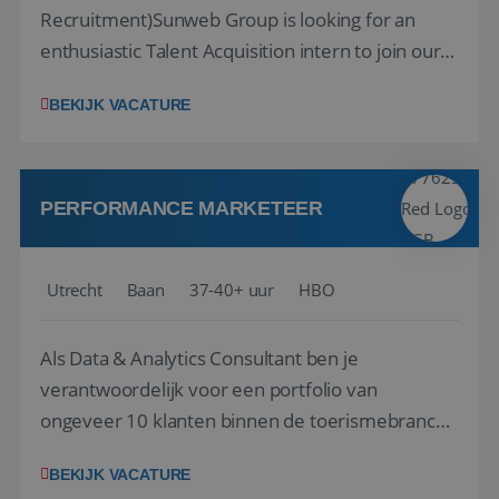
Recruitment)Sunweb Group is looking for an
enthusiastic Talent Acquisition intern to join our
_GRECAPTCHA
5 maanden 4
People, Culture & Organization team. This is a
Google LLC
weken
www.google.com
BEKIJK VACATURE
work-along internship, where you become part
of the team and gain hands-on experience; not a
thesis assignment. If you’re excited about H...
PERFORMANCE MARKETEER
__cf_bm
29 minuten
Cloudflare Inc.
58 seconden
.linkedin.com
Utrecht
Baan
37-40+ uur
HBO
Als Data & Analytics Consultant ben je
verantwoordelijk voor een portfolio van
ongeveer 10 klanten binnen de toerismebranche
CookieScriptConsent
4 weken 2
CookieScript
– denk aan touroperators, vakantieparken,
dagen
www.reiswerk.nl
BEKIJK VACATURE
attractieparken en dierentuinen. Je bent het