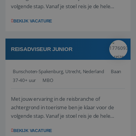
volgende stap. Vanaf je stoel reis je de hele
wereld over en speel je moeiteloos in op de
BEKIJK VACATURE
wensen van je team, je klant en wat er in de
reiswereld gebeurt. Met je enthousiasme weet je
klanten te overtuigen om die droomreis te
boeken! ...
REISADVISEUR JUNIOR
Bunschoten-Spakenburg, Utrecht, Nederland
Baan
37-40+ uur
MBO
Met jouw ervaring in de reisbranche of
achtergrond in toerisme ben je klaar voor de
volgende stap. Vanaf je stoel reis je de hele
wereld over en speel je moeiteloos in op de
BEKIJK VACATURE
wensen van je team, je klant en wat er in de