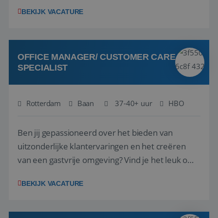
1.3 million customers every year. Behind the
BEKIJK VACATURE
scenes, our colleagues rely on secure, reliable,
VISITOR_PRIVACY_METADATA
5 maanden 4
YouTube
and user-friendly IT solutions to do their best
weken
.youtube.com
work.As an IT Servicedesk Engineer, ...
OFFICE MANAGER/ CUSTOMER CARE
SPECIALIST
Rotterdam
Baan
37-40+ uur
HBO
Ben jij gepassioneerd over het bieden van
uitzonderlijke klantervaringen en het creëren
van een gastvrije omgeving? Vind je het leuk om
klantcontact te combineren met organisatorische
BEKIJK VACATURE
ondersteuning? Op ons Sunweb Group-kantoor in
Rotterdam zoeken we een daadkrachtige en
klantgerichte collega voor een unieke functie ...
Aanbieder
/