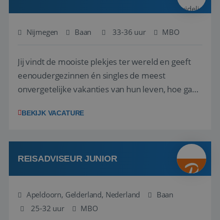
Nijmegen
Baan
33-36 uur
MBO
Jij vindt de mooiste plekjes ter wereld en geeft
eenoudergezinnen én singles de meest
Google Privacy Policy
onvergetelijke vakanties van hun leven, hoe gaaf
is dat? Ben jij de commerciële professional die
BEKIJK VACATURE
net zo goed thuis is in een onderhandeling als op
verkenning bij een nieuwe accommodatie ergens
in Europa? Dan is dit jouw kans. A...
li_gc
5 maanden 4
LinkedIn
weken
Corporation
REISADVISEUR JUNIOR
.linkedin.com
Apeldoorn, Gelderland, Nederland
Baan
25-32 uur
_GRECAPTCHA
MBO
5 maanden 4
Google LLC
weken
www.google.com