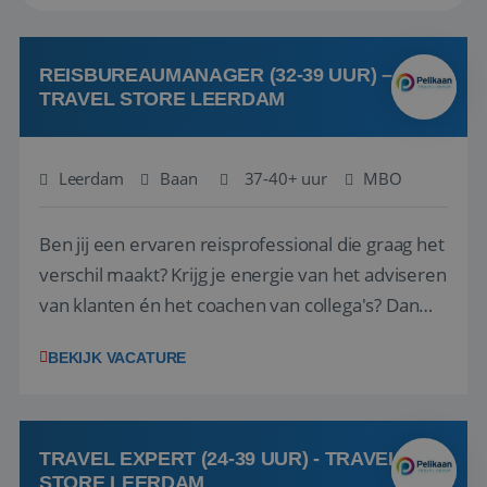
REISBUREAUMANAGER (32-39 UUR) –
TRAVEL STORE LEERDAM
Leerdam
Baan
37-40+ uur
MBO
Ben jij een ervaren reisprofessional die graag het
verschil maakt? Krijg je energie van het adviseren
van klanten én het coachen van collega's? Dan
zijn wij op zoek naar jou. Bij Travel Store Leerdam
BEKIJK VACATURE
(onderdeel van Pelikaan Travel Group) zoeken
we een Reisbureaumanager die samen met het
team het reisbureau verder...
TRAVEL EXPERT (24-39 UUR) - TRAVEL
STORE LEERDAM