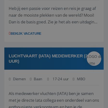
Heb jij een passie voor reizen en reis je graag af
naar de mooiste plekken van de wereld? Mooi!
Dan is de basis goed. Zie je het als een uitdaging
om anderen te inspireren en ondersteunen met
BEKIJK VACATURE
het samenstellen en boeken van de perfecte
vakantie en is verkopen je tweede natuur? Al
deze onderdelen zijn nu samen gevoegd...
LUCHTVAART (IATA) MEDEWERKER (24-32
UUR)
Diemen
Baan
17-24 uur
MBO
Als medewerker vluchten (IATA) ben je samen
met je directe Iata collega een onderdeel van ons
enthousiaste verkoopteam en ben je de