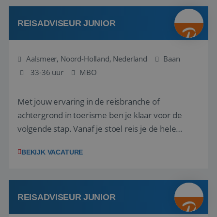
werken: of het nu gaat om vragen ...
REISADVISEUR JUNIOR
Aalsmeer, Noord-Holland, Nederland
Baan
33-36 uur
MBO
Met jouw ervaring in de reisbranche of
achtergrond in toerisme ben je klaar voor de
volgende stap. Vanaf je stoel reis je de hele
wereld over en speel je moeiteloos in op de
BEKIJK VACATURE
wensen van je team, je klant en wat er in de
reiswereld gebeurt. Met je enthousiasme weet je
klanten te overtuigen om die droomreis te
boeken! ...
REISADVISEUR JUNIOR