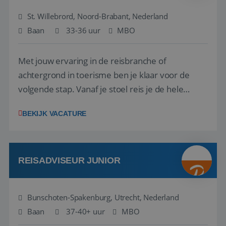
St. Willebrord, Noord-Brabant, Nederland
Baan
33-36 uur
MBO
Met jouw ervaring in de reisbranche of
achtergrond in toerisme ben je klaar voor de
volgende stap. Vanaf je stoel reis je de hele
wereld over en speel je moeiteloos in op de
BEKIJK VACATURE
wensen van je team, je klant en wat er in de
reiswereld gebeurt. Met je enthousiasme weet je
klanten te overtuigen om die droomreis te
boeken! ...
REISADVISEUR JUNIOR
Bunschoten-Spakenburg, Utrecht, Nederland
Baan
37-40+ uur
MBO