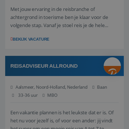
Met jouw ervaring in de reisbranche of
achtergrond in toerisme ben je klaar voor de
volgende stap. Vanaf je stoel reis je de hele
wereld over en speel je moeiteloos in op de
BEKIJK VACATURE
wensen van je team, je klant en wat er in de
reiswereld gebeurt. Met je enthousiasme weet je
klanten te overtuigen om die droomreis te
boeken! ...
REISADVISEUR ALLROUND
Aalsmeer, Noord-Holland, Nederland
Baan
33-36 uur
MBO
Een vakantie plannen is het leukste dat er is. Of
het nu voor jezelf is, of voor een ander: jij vindt
het super om een mooie reis van A tot Z te