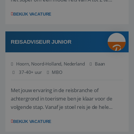
regelen. Door jouw kennis en ervaring leren onze
BEKIJK VACATURE
vakantiegangers de meest prachtige plekjes op
aarde kennen! 🏝️Wat ga je doen?Klantgericht
werken: of het nu gaat om vragen ...
REISADVISEUR JUNIOR
Hoorn, Noord-Holland, Nederland
Baan
37-40+ uur
MBO
Met jouw ervaring in de reisbranche of
achtergrond in toerisme ben je klaar voor de
volgende stap. Vanaf je stoel reis je de hele
wereld over en speel je moeiteloos in op de
BEKIJK VACATURE
wensen van je team, je klant en wat er in de
reiswereld gebeurt. Met je enthousiasme weet je