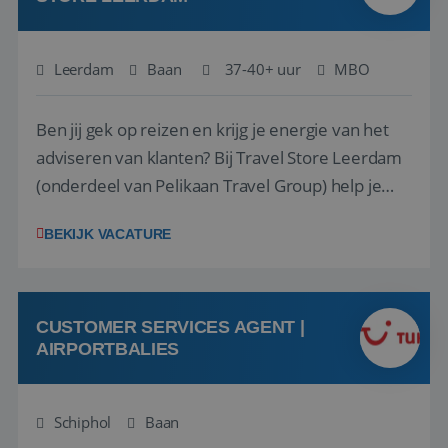
Leerdam
Baan
37-40+ uur
MBO
Ben jij gek op reizen en krijg je energie van het
adviseren van klanten? Bij Travel Store Leerdam
(onderdeel van Pelikaan Travel Group) help je
klanten met zorg en aandacht hun ideale reis te
BEKIJK VACATURE
vinden. Samen maken we van elke reis een
onvergetelijke ervaring. Of je nu al jaren ervaring
hebt in de reisbranche of j...
CUSTOMER SERVICES AGENT |
AIRPORTBALIES
Schiphol
Baan