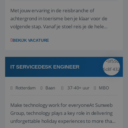
Met jouw ervaring in de reisbranche of
achtergrond in toerisme ben je klaar voor de
volgende stap. Vanaf je stoel reis je de hele
wereld over en speel je moeiteloos in op de
__cf_bm
29 minuten
Cloudflare Inc.
BEKIJK VACATURE
58 seconden
.linkedin.com
wensen van je team, je klant en wat er in de
reiswereld gebeurt. Met je enthousiasme weet je
klanten te overtuigen om die droomreis te
boeken! ...
IT SERVICEDESK ENGINEER
CookieScriptConsent
4 weken 2
CookieScript
Rotterdam
Baan
37-40+ uur
MBO
dagen
www.reiswerk.nl
Make technology work for everyoneAt Sunweb
Group, technology plays a key role in delivering
unforgettable holiday experiences to more than