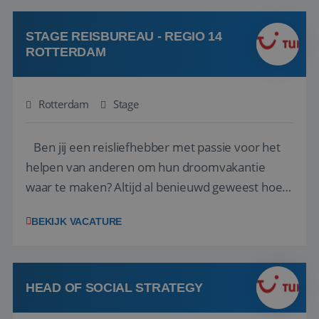
klanten te overtuigen om die droomreis te
boeken! ...
STAGE REISBUREAU - REGIO 14
ROTTERDAM
Rotterdam
Stage
Ben jij een reisliefhebber met passie voor het
helpen van anderen om hun droomvakantie
waar te maken? Altijd al benieuwd geweest hoe
het eraan toegaat achter de schermen bij een
BEKIJK VACATURE
van de grootste reisorganisaties? Dan is een
stage bij TUI Nederland echt iets voor jou! Wij zijn
op zoek naar een enthousiaste, leergie...
HEAD OF SOCIAL STRATEGY