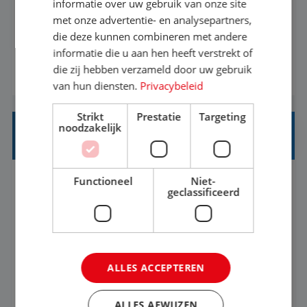
Een vakantie plannen is het leukste dat er is. Of
informatie over uw gebruik van onze site
het nu voor jezelf is, of voor een ander: jij vindt
met onze advertentie- en analysepartners,
die deze kunnen combineren met andere
het super om een mooie reis van A tot Z te
informatie die u aan hen heeft verstrekt of
regelen. Door jouw kennis en ervaring leren onze
die zij hebben verzameld door uw gebruik
BEKIJK VACATURE
vakantiegangers de meest prachtige plekjes op
van hun diensten.
Privacybeleid
aarde kennen! 🏝️Wat ga je doen?Klantgericht
werken: of het nu gaat om vragen ...
Strikt
Prestatie
Targeting
noodzakelijk
STAGIAIR BUSINESS INTELLIGENCE
Functioneel
Niet-
's-Hertogenbosch
Stage
37-40+ uur
geclassificeerd
HBO
Als Stagiaire Business Intelligence ga je de
informatiebehoefte van verschillende interne
ALLES ACCEPTEREN
afdelingen specificeren. Aan de hand van deze
informatiebehoefte ga je BI-producten zoals
ALLES AFWIJZEN