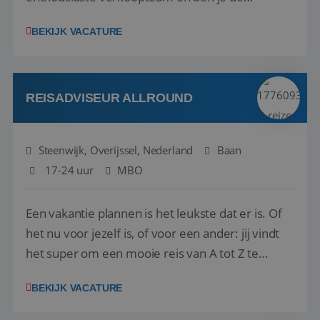
vraagbaak voor alles met betrekking tot vluchten
BEKIJK VACATURE
en tarieven waar je collega’s niet uitkomen.
Voorts ben je verantwoordelijk voor een stuk
kwaliteitsbewaking van alles wat met IATA te m...
REISADVISEUR ALLROUND
Steenwijk, Overijssel, Nederland
Baan
17-24 uur
MBO
Een vakantie plannen is het leukste dat er is. Of
het nu voor jezelf is, of voor een ander: jij vindt
het super om een mooie reis van A tot Z te
regelen. Door jouw kennis en ervaring leren onze
BEKIJK VACATURE
vakantiegangers de meest prachtige plekjes op
aarde kennen! 🏝️Wat ga je doen?Klantgericht