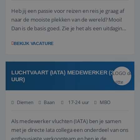
Heb jij een passie voor reizen en reis je graag af
naar de mooiste plekken van de wereld? Mooi!
Dan is de basis goed. Zie je het als een uitdaging
om anderen te inspireren en ondersteunen met
BEKIJK VACATURE
het samenstellen en boeken van de perfecte
vakantie en is verkopen je tweede natuur? Al
deze onderdelen zijn nu samen gevoegd...
LUCHTVAART (IATA) MEDEWERKER (24-32
UUR)
Diemen
Baan
17-24 uur
MBO
Als medewerker vluchten (IATA) ben je samen
met je directe Iata collega een onderdeel van ons
enthousiaste verkoopteam en ben je de