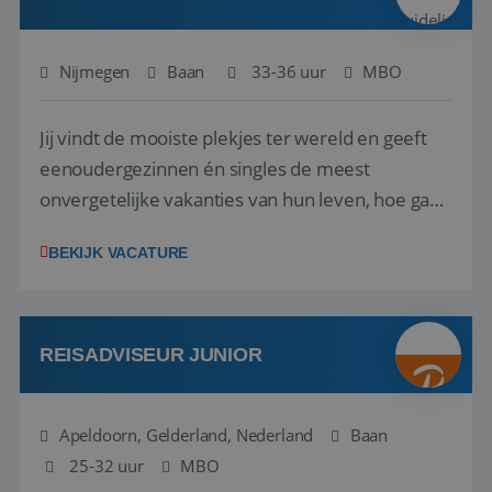
Nijmegen
Baan
33-36 uur
MBO
Jij vindt de mooiste plekjes ter wereld en geeft
eenoudergezinnen én singles de meest
Google Privacy Policy
onvergetelijke vakanties van hun leven, hoe gaaf
is dat? Ben jij de commerciële professional die
BEKIJK VACATURE
net zo goed thuis is in een onderhandeling als op
verkenning bij een nieuwe accommodatie ergens
in Europa? Dan is dit jouw kans. A...
li_gc
5 maanden 4
LinkedIn
weken
Corporation
REISADVISEUR JUNIOR
.linkedin.com
Apeldoorn, Gelderland, Nederland
Baan
25-32 uur
_GRECAPTCHA
MBO
5 maanden 4
Google LLC
weken
www.google.com