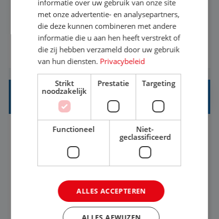
Een vakantie plannen is het leukste dat er is. Of
informatie over uw gebruik van onze site
het nu voor jezelf is, of voor een ander: jij vindt
met onze advertentie- en analysepartners,
die deze kunnen combineren met andere
het super om een mooie reis van A tot Z te
informatie die u aan hen heeft verstrekt of
regelen. Door jouw kennis en ervaring leren onze
die zij hebben verzameld door uw gebruik
BEKIJK VACATURE
vakantiegangers de meest prachtige plekjes op
van hun diensten.
Privacybeleid
aarde kennen! 🏝️Wat ga je doen?Klantgericht
werken: of het nu gaat om vragen ...
Strikt
Prestatie
Targeting
noodzakelijk
STAGIAIR BUSINESS INTELLIGENCE
Functioneel
Niet-
's-Hertogenbosch
Stage
37-40+ uur
geclassificeerd
HBO
Als Stagiaire Business Intelligence ga je de
informatiebehoefte van verschillende interne
ALLES ACCEPTEREN
afdelingen specificeren. Aan de hand van deze
informatiebehoefte ga je BI-producten zoals
ALLES AFWIJZEN