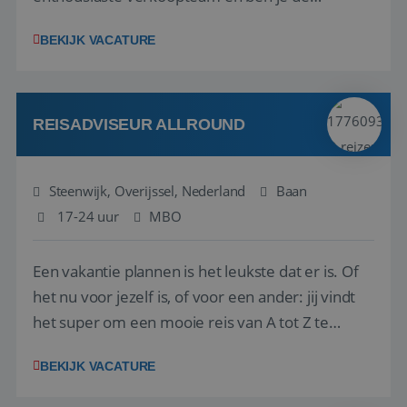
vraagbaak voor alles met betrekking tot vluchten
BEKIJK VACATURE
en tarieven waar je collega’s niet uitkomen.
Voorts ben je verantwoordelijk voor een stuk
kwaliteitsbewaking van alles wat met IATA te m...
REISADVISEUR ALLROUND
Steenwijk, Overijssel, Nederland
Baan
17-24 uur
MBO
Een vakantie plannen is het leukste dat er is. Of
het nu voor jezelf is, of voor een ander: jij vindt
het super om een mooie reis van A tot Z te
regelen. Door jouw kennis en ervaring leren onze
BEKIJK VACATURE
vakantiegangers de meest prachtige plekjes op
aarde kennen! 🏝️Wat ga je doen?Klantgericht