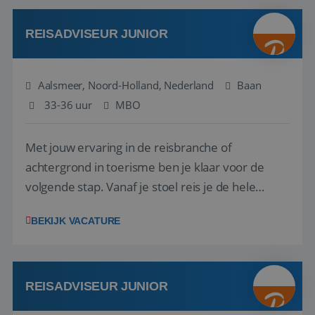
werken: of het nu gaat om vragen ...
REISADVISEUR JUNIOR
Aalsmeer, Noord-Holland, Nederland
Baan
33-36 uur
MBO
Met jouw ervaring in de reisbranche of
achtergrond in toerisme ben je klaar voor de
volgende stap. Vanaf je stoel reis je de hele
wereld over en speel je moeiteloos in op de
BEKIJK VACATURE
wensen van je team, je klant en wat er in de
reiswereld gebeurt. Met je enthousiasme weet je
klanten te overtuigen om die droomreis te
boeken! ...
REISADVISEUR JUNIOR