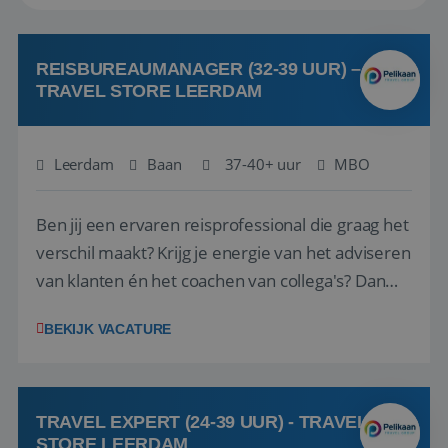
REISBUREAUMANAGER (32-39 UUR) –
TRAVEL STORE LEERDAM
Leerdam
Baan
37-40+ uur
MBO
Ben jij een ervaren reisprofessional die graag het
verschil maakt? Krijg je energie van het adviseren
van klanten én het coachen van collega's? Dan
zijn wij op zoek naar jou. Bij Travel Store Leerdam
BEKIJK VACATURE
(onderdeel van Pelikaan Travel Group) zoeken
we een Reisbureaumanager die samen met het
team het reisbureau verder...
TRAVEL EXPERT (24-39 UUR) - TRAVEL
STORE LEERDAM