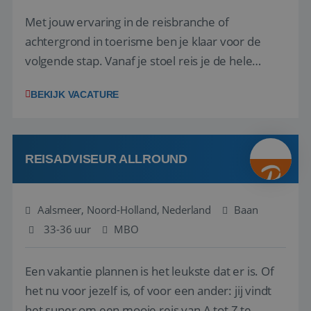
Met jouw ervaring in de reisbranche of
achtergrond in toerisme ben je klaar voor de
volgende stap. Vanaf je stoel reis je de hele
wereld over en speel je moeiteloos in op de
BEKIJK VACATURE
wensen van je team, je klant en wat er in de
reiswereld gebeurt. Met je enthousiasme weet je
klanten te overtuigen om die droomreis te
boeken! ...
REISADVISEUR ALLROUND
Aalsmeer, Noord-Holland, Nederland
Baan
33-36 uur
MBO
Een vakantie plannen is het leukste dat er is. Of
het nu voor jezelf is, of voor een ander: jij vindt
het super om een mooie reis van A tot Z te