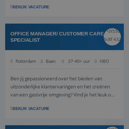
1.3 million customers every year. Behind the
BEKIJK VACATURE
scenes, our colleagues rely on secure, reliable,
VISITOR_PRIVACY_METADATA
5 maanden 4
YouTube
and user-friendly IT solutions to do their best
weken
.youtube.com
work.As an IT Servicedesk Engineer, ...
OFFICE MANAGER/ CUSTOMER CARE
SPECIALIST
Rotterdam
Baan
37-40+ uur
HBO
Ben jij gepassioneerd over het bieden van
uitzonderlijke klantervaringen en het creëren
van een gastvrije omgeving? Vind je het leuk om
klantcontact te combineren met organisatorische
BEKIJK VACATURE
ondersteuning? Op ons Sunweb Group-kantoor in
Rotterdam zoeken we een daadkrachtige en
klantgerichte collega voor een unieke functie ...
Aanbieder
/