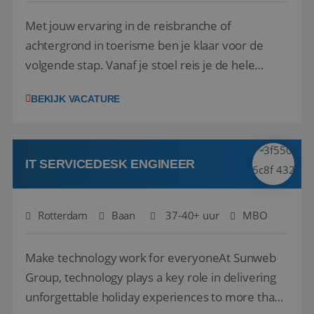
Met jouw ervaring in de reisbranche of
achtergrond in toerisme ben je klaar voor de
volgende stap. Vanaf je stoel reis je de hele
wereld over en speel je moeiteloos in op de
__cf_bm
29 minuten
Cloudflare Inc.
BEKIJK VACATURE
58 seconden
.linkedin.com
wensen van je team, je klant en wat er in de
reiswereld gebeurt. Met je enthousiasme weet je
klanten te overtuigen om die droomreis te
boeken! ...
IT SERVICEDESK ENGINEER
CookieScriptConsent
4 weken 2
CookieScript
Rotterdam
Baan
37-40+ uur
MBO
dagen
www.reiswerk.nl
Make technology work for everyoneAt Sunweb
Group, technology plays a key role in delivering
unforgettable holiday experiences to more than