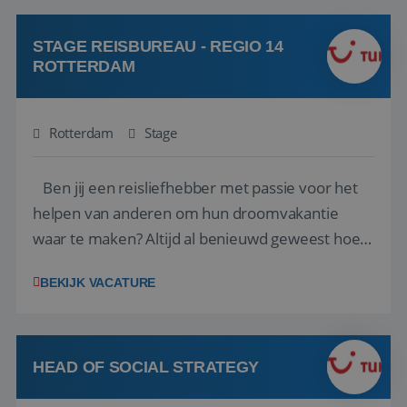
klanten te overtuigen om die droomreis te
boeken! ...
STAGE REISBUREAU - REGIO 14
ROTTERDAM
Rotterdam
Stage
Ben jij een reisliefhebber met passie voor het
helpen van anderen om hun droomvakantie
waar te maken? Altijd al benieuwd geweest hoe
het eraan toegaat achter de schermen bij een
BEKIJK VACATURE
van de grootste reisorganisaties? Dan is een
stage bij TUI Nederland echt iets voor jou! Wij zijn
op zoek naar een enthousiaste, leergie...
HEAD OF SOCIAL STRATEGY