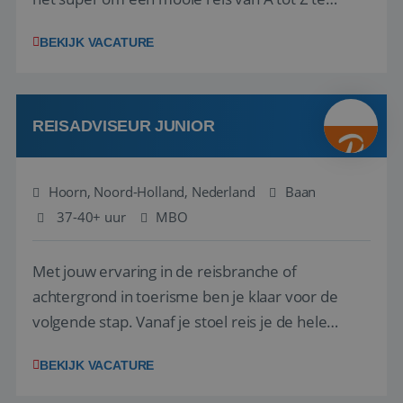
regelen. Door jouw kennis en ervaring leren onze
BEKIJK VACATURE
vakantiegangers de meest prachtige plekjes op
aarde kennen! 🏝️Wat ga je doen?Klantgericht
werken: of het nu gaat om vragen ...
REISADVISEUR JUNIOR
Hoorn, Noord-Holland, Nederland
Baan
37-40+ uur
MBO
Met jouw ervaring in de reisbranche of
achtergrond in toerisme ben je klaar voor de
volgende stap. Vanaf je stoel reis je de hele
wereld over en speel je moeiteloos in op de
BEKIJK VACATURE
wensen van je team, je klant en wat er in de
reiswereld gebeurt. Met je enthousiasme weet je