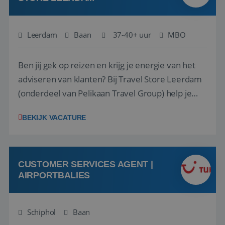
Leerdam
Baan
37-40+ uur
MBO
Ben jij gek op reizen en krijg je energie van het
adviseren van klanten? Bij Travel Store Leerdam
(onderdeel van Pelikaan Travel Group) help je
klanten met zorg en aandacht hun ideale reis te
BEKIJK VACATURE
vinden. Samen maken we van elke reis een
onvergetelijke ervaring. Of je nu al jaren ervaring
hebt in de reisbranche of j...
CUSTOMER SERVICES AGENT |
AIRPORTBALIES
Schiphol
Baan