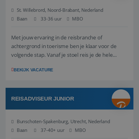
St. Willebrord, Noord-Brabant, Nederland
Baan
33-36 uur
MBO
Met jouw ervaring in de reisbranche of
achtergrond in toerisme ben je klaar voor de
volgende stap. Vanaf je stoel reis je de hele
wereld over en speel je moeiteloos in op de
BEKIJK VACATURE
wensen van je team, je klant en wat er in de
reiswereld gebeurt. Met je enthousiasme weet je
klanten te overtuigen om die droomreis te
boeken! ...
REISADVISEUR JUNIOR
Bunschoten-Spakenburg, Utrecht, Nederland
Baan
37-40+ uur
MBO