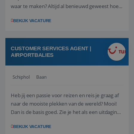
waar te maken? Altijd al benieuwd geweest hoe
het eraan toegaat achter de schermen bij een
BEKIJK VACATURE
van de grootste reisorganisaties? Dan is een
stage bij TUI Nederland echt iets voor jou! Wij zijn
op zoek naar een enthousiaste, leergie...
CUSTOMER SERVICES AGENT |
AIRPORTBALIES
Schiphol
Baan
Heb jij een passie voor reizen en reis je graag af
naar de mooiste plekken van de wereld? Mooi!
Dan is de basis goed. Zie je het als een uitdaging
om anderen te inspireren en ondersteunen met
BEKIJK VACATURE
het samenstellen en boeken van de perfecte