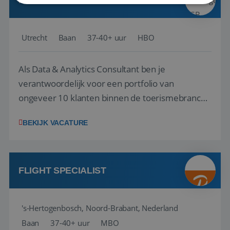
PERFORMANCE MARKETEER
Strikt noodzakelijk
Prestatie
Targeting
Utrecht
Baan
37-40+ uur
HBO
Functioneel
Niet-geclassificeerd
Strikt noodzakelijke cookies maken de
kernfunctionaliteiten van de website mogelijk, zoals
Als Data & Analytics Consultant ben je
gebruikersaanmelding en accountbeheer. De
verantwoordelijk voor een portfolio van
website kan niet goed worden gebruikt zonder de
strikt noodzakelijke cookies.
ongeveer 10 klanten binnen de toerismebranche
Aanbieder
/
– denk aan touroperators, vakantieparken,
Naam
Vervaldatum
Domein
BEKIJK VACATURE
attractieparken en dierentuinen. Je bent het
PHPSESSID
Sessie
PHP.net
www.reiswerk.nl
eerste aanspreekpunt voor jouw klanten en
begeleidt hen bij het maken van de juiste
strategische keuzes o...
FLIGHT SPECIALIST
's-Hertogenbosch, Noord-Brabant, Nederland
Baan
37-40+ uur
MBO