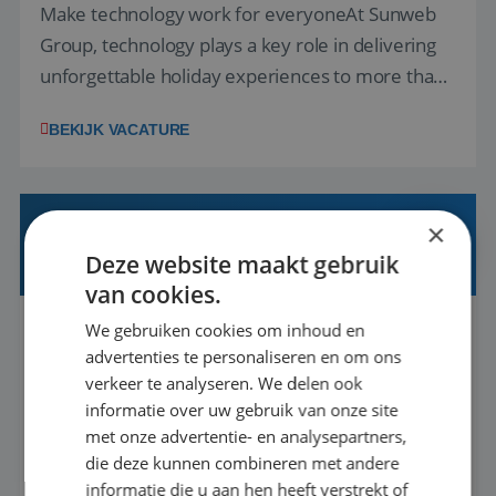
Make technology work for everyoneAt Sunweb
Group, technology plays a key role in delivering
unforgettable holiday experiences to more than
1.3 million customers every year. Behind the
BEKIJK VACATURE
scenes, our colleagues rely on secure, reliable,
and user-friendly IT solutions to do their best
work.As an IT Servicedesk Engineer, ...
×
OFFICE MANAGER/ CUSTOMER CARE
SPECIALIST
Deze website maakt gebruik
van cookies.
We gebruiken cookies om inhoud en
Rotterdam
Baan
37-40+ uur
HBO
advertenties te personaliseren en om ons
verkeer te analyseren. We delen ook
Ben jij gepassioneerd over het bieden van
informatie over uw gebruik van onze site
uitzonderlijke klantervaringen en het creëren
met onze advertentie- en analysepartners,
die deze kunnen combineren met andere
van een gastvrije omgeving? Vind je het leuk om
informatie die u aan hen heeft verstrekt of