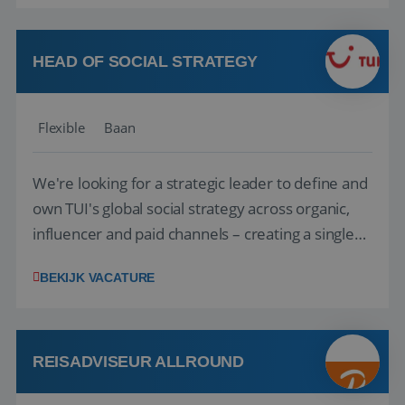
vakantie en is verkopen je tweede natuur? Al
deze onderdelen zijn nu samen gevoegd...
HEAD OF SOCIAL STRATEGY
Flexible
Baan
We're looking for a strategic leader to define and
own TUI's global social strategy across organic,
influencer and paid channels – creating a single
playbook that regional teams bring to life
BEKIJK VACATURE
locally. The role will be published until 18 August
2026. ABOUT OUR OFFER• Personal benefits:
Attractive remuneration, discre...
REISADVISEUR ALLROUND