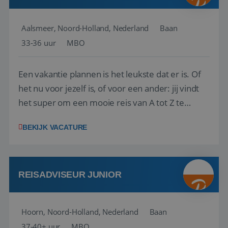
Aalsmeer, Noord-Holland, Nederland
Baan
33-36 uur
MBO
Een vakantie plannen is het leukste dat er is. Of
het nu voor jezelf is, of voor een ander: jij vindt
het super om een mooie reis van A tot Z te
regelen. Door jouw kennis en ervaring leren onze
BEKIJK VACATURE
vakantiegangers de meest prachtige plekjes op
aarde kennen! 🏝️Wat ga je doen?Klantgericht
werken: of het nu gaat om vragen ...
REISADVISEUR JUNIOR
Hoorn, Noord-Holland, Nederland
Baan
37-40+ uur
MBO