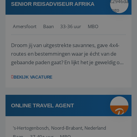
SENIOR REISADVISEUR AFRIKA
Amersfoort
Baan
33-36 uur
MBO
Droom jij van uitgestrekte savannes, gave 4x4-
routes en bestemmingen waar je écht van de
gebaande paden gaat? En lijkt het je geweldig om
klanten te helpen hun ultieme self-drive
BEKIJK VACATURE
avontuur samen te stellen? Dan zoeken wij jou.
Selfdrive4x4.com organiseert complete self-
drive 4x4 reiservaringen voor reizigers die z...
ONLINE TRAVEL AGENT
Aanbieder
/
Naam
Vervaldatum
Omschrijving
Aanbieder
Domein
Naam
Vervaldatum
Omschrijving
/
Domein
__Secure-
.youtube.com
5 maanden 4
's-Hertogenbosch, Noord-Brabant, Nederland
ROLLOUT_TOKEN
weken
_clck
.reiswerk.nl
1 jaar
Deze cookie wor
Aanbieder
/
Naam
Vervaldatum
Omschrij
gebruikt om
Domein
Baan
37-40+ uur
MBO