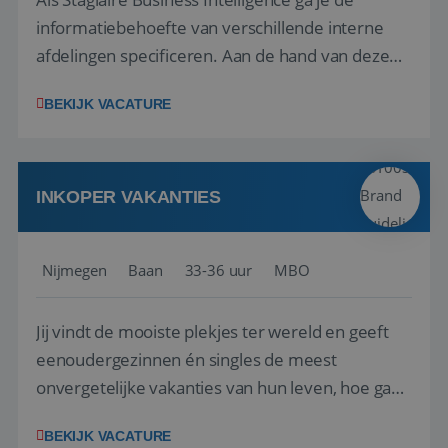
informatiebehoefte van verschillende interne
afdelingen specificeren. Aan de hand van deze
informatiebehoefte ga je BI-producten zoals
BEKIJK VACATURE
adviezen, rapportages en dashboards
ontwikkelen, aanpassen en leveren. Deze
producten ontwikkel je door middel van de data
uit ons datawa...
INKOPER VAKANTIES
Nijmegen
Baan
33-36 uur
MBO
Jij vindt de mooiste plekjes ter wereld en geeft
eenoudergezinnen én singles de meest
onvergetelijke vakanties van hun leven, hoe gaaf
is dat? Ben jij de commerciële professional die
BEKIJK VACATURE
net zo goed thuis is in een onderhandeling als op