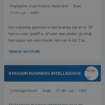
Oegstgeest, Zuid-Holland, Nederland
Baan
17-24 uur
MBO
Een vakantie plannen is het leukste dat er is. Of
het nu voor jezelf is, of voor een ander: jij vindt
het super om een mooie reis van A tot Z te
regelen. Door jouw kennis en ervaring leren onze
BEKIJK VACATURE
vakantiegangers de meest prachtige plekjes op
aarde kennen! 🏝️Wat ga je doen?Klantgericht
werken: of het nu gaat om vragen ...
STAGIAIR BUSINESS INTELLIGENCE
's-Hertogenbosch
Stage
37-40+ uur
HBO
Als Stagiaire Business Intelligence ga je de