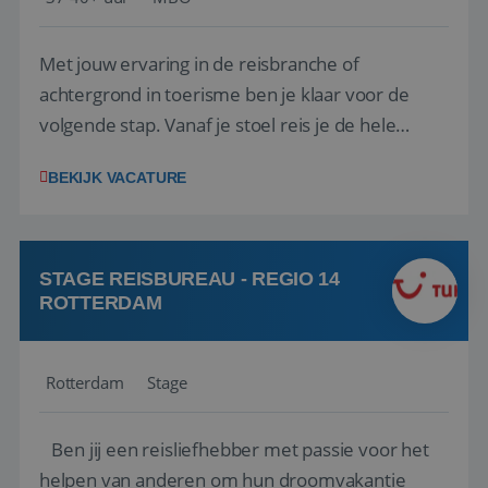
Met jouw ervaring in de reisbranche of
achtergrond in toerisme ben je klaar voor de
volgende stap. Vanaf je stoel reis je de hele
wereld over en speel je moeiteloos in op de
BEKIJK VACATURE
wensen van je team, je klant en wat er in de
reiswereld gebeurt. Met je enthousiasme weet je
klanten te overtuigen om die droomreis te
boeken! ...
STAGE REISBUREAU - REGIO 14
ROTTERDAM
Rotterdam
Stage
Ben jij een reisliefhebber met passie voor het
helpen van anderen om hun droomvakantie