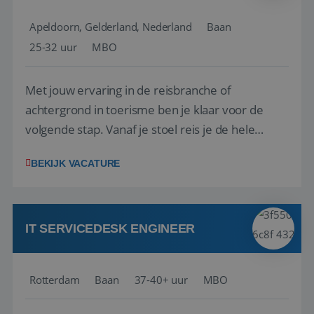
Apeldoorn, Gelderland, Nederland
Baan
25-32 uur
MBO
Met jouw ervaring in de reisbranche of
achtergrond in toerisme ben je klaar voor de
volgende stap. Vanaf je stoel reis je de hele
wereld over en speel je moeiteloos in op de
BEKIJK VACATURE
wensen van je team, je klant en wat er in de
reiswereld gebeurt. Met je enthousiasme weet je
klanten te overtuigen om die droomreis te
boeken! ...
IT SERVICEDESK ENGINEER
Rotterdam
Baan
37-40+ uur
MBO