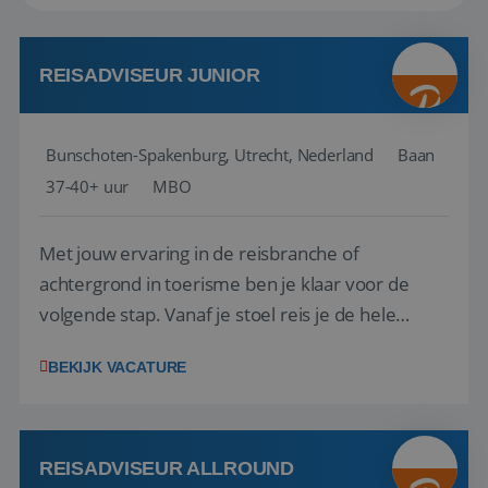
REISADVISEUR JUNIOR
Bunschoten-Spakenburg, Utrecht, Nederland
Baan
37-40+ uur
MBO
Met jouw ervaring in de reisbranche of
achtergrond in toerisme ben je klaar voor de
volgende stap. Vanaf je stoel reis je de hele
wereld over en speel je moeiteloos in op de
BEKIJK VACATURE
wensen van je team, je klant en wat er in de
reiswereld gebeurt. Met je enthousiasme weet je
klanten te overtuigen om die droomreis te
boeken! ...
REISADVISEUR ALLROUND