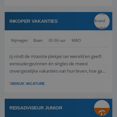
verkenning bij een nieuwe accommodatie ergens
in Europa? Dan is dit jouw kans. A...
INKOPER VAKANTIES
Nijmegen
Baan
33-36 uur
MBO
Jij vindt de mooiste plekjes ter wereld en geeft
eenoudergezinnen én singles de meest
onvergetelijke vakanties van hun leven, hoe gaaf
is dat? Ben jij de commerciële professional die
BEKIJK VACATURE
net zo goed thuis is in een onderhandeling als op
verkenning bij een nieuwe accommodatie ergens
in Europa? Dan is dit jouw kans. A...
REISADVISEUR JUNIOR