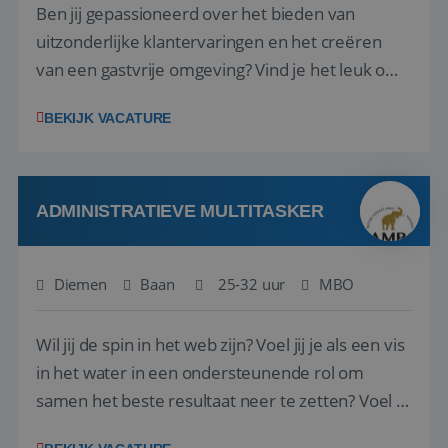
Ben jij gepassioneerd over het bieden van
uitzonderlijke klantervaringen en het creëren
van een gastvrije omgeving? Vind je het leuk om
klantcontact te combineren met organisatorische
Google Privacy Policy
BEKIJK VACATURE
ondersteuning? Op ons Sunweb Group-kantoor in
Rotterdam zoeken we een daadkrachtige en
klantgerichte collega voor een unieke functie ...
ADMINISTRATIEVE MULTITASKER
li_gc
5 maanden 4
LinkedIn
weken
Corporation
.linkedin.com
Diemen
Baan
25-32 uur
MBO
Wil jij de spin in het web zijn? Voel jij je als een vis
_GRECAPTCHA
5 maanden 4
Google LLC
in het water in een ondersteunende rol om
weken
www.google.com
samen het beste resultaat neer te zetten? Voel jij
je lekker in een dynamische werkomgeving?