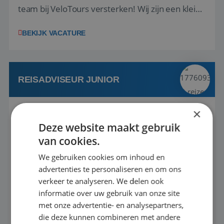
team bij VeloTours versterken! Wij zijn een kleine
gespecialiseerde fietstouroperator in Utrecht
BEKIJK VACATURE
gespecialiseerd in reizen voor racefietsers en
gravel bikers in Europa. VeloTours is onderdeel
van Central Events BV, een spo...
REISADVISEUR JUNIOR
×
Apeldoorn, Gelderland, Nederland
Baan
Deze website maakt gebruik
25-32 uur
MBO
van cookies.
We gebruiken cookies om inhoud en
Met jouw ervaring in de reisbranche of
advertenties te personaliseren en om ons
achtergrond in toerisme ben je klaar voor de
verkeer te analyseren. We delen ook
volgende stap. Vanaf je stoel reis je de hele
informatie over uw gebruik van onze site
wereld over en speel je moeiteloos in op de
met onze advertentie- en analysepartners,
BEKIJK VACATURE
wensen van je team, je klant en wat er in de
die deze kunnen combineren met andere