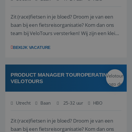
Zit (race)fietsen in je bloed? Droom je van een
baan bij een fietsreisorganisatie? Kom dan ons
team bij VeloTours versterken! Wij zijn een kleine
gespecialiseerde fietstouroperator in Utrecht
BEKIJK VACATURE
gespecialiseerd in reizen voor racefietsers en
gravelbikers in Europa. VeloTours is onderdeel
van Central Events BV, een spor...
PRODUCT MANAGER TOUROPERATING
VELOTOURS
Utrecht
Baan
25-32 uur
HBO
Zit (race)fietsen in je bloed? Droom je van een
baan bij een fietsreisorganisatie? Kom dan ons