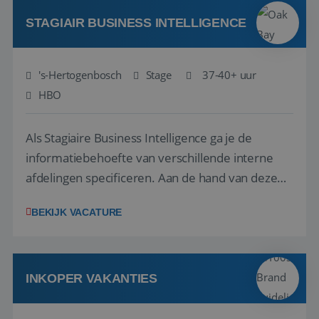
door ieders talenten optimaal te benutten? Dan
hebbe...
STAGIAIR BUSINESS INTELLIGENCE
's-Hertogenbosch
Stage
37-40+ uur
HBO
Als Stagiaire Business Intelligence ga je de
informatiebehoefte van verschillende interne
afdelingen specificeren. Aan de hand van deze
informatiebehoefte ga je BI-producten zoals
BEKIJK VACATURE
adviezen, rapportages en dashboards
ontwikkelen, aanpassen en leveren. Deze
producten ontwikkel je door middel van de data
uit ons datawa...
INKOPER VAKANTIES