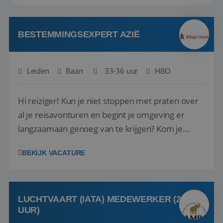
BESTEMMINGSEXPERT AZIË
Leiden
Baan
33-36 uur
HBO
Hi reiziger! Kun je niet stoppen met praten over
al je reisavonturen en begint je omgeving er
langzaamaan genoeg van te krijgen? Kom je
verhalen delen bij Riksja Travel! We zijn op zoek
BEKIJK VACATURE
naar enthousiaste reisfanaten met een passie
voor Azië, die onze klanten gaan helpen met het
samenstellen van hun droomreis.<br ...
LUCHTVAART (IATA) MEDEWERKER (24-32
UUR)