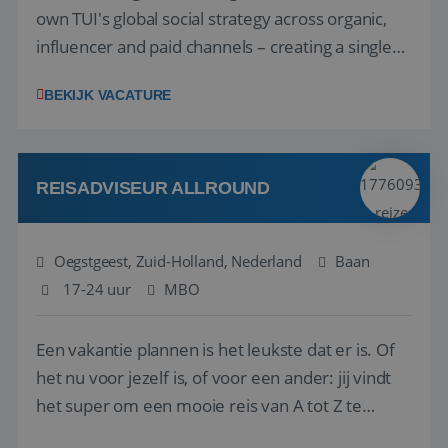
own TUI's global social strategy across organic,
influencer and paid channels – creating a single
playbook that regional teams bring to life
BEKIJK VACATURE
locally. The role will be published until 18 August
2026. ABOUT OUR OFFER• Personal benefits:
Attractive remuneration, discre...
REISADVISEUR ALLROUND
Oegstgeest, Zuid-Holland, Nederland
Baan
17-24 uur
MBO
Een vakantie plannen is het leukste dat er is. Of
het nu voor jezelf is, of voor een ander: jij vindt
het super om een mooie reis van A tot Z te
regelen. Door jouw kennis en ervaring leren onze