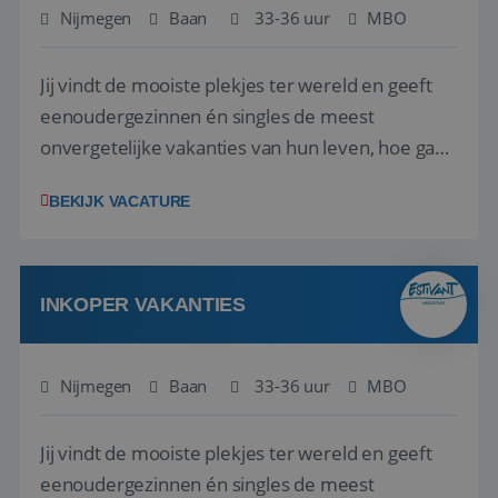
Nijmegen
Baan
33-36 uur
MBO
Jij vindt de mooiste plekjes ter wereld en geeft
eenoudergezinnen én singles de meest
onvergetelijke vakanties van hun leven, hoe gaaf
is dat? Ben jij de commerciële professional die
BEKIJK VACATURE
net zo goed thuis is in een onderhandeling als op
verkenning bij een nieuwe accommodatie ergens
in Europa? Dan is dit jouw kans. A...
INKOPER VAKANTIES
Nijmegen
Baan
33-36 uur
MBO
Jij vindt de mooiste plekjes ter wereld en geeft
eenoudergezinnen én singles de meest