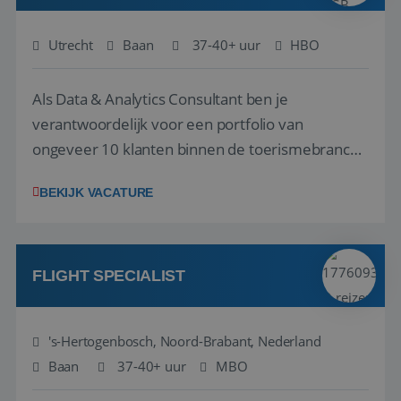
Utrecht
Baan
37-40+ uur
HBO
Als Data & Analytics Consultant ben je
verantwoordelijk voor een portfolio van
ongeveer 10 klanten binnen de toerismebranche
– denk aan touroperators, vakantieparken,
BEKIJK VACATURE
attractieparken en dierentuinen. Je bent het
eerste aanspreekpunt voor jouw klanten en
begeleidt hen bij het maken van de juiste
strategische keuzes o...
FLIGHT SPECIALIST
's-Hertogenbosch, Noord-Brabant, Nederland
Aanbieder
/
Naam
Vervaldatum
Omschrijving
Aanbieder
Domein
Naam
Vervaldatum
Omschrijving
Baan
37-40+ uur
MBO
/
Domein
__Secure-
.youtube.com
5 maanden 4
ROLLOUT_TOKEN
weken
_clck
.reiswerk.nl
1 jaar
Deze cookie wor
Aanbieder
/