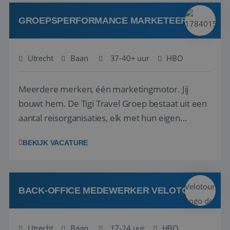
vakanties te bedenken die perfect aansluiten bij
de belevingswerel...
GROEPSPERFORMANCE MARKETEER
Utrecht
Baan
37-40+ uur
HBO
Meerdere merken, één marketingmotor. Jij
bouwt hem. De Tigi Travel Groep bestaat uit een
aantal reisorganisaties, elk met hun eigen
verhaal: Vinea Vakanties, Huski Reizen, Manders
BEKIJK VACATURE
Travel, Vinea Hockey, Mambo Travel en Samen
Skiën. Verschillende merken, verschillende
doelgroepen, maar allemaal met dezelfde
overtui...
BACK-OFFICE MEDEWERKER VELOTOURS
Utrecht
Baan
17-24 uur
HBO