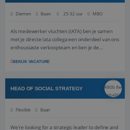
Diemen
Baan
25-32 uur
MBO
Als medewerker vluchten (IATA) ben je samen
met je directe Iata collega een onderdeel van ons
enthousiaste verkoopteam en ben je de
vraagbaak voor alles met betrekking tot vluchten
BEKIJK VACATURE
en tarieven waar je collega’s niet uitkomen.
Voorts ben je verantwoordelijk voor een stuk
kwaliteitsbewaking van alles wat met IATA te m...
HEAD OF SOCIAL STRATEGY
Flexible
Baan
We're looking for a strategic leader to define and