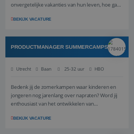
onvergetelijke vakanties van hun leven, hoe gaaf
is dat? Ben jij de commerciële professional die
BEKIJK VACATURE
net zo goed thuis is in een onderhandeling als op
verkenning bij een nieuwe accommodatie ergens
in Europa? Dan is dit jouw kans. A...
PRODUCTMANAGER SUMMERCAMPS
Utrecht
Baan
25-32 uur
HBO
Bedenk jij de zomerkampen waar kinderen en
jongeren nog jarenlang over napraten? Word jij
enthousiast van het ontwikkelen van
onvergetelijke vakanties voor kinderen en
BEKIJK VACATURE
jongeren? Zie jij kansen om bestaande
programma's nóg leuker te maken en nieuwe