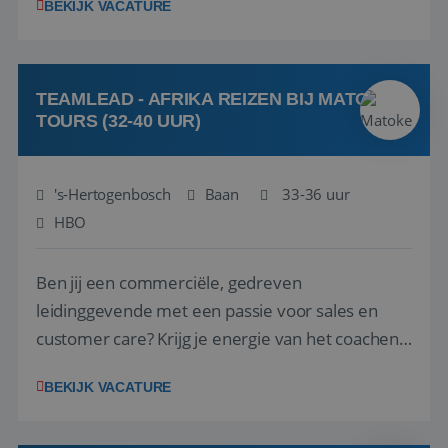
BEKIJK VACATURE
vakantiegangers de meest prachtige plekjes op
aarde kennen! 🏝️Wat ga je doen?Klantgericht
werken: of het nu gaat om vragen ...
TEAMLEAD - AFRIKA REIZEN BIJ MATOKE
TOURS (32-40 UUR)
's-Hertogenbosch
Baan
33-36 uur
HBO
Ben jij een commerciële, gedreven
leidinggevende met een passie voor sales en
customer care? Krijg je energie van het coachen
en motiveren van een team om samen mooie
BEKIJK VACATURE
successen te behalen? En is jouw dagelijkse doel
om het beste uit jezelf én je collega’s te halen