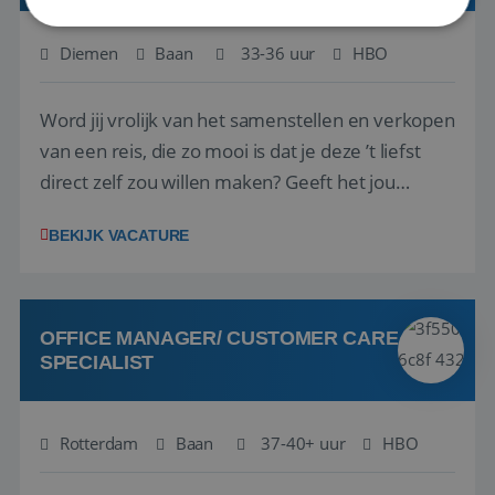
Diemen
Baan
33-36 uur
HBO
Strikt noodzakelijk
Prestatie
Targeting
Functioneel
Niet-geclassificeerd
Word jij vrolijk van het samenstellen en verkopen
Strikt noodzakelijke cookies maken de
van een reis, die zo mooi is dat je deze ’t liefst
kernfunctionaliteiten van de website mogelijk, zoals
direct zelf zou willen maken? Geeft het jou
gebruikersaanmelding en accountbeheer. De
website kan niet goed worden gebruikt zonder de
energie als de klant meegaat in jouw adviezen
strikt noodzakelijke cookies.
BEKIJK VACATURE
voor hun droomreis, mede door jóuw
Aanbieder
/
Naam
Vervaldatum
Domein
enthousiasme en kennis? Past jou een
PHPSESSID
Sessie
PHP.net
zelfstandige functie waarin je de volledige
www.reiswerk.nl
verantwoor...
OFFICE MANAGER/ CUSTOMER CARE
SPECIALIST
Rotterdam
Baan
37-40+ uur
HBO