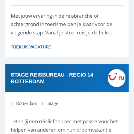
Met jouw ervaring in de reisbranche of
achtergrond in toerisme ben je klaar voor de
volgende stap. Vanaf je stoel reis je de hele
wereld over en speel je moeiteloos in op de
BEKIJK VACATURE
wensen van je team, je klant en wat er in de
reiswereld gebeurt. Met je enthousiasme weet je
klanten te overtuigen om die droomreis te
boeken! ...
STAGE REISBUREAU - REGIO 14
ROTTERDAM
Rotterdam
Stage
Ben jij een reisliefhebber met passie voor het
helpen van anderen om hun droomvakantie