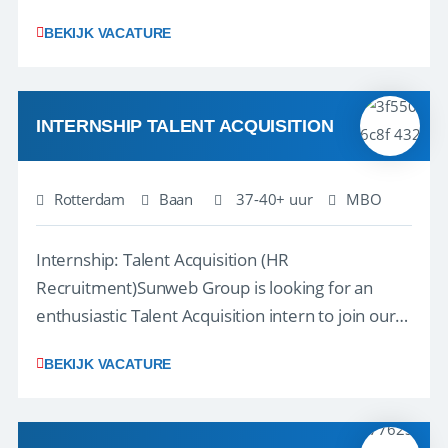
klantcontact te combineren met organisatorische
BEKIJK VACATURE
ondersteuning? Op ons Sunweb Group-kantoor in
Rotterdam zoeken we een daadkrachtige en
klantgerichte collega voor een unieke functie ...
INTERNSHIP TALENT ACQUISITION
Rotterdam
Baan
37-40+ uur
MBO
Internship: Talent Acquisition (HR
Recruitment)Sunweb Group is looking for an
enthusiastic Talent Acquisition intern to join our
People, Culture & Organization team. This is a
BEKIJK VACATURE
work-along internship, where you become part
of the team and gain hands-on experience; not a
thesis assignment. If you’re excited about H...