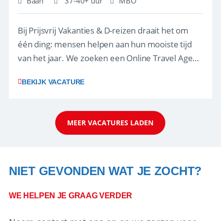
Baan
37-40+ uur
MBO
Bij Prijsvrij Vakanties & D-reizen draait het om
één ding: mensen helpen aan hun mooiste tijd
van het jaar. We zoeken een Online Travel Agent
die er net als wij zininin heeft. In klanten helpen.
BEKIJK VACATURE
In knallen als het druk is. In het vieren van
successen met een borrel, Bossche Bol óf een
potje padel.Check(-in), maa...
MEER VACATURES LADEN
NIET GEVONDEN WAT JE ZOCHT?
WE HELPEN JE GRAAG VERDER