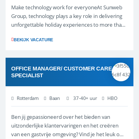
Make technology work for everyoneAt Sunweb
Group, technology plays a key role in delivering
unforgettable holiday experiences to more than
1.3 million customers every year. Behind the
BEKIJK VACATURE
scenes, our colleagues rely on secure, reliable,
and user-friendly IT solutions to do their best
work.As an IT Servicedesk Engineer, ...
OFFICE MANAGER/ CUSTOMER CARE
SPECIALIST
Rotterdam
Baan
37-40+ uur
HBO
Ben jij gepassioneerd over het bieden van
uitzonderlijke klantervaringen en het creëren
van een gastvrije omgeving? Vind je het leuk om