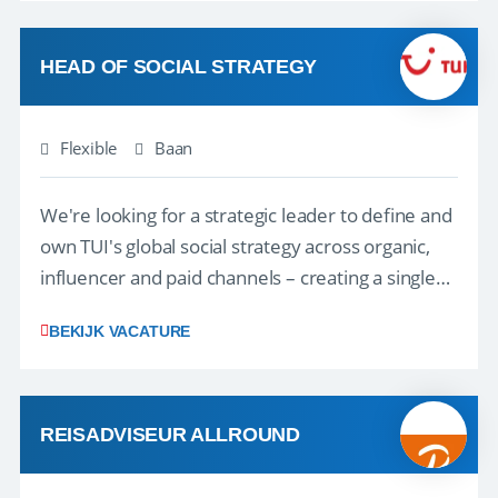
vakantie en is verkopen je tweede natuur? Al
deze onderdelen zijn nu samen gevoegd...
HEAD OF SOCIAL STRATEGY
Flexible
Baan
We're looking for a strategic leader to define and
own TUI's global social strategy across organic,
influencer and paid channels – creating a single
playbook that regional teams bring to life
BEKIJK VACATURE
locally. The role will be published until 18 August
2026. ABOUT OUR OFFER• Personal benefits:
Attractive remuneration, discre...
REISADVISEUR ALLROUND