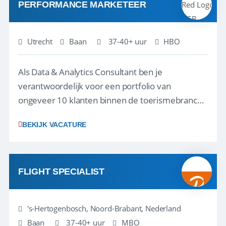
PERFORMANCE MARKETEER
Utrecht
Baan
37-40+ uur
HBO
Als Data & Analytics Consultant ben je
verantwoordelijk voor een portfolio van
ongeveer 10 klanten binnen de toerismebranche
– denk aan touroperators, vakantieparken,
BEKIJK VACATURE
attractieparken en dierentuinen. Je bent het
eerste aanspreekpunt voor jouw klanten en
begeleidt hen bij het maken van de juiste
strategische keuzes o...
FLIGHT SPECIALIST
's-Hertogenbosch, Noord-Brabant, Nederland
Baan
37-40+ uur
MBO