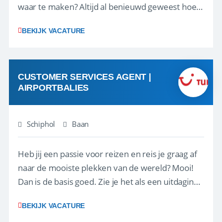
waar te maken? Altijd al benieuwd geweest hoe
het eraan toegaat achter de schermen bij een
BEKIJK VACATURE
van de grootste reisorganisaties? Dan is een
stage bij TUI Nederland echt iets voor jou! Wij zijn
op zoek naar een enthousiaste, leergie...
CUSTOMER SERVICES AGENT |
AIRPORTBALIES
Schiphol
Baan
Heb jij een passie voor reizen en reis je graag af
naar de mooiste plekken van de wereld? Mooi!
Dan is de basis goed. Zie je het als een uitdaging
om anderen te inspireren en ondersteunen met
BEKIJK VACATURE
het samenstellen en boeken van de perfecte