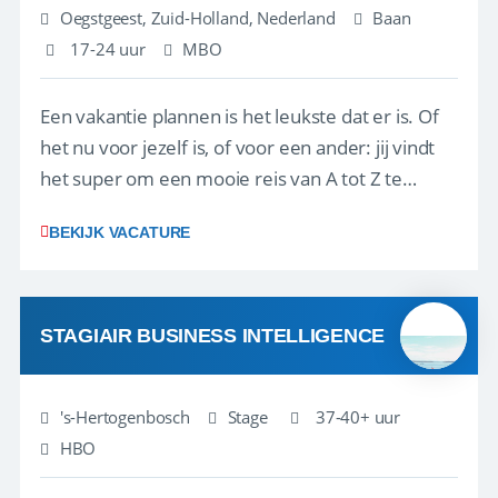
Oegstgeest, Zuid-Holland, Nederland
Baan
17-24 uur
MBO
Een vakantie plannen is het leukste dat er is. Of
het nu voor jezelf is, of voor een ander: jij vindt
het super om een mooie reis van A tot Z te
regelen. Door jouw kennis en ervaring leren onze
BEKIJK VACATURE
vakantiegangers de meest prachtige plekjes op
aarde kennen! 🏝️Wat ga je doen?Klantgericht
werken: of het nu gaat om vragen ...
STAGIAIR BUSINESS INTELLIGENCE
's-Hertogenbosch
Stage
37-40+ uur
HBO