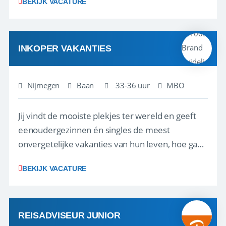
BEKIJK VACATURE
net zo goed thuis is in een onderhandeling als op
verkenning bij een nieuwe accommodatie ergens
in Europa? Dan is dit jouw kans. A...
INKOPER VAKANTIES
Nijmegen
Baan
33-36 uur
MBO
Jij vindt de mooiste plekjes ter wereld en geeft
eenoudergezinnen én singles de meest
onvergetelijke vakanties van hun leven, hoe gaaf
is dat? Ben jij de commerciële professional die
BEKIJK VACATURE
net zo goed thuis is in een onderhandeling als op
verkenning bij een nieuwe accommodatie ergens
in Europa? Dan is dit jouw kans. A...
REISADVISEUR JUNIOR