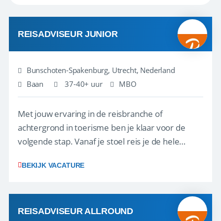
REISADVISEUR JUNIOR
Bunschoten-Spakenburg, Utrecht, Nederland
Baan
37-40+ uur
MBO
Met jouw ervaring in de reisbranche of
achtergrond in toerisme ben je klaar voor de
volgende stap. Vanaf je stoel reis je de hele
wereld over en speel je moeiteloos in op de
BEKIJK VACATURE
wensen van je team, je klant en wat er in de
reiswereld gebeurt. Met je enthousiasme weet je
klanten te overtuigen om die droomreis te
boeken! ...
REISADVISEUR ALLROUND