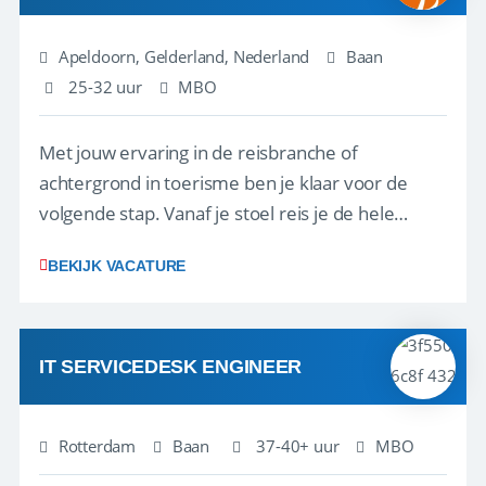
Apeldoorn, Gelderland, Nederland
Baan
25-32 uur
MBO
Met jouw ervaring in de reisbranche of
achtergrond in toerisme ben je klaar voor de
volgende stap. Vanaf je stoel reis je de hele
wereld over en speel je moeiteloos in op de
BEKIJK VACATURE
wensen van je team, je klant en wat er in de
reiswereld gebeurt. Met je enthousiasme weet je
klanten te overtuigen om die droomreis te
boeken! ...
IT SERVICEDESK ENGINEER
Rotterdam
Baan
37-40+ uur
MBO