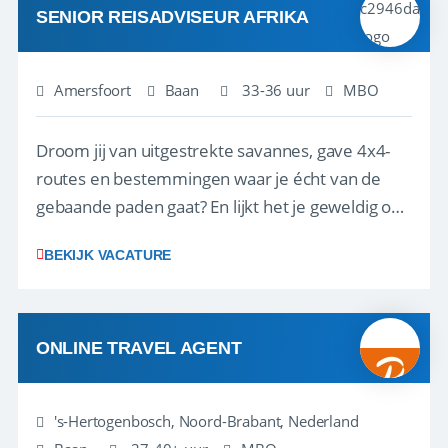
SENIOR REISADVISEUR AFRIKA
Amersfoort
Baan
33-36 uur
MBO
Droom jij van uitgestrekte savannes, gave 4x4-
routes en bestemmingen waar je écht van de
gebaande paden gaat? En lijkt het je geweldig om
klanten te helpen hun ultieme self-drive
BEKIJK VACATURE
avontuur samen te stellen? Dan zoeken wij jou.
Selfdrive4x4.com organiseert complete self-
drive 4x4 reiservaringen voor reizigers die z...
ONLINE TRAVEL AGENT
's-Hertogenbosch, Noord-Brabant, Nederland