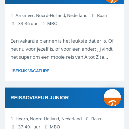
Aalsmeer, Noord-Holland, Nederland
Baan
33-36 uur
MBO
Een vakantie plannen is het leukste dat er is. Of
het nu voor jezelf is, of voor een ander: jij vindt
het super om een mooie reis van A tot Z te
regelen. Door jouw kennis en ervaring leren onze
BEKIJK VACATURE
vakantiegangers de meest prachtige plekjes op
aarde kennen! 🏝️Wat ga je doen?Klantgericht
werken: of het nu gaat om vragen ...
REISADVISEUR JUNIOR
Hoorn, Noord-Holland, Nederland
Baan
37-40+ uur
MBO