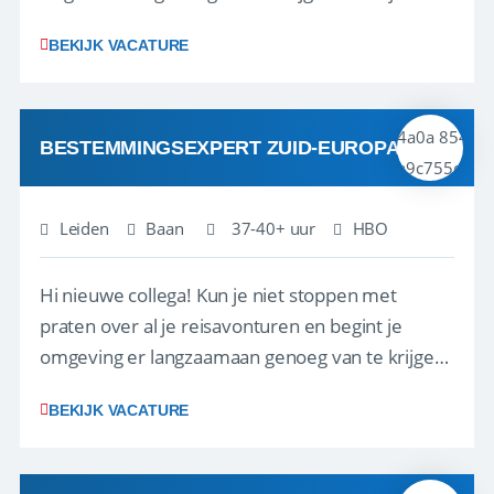
verhalen delen bij Riksja Travel! We zijn op zoek
BEKIJK VACATURE
naar enthousiaste reisfanaten met een passie
voor Azië, die onze klanten gaan helpen met het
samenstellen van hun droomreis.<br ...
BESTEMMINGSEXPERT ZUID-EUROPA
Leiden
Baan
37-40+ uur
HBO
Hi nieuwe collega! Kun je niet stoppen met
praten over al je reisavonturen en begint je
omgeving er langzaamaan genoeg van te krijgen?
Kom dan snel je verhalen delen bij Riksja Travel!
BEKIJK VACATURE
We zijn op zoek naar meerdere enthousiaste
reisfanaten die onze klanten gaan helpen met
het samenstellen van hun droomreis. Voor dez...