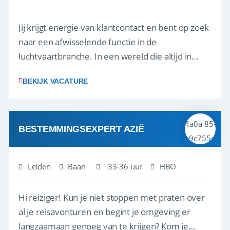
Jij krijgt energie van klantcontact en bent op zoek
naar een afwisselende functie in de
luchtvaartbranche. In een wereld die altijd in
beweging is, blijf jij rustig en weet je snel de juiste
BEKIJK VACATURE
actie te ondernemen, ook wanneer zich
onverwachte situaties of calamiteiten voordoen.
Geen dag is hetzelfde, en juist dat maak...
BESTEMMINGSEXPERT AZIË
Leiden
Baan
33-36 uur
HBO
Hi reiziger! Kun je niet stoppen met praten over
al je reisavonturen en begint je omgeving er
langzaamaan genoeg van te krijgen? Kom je