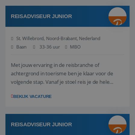
klanten te overtuigen om die droomreis te
boeken! ...
REISADVISEUR JUNIOR
St. Willebrord, Noord-Brabant, Nederland
Baan
33-36 uur
MBO
Met jouw ervaring in de reisbranche of
achtergrond in toerisme ben je klaar voor de
volgende stap. Vanaf je stoel reis je de hele
wereld over en speel je moeiteloos in op de
BEKIJK VACATURE
wensen van je team, je klant en wat er in de
reiswereld gebeurt. Met je enthousiasme weet je
klanten te overtuigen om die droomreis te
boeken! ...
REISADVISEUR JUNIOR