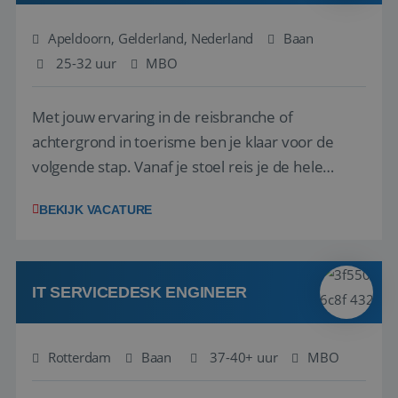
Apeldoorn, Gelderland, Nederland
Baan
25-32 uur
MBO
Met jouw ervaring in de reisbranche of
achtergrond in toerisme ben je klaar voor de
Google Privacy Policy
volgende stap. Vanaf je stoel reis je de hele
wereld over en speel je moeiteloos in op de
BEKIJK VACATURE
wensen van je team, je klant en wat er in de
reiswereld gebeurt. Met je enthousiasme weet je
li_gc
5 maanden 4
LinkedIn
klanten te overtuigen om die droomreis te
weken
Corporation
.linkedin.com
boeken! ...
IT SERVICEDESK ENGINEER
Rotterdam
Baan
37-40+ uur
MBO
_GRECAPTCHA
5 maanden 4
Google LLC
weken
www.google.com