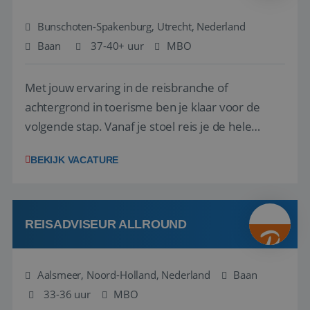
Bunschoten-Spakenburg, Utrecht, Nederland
Baan
37-40+ uur
MBO
Met jouw ervaring in de reisbranche of
achtergrond in toerisme ben je klaar voor de
volgende stap. Vanaf je stoel reis je de hele
wereld over en speel je moeiteloos in op de
BEKIJK VACATURE
wensen van je team, je klant en wat er in de
reiswereld gebeurt. Met je enthousiasme weet je
klanten te overtuigen om die droomreis te
boeken! ...
REISADVISEUR ALLROUND
Aalsmeer, Noord-Holland, Nederland
Baan
33-36 uur
MBO