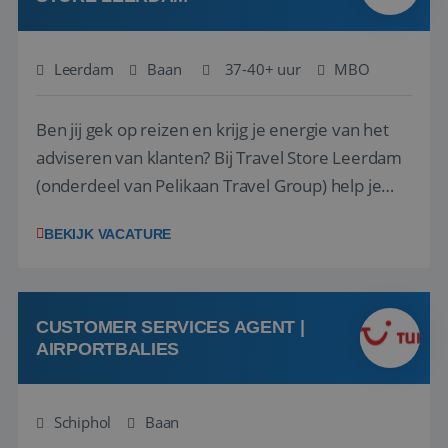
Leerdam
Baan
37-40+ uur
MBO
Ben jij gek op reizen en krijg je energie van het
adviseren van klanten? Bij Travel Store Leerdam
(onderdeel van Pelikaan Travel Group) help je
klanten met zorg en aandacht hun ideale reis te
BEKIJK VACATURE
vinden. Samen maken we van elke reis een
onvergetelijke ervaring. Of je nu al jaren ervaring
hebt in de reisbranche of j...
CUSTOMER SERVICES AGENT |
AIRPORTBALIES
Schiphol
Baan