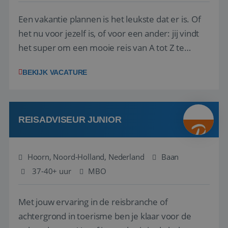
Een vakantie plannen is het leukste dat er is. Of
het nu voor jezelf is, of voor een ander: jij vindt
het super om een mooie reis van A tot Z te
regelen. Door jouw kennis en ervaring leren onze
BEKIJK VACATURE
vakantiegangers de meest prachtige plekjes op
aarde kennen! 🏝️Wat ga je doen?Klantgericht
werken: of het nu gaat om vragen ...
REISADVISEUR JUNIOR
Hoorn, Noord-Holland, Nederland
Baan
37-40+ uur
MBO
Met jouw ervaring in de reisbranche of
achtergrond in toerisme ben je klaar voor de