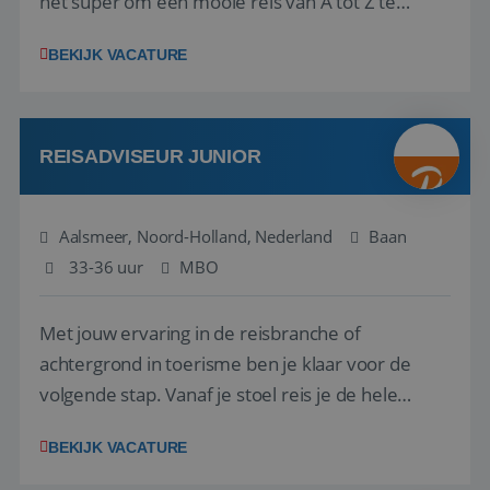
het super om een mooie reis van A tot Z te
regelen. Door jouw kennis en ervaring leren onze
BEKIJK VACATURE
vakantiegangers de meest prachtige plekjes op
aarde kennen! 🏝️Wat ga je doen?Klantgericht
werken: of het nu gaat om vragen ...
REISADVISEUR JUNIOR
Aalsmeer, Noord-Holland, Nederland
Baan
33-36 uur
MBO
Met jouw ervaring in de reisbranche of
achtergrond in toerisme ben je klaar voor de
volgende stap. Vanaf je stoel reis je de hele
wereld over en speel je moeiteloos in op de
BEKIJK VACATURE
wensen van je team, je klant en wat er in de
reiswereld gebeurt. Met je enthousiasme weet je