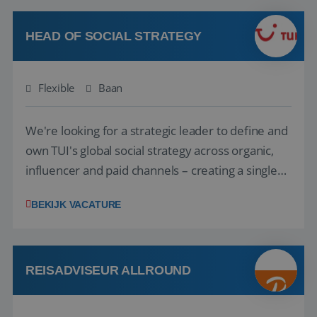
op zoek naar een enthousiaste, leergie...
HEAD OF SOCIAL STRATEGY
Flexible
Baan
We're looking for a strategic leader to define and
own TUI's global social strategy across organic,
influencer and paid channels – creating a single
playbook that regional teams bring to life
BEKIJK VACATURE
locally. The role will be published until 18 August
2026. ABOUT OUR OFFER• Personal benefits:
Attractive remuneration, discre...
REISADVISEUR ALLROUND