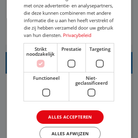
Als Stagiaire Business Intelligence ga je de
met onze advertentie- en analysepartners,
informatiebehoefte van verschillende interne
die deze kunnen combineren met andere
afdelingen specificeren. Aan de hand van deze
informatie die u aan hen heeft verstrekt of
informatiebehoefte ga je BI-producten zoals
die zij hebben verzameld door uw gebruik
BEKIJK VACATURE
van hun diensten.
Privacybeleid
adviezen, rapportages en dashboards
ontwikkelen, aanpassen en leveren. Deze
Strikt
Prestatie
Targeting
producten ontwikkel je door middel van de data
noodzakelijk
uit ons datawa...
INKOPER VAKANTIES
Functioneel
Niet-
geclassificeerd
Nijmegen
Baan
33-36 uur
MBO
Jij vindt de mooiste plekjes ter wereld en geeft
eenoudergezinnen én singles de meest
ALLES ACCEPTEREN
onvergetelijke vakanties van hun leven, hoe gaaf
is dat? Ben jij de commerciële professional die
ALLES AFWIJZEN
BEKIJK VACATURE