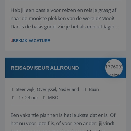
Heb jij een passie voor reizen en reis je graag af
naar de mooiste plekken van de wereld? Mooi!
Dan is de basis goed. Zie je het als een uitdaging
om anderen te inspireren en ondersteunen met
BEKIJK VACATURE
het samenstellen en boeken van de perfecte
vakantie en is verkopen je tweede natuur? Al
deze onderdelen zijn nu samen gevoegd...
REISADVISEUR ALLROUND
Steenwijk, Overijssel, Nederland
Baan
17-24 uur
MBO
Een vakantie plannen is het leukste dat er is. Of
het nu voor jezelf is, of voor een ander: jij vindt