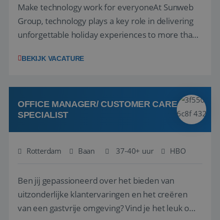
Make technology work for everyoneAt Sunweb
Group, technology plays a key role in delivering
unforgettable holiday experiences to more than
1.3 million customers every year. Behind the
__cf_bm
29 minuten
BEKIJK VACATURE
Cloudflare Inc.
scenes, our colleagues rely on secure, reliable,
58 seconden
.linkedin.com
and user-friendly IT solutions to do their best
work.As an IT Servicedesk Engineer, ...
OFFICE MANAGER/ CUSTOMER CARE
SPECIALIST
CookieScriptConsent
4 weken 2
CookieScript
dagen
www.reiswerk.nl
Rotterdam
Baan
37-40+ uur
HBO
Ben jij gepassioneerd over het bieden van
uitzonderlijke klantervaringen en het creëren
van een gastvrije omgeving? Vind je het leuk om