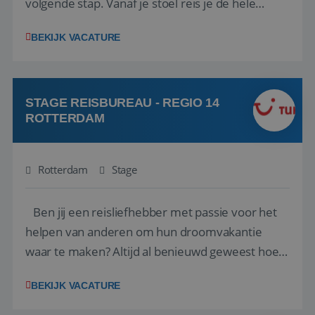
volgende stap. Vanaf je stoel reis je de hele
wereld over en speel je moeiteloos in op de
BEKIJK VACATURE
wensen van je team, je klant en wat er in de
reiswereld gebeurt. Met je enthousiasme weet je
klanten te overtuigen om die droomreis te
boeken! ...
STAGE REISBUREAU - REGIO 14
ROTTERDAM
Rotterdam
Stage
Ben jij een reisliefhebber met passie voor het
helpen van anderen om hun droomvakantie
waar te maken? Altijd al benieuwd geweest hoe
het eraan toegaat achter de schermen bij een
BEKIJK VACATURE
van de grootste reisorganisaties? Dan is een
stage bij TUI Nederland echt iets voor jou! Wij zijn