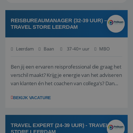
REISBUREAUMANAGER (32-39 UUR) –
TRAVEL STORE LEERDAM
Leerdam
Baan
37-40+ uur
MBO
Ben jij een ervaren reisprofessional die graag het
verschil maakt? Krijg je energie van het adviseren
van klanten én het coachen van collega's? Dan
zijn wij op zoek naar jou. Bij Travel Store Leerdam
BEKIJK VACATURE
(onderdeel van Pelikaan Travel Group) zoeken
we een Reisbureaumanager die samen met het
team het reisbureau verder...
TRAVEL EXPERT (24-39 UUR) - TRAVEL
STORE LEERDAM