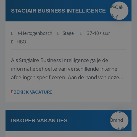
werken: of het nu gaat om vragen ...
STAGIAIR BUSINESS INTELLIGENCE
's-Hertogenbosch
Stage
37-40+ uur
HBO
Als Stagiaire Business Intelligence ga je de
informatiebehoefte van verschillende interne
afdelingen specificeren. Aan de hand van deze
informatiebehoefte ga je BI-producten zoals
BEKIJK VACATURE
adviezen, rapportages en dashboards
ontwikkelen, aanpassen en leveren. Deze
producten ontwikkel je door middel van de data
uit ons datawa...
INKOPER VAKANTIES