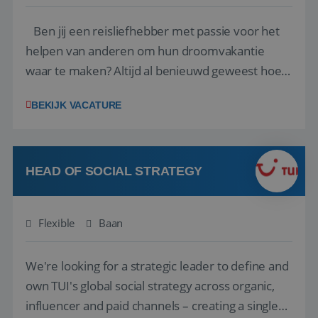
Ben jij een reisliefhebber met passie voor het
helpen van anderen om hun droomvakantie
waar te maken? Altijd al benieuwd geweest hoe
het eraan toegaat achter de schermen bij een
BEKIJK VACATURE
van de grootste reisorganisaties? Dan is een
stage bij TUI Nederland echt iets voor jou! Wij zijn
op zoek naar een enthousiaste, leergie...
HEAD OF SOCIAL STRATEGY
Flexible
Baan
We're looking for a strategic leader to define and
own TUI's global social strategy across organic,
influencer and paid channels – creating a single