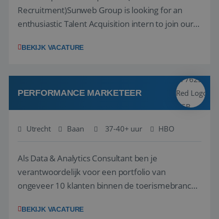
Recruitment)Sunweb Group is looking for an
enthusiastic Talent Acquisition intern to join our
People, Culture & Organization team. This is a
BEKIJK VACATURE
work-along internship, where you become part
__cf_bm
29 minuten
Cloudflare Inc.
58 seconden
.linkedin.com
of the team and gain hands-on experience; not a
thesis assignment. If you’re excited about H...
PERFORMANCE MARKETEER
Utrecht
Baan
37-40+ uur
HBO
CookieScriptConsent
4 weken 2
CookieScript
dagen
www.reiswerk.nl
Als Data & Analytics Consultant ben je
verantwoordelijk voor een portfolio van
ongeveer 10 klanten binnen de toerismebranche
– denk aan touroperators, vakantieparken,
BEKIJK VACATURE
attractieparken en dierentuinen. Je bent het