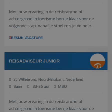
Met jouw ervaring in de reisbranche of
achtergrond in toerisme ben je klaar voor de
volgende stap. Vanaf je stoel reis je de hele
wereld over en speel je moeiteloos in op de
BEKIJK VACATURE
wensen van je team, je klant en wat er in de
reiswereld gebeurt. Met je enthousiasme weet je
klanten te overtuigen om die droomreis te
boeken! ...
REISADVISEUR JUNIOR
St. Willebrord, Noord-Brabant, Nederland
Baan
33-36 uur
MBO
Met jouw ervaring in de reisbranche of
achtergrond in toerisme ben je klaar voor de