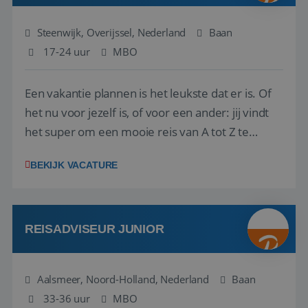
Steenwijk, Overijssel, Nederland
Baan
17-24 uur
MBO
Een vakantie plannen is het leukste dat er is. Of
het nu voor jezelf is, of voor een ander: jij vindt
het super om een mooie reis van A tot Z te
regelen. Door jouw kennis en ervaring leren onze
BEKIJK VACATURE
vakantiegangers de meest prachtige plekjes op
aarde kennen! 🏝️Wat ga je doen?Klantgericht
werken: of het nu gaat om vragen ...
REISADVISEUR JUNIOR
Aalsmeer, Noord-Holland, Nederland
Baan
33-36 uur
MBO