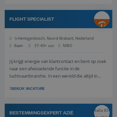
eerste aanspreekpunt voor jouw klanten en
VISITOR_PRIVACY_METADATA
5 maanden 4
YouTube
begeleidt hen bij het maken van de juiste
weken
.youtube.com
strategische keuzes o...
FLIGHT SPECIALIST
's-Hertogenbosch, Noord-Brabant, Nederland
Baan
37-40+ uur
MBO
Jij krijgt energie van klantcontact en bent op zoek
naar een afwisselende functie in de
luchtvaartbranche. In een wereld die altijd in
beweging is, blijf jij rustig en weet je snel de juiste
BEKIJK VACATURE
actie te ondernemen, ook wanneer zich
onverwachte situaties of calamiteiten voordoen.
Geen dag is hetzelfde, en juist dat maak...
Aanbieder
/
BESTEMMINGSEXPERT AZIË
Naam
Vervaldatum
Omschrijving
Aanbieder
Domein