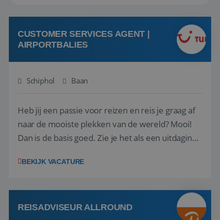
CUSTOMER SERVICES AGENT |
AIRPORTBALIES
Schiphol
Baan
Heb jij een passie voor reizen en reis je graag af
naar de mooiste plekken van de wereld? Mooi!
Dan is de basis goed. Zie je het als een uitdaging
om anderen te inspireren en ondersteunen met
BEKIJK VACATURE
het samenstellen en boeken van de perfecte
vakantie en is verkopen je tweede natuur? Al
deze onderdelen zijn nu samen gevoegd...
REISADVISEUR ALLROUND