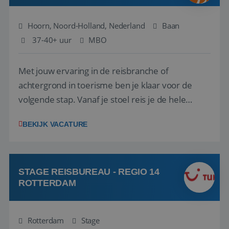
Hoorn, Noord-Holland, Nederland
Baan
37-40+ uur
MBO
Met jouw ervaring in de reisbranche of
achtergrond in toerisme ben je klaar voor de
volgende stap. Vanaf je stoel reis je de hele
wereld over en speel je moeiteloos in op de
BEKIJK VACATURE
wensen van je team, je klant en wat er in de
reiswereld gebeurt. Met je enthousiasme weet je
klanten te overtuigen om die droomreis te
boeken! ...
STAGE REISBUREAU - REGIO 14
ROTTERDAM
Rotterdam
Stage