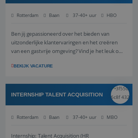
Rotterdam
Baan
37-40+ uur
HBO
Ben jij gepassioneerd over het bieden van
uitzonderlijke klantervaringen en het creëren
Google Privacy Policy
van een gastvrije omgeving? Vind je het leuk om
klantcontact te combineren met organisatorische
BEKIJK VACATURE
ondersteuning? Op ons Sunweb Group-kantoor in
Rotterdam zoeken we een daadkrachtige en
klantgerichte collega voor een unieke functie ...
li_gc
5 maanden 4
LinkedIn
weken
Corporation
INTERNSHIP TALENT ACQUISITION
.linkedin.com
Rotterdam
Baan
37-40+ uur
MBO
_GRECAPTCHA
5 maanden 4
Google LLC
weken
www.google.com
Internship: Talent Acquisition (HR