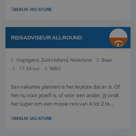
playbook that regional teams bring to life
BEKIJK VACATURE
locally. The role will be published until 18 August
2026. ABOUT OUR OFFER• Personal benefits:
Attractive remuneration, discre...
REISADVISEUR ALLROUND
Oegstgeest, Zuid-Holland, Nederland
Baan
17-24 uur
MBO
Een vakantie plannen is het leukste dat er is. Of
het nu voor jezelf is, of voor een ander: jij vindt
het super om een mooie reis van A tot Z te
regelen. Door jouw kennis en ervaring leren onze
BEKIJK VACATURE
vakantiegangers de meest prachtige plekjes op
aarde kennen! 🏝️Wat ga je doen?Klantgericht