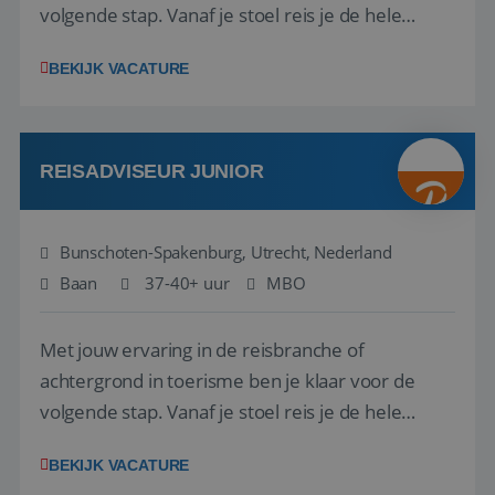
volgende stap. Vanaf je stoel reis je de hele
wereld over en speel je moeiteloos in op de
BEKIJK VACATURE
wensen van je team, je klant en wat er in de
reiswereld gebeurt. Met je enthousiasme weet je
klanten te overtuigen om die droomreis te
boeken! ...
REISADVISEUR JUNIOR
Bunschoten-Spakenburg, Utrecht, Nederland
Baan
37-40+ uur
MBO
Met jouw ervaring in de reisbranche of
achtergrond in toerisme ben je klaar voor de
volgende stap. Vanaf je stoel reis je de hele
wereld over en speel je moeiteloos in op de
BEKIJK VACATURE
wensen van je team, je klant en wat er in de