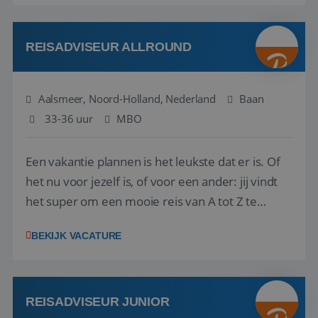
reiswereld gebeurt. Met je enthousiasme weet je
klanten te overtuigen om die droomreis te
boeken! ...
REISADVISEUR ALLROUND
Aalsmeer, Noord-Holland, Nederland
Baan
33-36 uur
MBO
Een vakantie plannen is het leukste dat er is. Of
het nu voor jezelf is, of voor een ander: jij vindt
het super om een mooie reis van A tot Z te
regelen. Door jouw kennis en ervaring leren onze
BEKIJK VACATURE
vakantiegangers de meest prachtige plekjes op
aarde kennen! 🏝️Wat ga je doen?Klantgericht
werken: of het nu gaat om vragen ...
REISADVISEUR JUNIOR