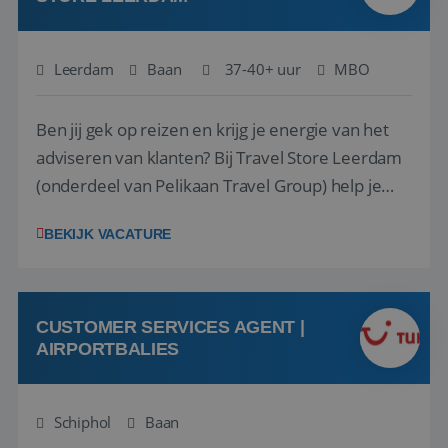
Leerdam
Baan
37-40+ uur
MBO
Ben jij gek op reizen en krijg je energie van het
adviseren van klanten? Bij Travel Store Leerdam
(onderdeel van Pelikaan Travel Group) help je
klanten met zorg en aandacht hun ideale reis te
BEKIJK VACATURE
vinden. Samen maken we van elke reis een
onvergetelijke ervaring. Of je nu al jaren ervaring
hebt in de reisbranche of j...
CUSTOMER SERVICES AGENT |
AIRPORTBALIES
Schiphol
Baan