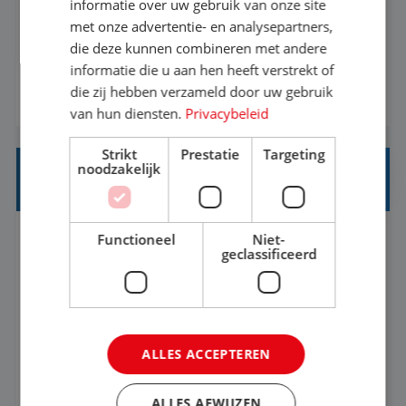
Een vakantie plannen is het leukste dat er is. Of
informatie over uw gebruik van onze site
het nu voor jezelf is, of voor een ander: jij vindt
met onze advertentie- en analysepartners,
die deze kunnen combineren met andere
het super om een mooie reis van A tot Z te
informatie die u aan hen heeft verstrekt of
regelen. Door jouw kennis en ervaring leren onze
die zij hebben verzameld door uw gebruik
BEKIJK VACATURE
vakantiegangers de meest prachtige plekjes op
van hun diensten.
Privacybeleid
aarde kennen! 🏝️Wat ga je doen?Klantgericht
werken: of het nu gaat om vragen ...
Strikt
Prestatie
Targeting
noodzakelijk
STAGIAIR BUSINESS INTELLIGENCE
Functioneel
Niet-
's-Hertogenbosch
Stage
37-40+ uur
geclassificeerd
HBO
Als Stagiaire Business Intelligence ga je de
informatiebehoefte van verschillende interne
ALLES ACCEPTEREN
afdelingen specificeren. Aan de hand van deze
informatiebehoefte ga je BI-producten zoals
ALLES AFWIJZEN