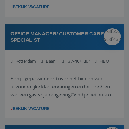
1.3 million customers every year. Behind the
BEKIJK VACATURE
scenes, our colleagues rely on secure, reliable,
VISITOR_PRIVACY_METADATA
5 maanden 4
YouTube
and user-friendly IT solutions to do their best
weken
.youtube.com
work.As an IT Servicedesk Engineer, ...
OFFICE MANAGER/ CUSTOMER CARE
SPECIALIST
Rotterdam
Baan
37-40+ uur
HBO
Ben jij gepassioneerd over het bieden van
uitzonderlijke klantervaringen en het creëren
van een gastvrije omgeving? Vind je het leuk om
klantcontact te combineren met organisatorische
BEKIJK VACATURE
ondersteuning? Op ons Sunweb Group-kantoor in
Rotterdam zoeken we een daadkrachtige en
klantgerichte collega voor een unieke functie ...
Aanbieder
/