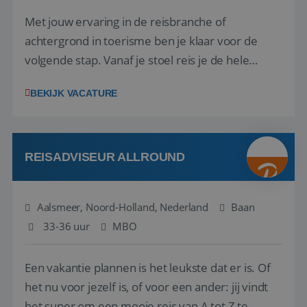
Met jouw ervaring in de reisbranche of
achtergrond in toerisme ben je klaar voor de
volgende stap. Vanaf je stoel reis je de hele
wereld over en speel je moeiteloos in op de
BEKIJK VACATURE
wensen van je team, je klant en wat er in de
reiswereld gebeurt. Met je enthousiasme weet je
klanten te overtuigen om die droomreis te
boeken! ...
REISADVISEUR ALLROUND
Aalsmeer, Noord-Holland, Nederland
Baan
33-36 uur
MBO
Een vakantie plannen is het leukste dat er is. Of
het nu voor jezelf is, of voor een ander: jij vindt
het super om een mooie reis van A tot Z te