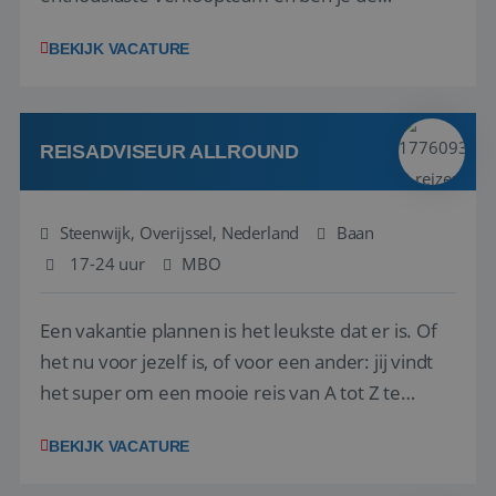
vraagbaak voor alles met betrekking tot vluchten
BEKIJK VACATURE
en tarieven waar je collega’s niet uitkomen.
Voorts ben je verantwoordelijk voor een stuk
kwaliteitsbewaking van alles wat met IATA te m...
REISADVISEUR ALLROUND
Steenwijk, Overijssel, Nederland
Baan
17-24 uur
MBO
Een vakantie plannen is het leukste dat er is. Of
het nu voor jezelf is, of voor een ander: jij vindt
het super om een mooie reis van A tot Z te
regelen. Door jouw kennis en ervaring leren onze
BEKIJK VACATURE
vakantiegangers de meest prachtige plekjes op
aarde kennen! 🏝️Wat ga je doen?Klantgericht