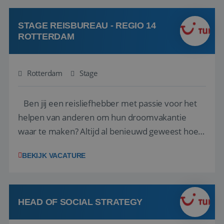
klanten te overtuigen om die droomreis te
boeken! ...
STAGE REISBUREAU - REGIO 14
ROTTERDAM
Rotterdam
Stage
Ben jij een reisliefhebber met passie voor het
helpen van anderen om hun droomvakantie
waar te maken? Altijd al benieuwd geweest hoe
het eraan toegaat achter de schermen bij een
BEKIJK VACATURE
van de grootste reisorganisaties? Dan is een
stage bij TUI Nederland echt iets voor jou! Wij zijn
op zoek naar een enthousiaste, leergie...
HEAD OF SOCIAL STRATEGY