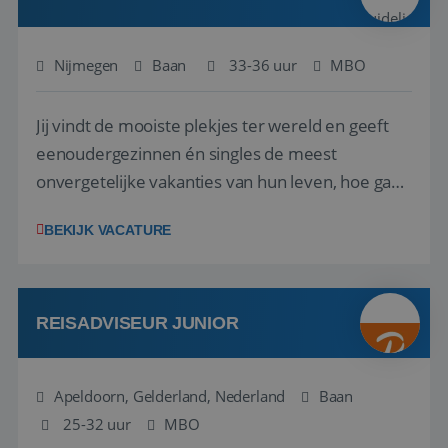
Nijmegen
Baan
33-36 uur
MBO
Jij vindt de mooiste plekjes ter wereld en geeft
eenoudergezinnen én singles de meest
Google Privacy Policy
onvergetelijke vakanties van hun leven, hoe gaaf
is dat? Ben jij de commerciële professional die
BEKIJK VACATURE
net zo goed thuis is in een onderhandeling als op
verkenning bij een nieuwe accommodatie ergens
in Europa? Dan is dit jouw kans. A...
li_gc
5 maanden 4
LinkedIn
weken
Corporation
REISADVISEUR JUNIOR
.linkedin.com
Apeldoorn, Gelderland, Nederland
Baan
25-32 uur
_GRECAPTCHA
MBO
5 maanden 4
Google LLC
weken
www.google.com