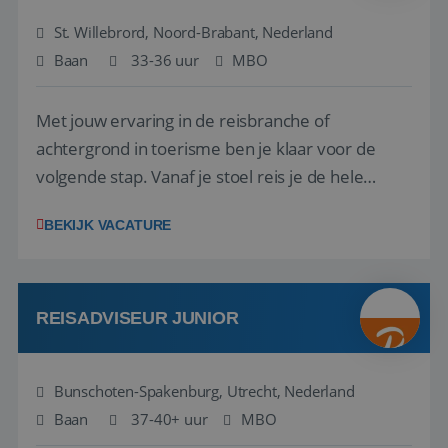
St. Willebrord, Noord-Brabant, Nederland
Baan
33-36 uur
MBO
Met jouw ervaring in de reisbranche of
achtergrond in toerisme ben je klaar voor de
volgende stap. Vanaf je stoel reis je de hele
wereld over en speel je moeiteloos in op de
BEKIJK VACATURE
wensen van je team, je klant en wat er in de
reiswereld gebeurt. Met je enthousiasme weet je
klanten te overtuigen om die droomreis te
boeken! ...
REISADVISEUR JUNIOR
Bunschoten-Spakenburg, Utrecht, Nederland
Baan
37-40+ uur
MBO