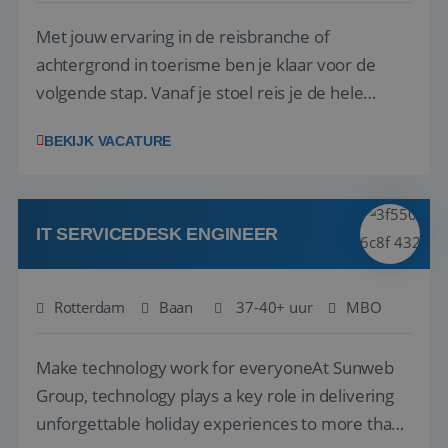
Met jouw ervaring in de reisbranche of
achtergrond in toerisme ben je klaar voor de
volgende stap. Vanaf je stoel reis je de hele
wereld over en speel je moeiteloos in op de
__cf_bm
29 minuten
Cloudflare Inc.
BEKIJK VACATURE
58 seconden
.linkedin.com
wensen van je team, je klant en wat er in de
reiswereld gebeurt. Met je enthousiasme weet je
klanten te overtuigen om die droomreis te
boeken! ...
IT SERVICEDESK ENGINEER
CookieScriptConsent
4 weken 2
CookieScript
Rotterdam
Baan
37-40+ uur
MBO
dagen
www.reiswerk.nl
Make technology work for everyoneAt Sunweb
Group, technology plays a key role in delivering
unforgettable holiday experiences to more than