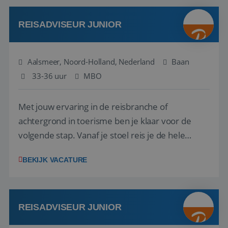
werken: of het nu gaat om vragen ...
REISADVISEUR JUNIOR
Aalsmeer, Noord-Holland, Nederland
Baan
33-36 uur
MBO
Met jouw ervaring in de reisbranche of
achtergrond in toerisme ben je klaar voor de
volgende stap. Vanaf je stoel reis je de hele
wereld over en speel je moeiteloos in op de
BEKIJK VACATURE
wensen van je team, je klant en wat er in de
reiswereld gebeurt. Met je enthousiasme weet je
klanten te overtuigen om die droomreis te
boeken! ...
REISADVISEUR JUNIOR