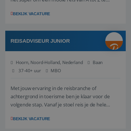
regelen. Door jouw kennis en ervaring leren onze
BEKIJK VACATURE
vakantiegangers de meest prachtige plekjes op
aarde kennen! 🏝️Wat ga je doen?Klantgericht
werken: of het nu gaat om vragen ...
REISADVISEUR JUNIOR
Hoorn, Noord-Holland, Nederland
Baan
37-40+ uur
MBO
Met jouw ervaring in de reisbranche of
achtergrond in toerisme ben je klaar voor de
volgende stap. Vanaf je stoel reis je de hele
wereld over en speel je moeiteloos in op de
BEKIJK VACATURE
wensen van je team, je klant en wat er in de
reiswereld gebeurt. Met je enthousiasme weet je