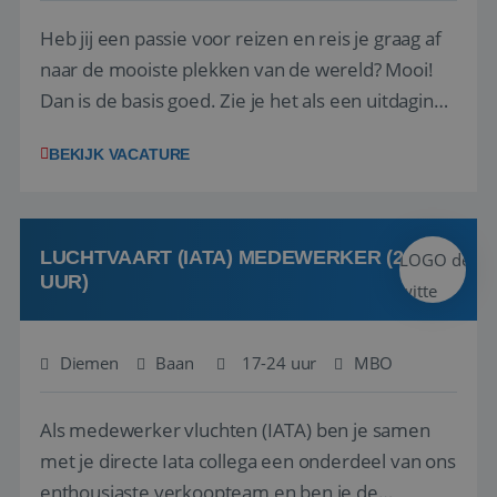
Heb jij een passie voor reizen en reis je graag af
naar de mooiste plekken van de wereld? Mooi!
Dan is de basis goed. Zie je het als een uitdaging
om anderen te inspireren en ondersteunen met
BEKIJK VACATURE
het samenstellen en boeken van de perfecte
vakantie en is verkopen je tweede natuur? Al
deze onderdelen zijn nu samen gevoegd...
LUCHTVAART (IATA) MEDEWERKER (24-32
UUR)
Diemen
Baan
17-24 uur
MBO
Als medewerker vluchten (IATA) ben je samen
met je directe Iata collega een onderdeel van ons
enthousiaste verkoopteam en ben je de