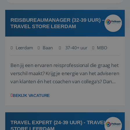
REISBUREAUMANAGER (32-39 UUR) –
TRAVEL STORE LEERDAM
Leerdam
Baan
37-40+ uur
MBO
Ben jij een ervaren reisprofessional die graag het
verschil maakt? Krijg je energie van het adviseren
van klanten én het coachen van collega's? Dan
zijn wij op zoek naar jou. Bij Travel Store Leerdam
BEKIJK VACATURE
(onderdeel van Pelikaan Travel Group) zoeken
we een Reisbureaumanager die samen met het
team het reisbureau verder...
TRAVEL EXPERT (24-39 UUR) - TRAVEL
STORE LEERDAM