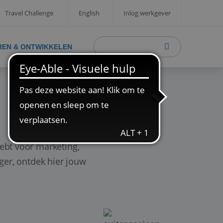
Travel Challenge
English
Inlog werkgever
REN & ONTWIKKELEN
ebt voor marketing,
ager, ontdek hier jouw