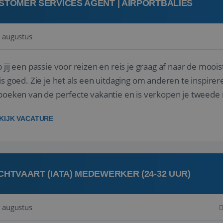
STOMER SERVICES AGENT | AIRPORTBALIES
 augustus
 jij een passie voor reizen en reis je graag af naar de mooi
is goed. Zie je het als een uitdaging om anderen te inspi
boeken van de perfecte vakantie en is verkopen je tweede 
oegd...
KIJK VACATURE
CHTVAART (IATA) MEDEWERKER (24-32 UUR)
 augustus