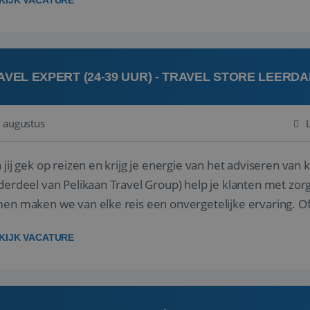
KIJK VACATURE
AVEL EXPERT (24-39 UUR) - TRAVEL STORE LEERD
 augustus
ij gek op reizen en krijg je energie van het adviseren van klanten? Bij Travel St
derdeel van Pelikaan Travel Group) help je klanten met zorg
 maken we van elke reis een onvergetelijke ervaring. Of je nu al jaren ervaring hebt in de
branche of j...
KIJK VACATURE