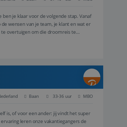
e ben je klaar voor de volgende stap. Vanaf
en betrokkenheid op
tefunctionaliteit te
n voert informatie
p de wensen van je team, je klant en wat er
ikt en over
eft gezien voordat
n te overtuigen om die droomreis te
alytics - wat een
analyseservice van
ers te
r toe te wijzen als
be-video's die in
n site en wordt
e websitebezoeker
 te berekenen voor
face gebruikt.
we gebruiken om het
nalytics software.
e meten.
e gebruiker op te
 tot één
osoft als een
 door ingesloten
e sessiestatus te
 dat het
soft-domeinen,
Nederland
Baan
33-36 uur
MBO
orgt voor de goede
lf is, of voor een ander: jij vindt het super
het delen van de
n ervaring leren onze vakantiegangers de