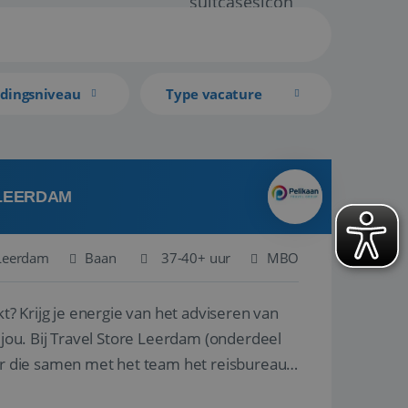
idingsniveau
Type vacature
 LEERDAM
Leerdam
Baan
37-40+ uur
MBO
kt? Krijg je energie van het adviseren van
derdeel
r die samen met het team het reisbureau