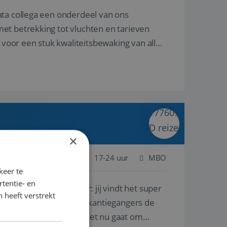
ata collega een onderdeel van ons
et betrekking tot vluchten en tarieven
 voor een stuk kwaliteitsbewaking van alles
×
 Nederland
Baan
17-24 uur
MBO
keer te
tentie- en
lf is, of voor een ander: jij vindt het super
 heeft verstrekt
n ervaring leren onze vakantiegangers de
lantgericht werken: of het nu gaat om