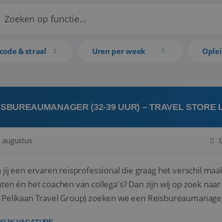
code & straal
Uren per week
Ople
ISBUREAUMANAGER (32-39 UUR) – TRAVEL STORE
 augustus
 jij een ervaren reisprofessional die graag het verschil maa
en én het coachen van collega's? Dan zijn wij op zoek naar jou. Bij Travel Store Leerdam (on
 Pelikaan Travel Group) zoeken we een Reisbureaumanage
der...