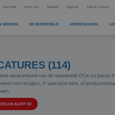
Voor wie
Over ons
Nieuws
Agenda
FAQ & Contact
 & WERVEN
DE REISWERELD
ARBEIDSZAKEN
LE
CATURES (114)
tste vacaturebank van de reiswereld! Of je nu passie h
iseren van reizigers, IT-specialist bent, of productman
aan.
EEN JOB ALERT IN!