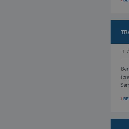
BE
TR
7
Ben j
(on
Samen
reis
BE