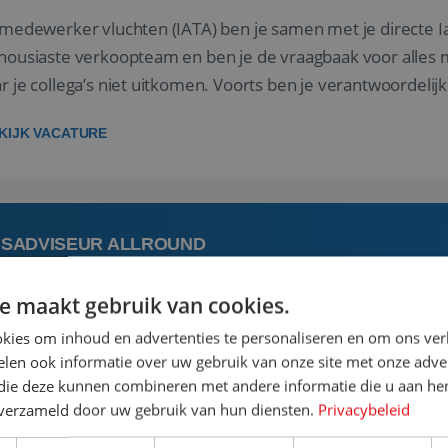
 medewerker vluchten (IATA) ben je samen met je directe I
housiaste verkoopteam en ben je de vraagbaak voor alles m
r je collega’s niet uitkomen. Voorts ben je verantwoordelijk
 met IATA te m...
KIJK VACATURE
ISADVISEUR ALLROUND
e maakt gebruik van cookies.
 augustus
Steenwijk, Overijssel,
kies om inhoud en advertenties te personaliseren en om ons ver
len ook informatie over uw gebruik van onze site met onze adver
 vakantie plannen is het leukste dat er is. Of het nu voor jeze
 die deze kunnen combineren met andere informatie die u aan hen
een mooie reis van A tot Z te regelen. Door jouw kennis e
n verzameld door uw gebruik van hun diensten.
Privacybeleid
st prachtige plekjes op aarde kennen! 🏝️Wat ga je doen?K