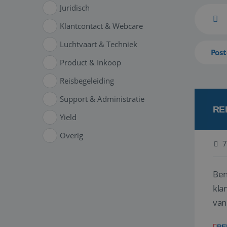
Juridisch
Klantcontact & Webcare
Luchtvaart & Techniek
Post
Product & Inkoop
Reisbegeleiding
Support & Administratie
RE
Yield
Overig
7
Ben
klant
van
ver