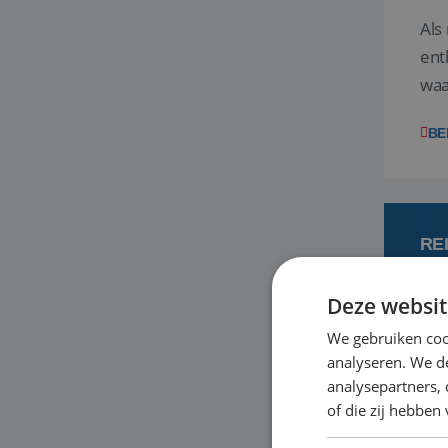
Als
ent
waa
wat
BE
RE
Deze websit
7
We gebruiken coo
analyseren. We de
Een
analysepartners,
om 
of die zij hebbe
mee