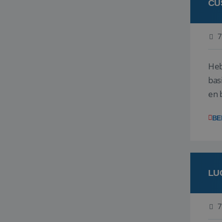
CU
7
Heb
bas
en 
gev
BE
LU
7