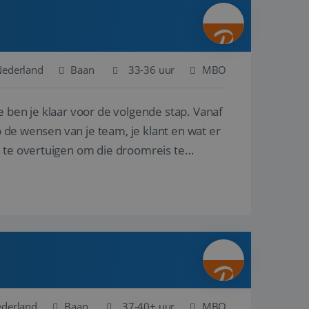
ina's.
gasten op te slaan
et-essentiële
akelijke cookie
Nederland
Baan
33-36 uur
MBO
uitgevoerd met het
rscheid te maken
e ben je klaar voor de volgende stap. Vanaf
g voor de website,
en over het
p de wensen van je team, je klant en wat er
n te overtuigen om die droomreis te
Cookie-Script.com-
 bezoekers te
okie-Script.com is
toestemming van de
interactie met de
vens over de
trekking tot
lingen, zodat hun
 toekomstige
Omschrijving
ederland
Baan
37-40+ uur
MBO