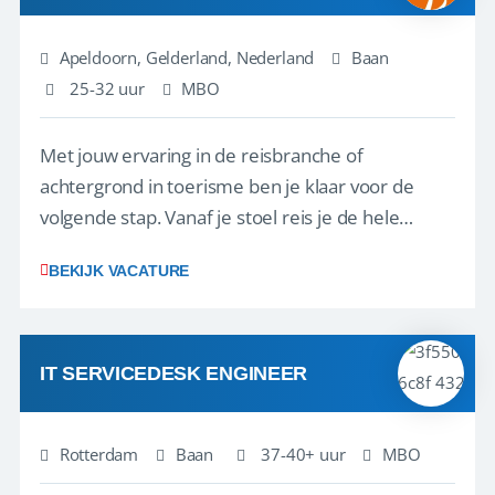
Apeldoorn, Gelderland, Nederland
Baan
25-32 uur
MBO
Met jouw ervaring in de reisbranche of
achtergrond in toerisme ben je klaar voor de
volgende stap. Vanaf je stoel reis je de hele
wereld over en speel je moeiteloos in op de
BEKIJK VACATURE
wensen van je team, je klant en wat er in de
reiswereld gebeurt. Met je enthousiasme weet je
klanten te overtuigen om die droomreis te
boeken! ...
IT SERVICEDESK ENGINEER
Rotterdam
Baan
37-40+ uur
MBO