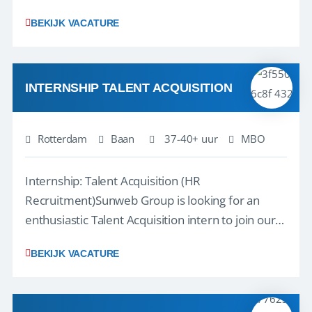
klantcontact te combineren met organisatorische
BEKIJK VACATURE
ondersteuning? Op ons Sunweb Group-kantoor in
Rotterdam zoeken we een daadkrachtige en
klantgerichte collega voor een unieke functie ...
INTERNSHIP TALENT ACQUISITION
Rotterdam
Baan
37-40+ uur
MBO
Internship: Talent Acquisition (HR
Recruitment)Sunweb Group is looking for an
enthusiastic Talent Acquisition intern to join our
People, Culture & Organization team. This is a
BEKIJK VACATURE
work-along internship, where you become part
of the team and gain hands-on experience; not a
thesis assignment. If you’re excited about H...