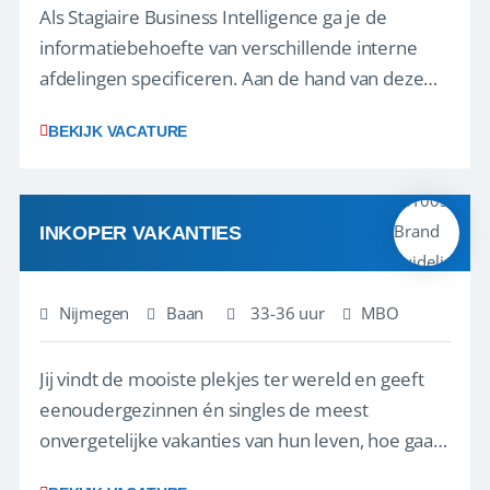
Als Stagiaire Business Intelligence ga je de
informatiebehoefte van verschillende interne
afdelingen specificeren. Aan de hand van deze
informatiebehoefte ga je BI-producten zoals
BEKIJK VACATURE
adviezen, rapportages en dashboards
ontwikkelen, aanpassen en leveren. Deze
producten ontwikkel je door middel van de data
uit ons datawa...
INKOPER VAKANTIES
Nijmegen
Baan
33-36 uur
MBO
Jij vindt de mooiste plekjes ter wereld en geeft
eenoudergezinnen én singles de meest
onvergetelijke vakanties van hun leven, hoe gaaf
is dat? Ben jij de commerciële professional die