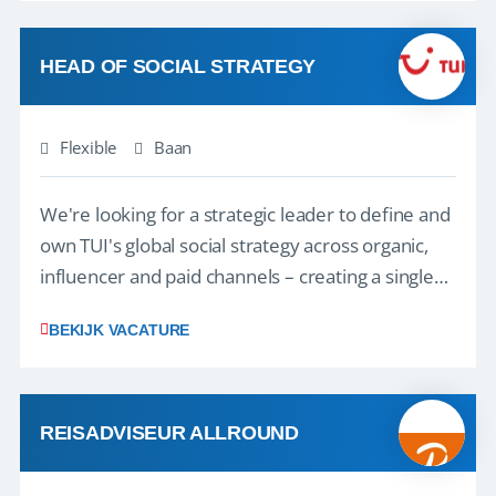
vakantie en is verkopen je tweede natuur? Al
deze onderdelen zijn nu samen gevoegd...
HEAD OF SOCIAL STRATEGY
Flexible
Baan
We're looking for a strategic leader to define and
own TUI's global social strategy across organic,
influencer and paid channels – creating a single
playbook that regional teams bring to life
BEKIJK VACATURE
locally. The role will be published until 18 August
2026. ABOUT OUR OFFER• Personal benefits:
Attractive remuneration, discre...
REISADVISEUR ALLROUND