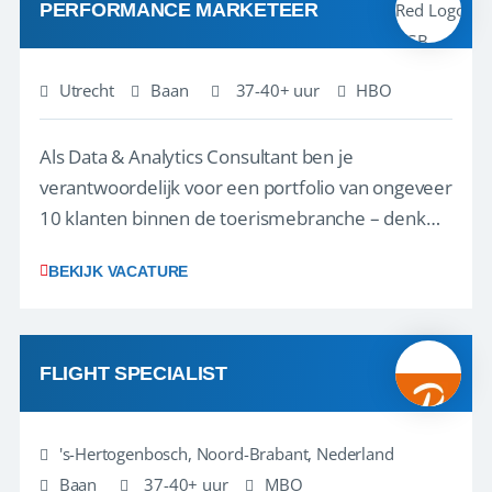
PERFORMANCE MARKETEER
Utrecht
Baan
37-40+ uur
HBO
Als Data & Analytics Consultant ben je
verantwoordelijk voor een portfolio van ongeveer
10 klanten binnen de toerismebranche – denk
aan touroperators, vakantieparken,
BEKIJK VACATURE
attractieparken en dierentuinen. Je bent het
eerste aanspreekpunt voor jouw klanten en
begeleidt hen bij het maken van de juiste
strategische keuzes o...
FLIGHT SPECIALIST
's-Hertogenbosch, Noord-Brabant, Nederland
Baan
37-40+ uur
MBO