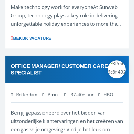
Make technology work for everyoneAt Sunweb
Group, technology plays a key role in delivering
unforgettable holiday experiences to more than
1.3 million customers every year. Behind the
BEKIJK VACATURE
scenes, our colleagues rely on secure, reliable,
and user-friendly IT solutions to do their best
work.As an IT Servicedesk Engineer, ...
OFFICE MANAGER/ CUSTOMER CARE
SPECIALIST
Rotterdam
Baan
37-40+ uur
HBO
Ben jij gepassioneerd over het bieden van
uitzonderlijke klantervaringen en het creëren van
een gastvrije omgeving? Vind je het leuk om