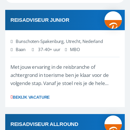
REISADVISEUR JUNIOR
Bunschoten-Spakenburg, Utrecht, Nederland
Baan
37-40+ uur
MBO
Met jouw ervaring in de reisbranche of
achtergrond in toerisme ben je klaar voor de
volgende stap. Vanaf je stoel reis je de hele
wereld over en speel je moeiteloos in op de
BEKIJK VACATURE
wensen van je team, je klant en wat er in de
reiswereld gebeurt. Met je enthousiasme weet je
klanten te overtuigen om die droomreis te
boeken! ...
REISADVISEUR ALLROUND