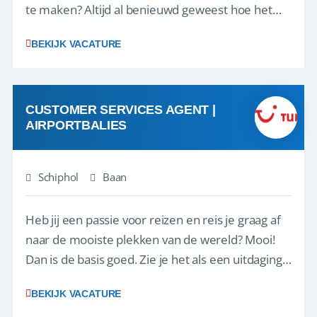
te maken? Altijd al benieuwd geweest hoe het
eraan toegaat achter de schermen bij een van de
BEKIJK VACATURE
grootste reisorganisaties? Dan is een stage bij TUI
Nederland echt iets voor jou! Wij zijn op zoek
naar een enthousiaste, leergie...
CUSTOMER SERVICES AGENT |
AIRPORTBALIES
Schiphol
Baan
Heb jij een passie voor reizen en reis je graag af
naar de mooiste plekken van de wereld? Mooi!
Dan is de basis goed. Zie je het als een uitdaging
om anderen te inspireren en ondersteunen met
BEKIJK VACATURE
het samenstellen en boeken van de perfecte