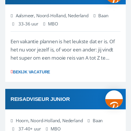
Aalsmeer, Noord-Holland, Nederland
Baan
33-36 uur
MBO
Een vakantie plannen is het leukste dat er is. Of
het nu voor jezelf is, of voor een ander: jij vindt
het super om een mooie reis van A tot Z te
regelen. Door jouw kennis en ervaring leren onze
BEKIJK VACATURE
vakantiegangers de meest prachtige plekjes op
aarde kennen! 🏝️Wat ga je doen?Klantgericht
werken: of het nu gaat om vragen ...
REISADVISEUR JUNIOR
Hoorn, Noord-Holland, Nederland
Baan
37-40+ uur
MBO