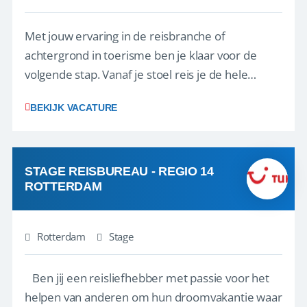
Met jouw ervaring in de reisbranche of
achtergrond in toerisme ben je klaar voor de
volgende stap. Vanaf je stoel reis je de hele
wereld over en speel je moeiteloos in op de
BEKIJK VACATURE
wensen van je team, je klant en wat er in de
reiswereld gebeurt. Met je enthousiasme weet je
klanten te overtuigen om die droomreis te
boeken! ...
STAGE REISBUREAU - REGIO 14
ROTTERDAM
Rotterdam
Stage
Ben jij een reisliefhebber met passie voor het
helpen van anderen om hun droomvakantie waar