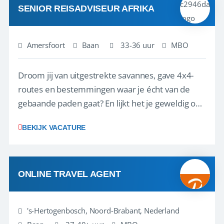
SENIOR REISADVISEUR AFRIKA
Amersfoort
Baan
33-36 uur
MBO
Droom jij van uitgestrekte savannes, gave 4x4-
routes en bestemmingen waar je écht van de
gebaande paden gaat? En lijkt het je geweldig om
klanten te helpen hun ultieme self-drive avontuur
BEKIJK VACATURE
samen te stellen? Dan zoeken wij jou.
Selfdrive4x4.com organiseert complete self-drive
4x4 reiservaringen voor reizigers die z...
ONLINE TRAVEL AGENT
's-Hertogenbosch, Noord-Brabant, Nederland