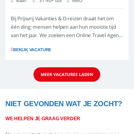
Baan
37-40+ uur
MBO
Bij Prijsvrij Vakanties & D-reizen draait het om
één ding: mensen helpen aan hun mooiste tijd
van het jaar. We zoeken een Online Travel Agent
die er net als wij zininin heeft. In klanten helpen.
BEKIJK VACATURE
In knallen als het druk is. In het vieren van
successen met een borrel, Bossche Bol óf een
potje padel.Check(-in), maa...
MEER VACATURES LADEN
NIET GEVONDEN WAT JE ZOCHT?
WE HELPEN JE GRAAG VERDER