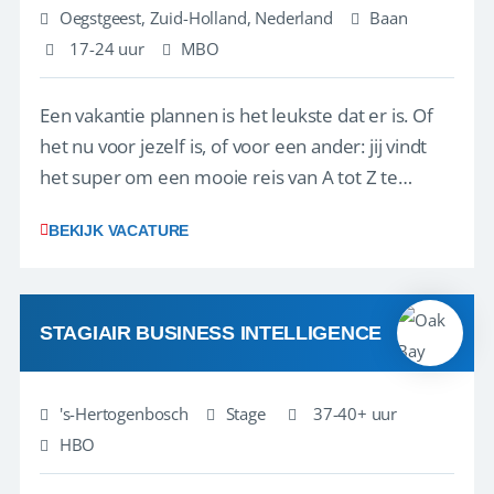
Oegstgeest, Zuid-Holland, Nederland
Baan
17-24 uur
MBO
Een vakantie plannen is het leukste dat er is. Of
het nu voor jezelf is, of voor een ander: jij vindt
het super om een mooie reis van A tot Z te
regelen. Door jouw kennis en ervaring leren onze
BEKIJK VACATURE
vakantiegangers de meest prachtige plekjes op
aarde kennen! 🏝️Wat ga je doen?Klantgericht
werken: of het nu gaat om vragen ...
STAGIAIR BUSINESS INTELLIGENCE
's-Hertogenbosch
Stage
37-40+ uur
HBO