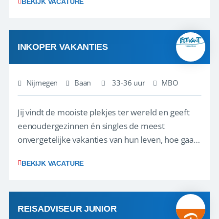
BEKIJK VACATURE
net zo goed thuis is in een onderhandeling als op
verkenning bij een nieuwe accommodatie ergens
in Europa? Dan is dit jouw kans. A...
INKOPER VAKANTIES
Nijmegen
Baan
33-36 uur
MBO
Jij vindt de mooiste plekjes ter wereld en geeft
eenoudergezinnen én singles de meest
onvergetelijke vakanties van hun leven, hoe gaaf
is dat? Ben jij de commerciële professional die
BEKIJK VACATURE
net zo goed thuis is in een onderhandeling als op
verkenning bij een nieuwe accommodatie ergens
in Europa? Dan is dit jouw kans. A...
REISADVISEUR JUNIOR