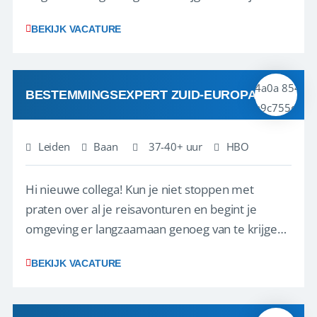
verhalen delen bij Riksja Travel! We zijn op zoek
BEKIJK VACATURE
naar enthousiaste reisfanaten met een passie
voor Azië, die onze klanten gaan helpen met het
samenstellen van hun droomreis.<br ...
BESTEMMINGSEXPERT ZUID-EUROPA
Leiden
Baan
37-40+ uur
HBO
Hi nieuwe collega! Kun je niet stoppen met
praten over al je reisavonturen en begint je
omgeving er langzaamaan genoeg van te krijgen?
Kom dan snel je verhalen delen bij Riksja Travel!
BEKIJK VACATURE
We zijn op zoek naar meerdere enthousiaste
reisfanaten die onze klanten gaan helpen met
het samenstellen van hun droomreis. Voor dez...