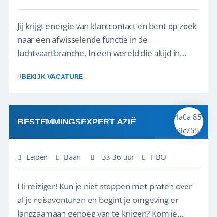
Jij krijgt energie van klantcontact en bent op zoek
naar een afwisselende functie in de
luchtvaartbranche. In een wereld die altijd in
beweging is, blijf jij rustig en weet je snel de juiste
BEKIJK VACATURE
actie te ondernemen, ook wanneer zich
onverwachte situaties of calamiteiten voordoen.
Geen dag is hetzelfde, en juist dat maak...
BESTEMMINGSEXPERT AZIË
Leiden
Baan
33-36 uur
HBO
Hi reiziger! Kun je niet stoppen met praten over
al je reisavonturen en begint je omgeving er
langzaamaan genoeg van te krijgen? Kom je