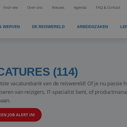
Voor wie
Over ons
Nieuws
Agenda
FAQ & Contact
 & WERVEN
DE REISWERELD
ARBEIDSZAKEN
LE
CATURES (114)
tste vacaturebank van de reiswereld! Of je nu passie h
iseren van reizigers, IT-specialist bent, of productman
aan.
EEN JOB ALERT IN!