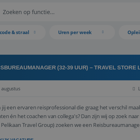
code & straal
Uren per week
Ople
ISBUREAUMANAGER (32-39 UUR) – TRAVEL STORE
 augustus
 jij een ervaren reisprofessional die graag het verschil maa
en én het coachen van collega's? Dan zijn wij op zoek naar jou. Bij Travel Store Leerdam (on
 Pelikaan Travel Group) zoeken we een Reisbureaumanage
der...