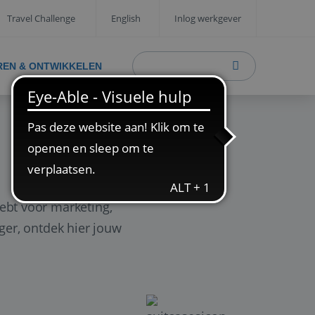
Travel Challenge
English
Inlog werkgever
REN & ONTWIKKELEN
ebt voor marketing,
ager, ontdek hier jouw