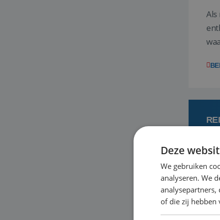
Als
ent
waa
wat
BE
RE
Deze websit
7
We gebruiken coo
analyseren. We de
Een
analysepartners,
om 
of die zij hebbe
mee