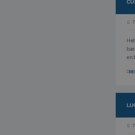
CU
7
Heb
bas
en 
gev
BE
LU
7