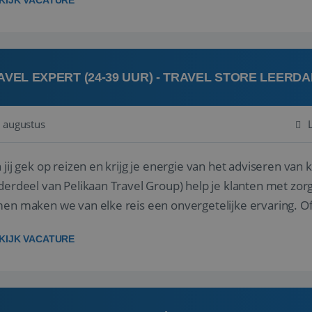
KIJK VACATURE
AVEL EXPERT (24-39 UUR) - TRAVEL STORE LEERD
 augustus
ij gek op reizen en krijg je energie van het adviseren van klanten? Bij Travel St
derdeel van Pelikaan Travel Group) help je klanten met zorg
 maken we van elke reis een onvergetelijke ervaring. Of je nu al jaren ervaring hebt in de
branche of j...
KIJK VACATURE