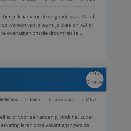
e ben je klaar voor de volgende stap. Vanaf
en betrokkenheid op
tefunctionaliteit te
n voert informatie
p de wensen van je team, je klant en wat er
ikt en over
eft gezien voordat
n te overtuigen om die droomreis te
alytics - wat een
analyseservice van
ers te
r toe te wijzen als
be-video's die in
n site en wordt
e websitebezoeker
 te berekenen voor
face gebruikt.
we gebruiken om het
nalytics software.
e meten.
e gebruiker op te
 tot één
osoft als een
 door ingesloten
e sessiestatus te
 dat het
soft-domeinen,
Nederland
Baan
33-36 uur
MBO
orgt voor de goede
lf is, of voor een ander: jij vindt het super
het delen van de
n ervaring leren onze vakantiegangers de