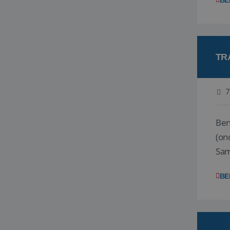
BE
TR
7
Ben j
(on
Samen
reis
BE