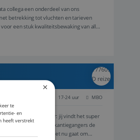
ata collega een onderdeel van ons
et betrekking tot vluchten en tarieven
 voor een stuk kwaliteitsbewaking van alles
×
 Nederland
Baan
17-24 uur
MBO
keer te
tentie- en
lf is, of voor een ander: jij vindt het super
 heeft verstrekt
n ervaring leren onze vakantiegangers de
lantgericht werken: of het nu gaat om