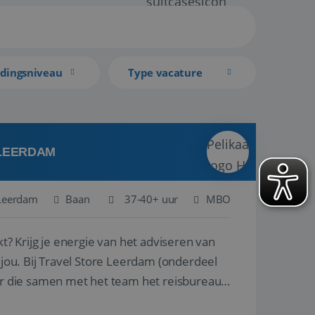
idingsniveau
Type vacature
 LEERDAM
Leerdam
Baan
37-40+ uur
MBO
kt? Krijg je energie van het adviseren van
derdeel
r die samen met het team het reisbureau