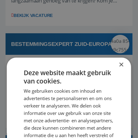
langzaamaan genoeg van te krijgen? Kom je
verhalen delen bij Riksja Travel! We zijn op zoek
BEKIJK VACATURE
naar enthousiaste reisfanaten met een passie
voor Azië, die onze klanten gaan helpen met het
samenstellen van hun droomreis.<br ...
BESTEMMINGSEXPERT ZUID-EUROPA
×
Leiden
Baan
37-40+ uur
HBO
Deze website maakt gebruik
van cookies.
Hi nieuwe collega! Kun je niet stoppen met
We gebruiken cookies om inhoud en
praten over al je reisavonturen en begint je
advertenties te personaliseren en om ons
omgeving er langzaamaan genoeg van te krijgen?
verkeer te analyseren. We delen ook
Kom dan snel je verhalen delen bij Riksja Travel!
informatie over uw gebruik van onze site
BEKIJK VACATURE
We zijn op zoek naar meerdere enthousiaste
met onze advertentie- en analysepartners,
reisfanaten die onze klanten gaan helpen met
die deze kunnen combineren met andere
informatie die u aan hen heeft verstrekt of
het samenstellen van hun droomreis. Voor dez...