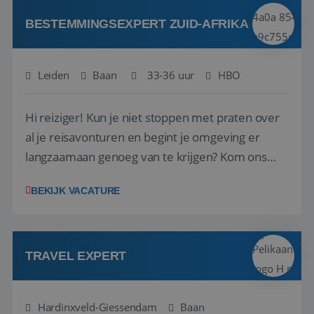
hoeven te genieten. Hierin verras je de klant en
g...
BESTEMMINGSEXPERT ZUID-AFRIKA
__cf_bm
29 minuten
Cloudflare Inc.
58 seconden
.linkedin.com
Leiden
Baan
33-36 uur
HBO
Hi reiziger! Kun je niet stoppen met praten over
al je reisavonturen en begint je omgeving er
CookieScriptConsent
4 weken 2
CookieScript
langzaamaan genoeg van te krijgen? Kom ons
dagen
www.reiswerk.nl
dan versterken als Bestemmingsexpert Zuid-
BEKIJK VACATURE
Afrika! We zijn op zoek naar een enthousiaste en
commerciële reisfanaat die onze klanten gaat
helpen met het samenstellen van hun
droomrei...
TRAVEL EXPERT
VISITOR_PRIVACY_METADATA
5 maanden 4
YouTube
weken
.youtube.com
Hardinxveld-Giessendam
Baan