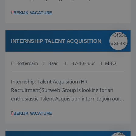
klantcontact te combineren met organisatorische
BEKIJK VACATURE
ondersteuning? Op ons Sunweb Group-kantoor in
Rotterdam zoeken we een daadkrachtige en
klantgerichte collega voor een unieke functie ...
INTERNSHIP TALENT ACQUISITION
Rotterdam
Baan
37-40+ uur
MBO
Internship: Talent Acquisition (HR
Recruitment)Sunweb Group is looking for an
enthusiastic Talent Acquisition intern to join our
People, Culture & Organization team. This is a
BEKIJK VACATURE
work-along internship, where you become part
of the team and gain hands-on experience; not a
thesis assignment. If you’re excited about H...