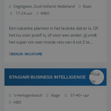
Oegstgeest, Zuid-Holland, Nederland
Baan
17-24 uur
MBO
Een vakantie plannen is het leukste dat er is. Of
het nu voor jezelf is, of voor een ander: jij vindt
het super om een mooie reis van A tot Z te
regelen. Door jouw kennis en ervaring leren onze
BEKIJK VACATURE
vakantiegangers de meest prachtige plekjes op
aarde kennen! 🏝️Wat ga je doen?Klantgericht
werken: of het nu gaat om vragen ...
STAGIAIR BUSINESS INTELLIGENCE
's-Hertogenbosch
Stage
37-40+ uur
HBO