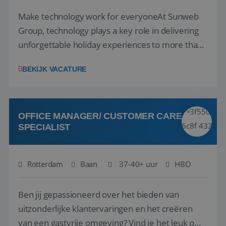
Make technology work for everyoneAt Sunweb
Group, technology plays a key role in delivering
unforgettable holiday experiences to more than
1.3 million customers every year. Behind the
BEKIJK VACATURE
scenes, our colleagues rely on secure, reliable,
and user-friendly IT solutions to do their best
work.As an IT Servicedesk Engineer, ...
OFFICE MANAGER/ CUSTOMER CARE
SPECIALIST
Rotterdam
Baan
37-40+ uur
HBO
Ben jij gepassioneerd over het bieden van
uitzonderlijke klantervaringen en het creëren
van een gastvrije omgeving? Vind je het leuk om