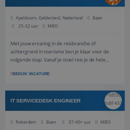
Apeldoorn, Gelderland, Nederland
Baan
25-32 uur
MBO
Met jouw ervaring in de reisbranche of
achtergrond in toerisme ben je klaar voor de
volgende stap. Vanaf je stoel reis je de hele
wereld over en speel je moeiteloos in op de
BEKIJK VACATURE
wensen van je team, je klant en wat er in de
reiswereld gebeurt. Met je enthousiasme weet je
klanten te overtuigen om die droomreis te
boeken! ...
IT SERVICEDESK ENGINEER
Rotterdam
Baan
37-40+ uur
MBO