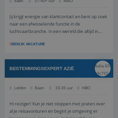
Baan
37-40+ uur
MBO
Jij krijgt energie van klantcontact en bent op zoek
naar een afwisselende functie in de
luchtvaartbranche. In een wereld die altijd in
beweging is, blijf jij rustig en weet je snel de juiste
BEKIJK VACATURE
actie te ondernemen, ook wanneer zich
onverwachte situaties of calamiteiten voordoen.
Geen dag is hetzelfde, en juist dat maak...
BESTEMMINGSEXPERT AZIË
Leiden
Baan
33-36 uur
HBO
Hi reiziger! Kun je niet stoppen met praten over
al je reisavonturen en begint je omgeving er