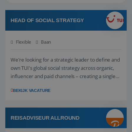
HEAD OF SOCIAL STRATEGY
Flexible
Baan
We're looking for a strategic leader to define and
own TUI's global social strategy across organic,
influencer and paid channels – creating a single
playbook that regional teams bring to life
BEKIJK VACATURE
locally. The role will be published until 18 August
2026. ABOUT OUR OFFER• Personal benefits:
Attractive remuneration, discre...
REISADVISEUR ALLROUND