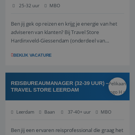
25-32 uur
MBO
Ben jij gek op reizen en krijg je energie van het
adviseren van klanten? Bij Travel Store
Hardinxveld-Giessendam (onderdeel van
Pelikaan Travel Group) help je klanten met zorg
BEKIJK VACATURE
en aandacht hun ideale reis te vinden. Samen
maken we van elke reis een onvergetelijke
ervaring. Of je nu al jaren ervaring hebt in de r...
REISBUREAUMANAGER (32-39 UUR) –
TRAVEL STORE LEERDAM
Aanbieder
/
Leerdam
Naam
Baan
37-40+ uur
Vervaldatum
MBO
Omschrijving
Aanbieder
Domein
Naam
Vervaldatum
Omschrijving
/
Domein
__Secure-
.youtube.com
5 maanden 4
ROLLOUT_TOKEN
weken
_clck
.reiswerk.nl
1 jaar
Deze cookie wor
Aanbieder
/
Ben jij een ervaren reisprofessional die graag het
Naam
Vervaldatum
Omschrij
gebruikt om
Domein