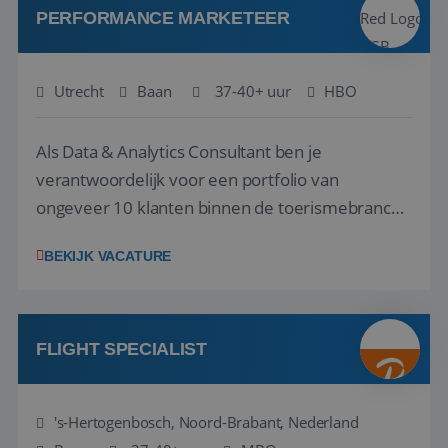
PERFORMANCE MARKETEER
Utrecht
Baan
37-40+ uur
HBO
Als Data & Analytics Consultant ben je
verantwoordelijk voor een portfolio van
ongeveer 10 klanten binnen de toerismebranche
– denk aan touroperators, vakantieparken,
BEKIJK VACATURE
attractieparken en dierentuinen. Je bent het
eerste aanspreekpunt voor jouw klanten en
begeleidt hen bij het maken van de juiste
strategische keuzes o...
FLIGHT SPECIALIST
's-Hertogenbosch, Noord-Brabant, Nederland