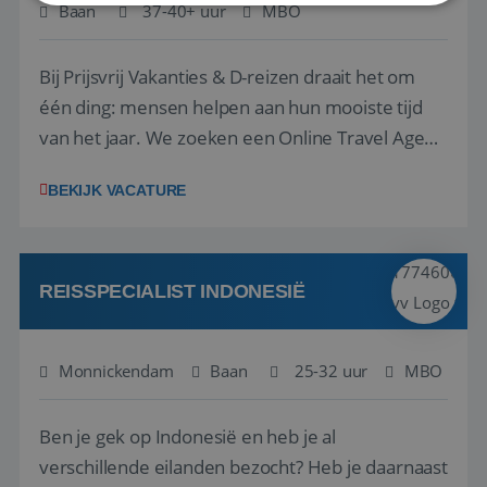
Baan
37-40+ uur
MBO
Strikt noodzakelijk
Prestatie
Targeting
Bij Prijsvrij Vakanties & D-reizen draait het om
Functioneel
Niet-geclassificeerd
één ding: mensen helpen aan hun mooiste tijd
Strikt noodzakelijke cookies maken de
van het jaar. We zoeken een Online Travel Agent
kernfunctionaliteiten van de website mogelijk, zoals
gebruikersaanmelding en accountbeheer. De
die er net als wij zininin heeft. In klanten helpen.
website kan niet goed worden gebruikt zonder de
BEKIJK VACATURE
strikt noodzakelijke cookies.
In knallen als het druk is. In het vieren van
Aanbieder
/
successen met een borrel, Bossche Bol óf een
Naam
Vervaldatum
Domein
potje padel.Check(-in), maa...
PHPSESSID
Sessie
PHP.net
www.reiswerk.nl
REISSPECIALIST INDONESIË
Monnickendam
Baan
25-32 uur
MBO
Ben je gek op Indonesië en heb je al
verschillende eilanden bezocht? Heb je daarnaast