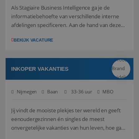
Als Stagiaire Business Intelligence ga je de
informatiebehoefte van verschillende interne
afdelingen specificeren. Aan de hand van deze
informatiebehoefte ga je BI-producten zoals
BEKIJK VACATURE
adviezen, rapportages en dashboards
ontwikkelen, aanpassen en leveren. Deze
producten ontwikkel je door middel van de data
uit ons datawa...
INKOPER VAKANTIES
Nijmegen
Baan
33-36 uur
MBO
Jij vindt de mooiste plekjes ter wereld en geeft
eenoudergezinnen én singles de meest
onvergetelijke vakanties van hun leven, hoe gaaf
is dat? Ben jij de commerciële professional die