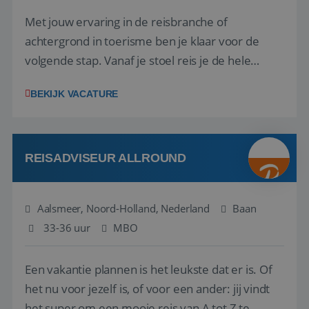
Met jouw ervaring in de reisbranche of
achtergrond in toerisme ben je klaar voor de
volgende stap. Vanaf je stoel reis je de hele
wereld over en speel je moeiteloos in op de
BEKIJK VACATURE
wensen van je team, je klant en wat er in de
reiswereld gebeurt. Met je enthousiasme weet je
klanten te overtuigen om die droomreis te
boeken! ...
REISADVISEUR ALLROUND
Aalsmeer, Noord-Holland, Nederland
Baan
33-36 uur
MBO
Een vakantie plannen is het leukste dat er is. Of
het nu voor jezelf is, of voor een ander: jij vindt
het super om een mooie reis van A tot Z te