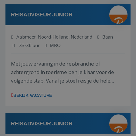
werken: of het nu gaat om vragen ...
REISADVISEUR JUNIOR
Aalsmeer, Noord-Holland, Nederland
Baan
33-36 uur
MBO
Met jouw ervaring in de reisbranche of
achtergrond in toerisme ben je klaar voor de
volgende stap. Vanaf je stoel reis je de hele
wereld over en speel je moeiteloos in op de
BEKIJK VACATURE
wensen van je team, je klant en wat er in de
reiswereld gebeurt. Met je enthousiasme weet je
klanten te overtuigen om die droomreis te
boeken! ...
REISADVISEUR JUNIOR