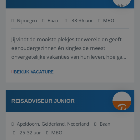
Nijmegen
Baan
33-36 uur
MBO
Jij vindt de mooiste plekjes ter wereld en geeft
eenoudergezinnen én singles de meest
Google Privacy Policy
onvergetelijke vakanties van hun leven, hoe gaaf
is dat? Ben jij de commerciële professional die
BEKIJK VACATURE
net zo goed thuis is in een onderhandeling als op
verkenning bij een nieuwe accommodatie ergens
in Europa? Dan is dit jouw kans. A...
li_gc
5 maanden 4
LinkedIn
weken
Corporation
REISADVISEUR JUNIOR
.linkedin.com
Apeldoorn, Gelderland, Nederland
Baan
25-32 uur
_GRECAPTCHA
MBO
5 maanden 4
Google LLC
weken
www.google.com