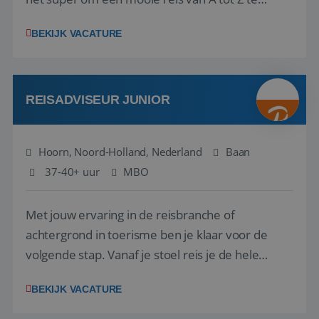
regelen. Door jouw kennis en ervaring leren onze
BEKIJK VACATURE
vakantiegangers de meest prachtige plekjes op
aarde kennen! 🏝️Wat ga je doen?Klantgericht
werken: of het nu gaat om vragen ...
REISADVISEUR JUNIOR
Hoorn, Noord-Holland, Nederland
Baan
37-40+ uur
MBO
Met jouw ervaring in de reisbranche of
achtergrond in toerisme ben je klaar voor de
volgende stap. Vanaf je stoel reis je de hele
wereld over en speel je moeiteloos in op de
BEKIJK VACATURE
wensen van je team, je klant en wat er in de
reiswereld gebeurt. Met je enthousiasme weet je