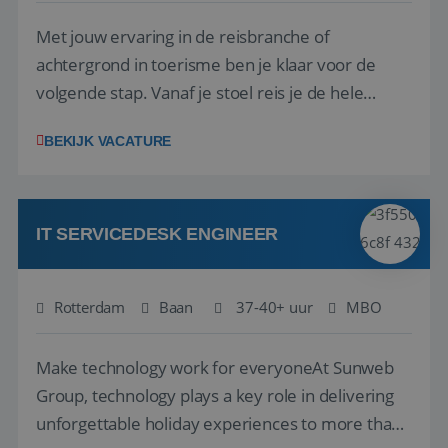
Met jouw ervaring in de reisbranche of
achtergrond in toerisme ben je klaar voor de
volgende stap. Vanaf je stoel reis je de hele
wereld over en speel je moeiteloos in op de
__cf_bm
29 minuten
Cloudflare Inc.
BEKIJK VACATURE
58 seconden
.linkedin.com
wensen van je team, je klant en wat er in de
reiswereld gebeurt. Met je enthousiasme weet je
klanten te overtuigen om die droomreis te
boeken! ...
IT SERVICEDESK ENGINEER
CookieScriptConsent
4 weken 2
CookieScript
Rotterdam
Baan
37-40+ uur
MBO
dagen
www.reiswerk.nl
Make technology work for everyoneAt Sunweb
Group, technology plays a key role in delivering
unforgettable holiday experiences to more than