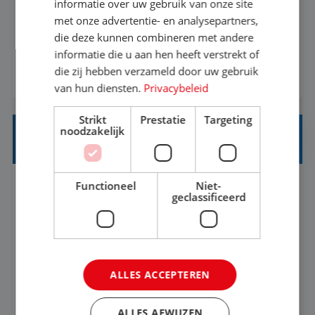
Een vakantie plannen is het leukste dat er is. Of
informatie over uw gebruik van onze site
het nu voor jezelf is, of voor een ander: jij vindt
met onze advertentie- en analysepartners,
die deze kunnen combineren met andere
het super om een mooie reis van A tot Z te
informatie die u aan hen heeft verstrekt of
regelen. Door jouw kennis en ervaring leren onze
die zij hebben verzameld door uw gebruik
BEKIJK VACATURE
vakantiegangers de meest prachtige plekjes op
van hun diensten.
Privacybeleid
aarde kennen! 🏝️Wat ga je doen?Klantgericht
werken: of het nu gaat om vragen ...
Strikt
Prestatie
Targeting
noodzakelijk
STAGIAIR BUSINESS INTELLIGENCE
Functioneel
Niet-
's-Hertogenbosch
Stage
37-40+ uur
geclassificeerd
HBO
Als Stagiaire Business Intelligence ga je de
informatiebehoefte van verschillende interne
ALLES ACCEPTEREN
afdelingen specificeren. Aan de hand van deze
informatiebehoefte ga je BI-producten zoals
ALLES AFWIJZEN