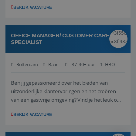
1.3 million customers every year. Behind the
BEKIJK VACATURE
scenes, our colleagues rely on secure, reliable,
VISITOR_PRIVACY_METADATA
5 maanden 4
YouTube
and user-friendly IT solutions to do their best
weken
.youtube.com
work.As an IT Servicedesk Engineer, ...
OFFICE MANAGER/ CUSTOMER CARE
SPECIALIST
Rotterdam
Baan
37-40+ uur
HBO
Ben jij gepassioneerd over het bieden van
uitzonderlijke klantervaringen en het creëren
van een gastvrije omgeving? Vind je het leuk om
klantcontact te combineren met organisatorische
BEKIJK VACATURE
ondersteuning? Op ons Sunweb Group-kantoor in
Rotterdam zoeken we een daadkrachtige en
klantgerichte collega voor een unieke functie ...
Aanbieder
/