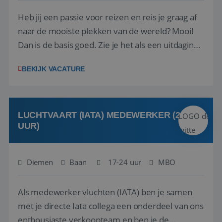
Heb jij een passie voor reizen en reis je graag af
naar de mooiste plekken van de wereld? Mooi!
Dan is de basis goed. Zie je het als een uitdaging
om anderen te inspireren en ondersteunen met
BEKIJK VACATURE
het samenstellen en boeken van de perfecte
vakantie en is verkopen je tweede natuur? Al
deze onderdelen zijn nu samen gevoegd...
LUCHTVAART (IATA) MEDEWERKER (24-32
UUR)
Diemen
Baan
17-24 uur
MBO
Als medewerker vluchten (IATA) ben je samen
met je directe Iata collega een onderdeel van ons
enthousiaste verkoopteam en ben je de