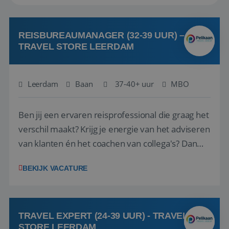
REISBUREAUMANAGER (32-39 UUR) –
TRAVEL STORE LEERDAM
Leerdam
Baan
37-40+ uur
MBO
Ben jij een ervaren reisprofessional die graag het
verschil maakt? Krijg je energie van het adviseren
van klanten én het coachen van collega's? Dan
zijn wij op zoek naar jou. Bij Travel Store Leerdam
BEKIJK VACATURE
(onderdeel van Pelikaan Travel Group) zoeken
we een Reisbureaumanager die samen met het
team het reisbureau verder...
TRAVEL EXPERT (24-39 UUR) - TRAVEL
STORE LEERDAM