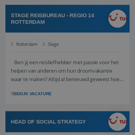
klanten te overtuigen om die droomreis te
boeken! ...
STAGE REISBUREAU - REGIO 14
ROTTERDAM
Rotterdam
Stage
Ben jij een reisliefhebber met passie voor het
helpen van anderen om hun droomvakantie
waar te maken? Altijd al benieuwd geweest hoe
het eraan toegaat achter de schermen bij een
BEKIJK VACATURE
van de grootste reisorganisaties? Dan is een
stage bij TUI Nederland echt iets voor jou! Wij zijn
op zoek naar een enthousiaste, leergie...
HEAD OF SOCIAL STRATEGY