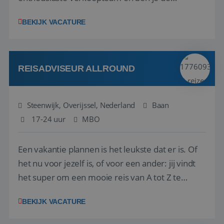
vraagbaak voor alles met betrekking tot vluchten
BEKIJK VACATURE
en tarieven waar je collega’s niet uitkomen.
Voorts ben je verantwoordelijk voor een stuk
kwaliteitsbewaking van alles wat met IATA te m...
REISADVISEUR ALLROUND
Steenwijk, Overijssel, Nederland
Baan
17-24 uur
MBO
Een vakantie plannen is het leukste dat er is. Of
het nu voor jezelf is, of voor een ander: jij vindt
het super om een mooie reis van A tot Z te
regelen. Door jouw kennis en ervaring leren onze
BEKIJK VACATURE
vakantiegangers de meest prachtige plekjes op
aarde kennen! 🏝️Wat ga je doen?Klantgericht