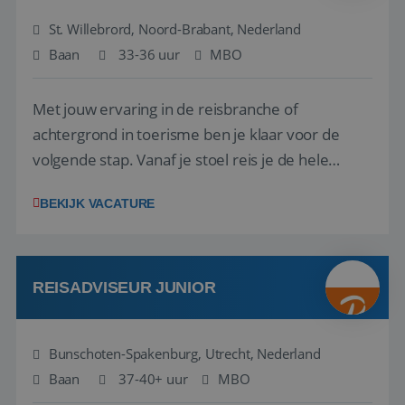
St. Willebrord, Noord-Brabant, Nederland
Baan
33-36 uur
MBO
Met jouw ervaring in de reisbranche of
achtergrond in toerisme ben je klaar voor de
volgende stap. Vanaf je stoel reis je de hele
wereld over en speel je moeiteloos in op de
BEKIJK VACATURE
wensen van je team, je klant en wat er in de
reiswereld gebeurt. Met je enthousiasme weet je
klanten te overtuigen om die droomreis te
boeken! ...
REISADVISEUR JUNIOR
Bunschoten-Spakenburg, Utrecht, Nederland
Baan
37-40+ uur
MBO