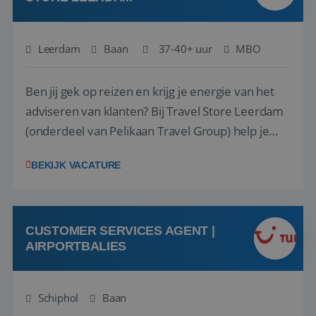
Leerdam
Baan
37-40+ uur
MBO
Ben jij gek op reizen en krijg je energie van het
adviseren van klanten? Bij Travel Store Leerdam
(onderdeel van Pelikaan Travel Group) help je
klanten met zorg en aandacht hun ideale reis te
BEKIJK VACATURE
vinden. Samen maken we van elke reis een
onvergetelijke ervaring. Of je nu al jaren ervaring
hebt in de reisbranche of j...
CUSTOMER SERVICES AGENT |
AIRPORTBALIES
Schiphol
Baan