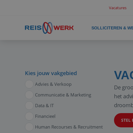
Vacatures
SOLLICITEREN & W
VA
Kies jouw vakgebied
Advies & Verkoop
De groo
Communicatie & Marketing
het adv
droomb
Data & IT
Financieel
STEL 
Human Recourses & Recruitment