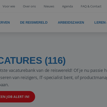
Voor wie
Over ons
Nieuws
Agenda
FAQ & Contact
ERVEN
DE REISWERELD
ARBEIDSZAKEN
LEREN
CATURES (116)
tste vacaturebank van de reiswereld! Of je nu passie h
iseren van reizigers, IT-specialist bent, of productman
aan.
EEN JOB ALERT IN!