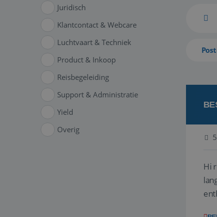
Juridisch
Klantcontact & Webcare
Luchtvaart & Techniek
Post
Product & Inkoop
Reisbegeleiding
Support & Administratie
BE
Yield
Overig
5
Hi 
lan
ent
van