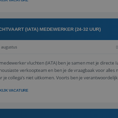
KIJK VACATURE
CHTVAART (IATA) MEDEWERKER (24-32 UUR)
 augustus
 medewerker vluchten (IATA) ben je samen met je directe I
housiaste verkoopteam en ben je de vraagbaak voor alles m
r je collega’s niet uitkomen. Voorts ben je verantwoordelijk
 met IATA te m...
KIJK VACATURE