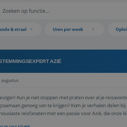
code & straal
Uren per week
Ople
STEMMINGSEXPERT AZIË
 augustus
reiziger! Kun je niet stoppen met praten over al je reisavon
gzaamaan genoeg van te krijgen? Kom je verhalen delen bij R
housiaste reisfanaten met een passie voor Azië, die onze 
 hun droomreis.<br ...