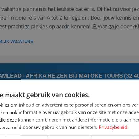
 vakantie plannen is het leukste dat er is. Of het nu voor jeze
een mooie reis van A tot Z te regelen. Door jouw kennis e
st prachtige plekjes op aarde kennen! 🏝️Wat ga je doen?K
gen ...
KIJK VACATURE
AMLEAD - AFRIKA REIZEN BIJ MATOKE TOURS (32-4
e maakt gebruik van cookies.
 augustus
's-Hert
kies om inhoud en advertenties te personaliseren en om ons ver
len ook informatie over uw gebruik van onze site met onze adver
 jij een commerciële, gedreven leidinggevende met een pass
 die deze kunnen combineren met andere informatie die u aan hen
rgie van het coachen en motiveren van een team om samen
n verzameld door uw gebruik van hun diensten.
Privacybeleid
elijkse doel om het beste uit jezelf én je collega’s te halen