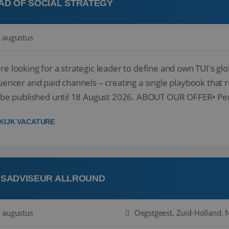
AD OF SOCIAL STRATEGY
 augustus
re looking for a strategic leader to define and own TUI's glob
luencer and paid channels – creating a single playbook that re
l be published until 18 August 2026. ABOUT OUR OFFER• Per
re...
KIJK VACATURE
ISADVISEUR ALLROUND
 augustus
Oegstgeest, Zuid-Holland, 