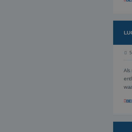
BE
LU
5
Als
ent
waa
wat
BE