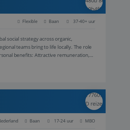
Flexible
Baan
37-40+ uur
al social strategy across organic,
gional teams bring to life locally. The role
sonal benefits: Attractive remuneration,
Nederland
Baan
17-24 uur
MBO