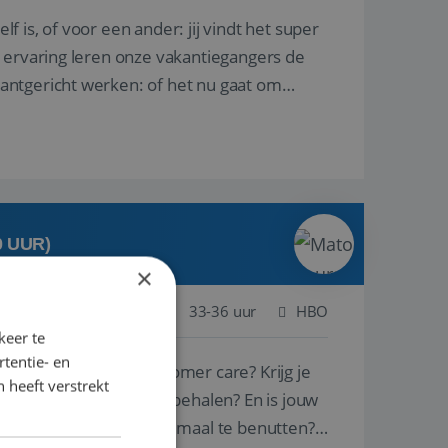
lf is, of voor een ander: jij vindt het super
n ervaring leren onze vakantiegangers de
lantgericht werken: of het nu gaat om
0 UUR)
×
ogenbosch
Baan
33-36 uur
HBO
keer te
tentie- en
ie voor sales en customer care? Krijg je
 heeft verstrekt
 mooie successen te behalen? En is jouw
 door ieders talenten optimaal te benutten?