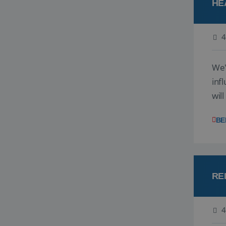
HE
4
We'
inf
wil
disc
BE
RE
4