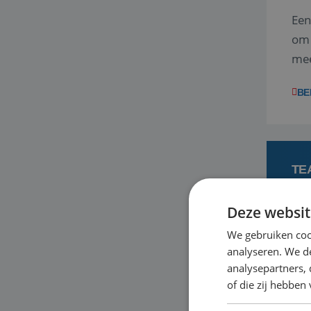
Een
om 
mee
vra
BE
TE
Deze websit
3
We gebruiken coo
analyseren. We de
Ben
analysepartners,
ene
of die zij hebbe
dag