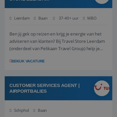
Leerdam
Baan
37-40+ uur
MBO
Ben jij gek op reizen en krijg je energie van het
adviseren van klanten? Bij Travel Store Leerdam
(onderdeel van Pelikaan Travel Group) help je
klanten met zorg en aandacht hun ideale reis te
BEKIJK VACATURE
vinden. Samen maken we van elke reis een
onvergetelijke ervaring. Of je nu al jaren ervaring
hebt in de reisbranche of j...
CUSTOMER SERVICES AGENT |
AIRPORTBALIES
Schiphol
Baan