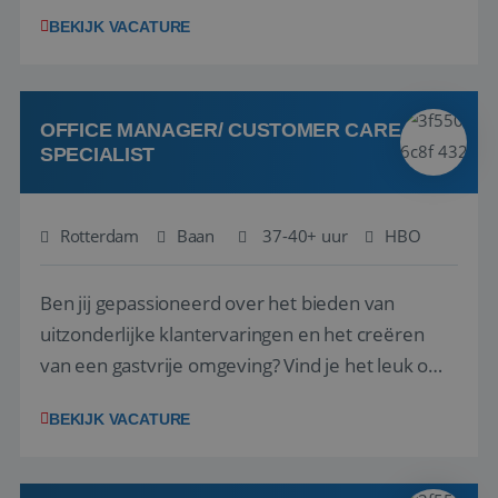
1.3 million customers every year. Behind the
BEKIJK VACATURE
scenes, our colleagues rely on secure, reliable,
VISITOR_PRIVACY_METADATA
5 maanden 4
YouTube
and user-friendly IT solutions to do their best
weken
.youtube.com
work.As an IT Servicedesk Engineer, ...
OFFICE MANAGER/ CUSTOMER CARE
SPECIALIST
Rotterdam
Baan
37-40+ uur
HBO
Ben jij gepassioneerd over het bieden van
uitzonderlijke klantervaringen en het creëren
van een gastvrije omgeving? Vind je het leuk om
klantcontact te combineren met organisatorische
BEKIJK VACATURE
ondersteuning? Op ons Sunweb Group-kantoor in
Rotterdam zoeken we een daadkrachtige en
klantgerichte collega voor een unieke functie ...
Aanbieder
/