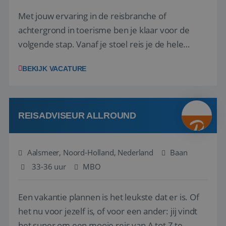
Met jouw ervaring in de reisbranche of
achtergrond in toerisme ben je klaar voor de
volgende stap. Vanaf je stoel reis je de hele
wereld over en speel je moeiteloos in op de
BEKIJK VACATURE
wensen van je team, je klant en wat er in de
reiswereld gebeurt. Met je enthousiasme weet je
klanten te overtuigen om die droomreis te
boeken! ...
REISADVISEUR ALLROUND
Aalsmeer, Noord-Holland, Nederland
Baan
33-36 uur
MBO
Een vakantie plannen is het leukste dat er is. Of
het nu voor jezelf is, of voor een ander: jij vindt
het super om een mooie reis van A tot Z te