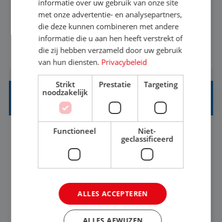
Een vakantie plannen is het leukste dat er is. Of
informatie over uw gebruik van onze site
het nu voor jezelf is, of voor een ander: jij vindt
met onze advertentie- en analysepartners,
die deze kunnen combineren met andere
het super om een mooie reis van A tot Z te
informatie die u aan hen heeft verstrekt of
regelen. Door jouw kennis en ervaring leren onze
die zij hebben verzameld door uw gebruik
BEKIJK VACATURE
vakantiegangers de meest prachtige plekjes op
van hun diensten.
Privacybeleid
aarde kennen! 🏝️Wat ga je doen?Klantgericht
werken: of het nu gaat om vragen ...
Strikt
Prestatie
Targeting
noodzakelijk
STAGIAIR BUSINESS INTELLIGENCE
Functioneel
Niet-
's-Hertogenbosch
Stage
37-40+ uur
geclassificeerd
HBO
Als Stagiaire Business Intelligence ga je de
informatiebehoefte van verschillende interne
ALLES ACCEPTEREN
afdelingen specificeren. Aan de hand van deze
informatiebehoefte ga je BI-producten zoals
ALLES AFWIJZEN