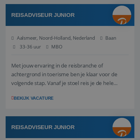
werken: of het nu gaat om vragen ...
REISADVISEUR JUNIOR
Aalsmeer, Noord-Holland, Nederland
Baan
33-36 uur
MBO
Met jouw ervaring in de reisbranche of
achtergrond in toerisme ben je klaar voor de
volgende stap. Vanaf je stoel reis je de hele
wereld over en speel je moeiteloos in op de
BEKIJK VACATURE
wensen van je team, je klant en wat er in de
reiswereld gebeurt. Met je enthousiasme weet je
klanten te overtuigen om die droomreis te
boeken! ...
REISADVISEUR JUNIOR