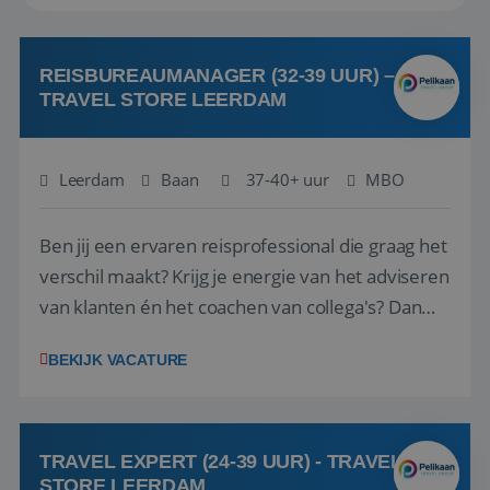
REISBUREAUMANAGER (32-39 UUR) –
TRAVEL STORE LEERDAM
Leerdam
Baan
37-40+ uur
MBO
Ben jij een ervaren reisprofessional die graag het
verschil maakt? Krijg je energie van het adviseren
van klanten én het coachen van collega's? Dan
zijn wij op zoek naar jou. Bij Travel Store Leerdam
BEKIJK VACATURE
(onderdeel van Pelikaan Travel Group) zoeken
we een Reisbureaumanager die samen met het
team het reisbureau verder...
TRAVEL EXPERT (24-39 UUR) - TRAVEL
STORE LEERDAM