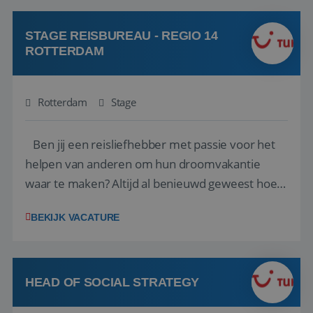
klanten te overtuigen om die droomreis te
boeken! ...
STAGE REISBUREAU - REGIO 14
ROTTERDAM
Rotterdam
Stage
Ben jij een reisliefhebber met passie voor het
helpen van anderen om hun droomvakantie
waar te maken? Altijd al benieuwd geweest hoe
het eraan toegaat achter de schermen bij een
BEKIJK VACATURE
van de grootste reisorganisaties? Dan is een
stage bij TUI Nederland echt iets voor jou! Wij zijn
op zoek naar een enthousiaste, leergie...
HEAD OF SOCIAL STRATEGY