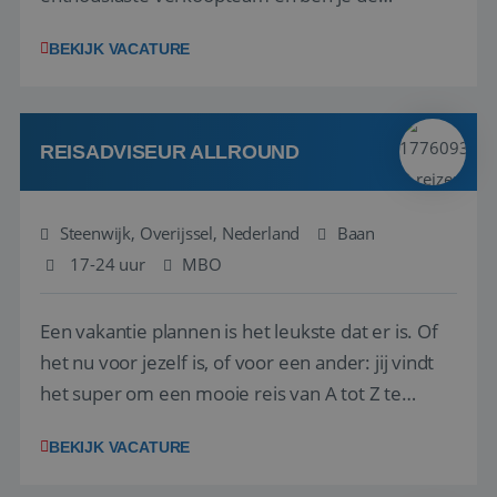
vraagbaak voor alles met betrekking tot vluchten
BEKIJK VACATURE
en tarieven waar je collega’s niet uitkomen.
Voorts ben je verantwoordelijk voor een stuk
kwaliteitsbewaking van alles wat met IATA te m...
REISADVISEUR ALLROUND
Steenwijk, Overijssel, Nederland
Baan
17-24 uur
MBO
Een vakantie plannen is het leukste dat er is. Of
het nu voor jezelf is, of voor een ander: jij vindt
het super om een mooie reis van A tot Z te
regelen. Door jouw kennis en ervaring leren onze
BEKIJK VACATURE
vakantiegangers de meest prachtige plekjes op
aarde kennen! 🏝️Wat ga je doen?Klantgericht