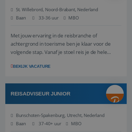
St. Willebrord, Noord-Brabant, Nederland
Baan
33-36 uur
MBO
Met jouw ervaring in de reisbranche of
achtergrond in toerisme ben je klaar voor de
volgende stap. Vanaf je stoel reis je de hele
wereld over en speel je moeiteloos in op de
BEKIJK VACATURE
wensen van je team, je klant en wat er in de
reiswereld gebeurt. Met je enthousiasme weet je
klanten te overtuigen om die droomreis te
boeken! ...
REISADVISEUR JUNIOR
Bunschoten-Spakenburg, Utrecht, Nederland
Baan
37-40+ uur
MBO