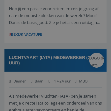
Heb jij een passie voor reizen en reis je graag af
naar de mooiste plekken van de wereld? Mooi!
Dan is de basis goed. Zie je het als een uitdaging
om anderen te inspireren en ondersteunen met
BEKIJK VACATURE
het samenstellen en boeken van de perfecte
vakantie en is verkopen je tweede natuur? Al
deze onderdelen zijn nu samen gevoegd...
LUCHTVAART (IATA) MEDEWERKER (24-32
UUR)
Diemen
Baan
17-24 uur
MBO
Als medewerker vluchten (IATA) ben je samen
met je directe Iata collega een onderdeel van ons
enthousiaste verkoopteam en ben je de