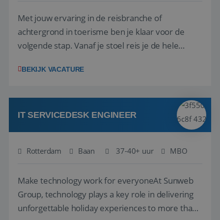
Met jouw ervaring in de reisbranche of
achtergrond in toerisme ben je klaar voor de
volgende stap. Vanaf je stoel reis je de hele
wereld over en speel je moeiteloos in op de
__cf_bm
29 minuten
Cloudflare Inc.
BEKIJK VACATURE
58 seconden
.linkedin.com
wensen van je team, je klant en wat er in de
reiswereld gebeurt. Met je enthousiasme weet je
klanten te overtuigen om die droomreis te
boeken! ...
IT SERVICEDESK ENGINEER
CookieScriptConsent
4 weken 2
CookieScript
Rotterdam
Baan
37-40+ uur
MBO
dagen
www.reiswerk.nl
Make technology work for everyoneAt Sunweb
Group, technology plays a key role in delivering
unforgettable holiday experiences to more than