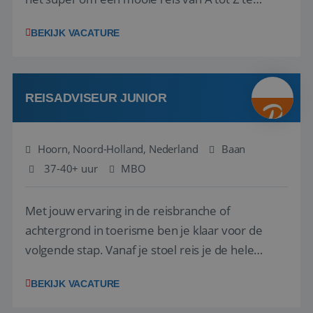
regelen. Door jouw kennis en ervaring leren onze
BEKIJK VACATURE
vakantiegangers de meest prachtige plekjes op
aarde kennen! 🏝️Wat ga je doen?Klantgericht
werken: of het nu gaat om vragen ...
REISADVISEUR JUNIOR
Hoorn, Noord-Holland, Nederland
Baan
37-40+ uur
MBO
Met jouw ervaring in de reisbranche of
achtergrond in toerisme ben je klaar voor de
volgende stap. Vanaf je stoel reis je de hele
wereld over en speel je moeiteloos in op de
BEKIJK VACATURE
wensen van je team, je klant en wat er in de
reiswereld gebeurt. Met je enthousiasme weet je