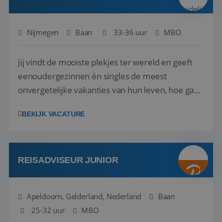
Nijmegen
Baan
33-36 uur
MBO
Jij vindt de mooiste plekjes ter wereld en geeft
eenoudergezinnen én singles de meest
Google Privacy Policy
onvergetelijke vakanties van hun leven, hoe gaaf
is dat? Ben jij de commerciële professional die
BEKIJK VACATURE
net zo goed thuis is in een onderhandeling als op
verkenning bij een nieuwe accommodatie ergens
in Europa? Dan is dit jouw kans. A...
li_gc
5 maanden 4
LinkedIn
weken
Corporation
REISADVISEUR JUNIOR
.linkedin.com
Apeldoorn, Gelderland, Nederland
Baan
25-32 uur
_GRECAPTCHA
MBO
5 maanden 4
Google LLC
weken
www.google.com