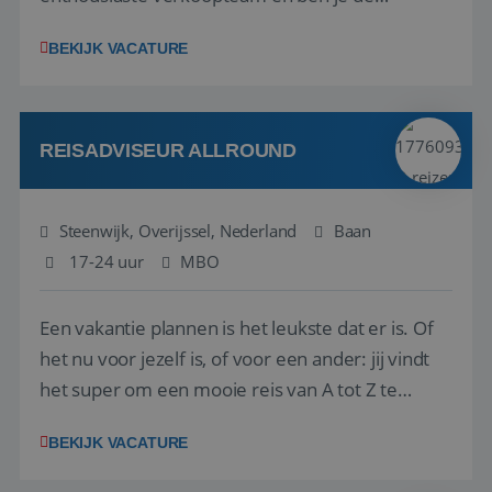
vraagbaak voor alles met betrekking tot vluchten
BEKIJK VACATURE
en tarieven waar je collega’s niet uitkomen.
Voorts ben je verantwoordelijk voor een stuk
kwaliteitsbewaking van alles wat met IATA te m...
REISADVISEUR ALLROUND
Steenwijk, Overijssel, Nederland
Baan
17-24 uur
MBO
Een vakantie plannen is het leukste dat er is. Of
het nu voor jezelf is, of voor een ander: jij vindt
het super om een mooie reis van A tot Z te
regelen. Door jouw kennis en ervaring leren onze
BEKIJK VACATURE
vakantiegangers de meest prachtige plekjes op
aarde kennen! 🏝️Wat ga je doen?Klantgericht