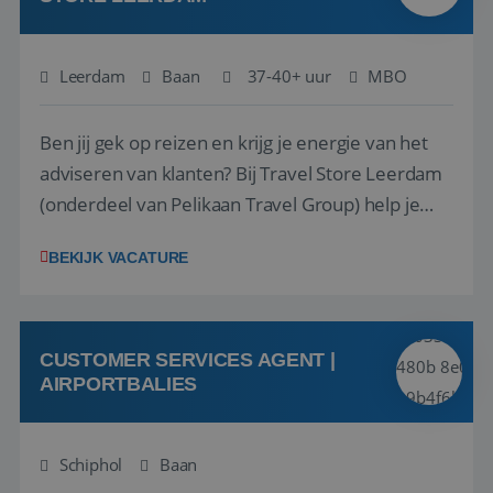
Leerdam
Baan
37-40+ uur
MBO
Ben jij gek op reizen en krijg je energie van het
adviseren van klanten? Bij Travel Store Leerdam
(onderdeel van Pelikaan Travel Group) help je
klanten met zorg en aandacht hun ideale reis te
BEKIJK VACATURE
vinden. Samen maken we van elke reis een
onvergetelijke ervaring. Of je nu al jaren ervaring
hebt in de reisbranche of j...
CUSTOMER SERVICES AGENT |
AIRPORTBALIES
Schiphol
Baan