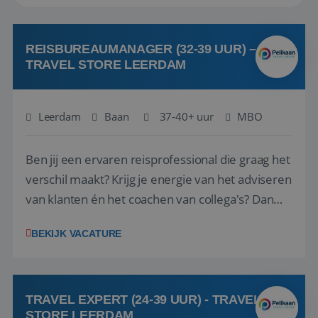
REISBUREAUMANAGER (32-39 UUR) –
TRAVEL STORE LEERDAM
Leerdam
Baan
37-40+ uur
MBO
Ben jij een ervaren reisprofessional die graag het
verschil maakt? Krijg je energie van het adviseren
van klanten én het coachen van collega's? Dan
zijn wij op zoek naar jou. Bij Travel Store Leerdam
BEKIJK VACATURE
(onderdeel van Pelikaan Travel Group) zoeken
we een Reisbureaumanager die samen met het
team het reisbureau verder...
TRAVEL EXPERT (24-39 UUR) - TRAVEL
STORE LEERDAM