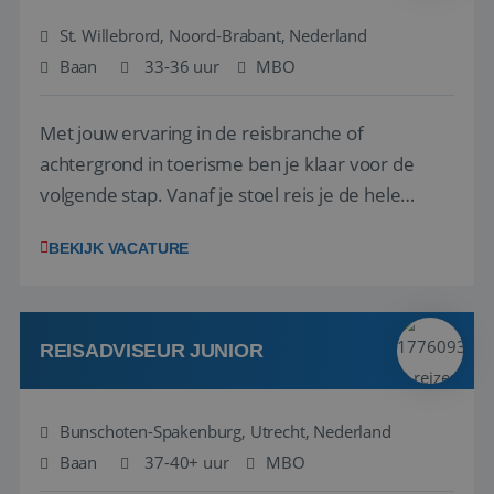
St. Willebrord, Noord-Brabant, Nederland
Baan
33-36 uur
MBO
Met jouw ervaring in de reisbranche of
achtergrond in toerisme ben je klaar voor de
volgende stap. Vanaf je stoel reis je de hele
wereld over en speel je moeiteloos in op de
BEKIJK VACATURE
wensen van je team, je klant en wat er in de
reiswereld gebeurt. Met je enthousiasme weet je
klanten te overtuigen om die droomreis te
boeken! ...
REISADVISEUR JUNIOR
Bunschoten-Spakenburg, Utrecht, Nederland
Baan
37-40+ uur
MBO