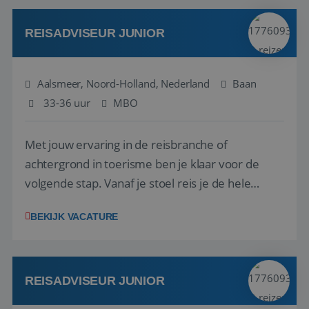
werken: of het nu gaat om vragen ...
REISADVISEUR JUNIOR
Aalsmeer, Noord-Holland, Nederland
Baan
33-36 uur
MBO
Met jouw ervaring in de reisbranche of
achtergrond in toerisme ben je klaar voor de
volgende stap. Vanaf je stoel reis je de hele
wereld over en speel je moeiteloos in op de
BEKIJK VACATURE
wensen van je team, je klant en wat er in de
reiswereld gebeurt. Met je enthousiasme weet je
klanten te overtuigen om die droomreis te
boeken! ...
REISADVISEUR JUNIOR