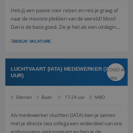
Heb jij een passie voor reizen en reis je graag af
naar de mooiste plekken van de wereld? Mooi!
Dan is de basis goed. Zie je het als een uitdaging
om anderen te inspireren en ondersteunen met
BEKIJK VACATURE
het samenstellen en boeken van de perfecte
vakantie en is verkopen je tweede natuur? Al
deze onderdelen zijn nu samen gevoegd...
LUCHTVAART (IATA) MEDEWERKER (24-32
UUR)
Diemen
Baan
17-24 uur
MBO
Als medewerker vluchten (IATA) ben je samen
met je directe Iata collega een onderdeel van ons
enthousiaste verkoopteam en ben je de