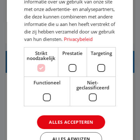
Een vakantie plannen is het leukste dat er is. Of
informatie over uw gebruik van onze site
het nu voor jezelf is, of voor een ander: jij vindt
met onze advertentie- en analysepartners,
die deze kunnen combineren met andere
het super om een mooie reis van A tot Z te
informatie die u aan hen heeft verstrekt of
regelen. Door jouw kennis en ervaring leren onze
die zij hebben verzameld door uw gebruik
BEKIJK VACATURE
vakantiegangers de meest prachtige plekjes op
van hun diensten.
Privacybeleid
aarde kennen! 🏝️Wat ga je doen?Klantgericht
werken: of het nu gaat om vragen ...
Strikt
Prestatie
Targeting
noodzakelijk
STAGIAIR BUSINESS INTELLIGENCE
Functioneel
Niet-
's-Hertogenbosch
Stage
37-40+ uur
geclassificeerd
HBO
Als Stagiaire Business Intelligence ga je de
informatiebehoefte van verschillende interne
ALLES ACCEPTEREN
afdelingen specificeren. Aan de hand van deze
informatiebehoefte ga je BI-producten zoals
ALLES AFWIJZEN