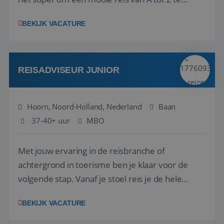
regelen. Door jouw kennis en ervaring leren onze
BEKIJK VACATURE
vakantiegangers de meest prachtige plekjes op
aarde kennen! 🏝️Wat ga je doen?Klantgericht
werken: of het nu gaat om vragen ...
REISADVISEUR JUNIOR
Hoorn, Noord-Holland, Nederland
Baan
37-40+ uur
MBO
Met jouw ervaring in de reisbranche of
achtergrond in toerisme ben je klaar voor de
volgende stap. Vanaf je stoel reis je de hele
wereld over en speel je moeiteloos in op de
BEKIJK VACATURE
wensen van je team, je klant en wat er in de
reiswereld gebeurt. Met je enthousiasme weet je