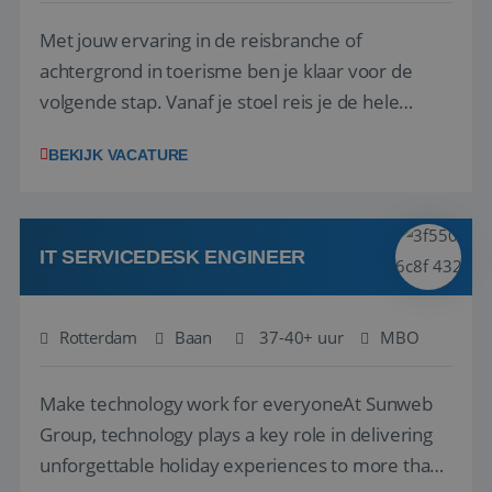
Met jouw ervaring in de reisbranche of
achtergrond in toerisme ben je klaar voor de
volgende stap. Vanaf je stoel reis je de hele
wereld over en speel je moeiteloos in op de
__cf_bm
29 minuten
Cloudflare Inc.
BEKIJK VACATURE
58 seconden
.linkedin.com
wensen van je team, je klant en wat er in de
reiswereld gebeurt. Met je enthousiasme weet je
klanten te overtuigen om die droomreis te
boeken! ...
IT SERVICEDESK ENGINEER
CookieScriptConsent
4 weken 2
CookieScript
Rotterdam
Baan
37-40+ uur
MBO
dagen
www.reiswerk.nl
Make technology work for everyoneAt Sunweb
Group, technology plays a key role in delivering
unforgettable holiday experiences to more than