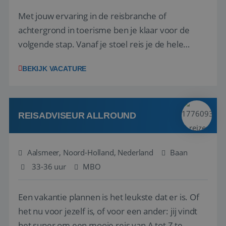
Met jouw ervaring in de reisbranche of
achtergrond in toerisme ben je klaar voor de
volgende stap. Vanaf je stoel reis je de hele
wereld over en speel je moeiteloos in op de
BEKIJK VACATURE
wensen van je team, je klant en wat er in de
reiswereld gebeurt. Met je enthousiasme weet je
klanten te overtuigen om die droomreis te
boeken! ...
REISADVISEUR ALLROUND
Aalsmeer, Noord-Holland, Nederland
Baan
33-36 uur
MBO
Een vakantie plannen is het leukste dat er is. Of
het nu voor jezelf is, of voor een ander: jij vindt
het super om een mooie reis van A tot Z te