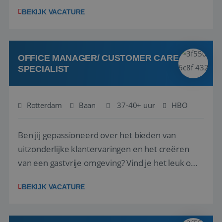
1.3 million customers every year. Behind the
BEKIJK VACATURE
scenes, our colleagues rely on secure, reliable,
VISITOR_PRIVACY_METADATA
5 maanden 4
YouTube
and user-friendly IT solutions to do their best
weken
.youtube.com
work.As an IT Servicedesk Engineer, ...
OFFICE MANAGER/ CUSTOMER CARE
SPECIALIST
Rotterdam
Baan
37-40+ uur
HBO
Ben jij gepassioneerd over het bieden van
uitzonderlijke klantervaringen en het creëren
van een gastvrije omgeving? Vind je het leuk om
klantcontact te combineren met organisatorische
BEKIJK VACATURE
ondersteuning? Op ons Sunweb Group-kantoor in
Rotterdam zoeken we een daadkrachtige en
klantgerichte collega voor een unieke functie ...
Aanbieder
/