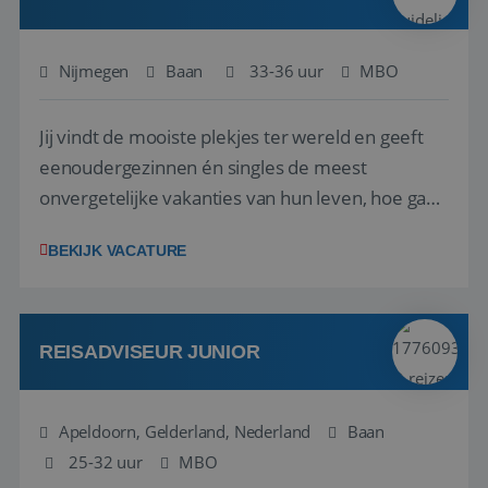
Nijmegen
Baan
33-36 uur
MBO
Jij vindt de mooiste plekjes ter wereld en geeft
eenoudergezinnen én singles de meest
Google Privacy Policy
onvergetelijke vakanties van hun leven, hoe gaaf
is dat? Ben jij de commerciële professional die
BEKIJK VACATURE
net zo goed thuis is in een onderhandeling als op
verkenning bij een nieuwe accommodatie ergens
in Europa? Dan is dit jouw kans. A...
li_gc
5 maanden 4
LinkedIn
weken
Corporation
REISADVISEUR JUNIOR
.linkedin.com
Apeldoorn, Gelderland, Nederland
Baan
25-32 uur
_GRECAPTCHA
MBO
5 maanden 4
Google LLC
weken
www.google.com