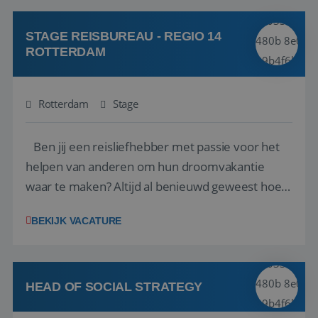
klanten te overtuigen om die droomreis te
boeken! ...
STAGE REISBUREAU - REGIO 14
ROTTERDAM
Rotterdam
Stage
Ben jij een reisliefhebber met passie voor het
helpen van anderen om hun droomvakantie
waar te maken? Altijd al benieuwd geweest hoe
het eraan toegaat achter de schermen bij een
BEKIJK VACATURE
van de grootste reisorganisaties? Dan is een
stage bij TUI Nederland echt iets voor jou! Wij zijn
op zoek naar een enthousiaste, leergie...
HEAD OF SOCIAL STRATEGY