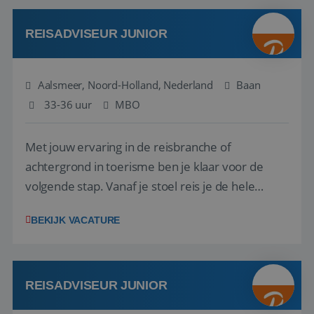
werken: of het nu gaat om vragen ...
REISADVISEUR JUNIOR
Aalsmeer, Noord-Holland, Nederland
Baan
33-36 uur
MBO
Met jouw ervaring in de reisbranche of
achtergrond in toerisme ben je klaar voor de
volgende stap. Vanaf je stoel reis je de hele
wereld over en speel je moeiteloos in op de
BEKIJK VACATURE
wensen van je team, je klant en wat er in de
reiswereld gebeurt. Met je enthousiasme weet je
klanten te overtuigen om die droomreis te
boeken! ...
REISADVISEUR JUNIOR