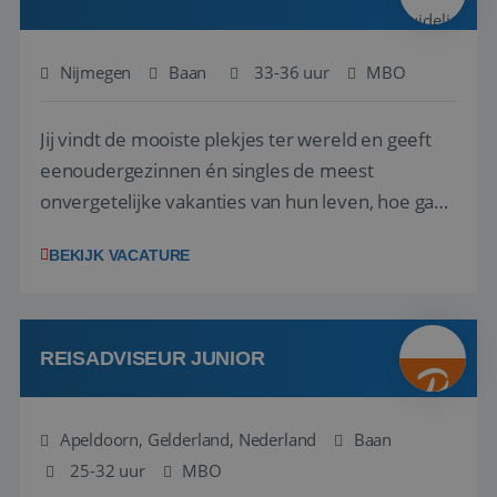
Nijmegen
Baan
33-36 uur
MBO
Jij vindt de mooiste plekjes ter wereld en geeft
eenoudergezinnen én singles de meest
Google Privacy Policy
onvergetelijke vakanties van hun leven, hoe gaaf
is dat? Ben jij de commerciële professional die
BEKIJK VACATURE
net zo goed thuis is in een onderhandeling als op
verkenning bij een nieuwe accommodatie ergens
in Europa? Dan is dit jouw kans. A...
li_gc
5 maanden 4
LinkedIn
weken
Corporation
REISADVISEUR JUNIOR
.linkedin.com
Apeldoorn, Gelderland, Nederland
Baan
25-32 uur
_GRECAPTCHA
MBO
5 maanden 4
Google LLC
weken
www.google.com