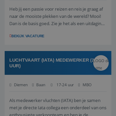
Heb jij een passie voor reizen en reis je graag af
naar de mooiste plekken van de wereld? Mooi!
Dan is de basis goed. Zie je het als een uitdaging
om anderen te inspireren en ondersteunen met
BEKIJK VACATURE
het samenstellen en boeken van de perfecte
vakantie en is verkopen je tweede natuur? Al
deze onderdelen zijn nu samen gevoegd...
LUCHTVAART (IATA) MEDEWERKER (24-32
UUR)
Diemen
Baan
17-24 uur
MBO
Als medewerker vluchten (IATA) ben je samen
met je directe Iata collega een onderdeel van ons
enthousiaste verkoopteam en ben je de