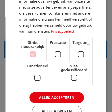
Een vakantie plannen is het leukste dat er is. Of
informatie over uw gebruik van onze site
het nu voor jezelf is, of voor een ander: jij vindt
met onze advertentie- en analysepartners,
die deze kunnen combineren met andere
het super om een mooie reis van A tot Z te
informatie die u aan hen heeft verstrekt of
regelen. Door jouw kennis en ervaring leren onze
die zij hebben verzameld door uw gebruik
BEKIJK VACATURE
vakantiegangers de meest prachtige plekjes op
van hun diensten.
Privacybeleid
aarde kennen! 🏝️Wat ga je doen?Klantgericht
werken: of het nu gaat om vragen ...
Strikt
Prestatie
Targeting
noodzakelijk
STAGIAIR BUSINESS INTELLIGENCE
Functioneel
Niet-
's-Hertogenbosch
Stage
37-40+ uur
geclassificeerd
HBO
Als Stagiaire Business Intelligence ga je de
informatiebehoefte van verschillende interne
ALLES ACCEPTEREN
afdelingen specificeren. Aan de hand van deze
informatiebehoefte ga je BI-producten zoals
ALLES AFWIJZEN