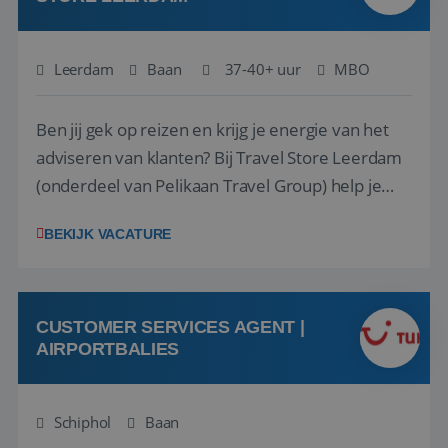
Leerdam
Baan
37-40+ uur
MBO
Ben jij gek op reizen en krijg je energie van het
adviseren van klanten? Bij Travel Store Leerdam
(onderdeel van Pelikaan Travel Group) help je
klanten met zorg en aandacht hun ideale reis te
BEKIJK VACATURE
vinden. Samen maken we van elke reis een
onvergetelijke ervaring. Of je nu al jaren ervaring
hebt in de reisbranche of j...
CUSTOMER SERVICES AGENT |
AIRPORTBALIES
Schiphol
Baan