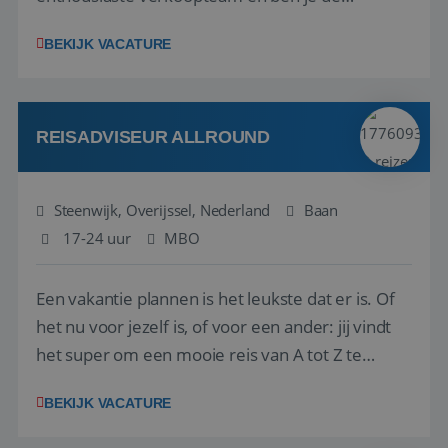
vraagbaak voor alles met betrekking tot vluchten
BEKIJK VACATURE
en tarieven waar je collega’s niet uitkomen.
Voorts ben je verantwoordelijk voor een stuk
kwaliteitsbewaking van alles wat met IATA te m...
REISADVISEUR ALLROUND
Steenwijk, Overijssel, Nederland
Baan
17-24 uur
MBO
Een vakantie plannen is het leukste dat er is. Of
het nu voor jezelf is, of voor een ander: jij vindt
het super om een mooie reis van A tot Z te
regelen. Door jouw kennis en ervaring leren onze
BEKIJK VACATURE
vakantiegangers de meest prachtige plekjes op
aarde kennen! 🏝️Wat ga je doen?Klantgericht