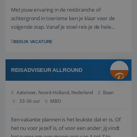
Met jouw ervaring in de reisbranche of
achtergrond in toerisme ben je klaar voor de
volgende stap. Vanaf je stoel reis je de hele
wereld over en speel je moeiteloos in op de
BEKIJK VACATURE
wensen van je team, je klant en wat er in de
reiswereld gebeurt. Met je enthousiasme weet je
klanten te overtuigen om die droomreis te
boeken! ...
REISADVISEUR ALLROUND
Aalsmeer, Noord-Holland, Nederland
Baan
33-36 uur
MBO
Een vakantie plannen is het leukste dat er is. Of
het nu voor jezelf is, of voor een ander: jij vindt
het super om een mooie reis van A tot Z te