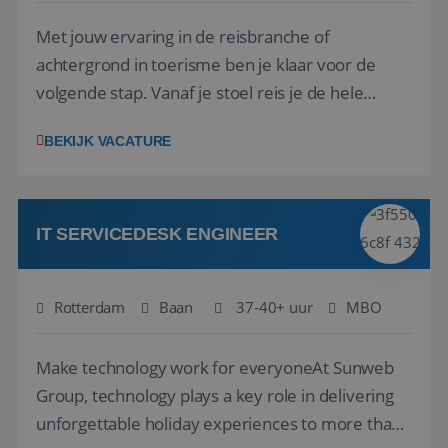
Met jouw ervaring in de reisbranche of
achtergrond in toerisme ben je klaar voor de
volgende stap. Vanaf je stoel reis je de hele
wereld over en speel je moeiteloos in op de
__cf_bm
29 minuten
Cloudflare Inc.
BEKIJK VACATURE
58 seconden
.linkedin.com
wensen van je team, je klant en wat er in de
reiswereld gebeurt. Met je enthousiasme weet je
klanten te overtuigen om die droomreis te
boeken! ...
IT SERVICEDESK ENGINEER
CookieScriptConsent
4 weken 2
CookieScript
Rotterdam
Baan
37-40+ uur
MBO
dagen
www.reiswerk.nl
Make technology work for everyoneAt Sunweb
Group, technology plays a key role in delivering
unforgettable holiday experiences to more than