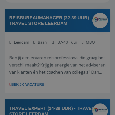
REISBUREAUMANAGER (32-39 UUR) –
TRAVEL STORE LEERDAM
Leerdam
Baan
37-40+ uur
MBO
Ben jij een ervaren reisprofessional die graag het
verschil maakt? Krijg je energie van het adviseren
van klanten én het coachen van collega's? Dan
zijn wij op zoek naar jou. Bij Travel Store Leerdam
BEKIJK VACATURE
(onderdeel van Pelikaan Travel Group) zoeken
we een Reisbureaumanager die samen met het
team het reisbureau verder...
TRAVEL EXPERT (24-39 UUR) - TRAVEL
STORE LEERDAM