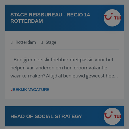
klanten te overtuigen om die droomreis te
boeken! ...
STAGE REISBUREAU - REGIO 14
ROTTERDAM
Rotterdam
Stage
Ben jij een reisliefhebber met passie voor het
helpen van anderen om hun droomvakantie
waar te maken? Altijd al benieuwd geweest hoe
het eraan toegaat achter de schermen bij een
BEKIJK VACATURE
van de grootste reisorganisaties? Dan is een
stage bij TUI Nederland echt iets voor jou! Wij zijn
op zoek naar een enthousiaste, leergie...
HEAD OF SOCIAL STRATEGY