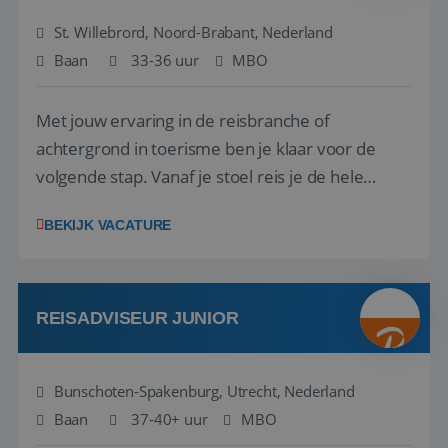
St. Willebrord, Noord-Brabant, Nederland
Baan
33-36 uur
MBO
Met jouw ervaring in de reisbranche of
achtergrond in toerisme ben je klaar voor de
volgende stap. Vanaf je stoel reis je de hele
wereld over en speel je moeiteloos in op de
BEKIJK VACATURE
wensen van je team, je klant en wat er in de
reiswereld gebeurt. Met je enthousiasme weet je
klanten te overtuigen om die droomreis te
boeken! ...
REISADVISEUR JUNIOR
Bunschoten-Spakenburg, Utrecht, Nederland
Baan
37-40+ uur
MBO