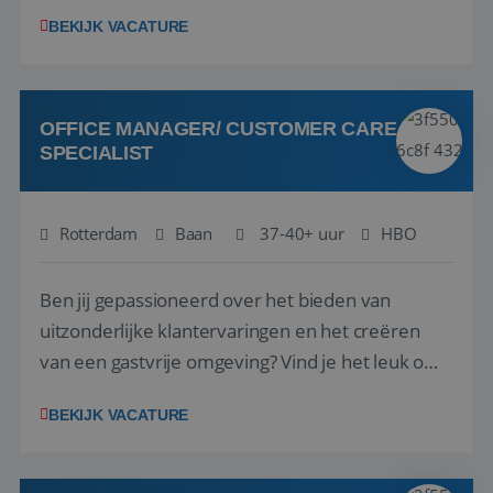
1.3 million customers every year. Behind the
BEKIJK VACATURE
scenes, our colleagues rely on secure, reliable,
VISITOR_PRIVACY_METADATA
5 maanden 4
YouTube
and user-friendly IT solutions to do their best
weken
.youtube.com
work.As an IT Servicedesk Engineer, ...
OFFICE MANAGER/ CUSTOMER CARE
SPECIALIST
Rotterdam
Baan
37-40+ uur
HBO
Ben jij gepassioneerd over het bieden van
uitzonderlijke klantervaringen en het creëren
van een gastvrije omgeving? Vind je het leuk om
klantcontact te combineren met organisatorische
BEKIJK VACATURE
ondersteuning? Op ons Sunweb Group-kantoor in
Rotterdam zoeken we een daadkrachtige en
klantgerichte collega voor een unieke functie ...
Aanbieder
/