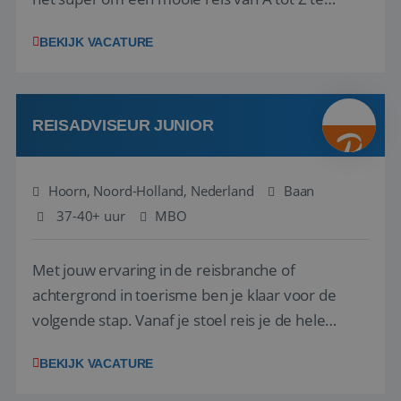
regelen. Door jouw kennis en ervaring leren onze
BEKIJK VACATURE
vakantiegangers de meest prachtige plekjes op
aarde kennen! 🏝️Wat ga je doen?Klantgericht
werken: of het nu gaat om vragen ...
REISADVISEUR JUNIOR
Hoorn, Noord-Holland, Nederland
Baan
37-40+ uur
MBO
Met jouw ervaring in de reisbranche of
achtergrond in toerisme ben je klaar voor de
volgende stap. Vanaf je stoel reis je de hele
wereld over en speel je moeiteloos in op de
BEKIJK VACATURE
wensen van je team, je klant en wat er in de
reiswereld gebeurt. Met je enthousiasme weet je