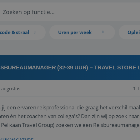
code & straal
Uren per week
Ople
ISBUREAUMANAGER (32-39 UUR) – TRAVEL STORE
 augustus
 jij een ervaren reisprofessional die graag het verschil maa
en én het coachen van collega's? Dan zijn wij op zoek naar jou. Bij Travel Store Leerdam (on
 Pelikaan Travel Group) zoeken we een Reisbureaumanage
der...