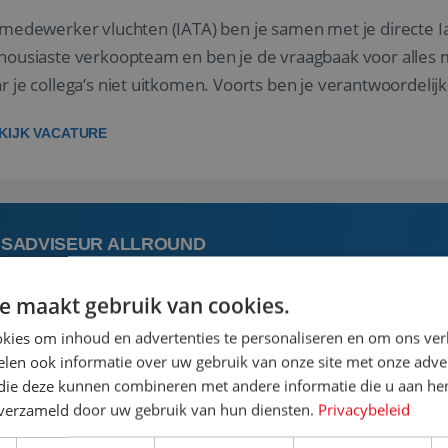
 medewerker vluchten (IATA) ben je samen met je directe I
housiaste verkoopteam en ben je de vraagbaak voor alles m
r je collega’s niet uitkomen. Voorts ben je verantwoordelijk
 met IATA te m...
KIJK VACATURE
ISADVISEUR ALLROUND
e maakt gebruik van cookies.
 augustus
Steenwijk, Overijssel,
kies om inhoud en advertenties te personaliseren en om ons ver
len ook informatie over uw gebruik van onze site met onze adver
 vakantie plannen is het leukste dat er is. Of het nu voor jeze
 die deze kunnen combineren met andere informatie die u aan hen
een mooie reis van A tot Z te regelen. Door jouw kennis e
n verzameld door uw gebruik van hun diensten.
Privacybeleid
st prachtige plekjes op aarde kennen! 🏝️Wat ga je doen?K