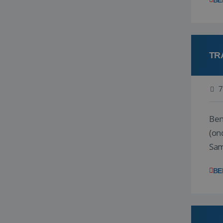
BE
TR
7
Ben j
(on
Samen
reis
BE