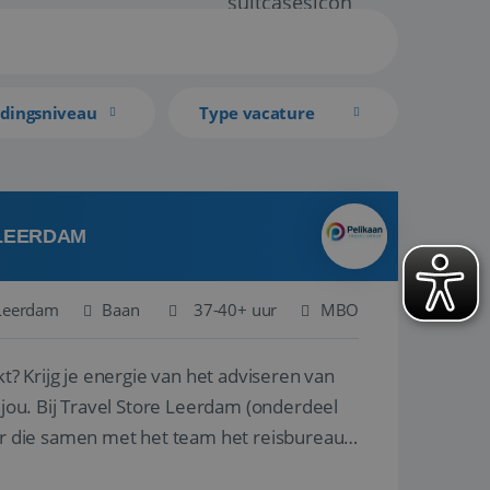
idingsniveau
Type vacature
 LEERDAM
Leerdam
Baan
37-40+ uur
MBO
kt? Krijg je energie van het adviseren van
derdeel
r die samen met het team het reisbureau