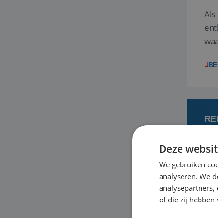
Als
ent
waa
wat
BE
RE
Deze websit
7
We gebruiken coo
analyseren. We de
Een
analysepartners,
om 
of die zij hebbe
mee