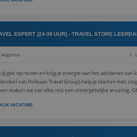
KIJK VACATURE
AVEL EXPERT (24-39 UUR) - TRAVEL STORE LEERD
 augustus
ij gek op reizen en krijg je energie van het adviseren van klanten? Bij Travel St
derdeel van Pelikaan Travel Group) help je klanten met zorg
 maken we van elke reis een onvergetelijke ervaring. Of je nu al jaren ervaring hebt in de
branche of j...
KIJK VACATURE