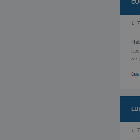
CU
7
Heb
bas
en 
gev
BE
LU
7