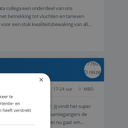
ata collega een onderdeel van ons
et betrekking tot vluchten en tarieven
 voor een stuk kwaliteitsbewaking van alles
×
 Nederland
Baan
17-24 uur
MBO
keer te
tentie- en
lf is, of voor een ander: jij vindt het super
 heeft verstrekt
n ervaring leren onze vakantiegangers de
lantgericht werken: of het nu gaat om