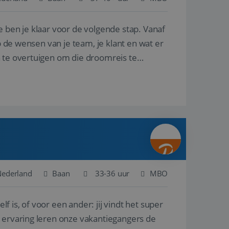
e ben je klaar voor de volgende stap. Vanaf
en betrokkenheid op
tefunctionaliteit te
n voert informatie
p de wensen van je team, je klant en wat er
ikt en over
eft gezien voordat
n te overtuigen om die droomreis te
alytics - wat een
analyseservice van
ers te
r toe te wijzen als
be-video's die in
n site en wordt
e websitebezoeker
 te berekenen voor
face gebruikt.
we gebruiken om het
nalytics software.
e meten.
e gebruiker op te
 tot één
osoft als een
 door ingesloten
e sessiestatus te
 dat het
soft-domeinen,
Nederland
Baan
33-36 uur
MBO
orgt voor de goede
lf is, of voor een ander: jij vindt het super
het delen van de
n ervaring leren onze vakantiegangers de