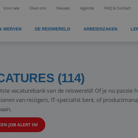
Voor wie
Over ons
Nieuws
Agenda
FAQ & Contact
 & WERVEN
DE REISWERELD
ARBEIDSZAKEN
LE
CATURES (114)
tste vacaturebank van de reiswereld! Of je nu passie h
iseren van reizigers, IT-specialist bent, of productman
aan.
EEN JOB ALERT IN!