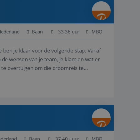
ina's.
gasten op te slaan
et-essentiële
akelijke cookie
Nederland
Baan
33-36 uur
MBO
uitgevoerd met het
rscheid te maken
e ben je klaar voor de volgende stap. Vanaf
g voor de website,
en over het
p de wensen van je team, je klant en wat er
n te overtuigen om die droomreis te
Cookie-Script.com-
 bezoekers te
okie-Script.com is
toestemming van de
interactie met de
vens over de
trekking tot
lingen, zodat hun
 toekomstige
Omschrijving
ederland
Baan
37-40+ uur
MBO