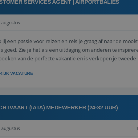
STOMER SERVICES AGENT | AIRPORTBALIES
 augustus
 jij een passie voor reizen en reis je graag af naar de mooi
is goed. Zie je het als een uitdaging om anderen te inspi
boeken van de perfecte vakantie en is verkopen je tweede 
oegd...
KIJK VACATURE
CHTVAART (IATA) MEDEWERKER (24-32 UUR)
 augustus