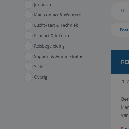
Juridisch
Klantcontact & Webcare
Luchtvaart & Techniek
Post
Product & Inkoop
Reisbegeleiding
Support & Administratie
RE
Yield
Overig
7
Ben
klant
van
ver