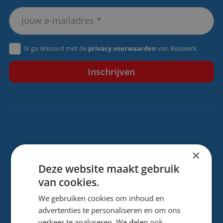
Ik ga akkoord met de
privacy voorwaarden
van Reiswerk.
Contactgegevens
×
Deze website maakt gebruik
Storkstraat 24
van cookies.
3833 LB, Leusden
We gebruiken cookies om inhoud en
advertenties te personaliseren en om ons
info@reiswerk.nl
verkeer te analyseren. We delen ook