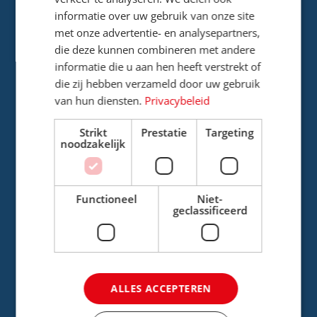
informatie over uw gebruik van onze site
met onze advertentie- en analysepartners,
Werving & selectie
die deze kunnen combineren met andere
informatie die u aan hen heeft verstrekt of
Vacaturebank
die zij hebben verzameld door uw gebruik
van hun diensten.
Privacybeleid
Onboarding
Strikt
Prestatie
Targeting
noodzakelijk
Offboarding
Functioneel
Niet-
geclassificeerd
Arbeidszaken
Cao reisbranche
ALLES ACCEPTEREN
Arbeidsmarktonderzoek