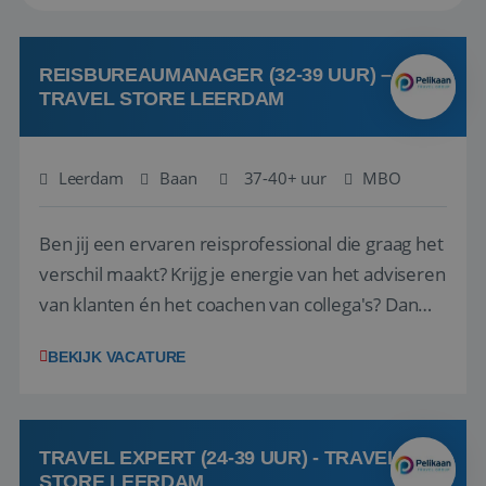
REISBUREAUMANAGER (32-39 UUR) –
TRAVEL STORE LEERDAM
Leerdam
Baan
37-40+ uur
MBO
Ben jij een ervaren reisprofessional die graag het
verschil maakt? Krijg je energie van het adviseren
van klanten én het coachen van collega's? Dan
zijn wij op zoek naar jou. Bij Travel Store Leerdam
BEKIJK VACATURE
(onderdeel van Pelikaan Travel Group) zoeken
we een Reisbureaumanager die samen met het
team het reisbureau verder...
TRAVEL EXPERT (24-39 UUR) - TRAVEL
STORE LEERDAM