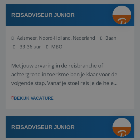
werken: of het nu gaat om vragen ...
REISADVISEUR JUNIOR
Aalsmeer, Noord-Holland, Nederland
Baan
33-36 uur
MBO
Met jouw ervaring in de reisbranche of
achtergrond in toerisme ben je klaar voor de
volgende stap. Vanaf je stoel reis je de hele
wereld over en speel je moeiteloos in op de
BEKIJK VACATURE
wensen van je team, je klant en wat er in de
reiswereld gebeurt. Met je enthousiasme weet je
klanten te overtuigen om die droomreis te
boeken! ...
REISADVISEUR JUNIOR