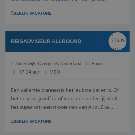
vraagbaak voor alles met betrekking tot vluchten
BEKIJK VACATURE
en tarieven waar je collega’s niet uitkomen.
Voorts ben je verantwoordelijk voor een stuk
kwaliteitsbewaking van alles wat met IATA te m...
REISADVISEUR ALLROUND
Steenwijk, Overijssel, Nederland
Baan
17-24 uur
MBO
Een vakantie plannen is het leukste dat er is. Of
het nu voor jezelf is, of voor een ander: jij vindt
het super om een mooie reis van A tot Z te
regelen. Door jouw kennis en ervaring leren onze
BEKIJK VACATURE
vakantiegangers de meest prachtige plekjes op
aarde kennen! 🏝️Wat ga je doen?Klantgericht