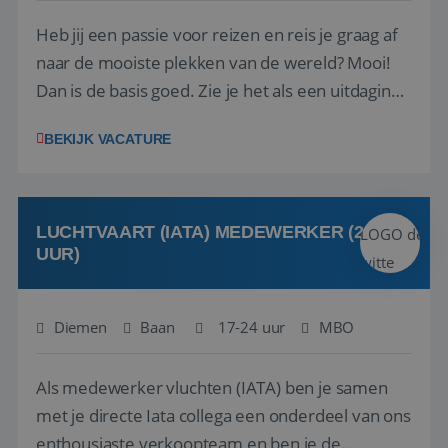
Heb jij een passie voor reizen en reis je graag af
naar de mooiste plekken van de wereld? Mooi!
Dan is de basis goed. Zie je het als een uitdaging
om anderen te inspireren en ondersteunen met
BEKIJK VACATURE
het samenstellen en boeken van de perfecte
vakantie en is verkopen je tweede natuur? Al
deze onderdelen zijn nu samen gevoegd...
LUCHTVAART (IATA) MEDEWERKER (24-32
UUR)
Diemen
Baan
17-24 uur
MBO
Als medewerker vluchten (IATA) ben je samen
met je directe Iata collega een onderdeel van ons
enthousiaste verkoopteam en ben je de