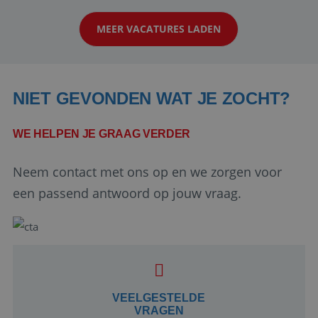
klanten te overtuigen om die droomreis te
MEER VACATURES LADEN
boeken! ...
NIET GEVONDEN WAT JE ZOCHT?
WE HELPEN JE GRAAG VERDER
Neem contact met ons op en we zorgen voor
Google Privacy Policy
een passend antwoord op jouw vraag.
li_gc
5 maanden 4
LinkedIn
weken
Corporation
.linkedin.com
VEELGESTELDE
VRAGEN