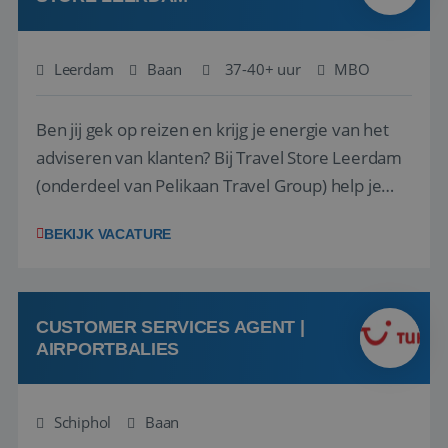
Leerdam
Baan
37-40+ uur
MBO
Ben jij gek op reizen en krijg je energie van het
adviseren van klanten? Bij Travel Store Leerdam
(onderdeel van Pelikaan Travel Group) help je
klanten met zorg en aandacht hun ideale reis te
BEKIJK VACATURE
vinden. Samen maken we van elke reis een
onvergetelijke ervaring. Of je nu al jaren ervaring
hebt in de reisbranche of j...
CUSTOMER SERVICES AGENT |
AIRPORTBALIES
Schiphol
Baan