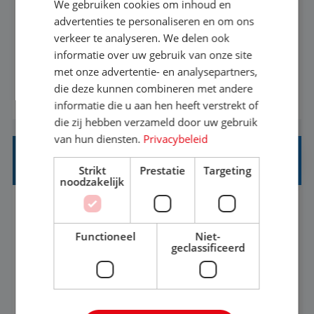
We gebruiken cookies om inhoud en
Met jouw ervaring in de reisbranche of
advertenties te personaliseren en om ons
verkeer te analyseren. We delen ook
achtergrond in toerisme ben je klaar voor de
informatie over uw gebruik van onze site
volgende stap. Vanaf je stoel reis je de hele
met onze advertentie- en analysepartners,
wereld over en speel je moeiteloos in op de
die deze kunnen combineren met andere
BEKIJK VACATURE
wensen van je team, je klant en wat er in de
informatie die u aan hen heeft verstrekt of
reiswereld gebeurt. Met je enthousiasme weet je
die zij hebben verzameld door uw gebruik
klanten te overtuigen om die droomreis te
van hun diensten.
Privacybeleid
boeken! ...
REISADVISEUR ALLROUND
Strikt
Prestatie
Targeting
noodzakelijk
Aalsmeer, Noord-Holland, Nederland
Baan
33-36 uur
MBO
Functioneel
Niet-
geclassificeerd
Een vakantie plannen is het leukste dat er is. Of
het nu voor jezelf is, of voor een ander: jij vindt
het super om een mooie reis van A tot Z te