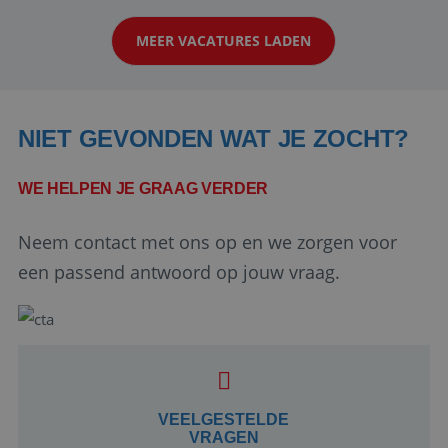
klanten te overtuigen om die droomreis te
MEER VACATURES LADEN
boeken! ...
NIET GEVONDEN WAT JE ZOCHT?
WE HELPEN JE GRAAG VERDER
Neem contact met ons op en we zorgen voor
Google Privacy Policy
een passend antwoord op jouw vraag.
li_gc
5 maanden 4
LinkedIn
weken
Corporation
.linkedin.com
VEELGESTELDE
VRAGEN