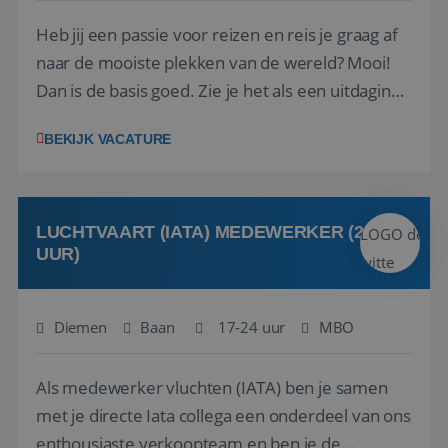
Heb jij een passie voor reizen en reis je graag af
naar de mooiste plekken van de wereld? Mooi!
Dan is de basis goed. Zie je het als een uitdaging
om anderen te inspireren en ondersteunen met
BEKIJK VACATURE
het samenstellen en boeken van de perfecte
vakantie en is verkopen je tweede natuur? Al
deze onderdelen zijn nu samen gevoegd...
LUCHTVAART (IATA) MEDEWERKER (24-32
UUR)
Diemen
Baan
17-24 uur
MBO
Als medewerker vluchten (IATA) ben je samen
met je directe Iata collega een onderdeel van ons
enthousiaste verkoopteam en ben je de