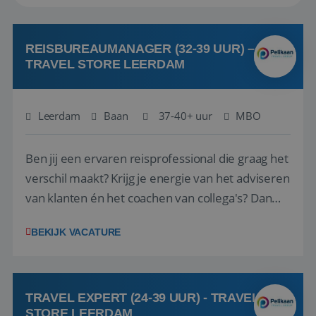
REISBUREAUMANAGER (32-39 UUR) –
TRAVEL STORE LEERDAM
Leerdam
Baan
37-40+ uur
MBO
Ben jij een ervaren reisprofessional die graag het
verschil maakt? Krijg je energie van het adviseren
van klanten én het coachen van collega's? Dan
zijn wij op zoek naar jou. Bij Travel Store Leerdam
BEKIJK VACATURE
(onderdeel van Pelikaan Travel Group) zoeken
we een Reisbureaumanager die samen met het
team het reisbureau verder...
TRAVEL EXPERT (24-39 UUR) - TRAVEL
STORE LEERDAM