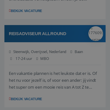
vraagbaak voor alles met betrekking tot vluchten
BEKIJK VACATURE
en tarieven waar je collega’s niet uitkomen.
Voorts ben je verantwoordelijk voor een stuk
kwaliteitsbewaking van alles wat met IATA te m...
REISADVISEUR ALLROUND
Steenwijk, Overijssel, Nederland
Baan
17-24 uur
MBO
Een vakantie plannen is het leukste dat er is. Of
het nu voor jezelf is, of voor een ander: jij vindt
het super om een mooie reis van A tot Z te
regelen. Door jouw kennis en ervaring leren onze
BEKIJK VACATURE
vakantiegangers de meest prachtige plekjes op
aarde kennen! 🏝️Wat ga je doen?Klantgericht