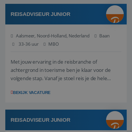
werken: of het nu gaat om vragen ...
REISADVISEUR JUNIOR
Aalsmeer, Noord-Holland, Nederland
Baan
33-36 uur
MBO
Met jouw ervaring in de reisbranche of
achtergrond in toerisme ben je klaar voor de
volgende stap. Vanaf je stoel reis je de hele
wereld over en speel je moeiteloos in op de
BEKIJK VACATURE
wensen van je team, je klant en wat er in de
reiswereld gebeurt. Met je enthousiasme weet je
klanten te overtuigen om die droomreis te
boeken! ...
REISADVISEUR JUNIOR