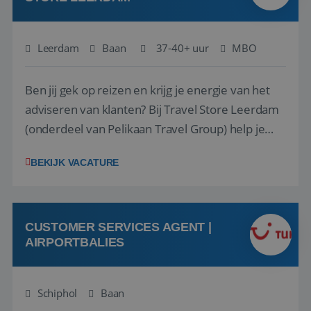
Leerdam
Baan
37-40+ uur
MBO
Ben jij gek op reizen en krijg je energie van het
adviseren van klanten? Bij Travel Store Leerdam
(onderdeel van Pelikaan Travel Group) help je
klanten met zorg en aandacht hun ideale reis te
BEKIJK VACATURE
vinden. Samen maken we van elke reis een
onvergetelijke ervaring. Of je nu al jaren ervaring
hebt in de reisbranche of j...
CUSTOMER SERVICES AGENT |
AIRPORTBALIES
Schiphol
Baan