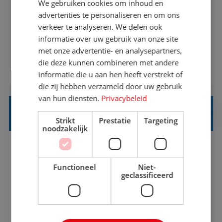
We gebruiken cookies om inhoud en
Met jouw ervaring in de reisbranche of
advertenties te personaliseren en om ons
verkeer te analyseren. We delen ook
achtergrond in toerisme ben je klaar voor de
informatie over uw gebruik van onze site
volgende stap. Vanaf je stoel reis je de hele
met onze advertentie- en analysepartners,
wereld over en speel je moeiteloos in op de
die deze kunnen combineren met andere
BEKIJK VACATURE
wensen van je team, je klant en wat er in de
informatie die u aan hen heeft verstrekt of
reiswereld gebeurt. Met je enthousiasme weet je
die zij hebben verzameld door uw gebruik
klanten te overtuigen om die droomreis te
van hun diensten.
Privacybeleid
boeken! ...
REISADVISEUR ALLROUND
Strikt
Prestatie
Targeting
noodzakelijk
Aalsmeer, Noord-Holland, Nederland
Baan
33-36 uur
MBO
Functioneel
Niet-
geclassificeerd
Een vakantie plannen is het leukste dat er is. Of
het nu voor jezelf is, of voor een ander: jij vindt
het super om een mooie reis van A tot Z te