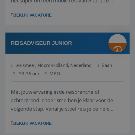
het super om een mooie reis van A tot Z te
regelen. Door jouw kennis en ervaring leren onze
BEKIJK VACATURE
vakantiegangers de meest prachtige plekjes op
aarde kennen! 🏝️Wat ga je doen?Klantgericht
werken: of het nu gaat om vragen ...
REISADVISEUR JUNIOR
Aalsmeer, Noord-Holland, Nederland
Baan
33-36 uur
MBO
Met jouw ervaring in de reisbranche of
achtergrond in toerisme ben je klaar voor de
volgende stap. Vanaf je stoel reis je de hele
wereld over en speel je moeiteloos in op de
BEKIJK VACATURE
wensen van je team, je klant en wat er in de
reiswereld gebeurt. Met je enthousiasme weet je