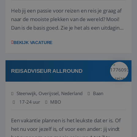
Heb jij een passie voor reizen en reis je graag af
naar de mooiste plekken van de wereld? Mooi!
Dan is de basis goed. Zie je het als een uitdaging
om anderen te inspireren en ondersteunen met
BEKIJK VACATURE
het samenstellen en boeken van de perfecte
vakantie en is verkopen je tweede natuur? Al
deze onderdelen zijn nu samen gevoegd...
REISADVISEUR ALLROUND
Steenwijk, Overijssel, Nederland
Baan
17-24 uur
MBO
Een vakantie plannen is het leukste dat er is. Of
het nu voor jezelf is, of voor een ander: jij vindt