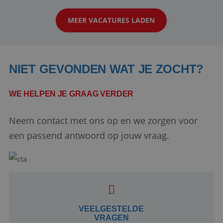
op zoek naar een enthousiaste, leergie...
MEER VACATURES LADEN
NIET GEVONDEN WAT JE ZOCHT?
WE HELPEN JE GRAAG VERDER
Neem contact met ons op en we zorgen voor
Google Privacy Policy
een passend antwoord op jouw vraag.
li_gc
5 maanden 4
LinkedIn
weken
Corporation
.linkedin.com
VEELGESTELDE
VRAGEN