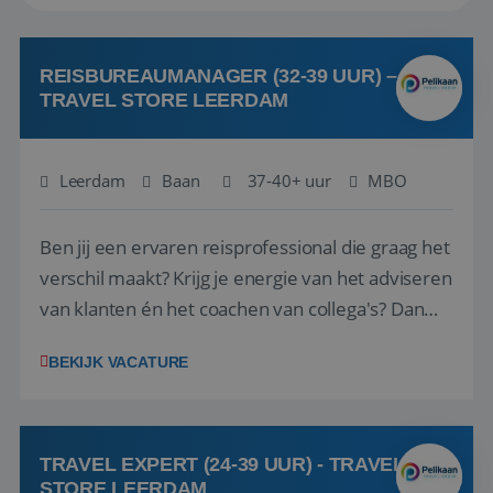
REISBUREAUMANAGER (32-39 UUR) –
TRAVEL STORE LEERDAM
Leerdam
Baan
37-40+ uur
MBO
Ben jij een ervaren reisprofessional die graag het
verschil maakt? Krijg je energie van het adviseren
van klanten én het coachen van collega's? Dan
zijn wij op zoek naar jou. Bij Travel Store Leerdam
BEKIJK VACATURE
(onderdeel van Pelikaan Travel Group) zoeken
we een Reisbureaumanager die samen met het
team het reisbureau verder...
TRAVEL EXPERT (24-39 UUR) - TRAVEL
STORE LEERDAM