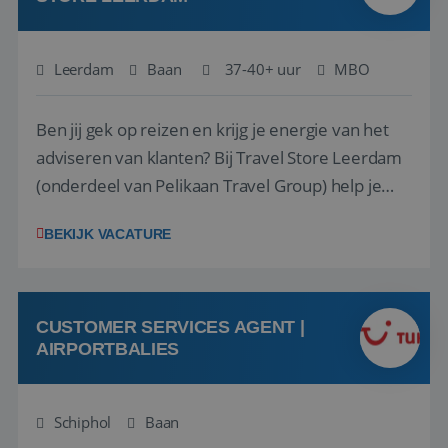
Leerdam
Baan
37-40+ uur
MBO
Ben jij gek op reizen en krijg je energie van het
adviseren van klanten? Bij Travel Store Leerdam
(onderdeel van Pelikaan Travel Group) help je
klanten met zorg en aandacht hun ideale reis te
BEKIJK VACATURE
vinden. Samen maken we van elke reis een
onvergetelijke ervaring. Of je nu al jaren ervaring
hebt in de reisbranche of j...
CUSTOMER SERVICES AGENT |
AIRPORTBALIES
Schiphol
Baan