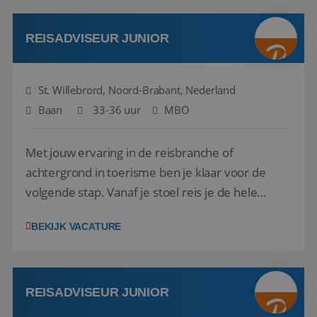
klanten te overtuigen om die droomreis te
boeken! ...
REISADVISEUR JUNIOR
St. Willebrord, Noord-Brabant, Nederland
Baan
33-36 uur
MBO
Met jouw ervaring in de reisbranche of
achtergrond in toerisme ben je klaar voor de
volgende stap. Vanaf je stoel reis je de hele
wereld over en speel je moeiteloos in op de
BEKIJK VACATURE
wensen van je team, je klant en wat er in de
reiswereld gebeurt. Met je enthousiasme weet je
klanten te overtuigen om die droomreis te
boeken! ...
REISADVISEUR JUNIOR