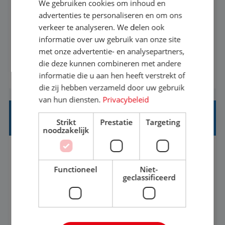
We gebruiken cookies om inhoud en
advertenties te personaliseren en om ons
Een vakantie plannen is het leukste dat er is. Of
verkeer te analyseren. We delen ook
het nu voor jezelf is, of voor een ander: jij vindt
informatie over uw gebruik van onze site
het super om een mooie reis van A tot Z te
met onze advertentie- en analysepartners,
regelen. Door jouw kennis en ervaring leren onze
die deze kunnen combineren met andere
BEKIJK VACATURE
vakantiegangers de meest prachtige plekjes op
informatie die u aan hen heeft verstrekt of
die zij hebben verzameld door uw gebruik
aarde kennen! 🏝️Wat ga je doen?Klantgericht
van hun diensten.
Privacybeleid
werken: of het nu gaat om vragen ...
REISADVISEUR JUNIOR
Strikt
Prestatie
Targeting
noodzakelijk
Hoorn, Noord-Holland, Nederland
Baan
37-40+ uur
MBO
Functioneel
Niet-
geclassificeerd
Met jouw ervaring in de reisbranche of
achtergrond in toerisme ben je klaar voor de