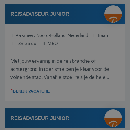
werken: of het nu gaat om vragen ...
REISADVISEUR JUNIOR
Aalsmeer, Noord-Holland, Nederland
Baan
33-36 uur
MBO
Met jouw ervaring in de reisbranche of
achtergrond in toerisme ben je klaar voor de
volgende stap. Vanaf je stoel reis je de hele
wereld over en speel je moeiteloos in op de
BEKIJK VACATURE
wensen van je team, je klant en wat er in de
reiswereld gebeurt. Met je enthousiasme weet je
klanten te overtuigen om die droomreis te
boeken! ...
REISADVISEUR JUNIOR