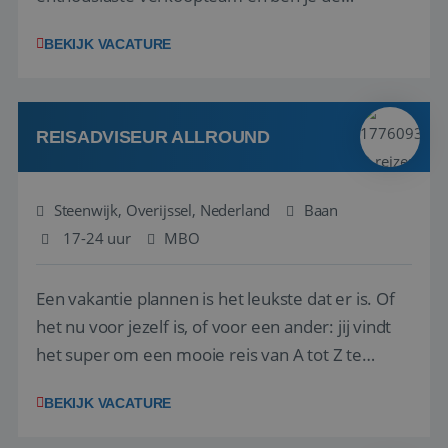
vraagbaak voor alles met betrekking tot vluchten
BEKIJK VACATURE
en tarieven waar je collega’s niet uitkomen.
Voorts ben je verantwoordelijk voor een stuk
kwaliteitsbewaking van alles wat met IATA te m...
REISADVISEUR ALLROUND
Steenwijk, Overijssel, Nederland
Baan
17-24 uur
MBO
Een vakantie plannen is het leukste dat er is. Of
het nu voor jezelf is, of voor een ander: jij vindt
het super om een mooie reis van A tot Z te
regelen. Door jouw kennis en ervaring leren onze
BEKIJK VACATURE
vakantiegangers de meest prachtige plekjes op
aarde kennen! 🏝️Wat ga je doen?Klantgericht