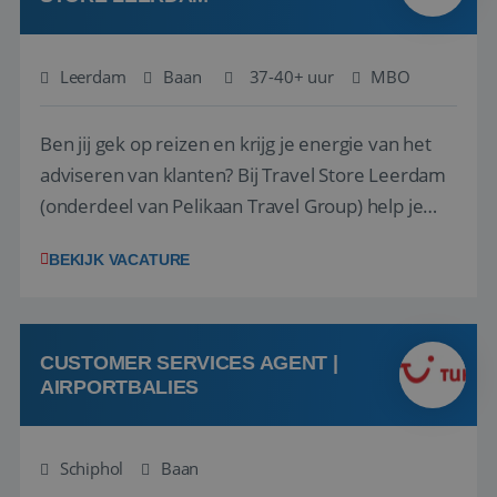
Leerdam
Baan
37-40+ uur
MBO
Ben jij gek op reizen en krijg je energie van het
adviseren van klanten? Bij Travel Store Leerdam
(onderdeel van Pelikaan Travel Group) help je
klanten met zorg en aandacht hun ideale reis te
BEKIJK VACATURE
vinden. Samen maken we van elke reis een
onvergetelijke ervaring. Of je nu al jaren ervaring
hebt in de reisbranche of j...
CUSTOMER SERVICES AGENT |
AIRPORTBALIES
Schiphol
Baan