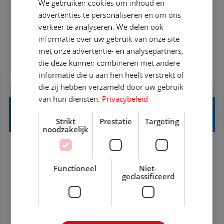
We gebruiken cookies om inhoud en
Met jouw ervaring in de reisbranche of
advertenties te personaliseren en om ons
verkeer te analyseren. We delen ook
achtergrond in toerisme ben je klaar voor de
informatie over uw gebruik van onze site
volgende stap. Vanaf je stoel reis je de hele
met onze advertentie- en analysepartners,
wereld over en speel je moeiteloos in op de
die deze kunnen combineren met andere
BEKIJK VACATURE
wensen van je team, je klant en wat er in de
informatie die u aan hen heeft verstrekt of
reiswereld gebeurt. Met je enthousiasme weet je
die zij hebben verzameld door uw gebruik
klanten te overtuigen om die droomreis te
van hun diensten.
Privacybeleid
boeken! ...
REISADVISEUR ALLROUND
Strikt
Prestatie
Targeting
noodzakelijk
Aalsmeer, Noord-Holland, Nederland
Baan
33-36 uur
MBO
Functioneel
Niet-
geclassificeerd
Een vakantie plannen is het leukste dat er is. Of
het nu voor jezelf is, of voor een ander: jij vindt
het super om een mooie reis van A tot Z te