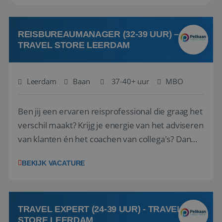
REISBUREAUMANAGER (32-39 UUR) –
TRAVEL STORE LEERDAM
Leerdam
Baan
37-40+ uur
MBO
Ben jij een ervaren reisprofessional die graag het
verschil maakt? Krijg je energie van het adviseren
van klanten én het coachen van collega's? Dan
zijn wij op zoek naar jou. Bij Travel Store Leerdam
BEKIJK VACATURE
(onderdeel van Pelikaan Travel Group) zoeken
we een Reisbureaumanager die samen met het
team het reisbureau verder...
TRAVEL EXPERT (24-39 UUR) - TRAVEL
STORE LEERDAM