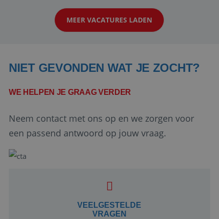
klanten te overtuigen om die droomreis te
MEER VACATURES LADEN
boeken! ...
NIET GEVONDEN WAT JE ZOCHT?
WE HELPEN JE GRAAG VERDER
Neem contact met ons op en we zorgen voor
Google Privacy Policy
een passend antwoord op jouw vraag.
li_gc
5 maanden 4
LinkedIn
weken
Corporation
.linkedin.com
VEELGESTELDE
VRAGEN