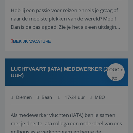
Heb jij een passie voor reizen en reis je graag af
naar de mooiste plekken van de wereld? Mooi!
Dan is de basis goed. Zie je het als een uitdaging
om anderen te inspireren en ondersteunen met
BEKIJK VACATURE
het samenstellen en boeken van de perfecte
vakantie en is verkopen je tweede natuur? Al
deze onderdelen zijn nu samen gevoegd...
LUCHTVAART (IATA) MEDEWERKER (24-32
UUR)
Diemen
Baan
17-24 uur
MBO
Als medewerker vluchten (IATA) ben je samen
met je directe Iata collega een onderdeel van ons
enthousiaste verkoopteam en ben je de