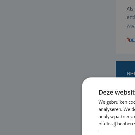
Als
ent
waa
wat
BE
RE
Deze websit
7
We gebruiken coo
analyseren. We de
Een
analysepartners,
om 
of die zij hebbe
mee