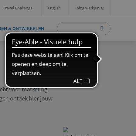
Travel Challenge
English
Inlog werkgever
REN & ONTWIKKELEN
ebt voor marketing,
ager, ontdek hier jouw