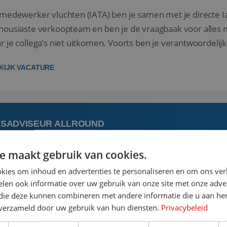
 medewerker vluchten (IATA) ben je samen met je directe I
housiaste verkoopteam en ben je de vraagbaak voor alles m
r je collega’s niet uitkomen. Voorts ben je verantwoordelijk
 met IATA te m...
KIJK VACATURE
ISADVISEUR ALLROUND
e maakt gebruik van cookies.
 augustus
Steenwijk, Overijssel,
kies om inhoud en advertenties te personaliseren en om ons ver
len ook informatie over uw gebruik van onze site met onze adver
 vakantie plannen is het leukste dat er is. Of het nu voor jeze
 die deze kunnen combineren met andere informatie die u aan hen
een mooie reis van A tot Z te regelen. Door jouw kennis e
n verzameld door uw gebruik van hun diensten.
Privacybeleid
st prachtige plekjes op aarde kennen! 🏝️Wat ga je doen?K