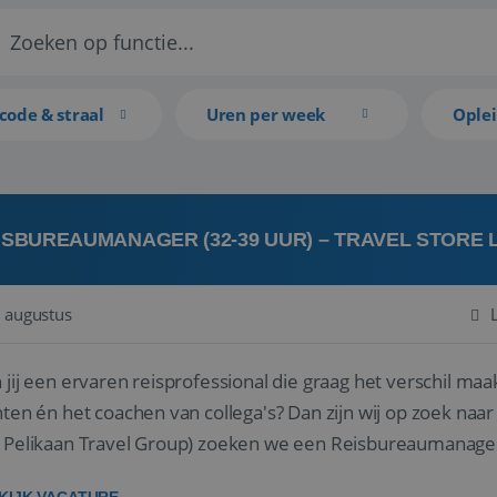
code & straal
Uren per week
Ople
ISBUREAUMANAGER (32-39 UUR) – TRAVEL STORE
 augustus
 jij een ervaren reisprofessional die graag het verschil maa
en én het coachen van collega's? Dan zijn wij op zoek naar jou. Bij Travel Store Leerdam (on
 Pelikaan Travel Group) zoeken we een Reisbureaumanage
der...