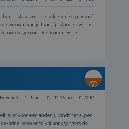
e ben je klaar voor de volgende stap. Vanaf
en betrokkenheid op
tefunctionaliteit te
n voert informatie
p de wensen van je team, je klant en wat er
ikt en over
eft gezien voordat
n te overtuigen om die droomreis te
alytics - wat een
analyseservice van
ers te
r toe te wijzen als
be-video's die in
n site en wordt
e websitebezoeker
 te berekenen voor
face gebruikt.
we gebruiken om het
nalytics software.
e meten.
e gebruiker op te
 tot één
osoft als een
 door ingesloten
e sessiestatus te
 dat het
soft-domeinen,
Nederland
Baan
33-36 uur
MBO
orgt voor de goede
lf is, of voor een ander: jij vindt het super
het delen van de
n ervaring leren onze vakantiegangers de