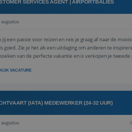
STOMER SERVICES AGENT | AIRPORTBALIES
 augustus
 jij een passie voor reizen en reis je graag af naar de mooi
is goed. Zie je het als een uitdaging om anderen te inspi
boeken van de perfecte vakantie en is verkopen je tweede 
oegd...
KIJK VACATURE
CHTVAART (IATA) MEDEWERKER (24-32 UUR)
 augustus