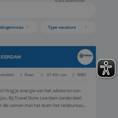
idingsniveau
Type vacature
 LEERDAM
Leerdam
Baan
37-40+ uur
MBO
kt? Krijg je energie van het adviseren van
derdeel
r die samen met het team het reisbureau