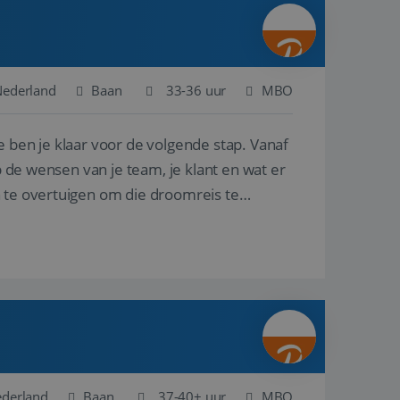
ina's.
gasten op te slaan
et-essentiële
akelijke cookie
Nederland
Baan
33-36 uur
MBO
uitgevoerd met het
rscheid te maken
e ben je klaar voor de volgende stap. Vanaf
g voor de website,
en over het
p de wensen van je team, je klant en wat er
n te overtuigen om die droomreis te
Cookie-Script.com-
 bezoekers te
okie-Script.com is
toestemming van de
interactie met de
vens over de
trekking tot
lingen, zodat hun
 toekomstige
Omschrijving
ederland
Baan
37-40+ uur
MBO