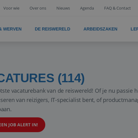
Voor wie
Over ons
Nieuws
Agenda
FAQ & Contact
 & WERVEN
DE REISWERELD
ARBEIDSZAKEN
LE
CATURES (114)
tste vacaturebank van de reiswereld! Of je nu passie h
iseren van reizigers, IT-specialist bent, of productman
aan.
EEN JOB ALERT IN!