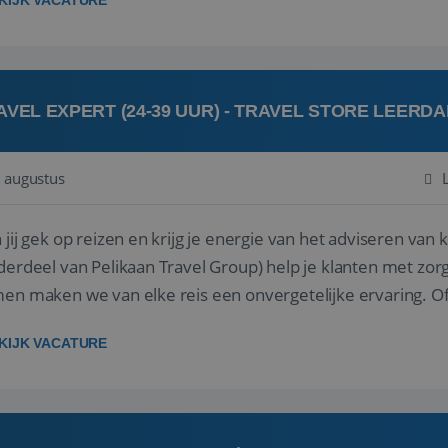
KIJK VACATURE
AVEL EXPERT (24-39 UUR) - TRAVEL STORE LEERD
 augustus
ij gek op reizen en krijg je energie van het adviseren van klanten? Bij Travel St
derdeel van Pelikaan Travel Group) help je klanten met zorg
 maken we van elke reis een onvergetelijke ervaring. Of je nu al jaren ervaring hebt in de
branche of j...
KIJK VACATURE