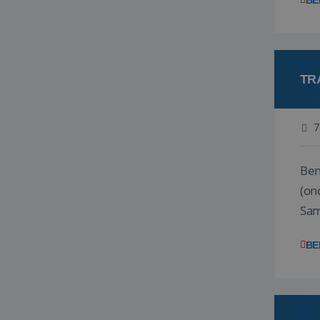
BE
TR
7
Ben j
(on
Samen
reis
BE