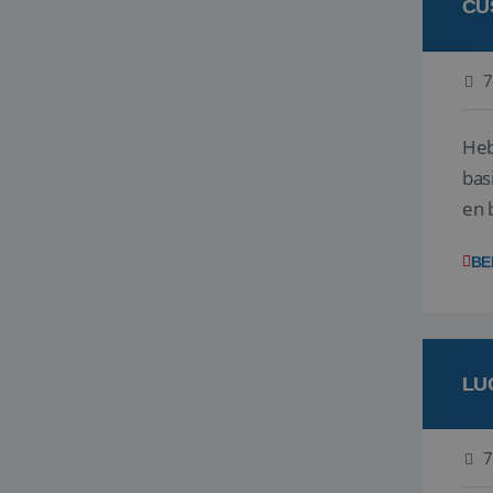
CU
7
Heb
bas
en 
gev
BE
LU
7