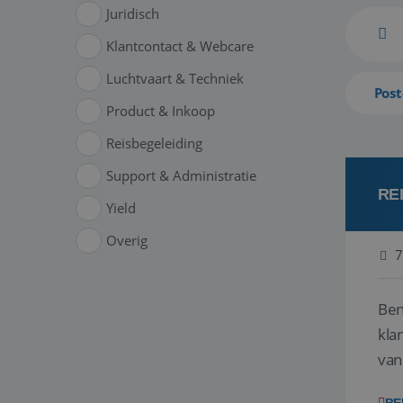
Juridisch
Klantcontact & Webcare
Luchtvaart & Techniek
Post
Product & Inkoop
Reisbegeleiding
Support & Administratie
RE
Yield
Overig
7
Ben
klant
van
ver