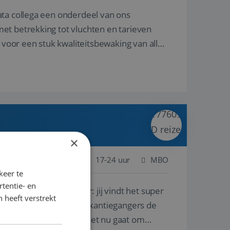
ata collega een onderdeel van ons
et betrekking tot vluchten en tarieven
 voor een stuk kwaliteitsbewaking van alles
×
 Nederland
Baan
17-24 uur
MBO
keer te
tentie- en
lf is, of voor een ander: jij vindt het super
 heeft verstrekt
n ervaring leren onze vakantiegangers de
lantgericht werken: of het nu gaat om