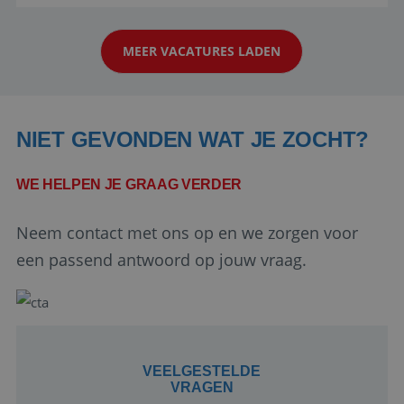
reiswereld gebeurt. Met je enthousiasme weet je
klanten te overtuigen om die droomreis te
MEER VACATURES LADEN
boeken! ...
NIET GEVONDEN WAT JE ZOCHT?
WE HELPEN JE GRAAG VERDER
Google Privacy Policy
Neem contact met ons op en we zorgen voor
een passend antwoord op jouw vraag.
li_gc
5 maanden 4
LinkedIn
weken
Corporation
.linkedin.com
VEELGESTELDE
VRAGEN