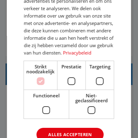
advertenties te personaliseren en om ons
verkeer te analyseren. We delen ook
Met jouw ervaring in de reisbranche of
informatie over uw gebruik van onze site
achtergrond in toerisme ben je klaar voor de
met onze advertentie- en analysepartners,
volgende stap. Vanaf je stoel reis je de hele
die deze kunnen combineren met andere
informatie die u aan hen heeft verstrekt of
wereld over en speel je moeiteloos in op de
die zij hebben verzameld door uw gebruik
BEKIJK VACATURE
wensen van je team, je klant en wat er in de
van hun diensten.
Privacybeleid
reiswereld gebeurt. Met je enthousiasme weet je
klanten te overtuigen om die droomreis te
Strikt
Prestatie
Targeting
noodzakelijk
boeken! ...
REISADVISEUR ALLROUND
Functioneel
Niet-
Aalsmeer, Noord-Holland, Nederland
Baan
geclassificeerd
33-36 uur
MBO
Een vakantie plannen is het leukste dat er is. Of
het nu voor jezelf is, of voor een ander: jij vindt
ALLES ACCEPTEREN