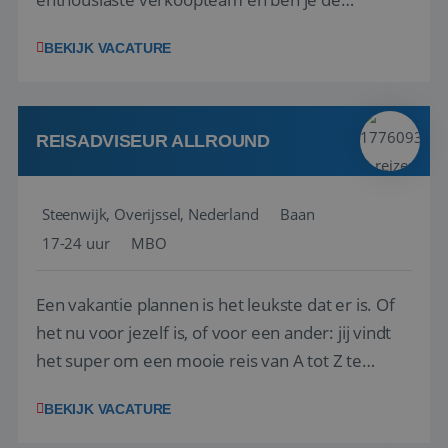
vraagbaak voor alles met betrekking tot vluchten
BEKIJK VACATURE
en tarieven waar je collega’s niet uitkomen.
Voorts ben je verantwoordelijk voor een stuk
kwaliteitsbewaking van alles wat met IATA te m...
REISADVISEUR ALLROUND
Steenwijk, Overijssel, Nederland
Baan
17-24 uur
MBO
Een vakantie plannen is het leukste dat er is. Of
het nu voor jezelf is, of voor een ander: jij vindt
het super om een mooie reis van A tot Z te
regelen. Door jouw kennis en ervaring leren onze
BEKIJK VACATURE
vakantiegangers de meest prachtige plekjes op
aarde kennen! 🏝️Wat ga je doen?Klantgericht