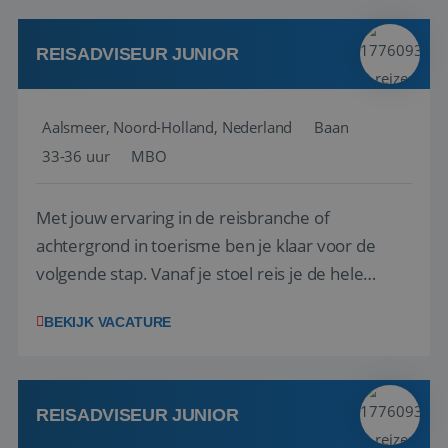
werken: of het nu gaat om vragen ...
REISADVISEUR JUNIOR
Aalsmeer, Noord-Holland, Nederland
Baan
33-36 uur
MBO
Met jouw ervaring in de reisbranche of
achtergrond in toerisme ben je klaar voor de
volgende stap. Vanaf je stoel reis je de hele
wereld over en speel je moeiteloos in op de
BEKIJK VACATURE
wensen van je team, je klant en wat er in de
reiswereld gebeurt. Met je enthousiasme weet je
klanten te overtuigen om die droomreis te
boeken! ...
REISADVISEUR JUNIOR