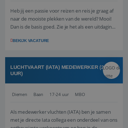
Heb jij een passie voor reizen en reis je graag af
naar de mooiste plekken van de wereld? Mooi!
Dan is de basis goed. Zie je het als een uitdaging
om anderen te inspireren en ondersteunen met
BEKIJK VACATURE
het samenstellen en boeken van de perfecte
vakantie en is verkopen je tweede natuur? Al
deze onderdelen zijn nu samen gevoegd...
LUCHTVAART (IATA) MEDEWERKER (24-32
UUR)
Diemen
Baan
17-24 uur
MBO
Als medewerker vluchten (IATA) ben je samen
met je directe Iata collega een onderdeel van ons
enthousiaste verkoopteam en ben je de