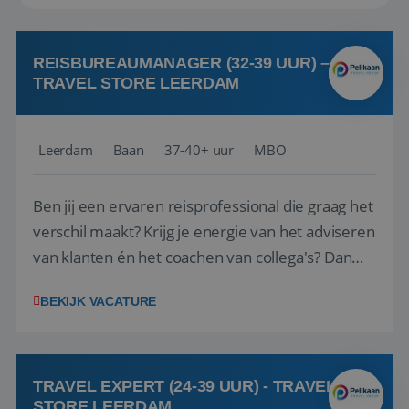
REISBUREAUMANAGER (32-39 UUR) –
TRAVEL STORE LEERDAM
Leerdam
Baan
37-40+ uur
MBO
Ben jij een ervaren reisprofessional die graag het
verschil maakt? Krijg je energie van het adviseren
van klanten én het coachen van collega's? Dan
zijn wij op zoek naar jou. Bij Travel Store Leerdam
BEKIJK VACATURE
(onderdeel van Pelikaan Travel Group) zoeken
we een Reisbureaumanager die samen met het
team het reisbureau verder...
TRAVEL EXPERT (24-39 UUR) - TRAVEL
STORE LEERDAM