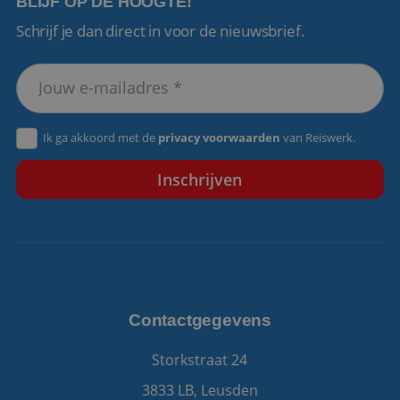
BLIJF OP DE HOOGTE!
Schrijf je dan direct in voor de nieuwsbrief.
VISITOR_PRIVACY_METADATA
5 maanden 4
YouTube
weken
.youtube.com
Ik ga akkoord met de
privacy voorwaarden
van Reiswerk.
Contactgegevens
Storkstraat 24
3833 LB, Leusden