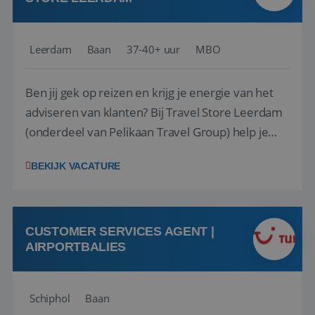
Leerdam
Baan
37-40+ uur
MBO
Ben jij gek op reizen en krijg je energie van het
adviseren van klanten? Bij Travel Store Leerdam
(onderdeel van Pelikaan Travel Group) help je
klanten met zorg en aandacht hun ideale reis te
BEKIJK VACATURE
vinden. Samen maken we van elke reis een
onvergetelijke ervaring. Of je nu al jaren ervaring
hebt in de reisbranche of j...
CUSTOMER SERVICES AGENT |
AIRPORTBALIES
Schiphol
Baan