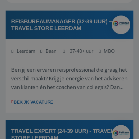
REISBUREAUMANAGER (32-39 UUR) –
TRAVEL STORE LEERDAM
Leerdam
Baan
37-40+ uur
MBO
Ben jij een ervaren reisprofessional die graag het
verschil maakt? Krijg je energie van het adviseren
van klanten én het coachen van collega's? Dan
zijn wij op zoek naar jou. Bij Travel Store Leerdam
BEKIJK VACATURE
(onderdeel van Pelikaan Travel Group) zoeken
we een Reisbureaumanager die samen met het
team het reisbureau verder...
TRAVEL EXPERT (24-39 UUR) - TRAVEL
STORE LEERDAM