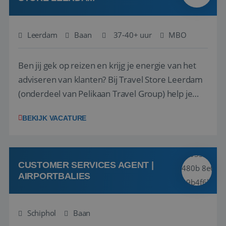
Leerdam
Baan
37-40+ uur
MBO
Ben jij gek op reizen en krijg je energie van het
adviseren van klanten? Bij Travel Store Leerdam
(onderdeel van Pelikaan Travel Group) help je
klanten met zorg en aandacht hun ideale reis te
BEKIJK VACATURE
vinden. Samen maken we van elke reis een
onvergetelijke ervaring. Of je nu al jaren ervaring
hebt in de reisbranche of j...
CUSTOMER SERVICES AGENT |
AIRPORTBALIES
Schiphol
Baan