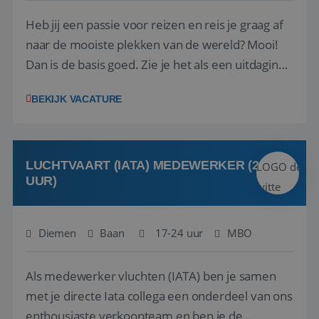
Heb jij een passie voor reizen en reis je graag af
naar de mooiste plekken van de wereld? Mooi!
Dan is de basis goed. Zie je het als een uitdaging
om anderen te inspireren en ondersteunen met
BEKIJK VACATURE
het samenstellen en boeken van de perfecte
vakantie en is verkopen je tweede natuur? Al
deze onderdelen zijn nu samen gevoegd...
LUCHTVAART (IATA) MEDEWERKER (24-32
UUR)
Diemen
Baan
17-24 uur
MBO
Als medewerker vluchten (IATA) ben je samen
met je directe Iata collega een onderdeel van ons
enthousiaste verkoopteam en ben je de