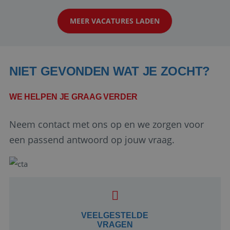
klanten te overtuigen om die droomreis te
MEER VACATURES LADEN
boeken! ...
NIET GEVONDEN WAT JE ZOCHT?
WE HELPEN JE GRAAG VERDER
Neem contact met ons op en we zorgen voor
Google Privacy Policy
een passend antwoord op jouw vraag.
li_gc
5 maanden 4
LinkedIn
weken
Corporation
.linkedin.com
VEELGESTELDE
VRAGEN