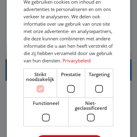
We gebruiken cookies om inhoud en
Met jouw ervaring in de reisbranche of
advertenties te personaliseren en om ons
verkeer te analyseren. We delen ook
achtergrond in toerisme ben je klaar voor de
informatie over uw gebruik van onze site
volgende stap. Vanaf je stoel reis je de hele
met onze advertentie- en analysepartners,
wereld over en speel je moeiteloos in op de
die deze kunnen combineren met andere
BEKIJK VACATURE
wensen van je team, je klant en wat er in de
informatie die u aan hen heeft verstrekt of
reiswereld gebeurt. Met je enthousiasme weet je
die zij hebben verzameld door uw gebruik
klanten te overtuigen om die droomreis te
van hun diensten.
Privacybeleid
boeken! ...
REISADVISEUR ALLROUND
Strikt
Prestatie
Targeting
noodzakelijk
Aalsmeer, Noord-Holland, Nederland
Baan
33-36 uur
MBO
Functioneel
Niet-
geclassificeerd
Een vakantie plannen is het leukste dat er is. Of
het nu voor jezelf is, of voor een ander: jij vindt
het super om een mooie reis van A tot Z te