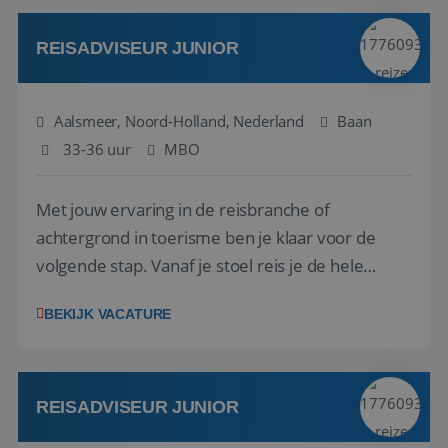
werken: of het nu gaat om vragen ...
REISADVISEUR JUNIOR
Aalsmeer, Noord-Holland, Nederland
Baan
33-36 uur
MBO
Met jouw ervaring in de reisbranche of
achtergrond in toerisme ben je klaar voor de
volgende stap. Vanaf je stoel reis je de hele
wereld over en speel je moeiteloos in op de
BEKIJK VACATURE
wensen van je team, je klant en wat er in de
reiswereld gebeurt. Met je enthousiasme weet je
klanten te overtuigen om die droomreis te
boeken! ...
REISADVISEUR JUNIOR