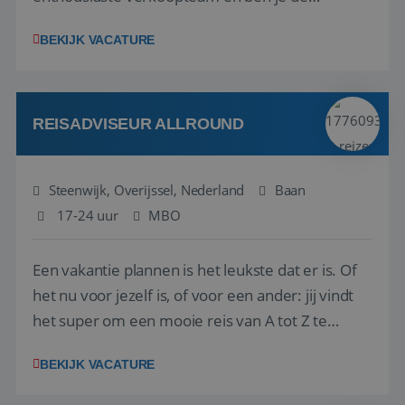
vraagbaak voor alles met betrekking tot vluchten
BEKIJK VACATURE
en tarieven waar je collega’s niet uitkomen.
Voorts ben je verantwoordelijk voor een stuk
kwaliteitsbewaking van alles wat met IATA te m...
REISADVISEUR ALLROUND
Steenwijk, Overijssel, Nederland
Baan
17-24 uur
MBO
Een vakantie plannen is het leukste dat er is. Of
het nu voor jezelf is, of voor een ander: jij vindt
het super om een mooie reis van A tot Z te
regelen. Door jouw kennis en ervaring leren onze
BEKIJK VACATURE
vakantiegangers de meest prachtige plekjes op
aarde kennen! 🏝️Wat ga je doen?Klantgericht