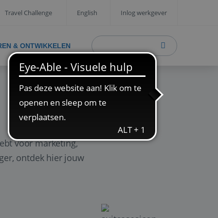
Travel Challenge
English
Inlog werkgever
REN & ONTWIKKELEN
ebt voor marketing,
ager, ontdek hier jouw