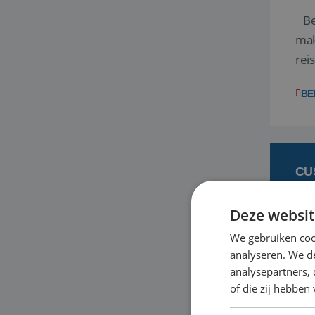
Ben
mak
rei
ent
BE
CU
Deze websit
6
We gebruiken coo
analyseren. We de
Heb
analysepartners,
bas
of die zij hebbe
en 