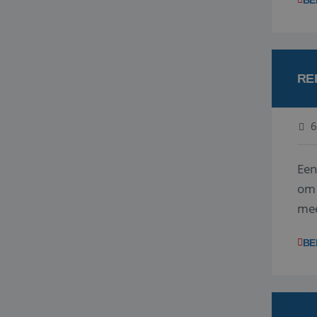
BE
RE
6
Een
om 
mee
vra
BE