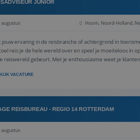
ISADVISEUR JUNIOR
 augustus
Hoorn, Noord-Holland, N
 jouw ervaring in de reisbranche of achtergrond in toerism
stoel reis je de hele wereld over en speel je moeiteloos in o
de reiswereld gebeurt. Met je enthousiasme weet je klante
ken! ...
KIJK VACATURE
AGE REISBUREAU - REGIO 14 ROTTERDAM
 augustus