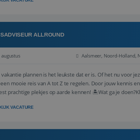
KIJK VACATURE
ISADVISEUR ALLROUND
 augustus
Aalsmeer, Noord-Holland, 
 vakantie plannen is het leukste dat er is. Of het nu voor jeze
een mooie reis van A tot Z te regelen. Door jouw kennis e
st prachtige plekjes op aarde kennen! 🏝️Wat ga je doen?K
gen ...
KIJK VACATURE