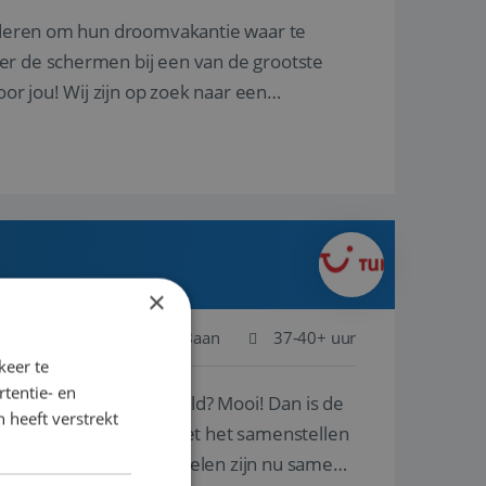
nderen om hun droomvakantie waar te
er de schermen bij een van de grootste
oor jou! Wij zijn op zoek naar een
×
Schiphol
Baan
37-40+ uur
keer te
tentie- en
ste plekken van de wereld? Mooi! Dan is de
 heeft verstrekt
reren en ondersteunen met het samenstellen
natuur? Al deze onderdelen zijn nu samen