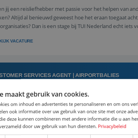
 jij een reisliefhebber met passie voor het helpen van a
en? Altijd al benieuwd geweest hoe het eraan toegaat acht
sorganisaties? Dan is een stage bij TUI Nederland echt iets v
housiaste, leergie...
KIJK VACATURE
STOMER SERVICES AGENT | AIRPORTBALIES
e maakt gebruik van cookies.
 augustus
kies om inhoud en advertenties te personaliseren en om ons ver
len ook informatie over uw gebruik van onze site met onze adver
 jij een passie voor reizen en reis je graag af naar de mooi
 die deze kunnen combineren met andere informatie die u aan hen
is goed. Zie je het als een uitdaging om anderen te inspi
n verzameld door uw gebruik van hun diensten.
Privacybeleid
boeken van de perfecte vakantie en is verkopen je tweede 