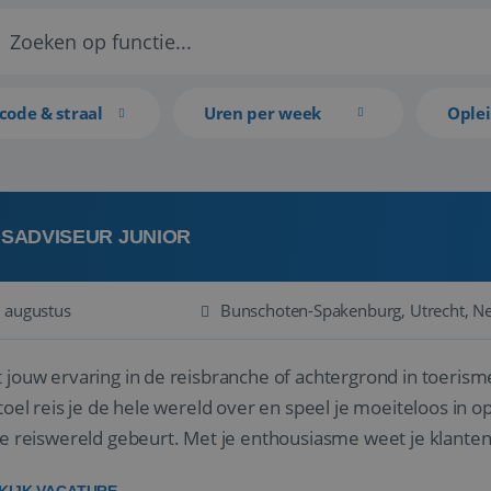
code & straal
Uren per week
Ople
ISADVISEUR JUNIOR
 augustus
Bunschoten-Spakenburg, Utrecht, N
 jouw ervaring in de reisbranche of achtergrond in toerism
stoel reis je de hele wereld over en speel je moeiteloos in o
de reiswereld gebeurt. Met je enthousiasme weet je klante
ken! ...