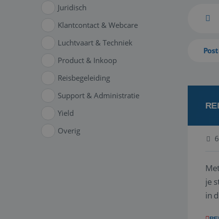
Juridisch
Klantcontact & Webcare
Luchtvaart & Techniek
Post
Product & Inkoop
Reisbegeleiding
Support & Administratie
RE
Yield
Overig
6
Met
je 
in 
boe