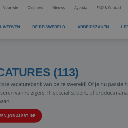
Voor wie
Over ons
Nieuws
Agenda
FAQ & Contact
 & WERVEN
DE REISWERELD
ARBEIDSZAKEN
LE
CATURES (113)
tste vacaturebank van de reiswereld! Of je nu passie h
iseren van reizigers, IT-specialist bent, of productman
aan.
EEN JOB ALERT IN!