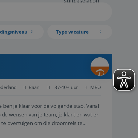
idingsniveau
Type vacature
ederland
Baan
37-40+ uur
MBO
e ben je klaar voor de volgende stap. Vanaf
p de wensen van je team, je klant en wat er
n te overtuigen om die droomreis te