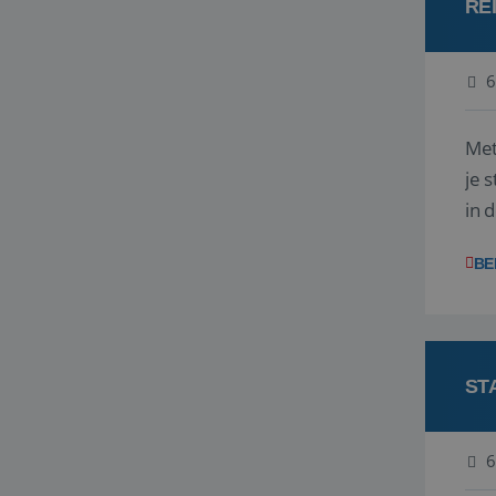
RE
6
Met
je 
in 
boe
BE
ST
6