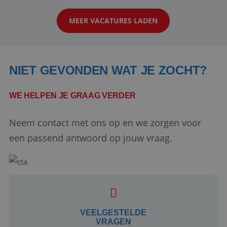
klanten te overtuigen om die droomreis te
MEER VACATURES LADEN
boeken! ...
NIET GEVONDEN WAT JE ZOCHT?
WE HELPEN JE GRAAG VERDER
Neem contact met ons op en we zorgen voor
Google Privacy Policy
een passend antwoord op jouw vraag.
li_gc
5 maanden 4
LinkedIn
weken
Corporation
.linkedin.com
VEELGESTELDE
VRAGEN