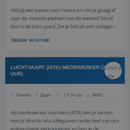
Heb jij een passie voor reizen en reis je graag af
naar de mooiste plekken van de wereld? Mooi!
Dan is de basis goed. Zie je het als een uitdaging
om anderen te inspireren en ondersteunen met
BEKIJK VACATURE
het samenstellen en boeken van de perfecte
vakantie en is verkopen je tweede natuur? Al
deze onderdelen zijn nu samen gevoegd...
LUCHTVAART (IATA) MEDEWERKER (24-32
UUR)
Diemen
Baan
17-24 uur
MBO
Als medewerker vluchten (IATA) ben je samen
met je directe Iata collega een onderdeel van ons
enthousiaste verkoopteam en ben je de