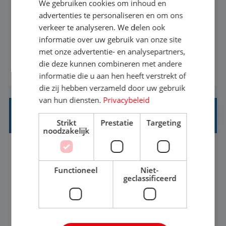
We gebruiken cookies om inhoud en
Met jouw ervaring in de reisbranche of
advertenties te personaliseren en om ons
verkeer te analyseren. We delen ook
achtergrond in toerisme ben je klaar voor de
informatie over uw gebruik van onze site
volgende stap. Vanaf je stoel reis je de hele
met onze advertentie- en analysepartners,
wereld over en speel je moeiteloos in op de
die deze kunnen combineren met andere
BEKIJK VACATURE
wensen van je team, je klant en wat er in de
informatie die u aan hen heeft verstrekt of
reiswereld gebeurt. Met je enthousiasme weet je
die zij hebben verzameld door uw gebruik
klanten te overtuigen om die droomreis te
van hun diensten.
Privacybeleid
boeken! ...
REISADVISEUR ALLROUND
Strikt
Prestatie
Targeting
noodzakelijk
Aalsmeer, Noord-Holland, Nederland
Baan
33-36 uur
MBO
Functioneel
Niet-
geclassificeerd
Een vakantie plannen is het leukste dat er is. Of
het nu voor jezelf is, of voor een ander: jij vindt
het super om een mooie reis van A tot Z te