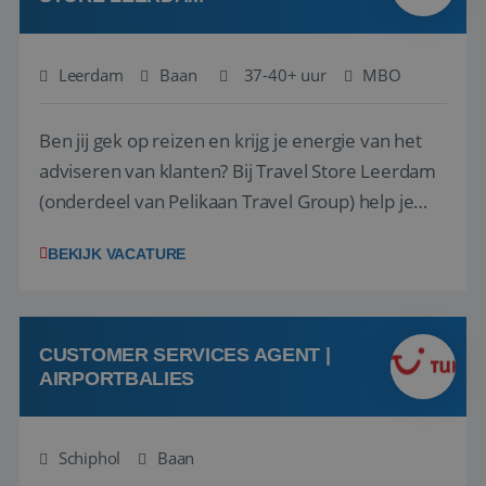
Leerdam
Baan
37-40+ uur
MBO
Ben jij gek op reizen en krijg je energie van het
adviseren van klanten? Bij Travel Store Leerdam
(onderdeel van Pelikaan Travel Group) help je
klanten met zorg en aandacht hun ideale reis te
BEKIJK VACATURE
vinden. Samen maken we van elke reis een
onvergetelijke ervaring. Of je nu al jaren ervaring
hebt in de reisbranche of j...
CUSTOMER SERVICES AGENT |
AIRPORTBALIES
Schiphol
Baan