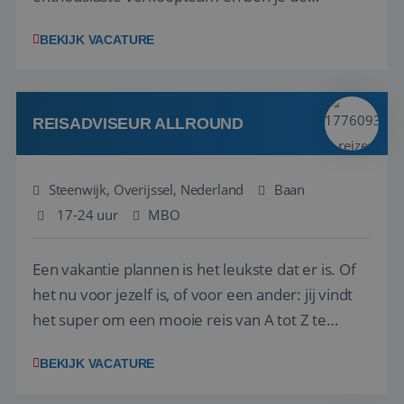
vraagbaak voor alles met betrekking tot vluchten
BEKIJK VACATURE
en tarieven waar je collega’s niet uitkomen.
Voorts ben je verantwoordelijk voor een stuk
kwaliteitsbewaking van alles wat met IATA te m...
REISADVISEUR ALLROUND
Steenwijk, Overijssel, Nederland
Baan
17-24 uur
MBO
Een vakantie plannen is het leukste dat er is. Of
het nu voor jezelf is, of voor een ander: jij vindt
het super om een mooie reis van A tot Z te
regelen. Door jouw kennis en ervaring leren onze
BEKIJK VACATURE
vakantiegangers de meest prachtige plekjes op
aarde kennen! 🏝️Wat ga je doen?Klantgericht