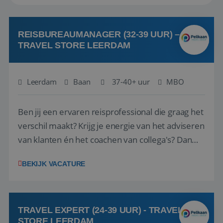
REISBUREAUMANAGER (32-39 UUR) –
TRAVEL STORE LEERDAM
Leerdam
Baan
37-40+ uur
MBO
Ben jij een ervaren reisprofessional die graag het
verschil maakt? Krijg je energie van het adviseren
van klanten én het coachen van collega's? Dan
zijn wij op zoek naar jou. Bij Travel Store Leerdam
BEKIJK VACATURE
(onderdeel van Pelikaan Travel Group) zoeken
we een Reisbureaumanager die samen met het
team het reisbureau verder...
TRAVEL EXPERT (24-39 UUR) - TRAVEL
STORE LEERDAM