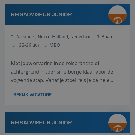
werken: of het nu gaat om vragen ...
REISADVISEUR JUNIOR
Aalsmeer, Noord-Holland, Nederland
Baan
33-36 uur
MBO
Met jouw ervaring in de reisbranche of
achtergrond in toerisme ben je klaar voor de
volgende stap. Vanaf je stoel reis je de hele
wereld over en speel je moeiteloos in op de
BEKIJK VACATURE
wensen van je team, je klant en wat er in de
reiswereld gebeurt. Met je enthousiasme weet je
klanten te overtuigen om die droomreis te
boeken! ...
REISADVISEUR JUNIOR