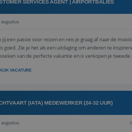
STOMER SERVICES AGENT | AIRPORTBALIES
 augustus
 jij een passie voor reizen en reis je graag af naar de mooi
is goed. Zie je het als een uitdaging om anderen te inspi
boeken van de perfecte vakantie en is verkopen je tweede 
oegd...
KIJK VACATURE
CHTVAART (IATA) MEDEWERKER (24-32 UUR)
 augustus