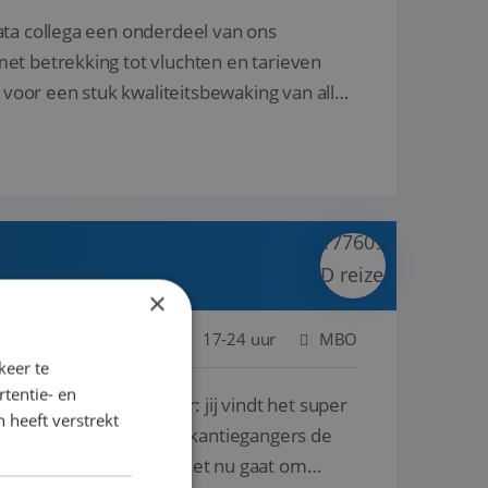
ata collega een onderdeel van ons
et betrekking tot vluchten en tarieven
 voor een stuk kwaliteitsbewaking van alles
×
 Nederland
Baan
17-24 uur
MBO
keer te
tentie- en
lf is, of voor een ander: jij vindt het super
 heeft verstrekt
n ervaring leren onze vakantiegangers de
lantgericht werken: of het nu gaat om