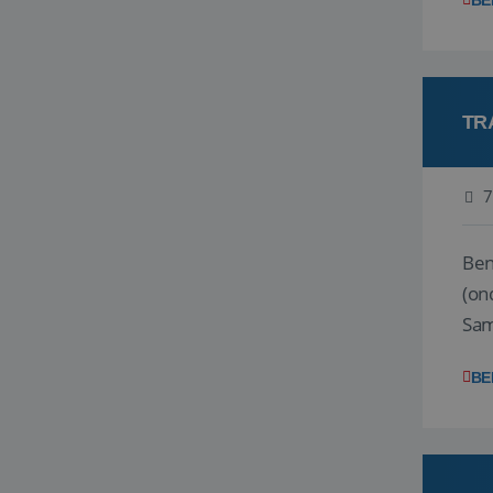
BE
TR
7
Ben j
(on
Samen
reis
BE