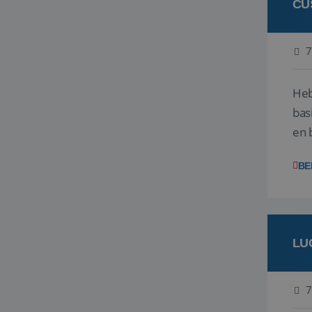
CU
7
Heb
bas
en 
gev
BE
LU
7