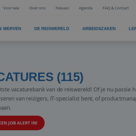
Voor wie
Over ons
Nieuws
Agenda
FAQ & Contact
 & WERVEN
DE REISWERELD
ARBEIDSZAKEN
LE
CATURES (115)
tste vacaturebank van de reiswereld! Of je nu passie h
iseren van reizigers, IT-specialist bent, of productman
aan.
EEN JOB ALERT IN!