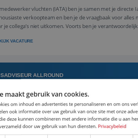
 medewerker vluchten (IATA) ben je samen met je directe I
housiaste verkoopteam en ben je de vraagbaak voor alles m
r je collega’s niet uitkomen. Voorts ben je verantwoordelijk
 met IATA te m...
KIJK VACATURE
ISADVISEUR ALLROUND
e maakt gebruik van cookies.
 augustus
Steenwijk, Overijssel,
kies om inhoud en advertenties te personaliseren en om ons ver
len ook informatie over uw gebruik van onze site met onze adver
 vakantie plannen is het leukste dat er is. Of het nu voor jeze
 die deze kunnen combineren met andere informatie die u aan hen
een mooie reis van A tot Z te regelen. Door jouw kennis e
n verzameld door uw gebruik van hun diensten.
Privacybeleid
st prachtige plekjes op aarde kennen! 🏝️Wat ga je doen?K