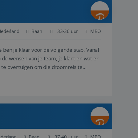
ina's.
gasten op te slaan
et-essentiële
akelijke cookie
Nederland
Baan
33-36 uur
MBO
uitgevoerd met het
rscheid te maken
e ben je klaar voor de volgende stap. Vanaf
g voor de website,
en over het
p de wensen van je team, je klant en wat er
n te overtuigen om die droomreis te
Cookie-Script.com-
 bezoekers te
okie-Script.com is
toestemming van de
interactie met de
vens over de
trekking tot
lingen, zodat hun
 toekomstige
Omschrijving
ederland
Baan
37-40+ uur
MBO