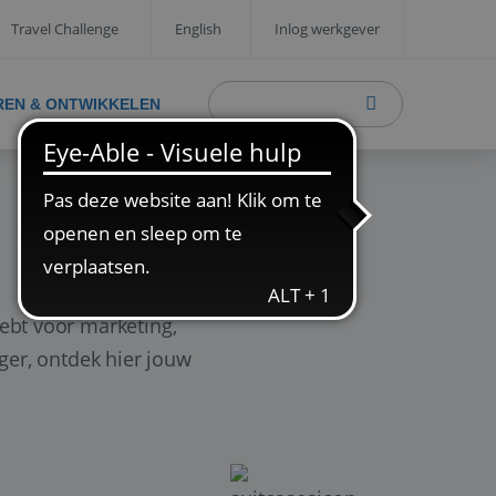
Travel Challenge
English
Inlog werkgever
REN & ONTWIKKELEN
ebt voor marketing,
ager, ontdek hier jouw