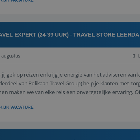
KIJK VACATURE
AVEL EXPERT (24-39 UUR) - TRAVEL STORE LEERD
 augustus
ij gek op reizen en krijg je energie van het adviseren van klanten? Bij Travel St
derdeel van Pelikaan Travel Group) help je klanten met zorg
 maken we van elke reis een onvergetelijke ervaring. Of je nu al jaren ervaring hebt in de
branche of j...
KIJK VACATURE