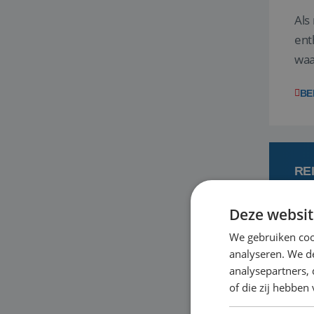
Als
ent
waa
wat
BE
RE
Deze websit
7
We gebruiken coo
analyseren. We de
Een
analysepartners,
om 
of die zij hebbe
mee