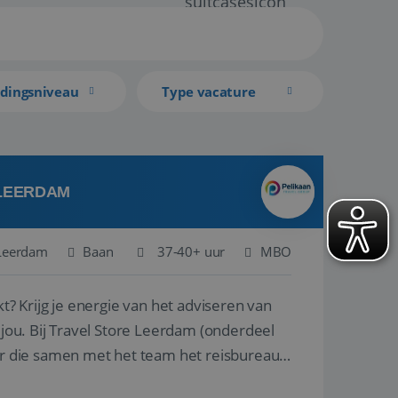
idingsniveau
Type vacature
 LEERDAM
Leerdam
Baan
37-40+ uur
MBO
kt? Krijg je energie van het adviseren van
derdeel
r die samen met het team het reisbureau