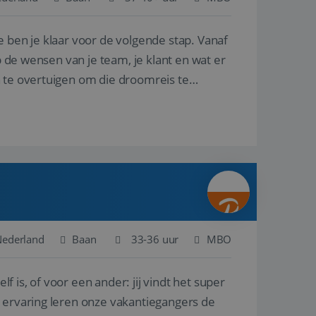
e ben je klaar voor de volgende stap. Vanaf
en betrokkenheid op
tefunctionaliteit te
n voert informatie
p de wensen van je team, je klant en wat er
ikt en over
eft gezien voordat
n te overtuigen om die droomreis te
alytics - wat een
analyseservice van
ers te
r toe te wijzen als
be-video's die in
n site en wordt
e websitebezoeker
 te berekenen voor
face gebruikt.
we gebruiken om het
nalytics software.
e meten.
e gebruiker op te
 tot één
osoft als een
 door ingesloten
e sessiestatus te
 dat het
soft-domeinen,
Nederland
Baan
33-36 uur
MBO
orgt voor de goede
lf is, of voor een ander: jij vindt het super
het delen van de
n ervaring leren onze vakantiegangers de