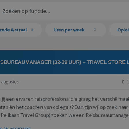
code & straal
Uren per week
Ople
ISBUREAUMANAGER (32-39 UUR) – TRAVEL STORE
 augustus
 jij een ervaren reisprofessional die graag het verschil maa
en én het coachen van collega's? Dan zijn wij op zoek naar jou. Bij Travel Store Leerdam (on
 Pelikaan Travel Group) zoeken we een Reisbureaumanage
der...