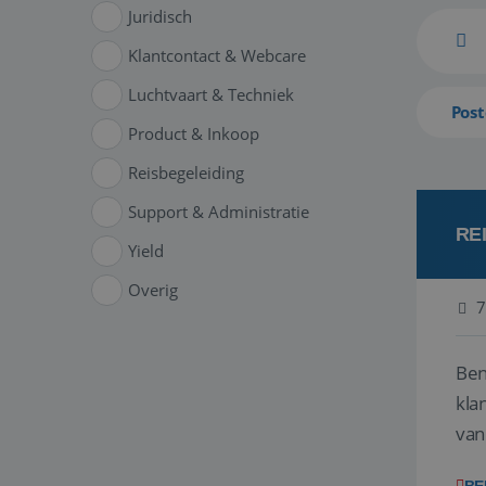
Juridisch
Klantcontact & Webcare
Luchtvaart & Techniek
Post
Product & Inkoop
Reisbegeleiding
Support & Administratie
RE
Yield
Overig
7
Ben
klant
van
ver