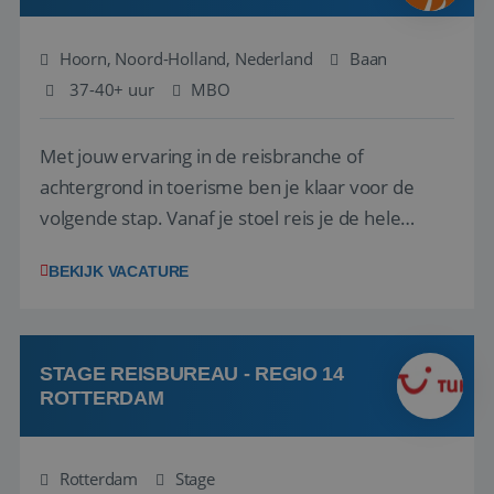
Hoorn, Noord-Holland, Nederland
Baan
37-40+ uur
MBO
Met jouw ervaring in de reisbranche of
achtergrond in toerisme ben je klaar voor de
volgende stap. Vanaf je stoel reis je de hele
wereld over en speel je moeiteloos in op de
BEKIJK VACATURE
wensen van je team, je klant en wat er in de
reiswereld gebeurt. Met je enthousiasme weet je
klanten te overtuigen om die droomreis te
boeken! ...
STAGE REISBUREAU - REGIO 14
ROTTERDAM
Rotterdam
Stage