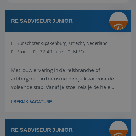
REISADVISEUR JUNIOR
Bunschoten-Spakenburg, Utrecht, Nederland
Baan
37-40+ uur
MBO
Met jouw ervaring in de reisbranche of
achtergrond in toerisme ben je klaar voor de
volgende stap. Vanaf je stoel reis je de hele
wereld over en speel je moeiteloos in op de
BEKIJK VACATURE
wensen van je team, je klant en wat er in de
reiswereld gebeurt. Met je enthousiasme weet je
klanten te overtuigen om die droomreis te
boeken! ...
REISADVISEUR JUNIOR