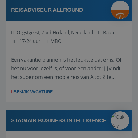
Attractive remuneration, discre...
REISADVISEUR ALLROUND
Oegstgeest, Zuid-Holland, Nederland
Baan
17-24 uur
MBO
Een vakantie plannen is het leukste dat er is. Of
het nu voor jezelf is, of voor een ander: jij vindt
het super om een mooie reis van A tot Z te
regelen. Door jouw kennis en ervaring leren onze
BEKIJK VACATURE
vakantiegangers de meest prachtige plekjes op
aarde kennen! 🏝️Wat ga je doen?Klantgericht
werken: of het nu gaat om vragen ...
STAGIAIR BUSINESS INTELLIGENCE