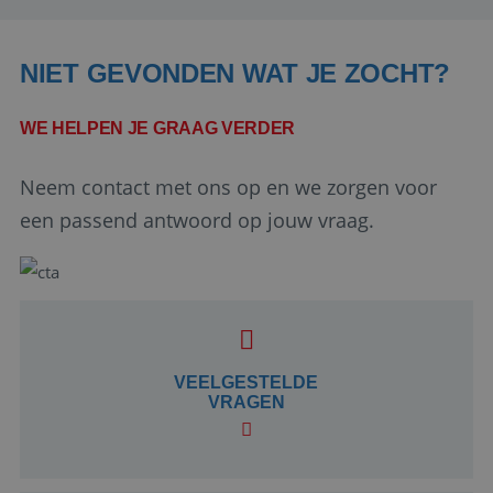
NIET GEVONDEN WAT JE ZOCHT?
WE HELPEN JE GRAAG VERDER
Neem contact met ons op en we zorgen voor
een passend antwoord op jouw vraag.
Google Privacy Policy
li_gc
5 maanden 4
LinkedIn
weken
VEELGESTELDE
Corporation
.linkedin.com
VRAGEN