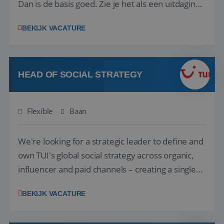
Dan is de basis goed. Zie je het als een uitdaging
om anderen te inspireren en ondersteunen met
BEKIJK VACATURE
het samenstellen en boeken van de perfecte
vakantie en is verkopen je tweede natuur? Al
deze onderdelen zijn nu samen gevoegd...
HEAD OF SOCIAL STRATEGY
Flexible
Baan
We're looking for a strategic leader to define and
own TUI's global social strategy across organic,
influencer and paid channels – creating a single
playbook that regional teams bring to life
BEKIJK VACATURE
locally. The role will be published until 18 August
2026. ABOUT OUR OFFER• Personal benefits: