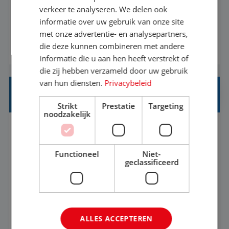
eenoudergezinnen én singles de meest
verkeer te analyseren. We delen ook
onvergetelijke vakanties van hun leven, hoe gaaf
informatie over uw gebruik van onze site
met onze advertentie- en analysepartners,
is dat? Ben jij de commerciële professional die
die deze kunnen combineren met andere
BEKIJK VACATURE
net zo goed thuis is in een onderhandeling als op
informatie die u aan hen heeft verstrekt of
verkenning bij een nieuwe accommodatie ergens
die zij hebben verzameld door uw gebruik
in Europa? Dan is dit jouw kans. A...
van hun diensten.
Privacybeleid
INKOPER VAKANTIES
Strikt
Prestatie
Targeting
noodzakelijk
Nijmegen
Baan
33-36 uur
MBO
Functioneel
Niet-
Jij vindt de mooiste plekjes ter wereld en geeft
geclassificeerd
eenoudergezinnen én singles de meest
onvergetelijke vakanties van hun leven, hoe gaaf
is dat? Ben jij de commerciële professional die
BEKIJK VACATURE
ALLES ACCEPTEREN
net zo goed thuis is in een onderhandeling als op