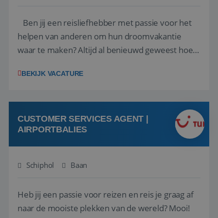
Ben jij een reisliefhebber met passie voor het
helpen van anderen om hun droomvakantie
waar te maken? Altijd al benieuwd geweest hoe
het eraan toegaat achter de schermen bij een
BEKIJK VACATURE
van de grootste reisorganisaties? Dan is een
stage bij TUI Nederland echt iets voor jou! Wij zijn
op zoek naar een enthousiaste, leergie...
CUSTOMER SERVICES AGENT |
AIRPORTBALIES
Schiphol
Baan
Heb jij een passie voor reizen en reis je graag af
naar de mooiste plekken van de wereld? Mooi!