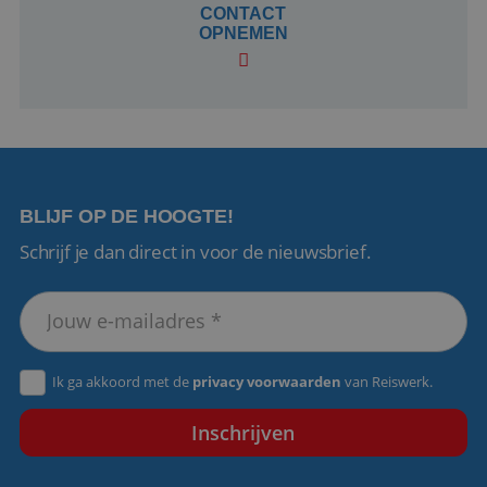
dagen
www.reiswerk.nl
CONTACT
OPNEMEN
VISITOR_PRIVACY_METADATA
5 maanden 4
YouTube
BLIJF OP DE HOOGTE!
weken
.youtube.com
Schrijf je dan direct in voor de nieuwsbrief.
Ik ga akkoord met de
privacy voorwaarden
van Reiswerk.