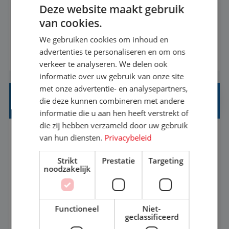
Deze website maakt gebruik
informatiebehoefte van verschillende interne
van cookies.
afdelingen specificeren. Aan de hand van deze
We gebruiken cookies om inhoud en
informatiebehoefte ga je BI-producten zoals
advertenties te personaliseren en om ons
BEKIJK VACATURE
adviezen, rapportages en dashboards
verkeer te analyseren. We delen ook
ontwikkelen, aanpassen en leveren. Deze
informatie over uw gebruik van onze site
producten ontwikkel je door middel van de data
met onze advertentie- en analysepartners,
uit ons datawa...
INKOPER VAKANTIES
die deze kunnen combineren met andere
informatie die u aan hen heeft verstrekt of
die zij hebben verzameld door uw gebruik
van hun diensten.
Privacybeleid
Nijmegen
Baan
33-36 uur
MBO
Strikt
Prestatie
Targeting
Jij vindt de mooiste plekjes ter wereld en geeft
noodzakelijk
eenoudergezinnen én singles de meest
onvergetelijke vakanties van hun leven, hoe gaaf
Functioneel
Niet-
is dat? Ben jij de commerciële professional die
geclassificeerd
BEKIJK VACATURE
net zo goed thuis is in een onderhandeling als op