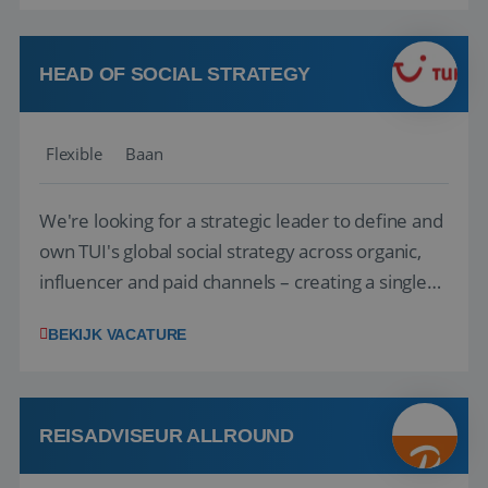
vakantie en is verkopen je tweede natuur? Al
deze onderdelen zijn nu samen gevoegd...
HEAD OF SOCIAL STRATEGY
Flexible
Baan
We're looking for a strategic leader to define and
own TUI's global social strategy across organic,
influencer and paid channels – creating a single
playbook that regional teams bring to life
BEKIJK VACATURE
locally. The role will be published until 18 August
2026. ABOUT OUR OFFER• Personal benefits:
Attractive remuneration, discre...
REISADVISEUR ALLROUND