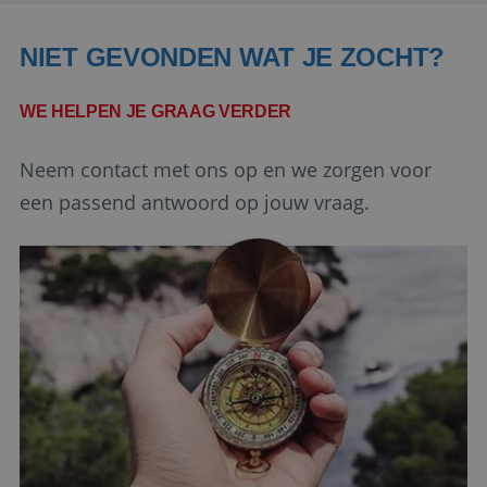
Domein
PHPSESSID
Sessie
PHP.net
NIET GEVONDEN WAT JE ZOCHT?
www.reiswerk.nl
WE HELPEN JE GRAAG VERDER
Neem contact met ons op en we zorgen voor
een passend antwoord op jouw vraag.
Google Privacy Policy
li_gc
5 maanden 4
LinkedIn