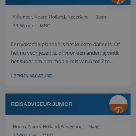
Aalsmeer, Noord-Holland, Nederland
Baan
33-36 uur
MBO
Een vakantie plannen is het leukste dat er is. Of
het nu voor jezelf is, of voor een ander: jij vindt
het super om een mooie reis van A tot Z te
regelen. Door jouw kennis en ervaring leren onze
BEKIJK VACATURE
vakantiegangers de meest prachtige plekjes op
aarde kennen! 🏝️Wat ga je doen?Klantgericht
werken: of het nu gaat om vragen ...
REISADVISEUR JUNIOR
Hoorn, Noord-Holland, Nederland
Baan
37-40+ uur
MBO