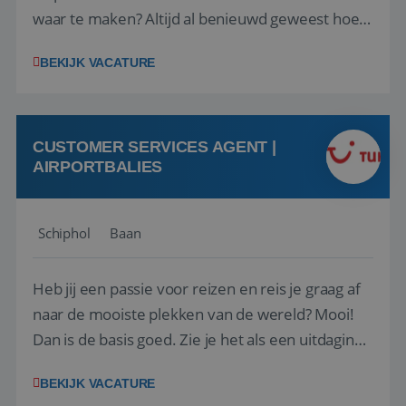
waar te maken? Altijd al benieuwd geweest hoe
het eraan toegaat achter de schermen bij een
BEKIJK VACATURE
van de grootste reisorganisaties? Dan is een
stage bij TUI Nederland echt iets voor jou! Wij zijn
op zoek naar een enthousiaste, leergie...
CUSTOMER SERVICES AGENT |
AIRPORTBALIES
Schiphol
Baan
Heb jij een passie voor reizen en reis je graag af
naar de mooiste plekken van de wereld? Mooi!
Dan is de basis goed. Zie je het als een uitdaging
om anderen te inspireren en ondersteunen met
BEKIJK VACATURE
het samenstellen en boeken van de perfecte