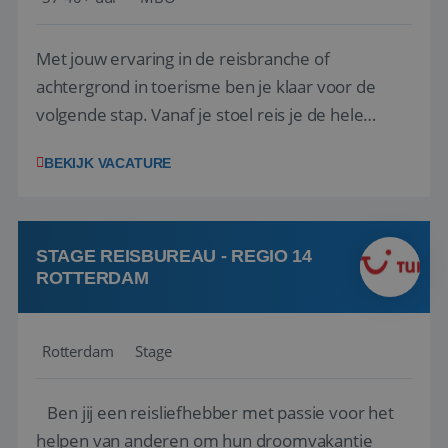
Met jouw ervaring in de reisbranche of
achtergrond in toerisme ben je klaar voor de
volgende stap. Vanaf je stoel reis je de hele
wereld over en speel je moeiteloos in op de
BEKIJK VACATURE
wensen van je team, je klant en wat er in de
reiswereld gebeurt. Met je enthousiasme weet je
klanten te overtuigen om die droomreis te
boeken! ...
STAGE REISBUREAU - REGIO 14
ROTTERDAM
Rotterdam
Stage
Ben jij een reisliefhebber met passie voor het
helpen van anderen om hun droomvakantie