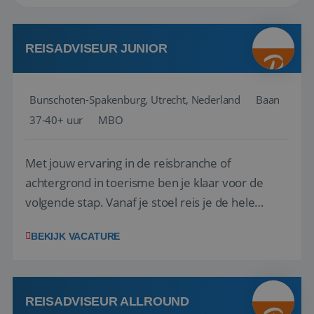
REISADVISEUR JUNIOR
Bunschoten-Spakenburg, Utrecht, Nederland
Baan
37-40+ uur
MBO
Met jouw ervaring in de reisbranche of
achtergrond in toerisme ben je klaar voor de
volgende stap. Vanaf je stoel reis je de hele
wereld over en speel je moeiteloos in op de
BEKIJK VACATURE
wensen van je team, je klant en wat er in de
reiswereld gebeurt. Met je enthousiasme weet je
klanten te overtuigen om die droomreis te
boeken! ...
REISADVISEUR ALLROUND