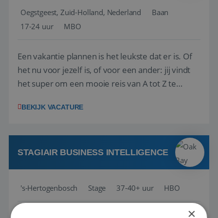
Oegstgeest, Zuid-Holland, Nederland
Baan
17-24 uur
MBO
Een vakantie plannen is het leukste dat er is. Of
het nu voor jezelf is, of voor een ander: jij vindt
het super om een mooie reis van A tot Z te
regelen. Door jouw kennis en ervaring leren onze
BEKIJK VACATURE
vakantiegangers de meest prachtige plekjes op
aarde kennen! 🏝️Wat ga je doen?Klantgericht
werken: of het nu gaat om vragen ...
STAGIAIR BUSINESS INTELLIGENCE
's-Hertogenbosch
Stage
37-40+ uur
HBO
×
Als Stagiaire Business Intelligence ga je de