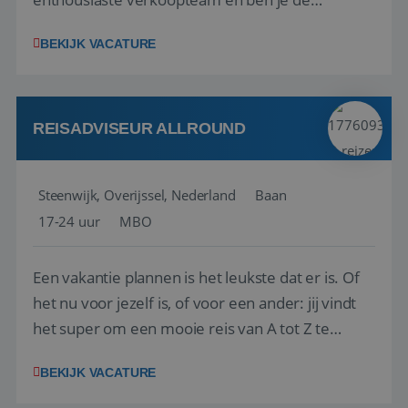
vraagbaak voor alles met betrekking tot vluchten
BEKIJK VACATURE
en tarieven waar je collega’s niet uitkomen.
Voorts ben je verantwoordelijk voor een stuk
kwaliteitsbewaking van alles wat met IATA te m...
REISADVISEUR ALLROUND
Steenwijk, Overijssel, Nederland
Baan
17-24 uur
MBO
Een vakantie plannen is het leukste dat er is. Of
het nu voor jezelf is, of voor een ander: jij vindt
het super om een mooie reis van A tot Z te
regelen. Door jouw kennis en ervaring leren onze
BEKIJK VACATURE
vakantiegangers de meest prachtige plekjes op
aarde kennen! 🏝️Wat ga je doen?Klantgericht