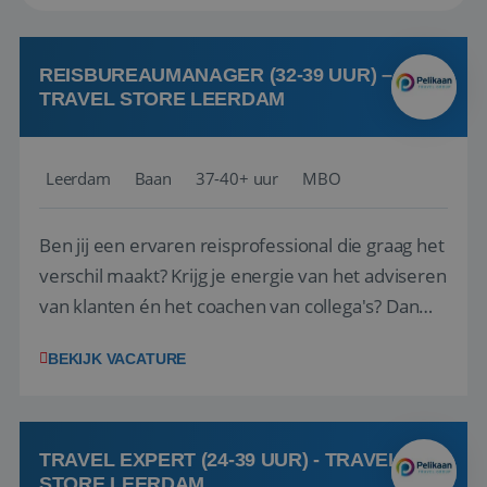
REISBUREAUMANAGER (32-39 UUR) –
TRAVEL STORE LEERDAM
Leerdam
Baan
37-40+ uur
MBO
Ben jij een ervaren reisprofessional die graag het
verschil maakt? Krijg je energie van het adviseren
van klanten én het coachen van collega's? Dan
zijn wij op zoek naar jou. Bij Travel Store Leerdam
BEKIJK VACATURE
(onderdeel van Pelikaan Travel Group) zoeken
we een Reisbureaumanager die samen met het
team het reisbureau verder...
TRAVEL EXPERT (24-39 UUR) - TRAVEL
STORE LEERDAM