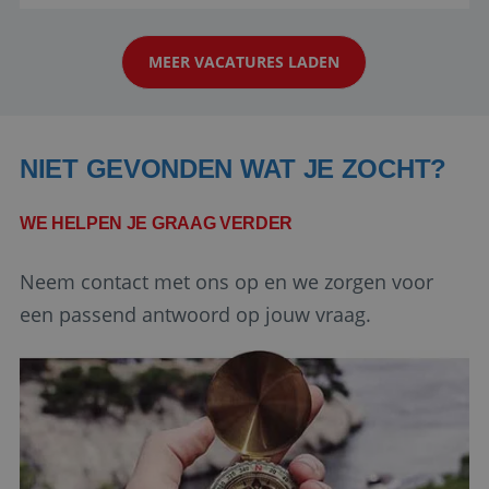
reiswereld gebeurt. Met je enthousiasme weet je
strikt noodzakelijke cookies.
klanten te overtuigen om die droomreis te
Aanbieder
/
Naam
Vervaldatum
Domein
MEER VACATURES LADEN
boeken! ...
PHPSESSID
Sessie
PHP.net
www.reiswerk.nl
NIET GEVONDEN WAT JE ZOCHT?
WE HELPEN JE GRAAG VERDER
Neem contact met ons op en we zorgen voor
een passend antwoord op jouw vraag.
Google Privacy Policy