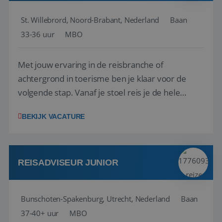
St. Willebrord, Noord-Brabant, Nederland
Baan
33-36 uur
MBO
Met jouw ervaring in de reisbranche of
achtergrond in toerisme ben je klaar voor de
volgende stap. Vanaf je stoel reis je de hele
wereld over en speel je moeiteloos in op de
BEKIJK VACATURE
wensen van je team, je klant en wat er in de
reiswereld gebeurt. Met je enthousiasme weet je
klanten te overtuigen om die droomreis te
boeken! ...
REISADVISEUR JUNIOR
Bunschoten-Spakenburg, Utrecht, Nederland
Baan
37-40+ uur
MBO