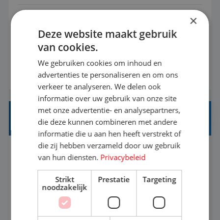
×
Met jouw ervaring in de reisbranche of
Deze website maakt gebruik
achtergrond in toerisme ben je klaar voor de
van cookies.
volgende stap. Vanaf je stoel reis je de hele
wereld over en speel je moeiteloos in op de
We gebruiken cookies om inhoud en
BEKIJK VACATURE
advertenties te personaliseren en om ons
wensen van je team, je klant en wat er in de
verkeer te analyseren. We delen ook
reiswereld gebeurt. Met je enthousiasme weet je
informatie over uw gebruik van onze site
klanten te overtuigen om die droomreis te
met onze advertentie- en analysepartners,
boeken! ...
REISADVISEUR ALLROUND
die deze kunnen combineren met andere
informatie die u aan hen heeft verstrekt of
die zij hebben verzameld door uw gebruik
Aalsmeer, Noord-Holland, Nederland
Baan
van hun diensten.
Privacybeleid
33-36 uur
MBO
Strikt
Prestatie
Targeting
noodzakelijk
Een vakantie plannen is het leukste dat er is. Of
het nu voor jezelf is, of voor een ander: jij vindt