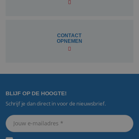
CookieScriptConsent
4 weken 2
CookieScript
dagen
www.reiswerk.nl
CONTACT
OPNEMEN
VISITOR_PRIVACY_METADATA
5 maanden 4
YouTube
weken
.youtube.com
BLIJF OP DE HOOGTE!
Schrijf je dan direct in voor de nieuwsbrief.