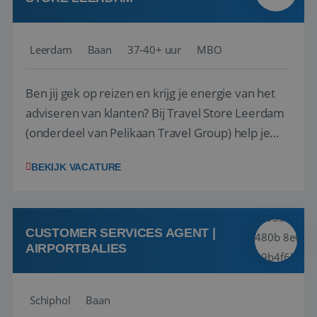
Leerdam
Baan
37-40+ uur
MBO
Ben jij gek op reizen en krijg je energie van het
adviseren van klanten? Bij Travel Store Leerdam
(onderdeel van Pelikaan Travel Group) help je
klanten met zorg en aandacht hun ideale reis te
BEKIJK VACATURE
vinden. Samen maken we van elke reis een
onvergetelijke ervaring. Of je nu al jaren ervaring
hebt in de reisbranche of j...
CUSTOMER SERVICES AGENT |
AIRPORTBALIES
Schiphol
Baan