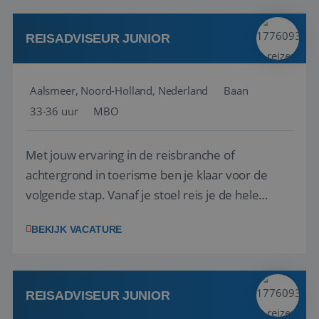
werken: of het nu gaat om vragen ...
REISADVISEUR JUNIOR
Aalsmeer, Noord-Holland, Nederland
Baan
33-36 uur
MBO
Met jouw ervaring in de reisbranche of
achtergrond in toerisme ben je klaar voor de
volgende stap. Vanaf je stoel reis je de hele
wereld over en speel je moeiteloos in op de
BEKIJK VACATURE
wensen van je team, je klant en wat er in de
reiswereld gebeurt. Met je enthousiasme weet je
klanten te overtuigen om die droomreis te
boeken! ...
REISADVISEUR JUNIOR