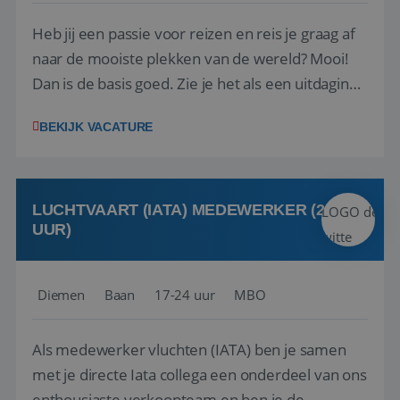
Heb jij een passie voor reizen en reis je graag af
naar de mooiste plekken van de wereld? Mooi!
Dan is de basis goed. Zie je het als een uitdaging
om anderen te inspireren en ondersteunen met
BEKIJK VACATURE
het samenstellen en boeken van de perfecte
vakantie en is verkopen je tweede natuur? Al
deze onderdelen zijn nu samen gevoegd...
LUCHTVAART (IATA) MEDEWERKER (24-32
UUR)
Diemen
Baan
17-24 uur
MBO
Als medewerker vluchten (IATA) ben je samen
met je directe Iata collega een onderdeel van ons
enthousiaste verkoopteam en ben je de