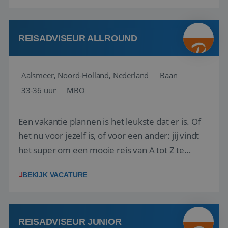
reiswereld gebeurt. Met je enthousiasme weet je
klanten te overtuigen om die droomreis te
boeken! ...
REISADVISEUR ALLROUND
Aalsmeer, Noord-Holland, Nederland
Baan
33-36 uur
MBO
Een vakantie plannen is het leukste dat er is. Of
het nu voor jezelf is, of voor een ander: jij vindt
het super om een mooie reis van A tot Z te
regelen. Door jouw kennis en ervaring leren onze
BEKIJK VACATURE
vakantiegangers de meest prachtige plekjes op
aarde kennen! 🏝️Wat ga je doen?Klantgericht
werken: of het nu gaat om vragen ...
REISADVISEUR JUNIOR