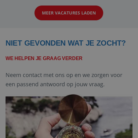
strikt noodzakelijke cookies.
werken: of het nu gaat om vragen ...
Aanbieder
/
Naam
Vervaldatum
MEER VACATURES LADEN
Domein
PHPSESSID
Sessie
PHP.net
www.reiswerk.nl
NIET GEVONDEN WAT JE ZOCHT?
WE HELPEN JE GRAAG VERDER
Neem contact met ons op en we zorgen voor
een passend antwoord op jouw vraag.
Google Privacy Policy