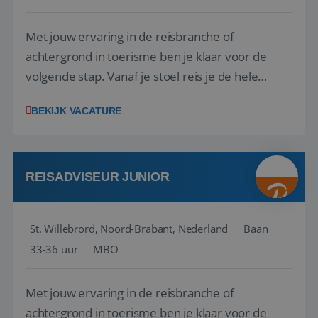
Met jouw ervaring in de reisbranche of
achtergrond in toerisme ben je klaar voor de
volgende stap. Vanaf je stoel reis je de hele
wereld over en speel je moeiteloos in op de
BEKIJK VACATURE
wensen van je team, je klant en wat er in de
reiswereld gebeurt. Met je enthousiasme weet je
klanten te overtuigen om die droomreis te
boeken! ...
REISADVISEUR JUNIOR
St. Willebrord, Noord-Brabant, Nederland
Baan
33-36 uur
MBO
Met jouw ervaring in de reisbranche of
achtergrond in toerisme ben je klaar voor de