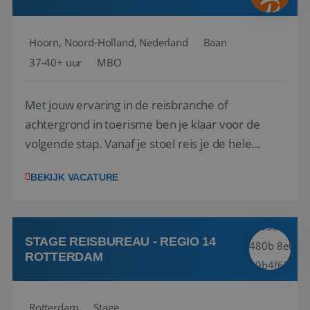
Hoorn, Noord-Holland, Nederland
Baan
37-40+ uur
MBO
Met jouw ervaring in de reisbranche of
achtergrond in toerisme ben je klaar voor de
volgende stap. Vanaf je stoel reis je de hele
wereld over en speel je moeiteloos in op de
BEKIJK VACATURE
wensen van je team, je klant en wat er in de
reiswereld gebeurt. Met je enthousiasme weet je
klanten te overtuigen om die droomreis te
boeken! ...
STAGE REISBUREAU - REGIO 14
ROTTERDAM
Rotterdam
Stage