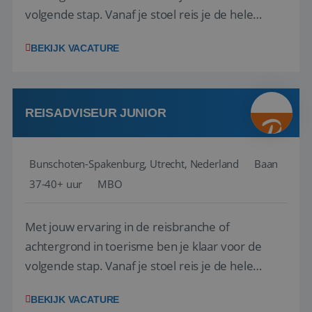
volgende stap. Vanaf je stoel reis je de hele
wereld over en speel je moeiteloos in op de
BEKIJK VACATURE
wensen van je team, je klant en wat er in de
reiswereld gebeurt. Met je enthousiasme weet je
klanten te overtuigen om die droomreis te
boeken! ...
REISADVISEUR JUNIOR
Bunschoten-Spakenburg, Utrecht, Nederland
Baan
37-40+ uur
MBO
Met jouw ervaring in de reisbranche of
achtergrond in toerisme ben je klaar voor de
volgende stap. Vanaf je stoel reis je de hele
wereld over en speel je moeiteloos in op de
BEKIJK VACATURE
wensen van je team, je klant en wat er in de