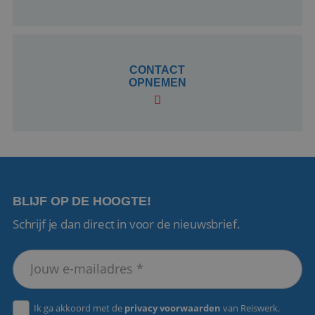
CookieScriptConsent
4 weken 2
CookieScript
dagen
www.reiswerk.nl
CONTACT
OPNEMEN
VISITOR_PRIVACY_METADATA
5 maanden 4
YouTube
weken
.youtube.com
BLIJF OP DE HOOGTE!
Schrijf je dan direct in voor de nieuwsbrief.
Ik ga akkoord met de
privacy voorwaarden
van Reiswerk.