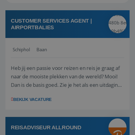
CUSTOMER SERVICES AGENT |
AIRPORTBALIES
Schiphol
Baan
Heb jij een passie voor reizen en reis je graag af
naar de mooiste plekken van de wereld? Mooi!
Dan is de basis goed. Zie je het als een uitdaging
om anderen te inspireren en ondersteunen met
BEKIJK VACATURE
het samenstellen en boeken van de perfecte
vakantie en is verkopen je tweede natuur? Al
deze onderdelen zijn nu samen gevoegd...
REISADVISEUR ALLROUND