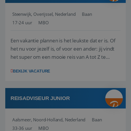
Steenwijk, Overijssel, Nederland
Baan
17-24 uur
MBO
Een vakantie plannen is het leukste dat er is. Of
het nu voor jezelf is, of voor een ander: jij vindt
het super om een mooie reis van A tot Z te
regelen. Door jouw kennis en ervaring leren onze
BEKIJK VACATURE
vakantiegangers de meest prachtige plekjes op
aarde kennen! 🏝️Wat ga je doen?Klantgericht
werken: of het nu gaat om vragen ...
REISADVISEUR JUNIOR
Aalsmeer, Noord-Holland, Nederland
Baan
33-36 uur
MBO