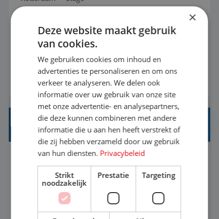
×
Ben jij een reisliefhebber met passie voor het
Deze website maakt gebruik
helpen van anderen om hun droomvakantie
van cookies.
waar te maken? Altijd al benieuwd geweest hoe
We gebruiken cookies om inhoud en
het eraan toegaat achter de schermen bij een
advertenties te personaliseren en om ons
BEKIJK VACATURE
van de grootste reisorganisaties? Dan is een
verkeer te analyseren. We delen ook
informatie over uw gebruik van onze site
stage bij TUI Nederland echt iets voor jou! Wij zijn
met onze advertentie- en analysepartners,
op zoek naar een enthousiaste, leergie...
die deze kunnen combineren met andere
HEAD OF SOCIAL STRATEGY
informatie die u aan hen heeft verstrekt of
die zij hebben verzameld door uw gebruik
van hun diensten.
Privacybeleid
Flexible
Baan
Strikt
Prestatie
Targeting
noodzakelijk
We're looking for a strategic leader to define and
own TUI's global social strategy across organic,
influencer and paid channels – creating a single