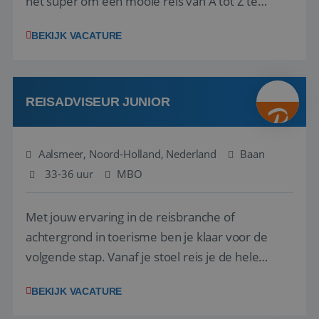
het super om een mooie reis van A tot Z te
regelen. Door jouw kennis en ervaring leren onze
BEKIJK VACATURE
vakantiegangers de meest prachtige plekjes op
aarde kennen! 🏝️Wat ga je doen?Klantgericht
werken: of het nu gaat om vragen ...
REISADVISEUR JUNIOR
Aalsmeer, Noord-Holland, Nederland
Baan
33-36 uur
MBO
Met jouw ervaring in de reisbranche of
achtergrond in toerisme ben je klaar voor de
volgende stap. Vanaf je stoel reis je de hele
wereld over en speel je moeiteloos in op de
BEKIJK VACATURE
wensen van je team, je klant en wat er in de
reiswereld gebeurt. Met je enthousiasme weet je