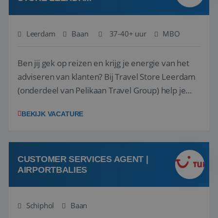
Leerdam
Baan
37-40+ uur
MBO
Ben jij gek op reizen en krijg je energie van het
adviseren van klanten? Bij Travel Store Leerdam
(onderdeel van Pelikaan Travel Group) help je
klanten met zorg en aandacht hun ideale reis te
BEKIJK VACATURE
vinden. Samen maken we van elke reis een
onvergetelijke ervaring. Of je nu al jaren ervaring
hebt in de reisbranche of j...
CUSTOMER SERVICES AGENT |
AIRPORTBALIES
Schiphol
Baan