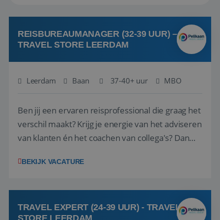
REISBUREAUMANAGER (32-39 UUR) –
TRAVEL STORE LEERDAM
Leerdam
Baan
37-40+ uur
MBO
Ben jij een ervaren reisprofessional die graag het
verschil maakt? Krijg je energie van het adviseren
van klanten én het coachen van collega's? Dan
zijn wij op zoek naar jou. Bij Travel Store Leerdam
BEKIJK VACATURE
(onderdeel van Pelikaan Travel Group) zoeken
we een Reisbureaumanager die samen met het
team het reisbureau verder...
TRAVEL EXPERT (24-39 UUR) - TRAVEL
STORE LEERDAM