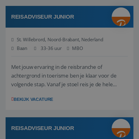
klanten te overtuigen om die droomreis te
boeken! ...
REISADVISEUR JUNIOR
St. Willebrord, Noord-Brabant, Nederland
Baan
33-36 uur
MBO
Met jouw ervaring in de reisbranche of
achtergrond in toerisme ben je klaar voor de
volgende stap. Vanaf je stoel reis je de hele
wereld over en speel je moeiteloos in op de
BEKIJK VACATURE
wensen van je team, je klant en wat er in de
reiswereld gebeurt. Met je enthousiasme weet je
klanten te overtuigen om die droomreis te
boeken! ...
REISADVISEUR JUNIOR