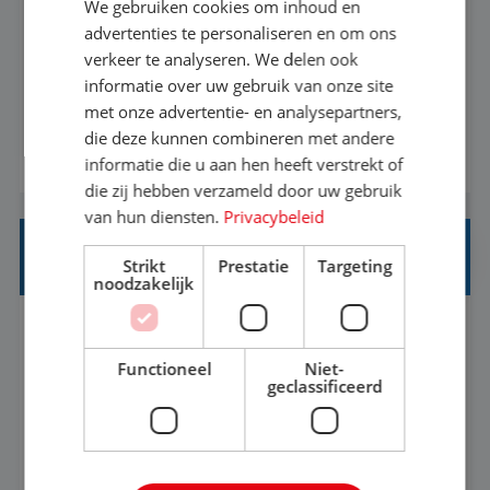
We gebruiken cookies om inhoud en
advertenties te personaliseren en om ons
Een vakantie plannen is het leukste dat er is. Of
verkeer te analyseren. We delen ook
het nu voor jezelf is, of voor een ander: jij vindt
informatie over uw gebruik van onze site
het super om een mooie reis van A tot Z te
met onze advertentie- en analysepartners,
regelen. Door jouw kennis en ervaring leren onze
die deze kunnen combineren met andere
BEKIJK VACATURE
vakantiegangers de meest prachtige plekjes op
informatie die u aan hen heeft verstrekt of
die zij hebben verzameld door uw gebruik
aarde kennen! 🏝️Wat ga je doen?Klantgericht
van hun diensten.
Privacybeleid
werken: of het nu gaat om vragen ...
REISADVISEUR JUNIOR
Strikt
Prestatie
Targeting
noodzakelijk
Hoorn, Noord-Holland, Nederland
Baan
37-40+ uur
MBO
Functioneel
Niet-
geclassificeerd
Met jouw ervaring in de reisbranche of
achtergrond in toerisme ben je klaar voor de