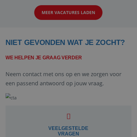
op zoek naar een enthousiaste, leergie...
MEER VACATURES LADEN
NIET GEVONDEN WAT JE ZOCHT?
WE HELPEN JE GRAAG VERDER
Neem contact met ons op en we zorgen voor
Google Privacy Policy
een passend antwoord op jouw vraag.
li_gc
5 maanden 4
LinkedIn
weken
Corporation
.linkedin.com
VEELGESTELDE
VRAGEN