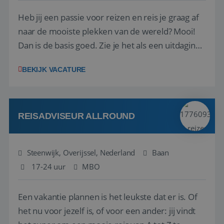
Heb jij een passie voor reizen en reis je graag af
naar de mooiste plekken van de wereld? Mooi!
Dan is de basis goed. Zie je het als een uitdaging
om anderen te inspireren en ondersteunen met
BEKIJK VACATURE
het samenstellen en boeken van de perfecte
vakantie en is verkopen je tweede natuur? Al
deze onderdelen zijn nu samen gevoegd...
REISADVISEUR ALLROUND
Steenwijk, Overijssel, Nederland
Baan
17-24 uur
MBO
Een vakantie plannen is het leukste dat er is. Of
het nu voor jezelf is, of voor een ander: jij vindt