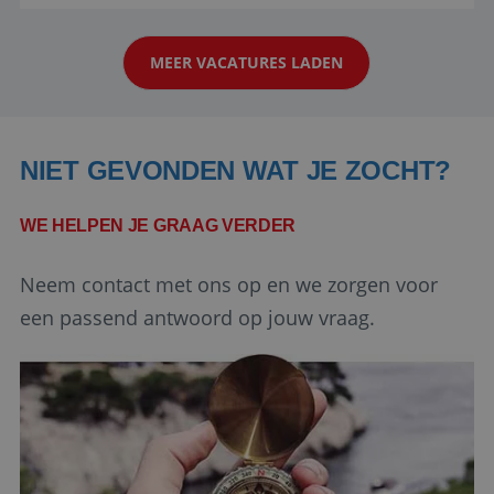
aarde kennen! 🏝️Wat ga je doen?Klantgericht
strikt noodzakelijke cookies.
werken: of het nu gaat om vragen ...
Aanbieder
/
Naam
Vervaldatum
Domein
MEER VACATURES LADEN
PHPSESSID
Sessie
PHP.net
www.reiswerk.nl
NIET GEVONDEN WAT JE ZOCHT?
WE HELPEN JE GRAAG VERDER
Neem contact met ons op en we zorgen voor
een passend antwoord op jouw vraag.
Google Privacy Policy