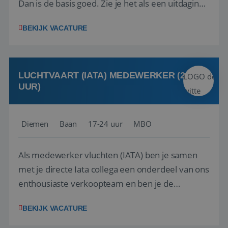
Dan is de basis goed. Zie je het als een uitdaging
om anderen te inspireren en ondersteunen met
BEKIJK VACATURE
het samenstellen en boeken van de perfecte
vakantie en is verkopen je tweede natuur? Al
deze onderdelen zijn nu samen gevoegd...
LUCHTVAART (IATA) MEDEWERKER (24-32
UUR)
Diemen
Baan
17-24 uur
MBO
Als medewerker vluchten (IATA) ben je samen
met je directe Iata collega een onderdeel van ons
enthousiaste verkoopteam en ben je de
vraagbaak voor alles met betrekking tot vluchten
BEKIJK VACATURE
en tarieven waar je collega’s niet uitkomen.
Voorts ben je verantwoordelijk voor een stuk