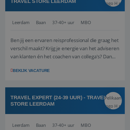
TRAVEL STORE LEERDAM
Leerdam
Baan
37-40+ uur
MBO
Ben jij een ervaren reisprofessional die graag het
verschil maakt? Krijg je energie van het adviseren
van klanten én het coachen van collega's? Dan
zijn wij op zoek naar jou. Bij Travel Store Leerdam
BEKIJK VACATURE
(onderdeel van Pelikaan Travel Group) zoeken
we een Reisbureaumanager die samen met het
team het reisbureau verder...
TRAVEL EXPERT (24-39 UUR) - TRAVEL
STORE LEERDAM
Leerdam
Baan
37-40+ uur
MBO