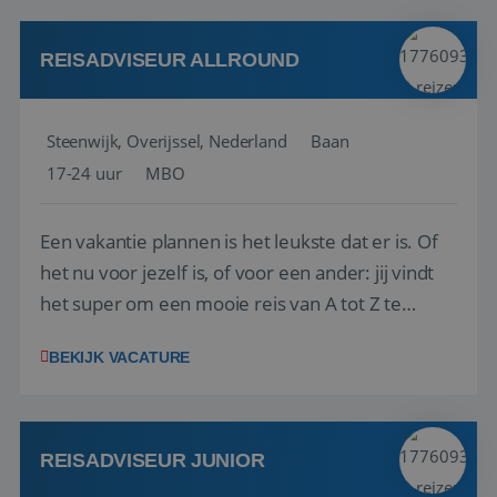
kwaliteitsbewaking van alles wat met IATA te m...
REISADVISEUR ALLROUND
Steenwijk, Overijssel, Nederland
Baan
17-24 uur
MBO
Een vakantie plannen is het leukste dat er is. Of
het nu voor jezelf is, of voor een ander: jij vindt
het super om een mooie reis van A tot Z te
regelen. Door jouw kennis en ervaring leren onze
BEKIJK VACATURE
vakantiegangers de meest prachtige plekjes op
aarde kennen! 🏝️Wat ga je doen?Klantgericht
werken: of het nu gaat om vragen ...
REISADVISEUR JUNIOR