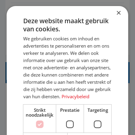
×
Met jouw ervaring in de reisbranche of
Deze website maakt gebruik
achtergrond in toerisme ben je klaar voor de
van cookies.
volgende stap. Vanaf je stoel reis je de hele
wereld over en speel je moeiteloos in op de
We gebruiken cookies om inhoud en
BEKIJK VACATURE
advertenties te personaliseren en om ons
wensen van je team, je klant en wat er in de
verkeer te analyseren. We delen ook
reiswereld gebeurt. Met je enthousiasme weet je
informatie over uw gebruik van onze site
klanten te overtuigen om die droomreis te
met onze advertentie- en analysepartners,
boeken! ...
REISADVISEUR JUNIOR
die deze kunnen combineren met andere
informatie die u aan hen heeft verstrekt of
die zij hebben verzameld door uw gebruik
Bunschoten-Spakenburg, Utrecht, Nederland
Baan
van hun diensten.
Privacybeleid
37-40+ uur
MBO
Strikt
Prestatie
Targeting
noodzakelijk
Met jouw ervaring in de reisbranche of
achtergrond in toerisme ben je klaar voor de