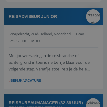
REISADVISEUR JUNIOR
Zwijndrecht, Zuid-Holland, Nederland
Baan
25-32 uur
MBO
Met jouw ervaring in de reisbranche of
achtergrond in toerisme ben je klaar voor de
volgende stap. Vanaf je stoel reis je de hele
wereld over en speel je moeiteloos in op de
BEKIJK VACATURE
wensen van je team, je klant en wat er in de
reiswereld gebeurt. Met je enthousiasme weet je
klanten te overtuigen om die droomreis te
boeken! ...
REISBUREAUMANAGER (32-39 UUR) –