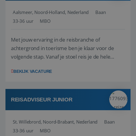
Aalsmeer, Noord-Holland, Nederland
Baan
33-36 uur
MBO
Met jouw ervaring in de reisbranche of
achtergrond in toerisme ben je klaar voor de
volgende stap. Vanaf je stoel reis je de hele
wereld over en speel je moeiteloos in op de
BEKIJK VACATURE
wensen van je team, je klant en wat er in de
reiswereld gebeurt. Met je enthousiasme weet je
klanten te overtuigen om die droomreis te
boeken! ...
REISADVISEUR JUNIOR
St. Willebrord, Noord-Brabant, Nederland
Baan
33-36 uur
MBO