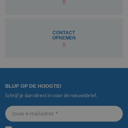
CookieScriptConsent
4 weken 2
CookieScript
dagen
www.reiswerk.nl
CONTACT
OPNEMEN
VISITOR_PRIVACY_METADATA
5 maanden 4
YouTube
weken
.youtube.com
BLIJF OP DE HOOGTE!
Schrijf je dan direct in voor de nieuwsbrief.