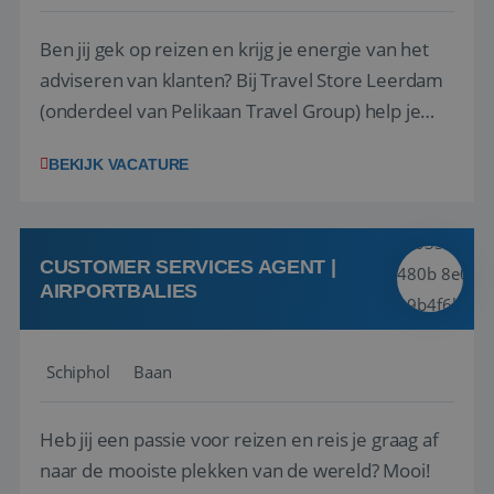
Ben jij gek op reizen en krijg je energie van het
adviseren van klanten? Bij Travel Store Leerdam
(onderdeel van Pelikaan Travel Group) help je
klanten met zorg en aandacht hun ideale reis te
BEKIJK VACATURE
vinden. Samen maken we van elke reis een
onvergetelijke ervaring. Of je nu al jaren ervaring
hebt in de reisbranche of j...
CUSTOMER SERVICES AGENT |
AIRPORTBALIES
Schiphol
Baan
Heb jij een passie voor reizen en reis je graag af
naar de mooiste plekken van de wereld? Mooi!