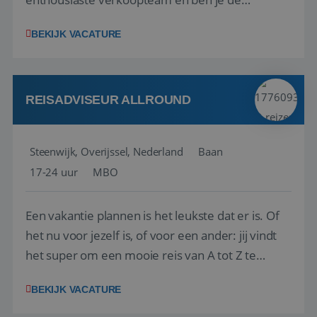
vraagbaak voor alles met betrekking tot vluchten
BEKIJK VACATURE
en tarieven waar je collega’s niet uitkomen.
Voorts ben je verantwoordelijk voor een stuk
kwaliteitsbewaking van alles wat met IATA te m...
REISADVISEUR ALLROUND
Steenwijk, Overijssel, Nederland
Baan
17-24 uur
MBO
Een vakantie plannen is het leukste dat er is. Of
het nu voor jezelf is, of voor een ander: jij vindt
het super om een mooie reis van A tot Z te
regelen. Door jouw kennis en ervaring leren onze
BEKIJK VACATURE
vakantiegangers de meest prachtige plekjes op
aarde kennen! 🏝️Wat ga je doen?Klantgericht