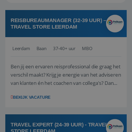
REISBUREAUMANAGER (32-39 UUR) –
TRAVEL STORE LEERDAM
Leerdam
Baan
37-40+ uur
MBO
Ben jij een ervaren reisprofessional die graag het
verschil maakt? Krijg je energie van het adviseren
van klanten én het coachen van collega's? Dan
zijn wij op zoek naar jou. Bij Travel Store Leerdam
BEKIJK VACATURE
(onderdeel van Pelikaan Travel Group) zoeken
we een Reisbureaumanager die samen met het
team het reisbureau verder...
TRAVEL EXPERT (24-39 UUR) - TRAVEL
STORE LEERDAM