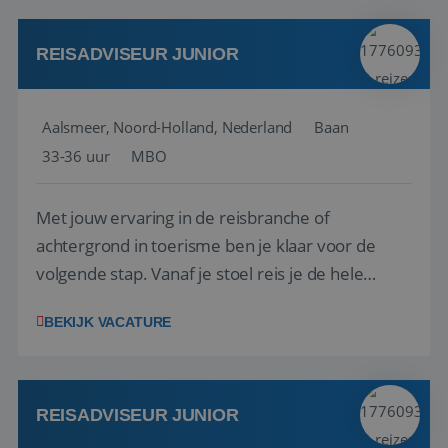
werken: of het nu gaat om vragen ...
REISADVISEUR JUNIOR
Aalsmeer, Noord-Holland, Nederland
Baan
33-36 uur
MBO
Met jouw ervaring in de reisbranche of
achtergrond in toerisme ben je klaar voor de
volgende stap. Vanaf je stoel reis je de hele
wereld over en speel je moeiteloos in op de
BEKIJK VACATURE
wensen van je team, je klant en wat er in de
reiswereld gebeurt. Met je enthousiasme weet je
klanten te overtuigen om die droomreis te
boeken! ...
REISADVISEUR JUNIOR