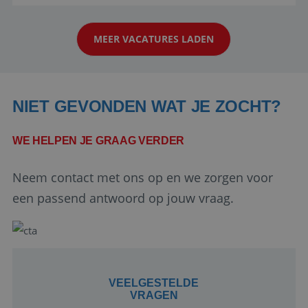
reiswereld gebeurt. Met je enthousiasme weet je
klanten te overtuigen om die droomreis te
MEER VACATURES LADEN
boeken! ...
NIET GEVONDEN WAT JE ZOCHT?
WE HELPEN JE GRAAG VERDER
Google Privacy Policy
Neem contact met ons op en we zorgen voor
een passend antwoord op jouw vraag.
li_gc
5 maanden 4
LinkedIn
weken
Corporation
.linkedin.com
VEELGESTELDE
VRAGEN