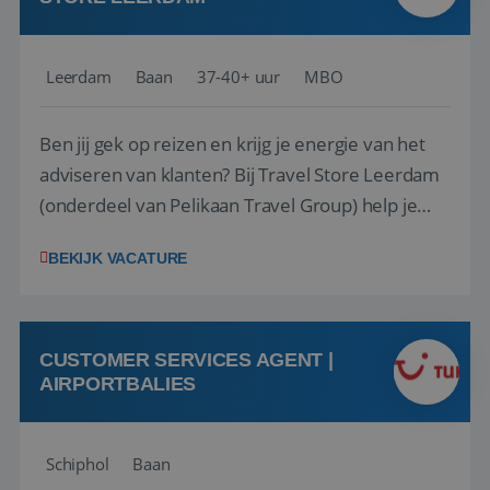
Leerdam
Baan
37-40+ uur
MBO
Ben jij gek op reizen en krijg je energie van het
adviseren van klanten? Bij Travel Store Leerdam
(onderdeel van Pelikaan Travel Group) help je
klanten met zorg en aandacht hun ideale reis te
BEKIJK VACATURE
vinden. Samen maken we van elke reis een
onvergetelijke ervaring. Of je nu al jaren ervaring
hebt in de reisbranche of j...
CUSTOMER SERVICES AGENT |
AIRPORTBALIES
Schiphol
Baan