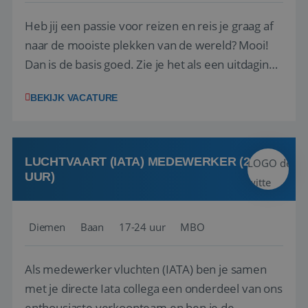
Heb jij een passie voor reizen en reis je graag af
naar de mooiste plekken van de wereld? Mooi!
Dan is de basis goed. Zie je het als een uitdaging
om anderen te inspireren en ondersteunen met
BEKIJK VACATURE
het samenstellen en boeken van de perfecte
vakantie en is verkopen je tweede natuur? Al
deze onderdelen zijn nu samen gevoegd...
LUCHTVAART (IATA) MEDEWERKER (24-32
UUR)
Diemen
Baan
17-24 uur
MBO
Als medewerker vluchten (IATA) ben je samen
met je directe Iata collega een onderdeel van ons
enthousiaste verkoopteam en ben je de