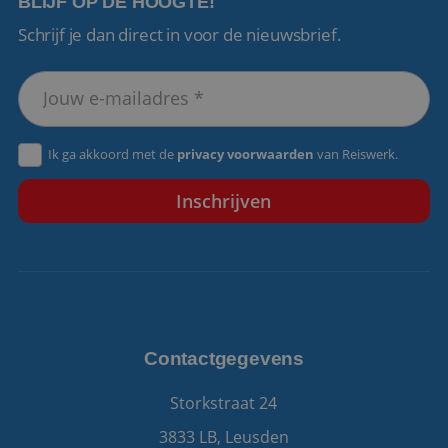
BLIJF OP DE HOOGTE!
Schrijf je dan direct in voor de nieuwsbrief.
VISITOR_PRIVACY_METADATA
5 maanden 4
YouTube
weken
.youtube.com
Ik ga akkoord met de
privacy voorwaarden
van Reiswerk.
Contactgegevens
Storkstraat 24
3833 LB, Leusden