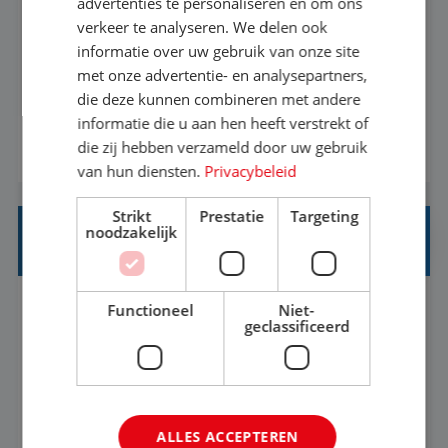
advertenties te personaliseren en om ons
verkeer te analyseren. We delen ook
Met jouw ervaring in de reisbranche of
informatie over uw gebruik van onze site
achtergrond in toerisme ben je klaar voor de
met onze advertentie- en analysepartners,
volgende stap. Vanaf je stoel reis je de hele
die deze kunnen combineren met andere
informatie die u aan hen heeft verstrekt of
wereld over en speel je moeiteloos in op de
die zij hebben verzameld door uw gebruik
BEKIJK VACATURE
wensen van je team, je klant en wat er in de
van hun diensten.
Privacybeleid
reiswereld gebeurt. Met je enthousiasme weet je
klanten te overtuigen om die droomreis te
Strikt
Prestatie
Targeting
noodzakelijk
boeken! ...
REISADVISEUR ALLROUND
Functioneel
Niet-
Aalsmeer, Noord-Holland, Nederland
Baan
geclassificeerd
33-36 uur
MBO
Een vakantie plannen is het leukste dat er is. Of
het nu voor jezelf is, of voor een ander: jij vindt
ALLES ACCEPTEREN