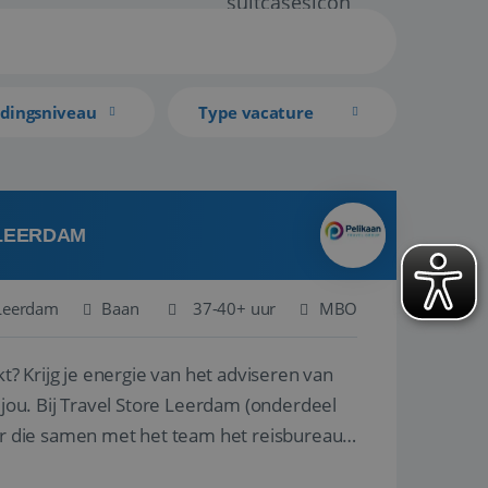
idingsniveau
Type vacature
 LEERDAM
Leerdam
Baan
37-40+ uur
MBO
kt? Krijg je energie van het adviseren van
derdeel
r die samen met het team het reisbureau