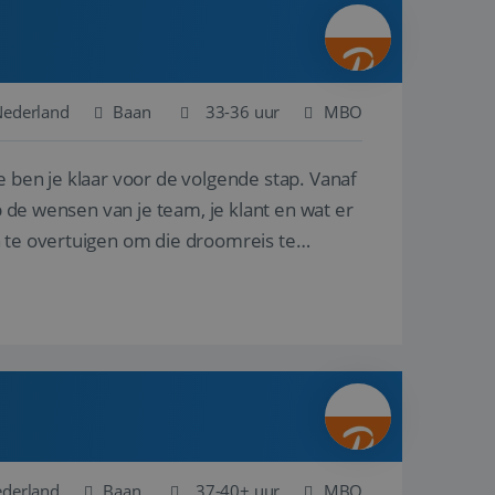
ina's.
gasten op te slaan
et-essentiële
akelijke cookie
Nederland
Baan
33-36 uur
MBO
uitgevoerd met het
rscheid te maken
e ben je klaar voor de volgende stap. Vanaf
g voor de website,
en over het
p de wensen van je team, je klant en wat er
n te overtuigen om die droomreis te
Cookie-Script.com-
 bezoekers te
okie-Script.com is
toestemming van de
interactie met de
vens over de
trekking tot
lingen, zodat hun
 toekomstige
Omschrijving
ederland
Baan
37-40+ uur
MBO