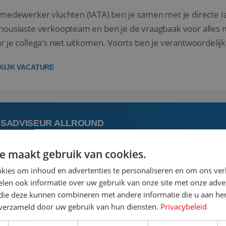
 medewerker vluchten (IATA) ben je samen met je directe I
housiaste verkoopteam en ben je de vraagbaak voor alles m
r je collega’s niet uitkomen. Voorts ben je verantwoordelijk
 met IATA te m...
KIJK VACATURE
ISADVISEUR ALLROUND
e maakt gebruik van cookies.
 augustus
Steenwijk, Overijssel,
kies om inhoud en advertenties te personaliseren en om ons ver
len ook informatie over uw gebruik van onze site met onze adver
 vakantie plannen is het leukste dat er is. Of het nu voor jeze
 die deze kunnen combineren met andere informatie die u aan hen
een mooie reis van A tot Z te regelen. Door jouw kennis e
n verzameld door uw gebruik van hun diensten.
Privacybeleid
st prachtige plekjes op aarde kennen! 🏝️Wat ga je doen?K