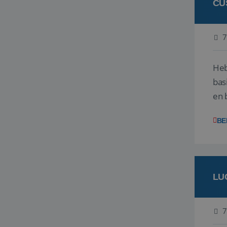
CU
7
Heb
bas
en 
gev
BE
LU
7