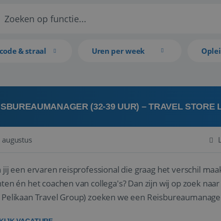
code & straal
Uren per week
Ople
ISBUREAUMANAGER (32-39 UUR) – TRAVEL STORE
 augustus
 jij een ervaren reisprofessional die graag het verschil maa
en én het coachen van collega's? Dan zijn wij op zoek naar jou. Bij Travel Store Leerdam (on
 Pelikaan Travel Group) zoeken we een Reisbureaumanage
der...