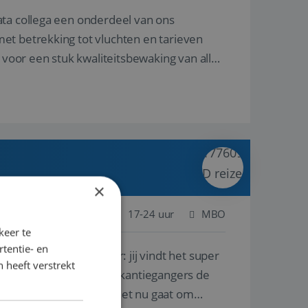
ata collega een onderdeel van ons
et betrekking tot vluchten en tarieven
 voor een stuk kwaliteitsbewaking van alles
×
 Nederland
Baan
17-24 uur
MBO
keer te
tentie- en
lf is, of voor een ander: jij vindt het super
 heeft verstrekt
n ervaring leren onze vakantiegangers de
lantgericht werken: of het nu gaat om