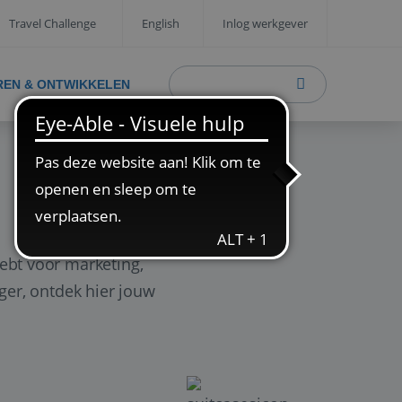
Travel Challenge
English
Inlog werkgever
REN & ONTWIKKELEN
ebt voor marketing,
ager, ontdek hier jouw