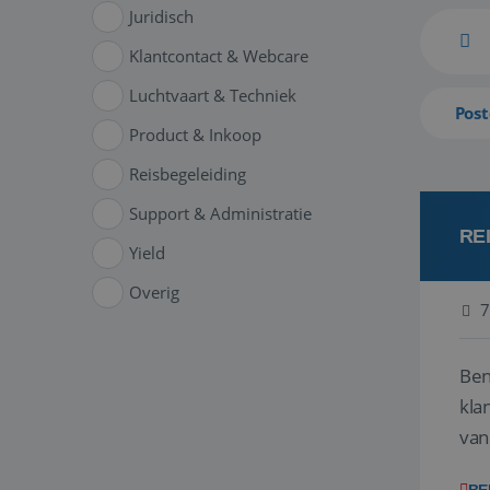
Juridisch
Klantcontact & Webcare
Luchtvaart & Techniek
Post
Product & Inkoop
Reisbegeleiding
Support & Administratie
RE
Yield
Overig
7
Ben
klant
van
ver