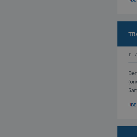
BE
TR
7
Ben j
(on
Samen
reis
BE