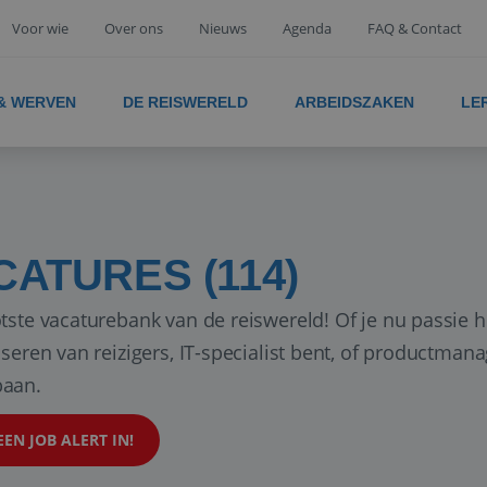
Voor wie
Over ons
Nieuws
Agenda
FAQ & Contact
 & WERVEN
DE REISWERELD
ARBEIDSZAKEN
LE
CATURES (114)
tste vacaturebank van de reiswereld! Of je nu passie h
iseren van reizigers, IT-specialist bent, of productman
aan.
EEN JOB ALERT IN!