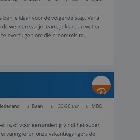
e ben je klaar voor de volgende stap. Vanaf
en betrokkenheid op
tefunctionaliteit te
n voert informatie
p de wensen van je team, je klant en wat er
ikt en over
eft gezien voordat
n te overtuigen om die droomreis te
alytics - wat een
analyseservice van
ers te
r toe te wijzen als
be-video's die in
n site en wordt
e websitebezoeker
 te berekenen voor
face gebruikt.
we gebruiken om het
nalytics software.
e meten.
e gebruiker op te
 tot één
osoft als een
 door ingesloten
e sessiestatus te
 dat het
soft-domeinen,
Nederland
Baan
33-36 uur
MBO
orgt voor de goede
lf is, of voor een ander: jij vindt het super
het delen van de
n ervaring leren onze vakantiegangers de