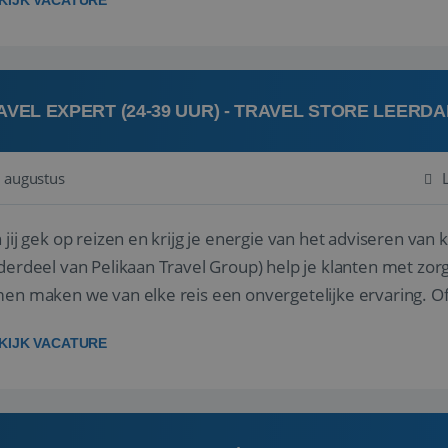
KIJK VACATURE
AVEL EXPERT (24-39 UUR) - TRAVEL STORE LEERD
 augustus
ij gek op reizen en krijg je energie van het adviseren van klanten? Bij Travel St
derdeel van Pelikaan Travel Group) help je klanten met zorg
 maken we van elke reis een onvergetelijke ervaring. Of je nu al jaren ervaring hebt in de
branche of j...
KIJK VACATURE