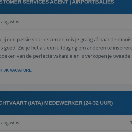
STOMER SERVICES AGENT | AIRPORTBALIES
 augustus
 jij een passie voor reizen en reis je graag af naar de mooi
is goed. Zie je het als een uitdaging om anderen te inspi
boeken van de perfecte vakantie en is verkopen je tweede 
oegd...
KIJK VACATURE
CHTVAART (IATA) MEDEWERKER (24-32 UUR)
 augustus