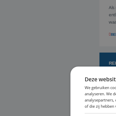
Als
ent
waa
wat
BE
RE
Deze websit
7
We gebruiken coo
analyseren. We de
Een
analysepartners,
om 
of die zij hebbe
mee