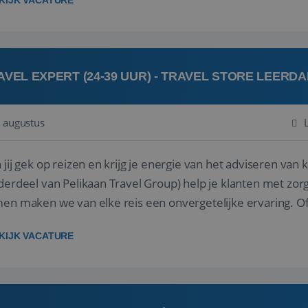
KIJK VACATURE
AVEL EXPERT (24-39 UUR) - TRAVEL STORE LEERD
 augustus
ij gek op reizen en krijg je energie van het adviseren van klanten? Bij Travel St
derdeel van Pelikaan Travel Group) help je klanten met zorg
 maken we van elke reis een onvergetelijke ervaring. Of je nu al jaren ervaring hebt in de
branche of j...
KIJK VACATURE