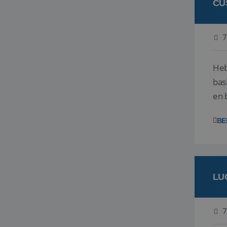
CU
7
Heb
bas
en 
gev
BE
LU
7