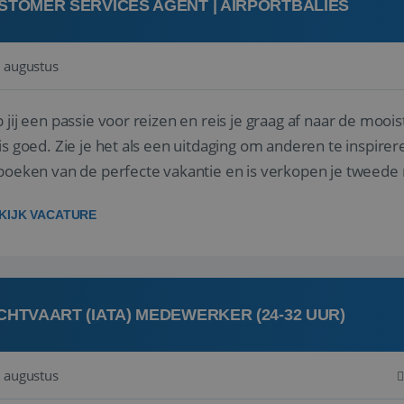
STOMER SERVICES AGENT | AIRPORTBALIES
 augustus
 jij een passie voor reizen en reis je graag af naar de mooi
is goed. Zie je het als een uitdaging om anderen te inspi
boeken van de perfecte vakantie en is verkopen je tweede 
oegd...
KIJK VACATURE
CHTVAART (IATA) MEDEWERKER (24-32 UUR)
 augustus