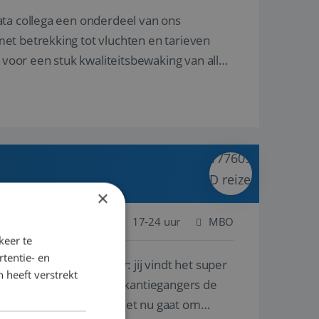
ata collega een onderdeel van ons
et betrekking tot vluchten en tarieven
 voor een stuk kwaliteitsbewaking van alles
×
 Nederland
Baan
17-24 uur
MBO
keer te
tentie- en
lf is, of voor een ander: jij vindt het super
 heeft verstrekt
n ervaring leren onze vakantiegangers de
lantgericht werken: of het nu gaat om