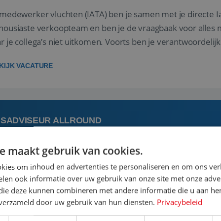
 medewerker vluchten (IATA) ben je samen met je directe I
housiaste verkoopteam en ben je de vraagbaak voor alles m
r je collega’s niet uitkomen. Voorts ben je verantwoordelijk
 met IATA te m...
KIJK VACATURE
ISADVISEUR ALLROUND
e maakt gebruik van cookies.
 augustus
Steenwijk, Overijssel,
kies om inhoud en advertenties te personaliseren en om ons ver
len ook informatie over uw gebruik van onze site met onze adver
 vakantie plannen is het leukste dat er is. Of het nu voor jeze
 die deze kunnen combineren met andere informatie die u aan hen
een mooie reis van A tot Z te regelen. Door jouw kennis e
n verzameld door uw gebruik van hun diensten.
Privacybeleid
st prachtige plekjes op aarde kennen! 🏝️Wat ga je doen?K