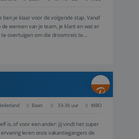
e ben je klaar voor de volgende stap. Vanaf
en betrokkenheid op
tefunctionaliteit te
n voert informatie
p de wensen van je team, je klant en wat er
ikt en over
eft gezien voordat
n te overtuigen om die droomreis te
alytics - wat een
analyseservice van
ers te
r toe te wijzen als
be-video's die in
n site en wordt
e websitebezoeker
 te berekenen voor
face gebruikt.
we gebruiken om het
nalytics software.
e meten.
e gebruiker op te
 tot één
osoft als een
 door ingesloten
e sessiestatus te
 dat het
soft-domeinen,
Nederland
Baan
33-36 uur
MBO
orgt voor de goede
lf is, of voor een ander: jij vindt het super
het delen van de
n ervaring leren onze vakantiegangers de