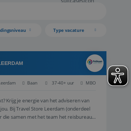
idingsniveau
Type vacature
 LEERDAM
Leerdam
Baan
37-40+ uur
MBO
kt? Krijg je energie van het adviseren van
derdeel
r die samen met het team het reisbureau