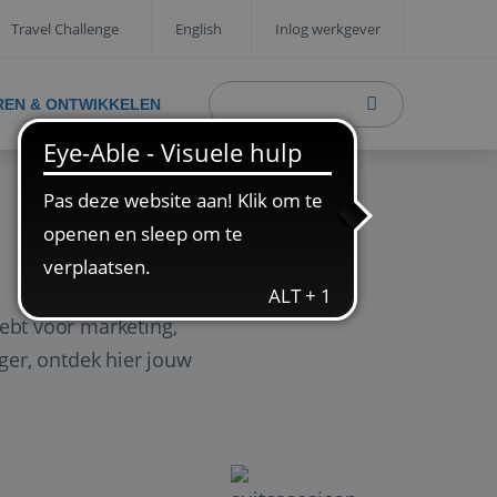
Travel Challenge
English
Inlog werkgever
REN & ONTWIKKELEN
ebt voor marketing,
ager, ontdek hier jouw