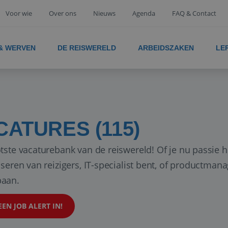
Voor wie
Over ons
Nieuws
Agenda
FAQ & Contact
 & WERVEN
DE REISWERELD
ARBEIDSZAKEN
LE
CATURES (115)
tste vacaturebank van de reiswereld! Of je nu passie h
iseren van reizigers, IT-specialist bent, of productman
aan.
EEN JOB ALERT IN!