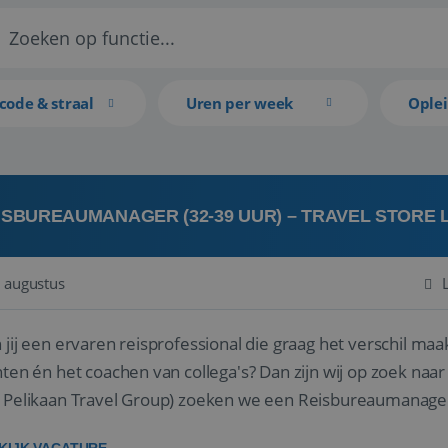
code & straal
Uren per week
Ople
ISBUREAUMANAGER (32-39 UUR) – TRAVEL STORE
 augustus
 jij een ervaren reisprofessional die graag het verschil maa
en én het coachen van collega's? Dan zijn wij op zoek naar jou. Bij Travel Store Leerdam (on
 Pelikaan Travel Group) zoeken we een Reisbureaumanage
der...