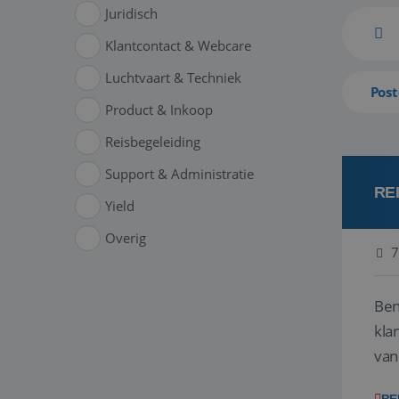
Juridisch
Klantcontact & Webcare
Luchtvaart & Techniek
Post
Product & Inkoop
Reisbegeleiding
Support & Administratie
RE
Yield
Overig
7
Ben
klant
van
ver