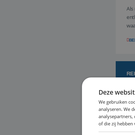
Als
ent
waa
wat
BE
RE
Deze websit
7
We gebruiken coo
analyseren. We de
Een
analysepartners,
om 
of die zij hebbe
mee