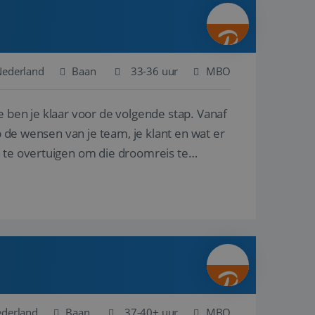
ina's.
gasten op te slaan
et-essentiële
akelijke cookie
Nederland
Baan
33-36 uur
MBO
uitgevoerd met het
rscheid te maken
e ben je klaar voor de volgende stap. Vanaf
g voor de website,
en over het
p de wensen van je team, je klant en wat er
n te overtuigen om die droomreis te
Cookie-Script.com-
 bezoekers te
okie-Script.com is
toestemming van de
interactie met de
vens over de
trekking tot
lingen, zodat hun
 toekomstige
Omschrijving
ederland
Baan
37-40+ uur
MBO