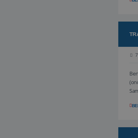
BE
TR
7
Ben j
(on
Samen
reis
BE