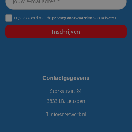
VISITOR_PRIVACY_METADATA
5 maanden 4
YouTube
Ik ga akkoord met de
privacy voorwaarden
van Reiswerk.
weken
.youtube.com
Contactgegevens
Storkstraat 24
3833 LB, Leusden
info@reiswerk.nl
Aanbieder
/