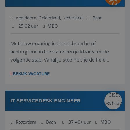
Apeldoorn, Gelderland, Nederland
Baan
25-32 uur
MBO
Met jouw ervaring in de reisbranche of
achtergrond in toerisme ben je klaar voor de
volgende stap. Vanaf je stoel reis je de hele
wereld over en speel je moeiteloos in op de
BEKIJK VACATURE
wensen van je team, je klant en wat er in de
reiswereld gebeurt. Met je enthousiasme weet je
klanten te overtuigen om die droomreis te
boeken! ...
IT SERVICEDESK ENGINEER
Rotterdam
Baan
37-40+ uur
MBO