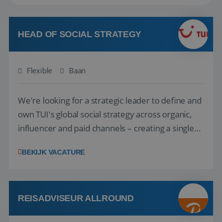
HEAD OF SOCIAL STRATEGY
Flexible
Baan
We're looking for a strategic leader to define and
own TUI's global social strategy across organic,
influencer and paid channels – creating a single
playbook that regional teams bring to life
BEKIJK VACATURE
locally. The role will be published until 18 August
2026. ABOUT OUR OFFER• Personal benefits:
Attractive remuneration, discre...
REISADVISEUR ALLROUND