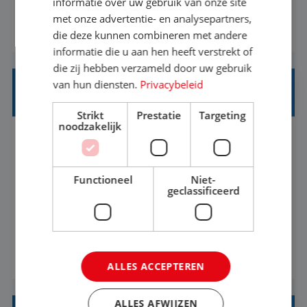
informatie over uw gebruik van onze site
klantcontact te combineren met organisatorische
met onze advertentie- en analysepartners,
BEKIJK VACATURE
ondersteuning? Op ons Sunweb Group-kantoor in
die deze kunnen combineren met andere
informatie die u aan hen heeft verstrekt of
Rotterdam zoeken we een daadkrachtige en
die zij hebben verzameld door uw gebruik
klantgerichte collega voor een unieke functie ...
van hun diensten.
Privacybeleid
INTERNSHIP TALENT ACQUISITION
Strikt
Prestatie
Targeting
noodzakelijk
Rotterdam
Baan
37-40+ uur
MBO
Functioneel
Niet-
Internship: Talent Acquisition (HR
geclassificeerd
Recruitment)Sunweb Group is looking for an
enthusiastic Talent Acquisition intern to join our
People, Culture & Organization team. This is a
BEKIJK VACATURE
work-along internship, where you become part
ALLES ACCEPTEREN
of the team and gain hands-on experience; not a
thesis assignment. If you’re excited about H...
ALLES AFWIJZEN