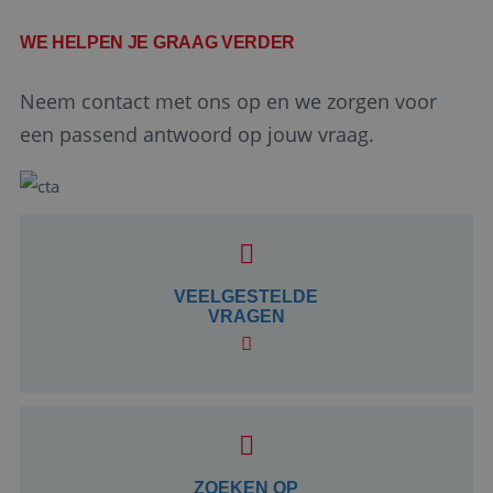
WE HELPEN JE GRAAG VERDER
Neem contact met ons op en we zorgen voor
een passend antwoord op jouw vraag.
Google Privacy Policy
VEELGESTELDE
VRAGEN
li_gc
5 maanden 4
LinkedIn
weken
Corporation
.linkedin.com
_GRECAPTCHA
5 maanden 4
Google LLC
weken
www.google.com
ZOEKEN OP