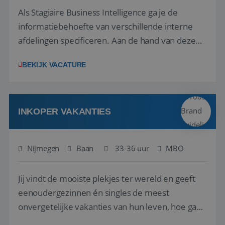
Als Stagiaire Business Intelligence ga je de
informatiebehoefte van verschillende interne
afdelingen specificeren. Aan de hand van deze
informatiebehoefte ga je BI-producten zoals
BEKIJK VACATURE
adviezen, rapportages en dashboards
ontwikkelen, aanpassen en leveren. Deze
producten ontwikkel je door middel van de data
uit ons datawa...
INKOPER VAKANTIES
Nijmegen
Baan
33-36 uur
MBO
Jij vindt de mooiste plekjes ter wereld en geeft
eenoudergezinnen én singles de meest
onvergetelijke vakanties van hun leven, hoe gaaf
is dat? Ben jij de commerciële professional die