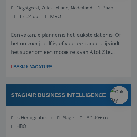
Oegstgeest, Zuid-Holland, Nederland
Baan
17-24 uur
MBO
Een vakantie plannen is het leukste dat er is. Of
het nu voor jezelf is, of voor een ander: jij vindt
het super om een mooie reis van A tot Z te
regelen. Door jouw kennis en ervaring leren onze
BEKIJK VACATURE
vakantiegangers de meest prachtige plekjes op
aarde kennen! 🏝️Wat ga je doen?Klantgericht
werken: of het nu gaat om vragen ...
STAGIAIR BUSINESS INTELLIGENCE
's-Hertogenbosch
Stage
37-40+ uur
HBO