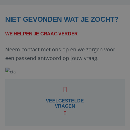
NIET GEVONDEN WAT JE ZOCHT?
WE HELPEN JE GRAAG VERDER
Neem contact met ons op en we zorgen voor
een passend antwoord op jouw vraag.
Google Privacy Policy
li_gc
5 maanden 4
LinkedIn
weken
VEELGESTELDE
Corporation
.linkedin.com
VRAGEN