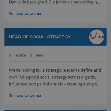
Dan is de basis goed. Zie je het als een uitdaging
om anderen te inspireren en ondersteunen met
BEKIJK VACATURE
het samenstellen en boeken van de perfecte
vakantie en is verkopen je tweede natuur? Al
deze onderdelen zijn nu samen gevoegd...
HEAD OF SOCIAL STRATEGY
Flexible
Baan
We're looking for a strategic leader to define and
own TUI's global social strategy across organic,
influencer and paid channels – creating a single
playbook that regional teams bring to life
BEKIJK VACATURE
locally. The role will be published until 18 August
2026. ABOUT OUR OFFER• Personal benefits: