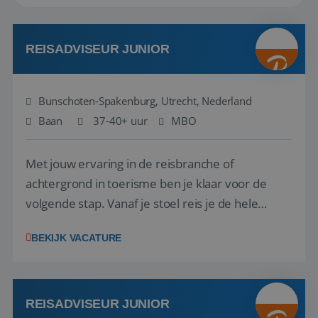
REISADVISEUR JUNIOR
Bunschoten-Spakenburg, Utrecht, Nederland
Baan
37-40+ uur
MBO
Met jouw ervaring in de reisbranche of
achtergrond in toerisme ben je klaar voor de
volgende stap. Vanaf je stoel reis je de hele
wereld over en speel je moeiteloos in op de
BEKIJK VACATURE
wensen van je team, je klant en wat er in de
reiswereld gebeurt. Met je enthousiasme weet je
klanten te overtuigen om die droomreis te
boeken! ...
REISADVISEUR JUNIOR