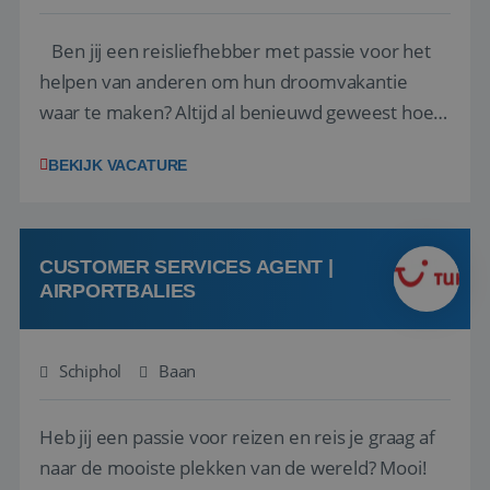
Ben jij een reisliefhebber met passie voor het
helpen van anderen om hun droomvakantie
waar te maken? Altijd al benieuwd geweest hoe
het eraan toegaat achter de schermen bij een
BEKIJK VACATURE
van de grootste reisorganisaties? Dan is een
stage bij TUI Nederland echt iets voor jou! Wij zijn
op zoek naar een enthousiaste, leergie...
CUSTOMER SERVICES AGENT |
AIRPORTBALIES
Schiphol
Baan
Heb jij een passie voor reizen en reis je graag af
naar de mooiste plekken van de wereld? Mooi!