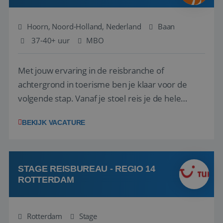
Hoorn, Noord-Holland, Nederland
Baan
37-40+ uur
MBO
Met jouw ervaring in de reisbranche of
achtergrond in toerisme ben je klaar voor de
volgende stap. Vanaf je stoel reis je de hele
wereld over en speel je moeiteloos in op de
BEKIJK VACATURE
wensen van je team, je klant en wat er in de
reiswereld gebeurt. Met je enthousiasme weet je
klanten te overtuigen om die droomreis te
boeken! ...
STAGE REISBUREAU - REGIO 14
ROTTERDAM
Rotterdam
Stage