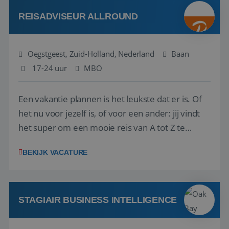
Attractive remuneration, discre...
REISADVISEUR ALLROUND
Oegstgeest, Zuid-Holland, Nederland
Baan
17-24 uur
MBO
Een vakantie plannen is het leukste dat er is. Of
het nu voor jezelf is, of voor een ander: jij vindt
het super om een mooie reis van A tot Z te
regelen. Door jouw kennis en ervaring leren onze
BEKIJK VACATURE
vakantiegangers de meest prachtige plekjes op
aarde kennen! 🏝️Wat ga je doen?Klantgericht
werken: of het nu gaat om vragen ...
STAGIAIR BUSINESS INTELLIGENCE