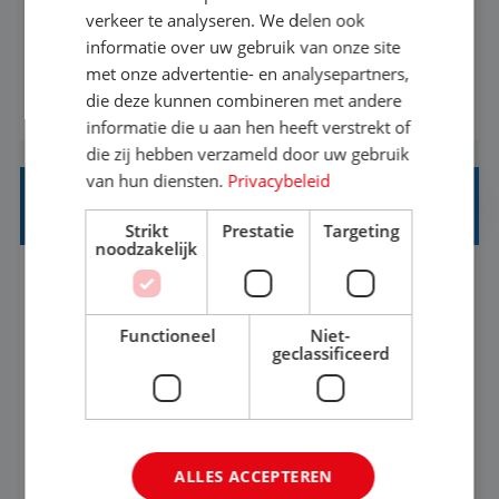
eenoudergezinnen én singles de meest
verkeer te analyseren. We delen ook
onvergetelijke vakanties van hun leven, hoe gaaf
informatie over uw gebruik van onze site
met onze advertentie- en analysepartners,
is dat? Ben jij de commerciële professional die
die deze kunnen combineren met andere
BEKIJK VACATURE
net zo goed thuis is in een onderhandeling als op
informatie die u aan hen heeft verstrekt of
verkenning bij een nieuwe accommodatie ergens
die zij hebben verzameld door uw gebruik
in Europa? Dan is dit jouw kans. A...
van hun diensten.
Privacybeleid
INKOPER VAKANTIES
Strikt
Prestatie
Targeting
noodzakelijk
Nijmegen
Baan
33-36 uur
MBO
Functioneel
Niet-
Jij vindt de mooiste plekjes ter wereld en geeft
geclassificeerd
eenoudergezinnen én singles de meest
onvergetelijke vakanties van hun leven, hoe gaaf
is dat? Ben jij de commerciële professional die
BEKIJK VACATURE
ALLES ACCEPTEREN
net zo goed thuis is in een onderhandeling als op