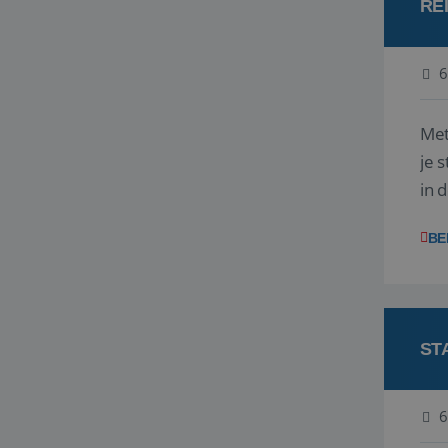
RE
6
Met
je 
in 
boe
BE
ST
6