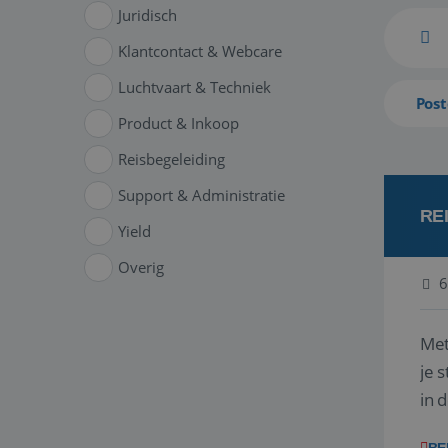
Juridisch
Klantcontact & Webcare
Luchtvaart & Techniek
Post
Product & Inkoop
Reisbegeleiding
Support & Administratie
RE
Yield
Overig
6
Met
je 
in 
boe