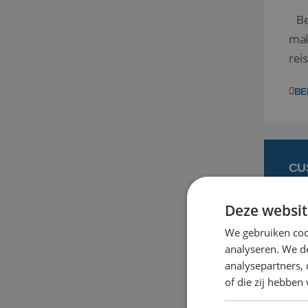
Ben
mak
rei
ent
BE
CU
Deze websit
6
We gebruiken coo
analyseren. We de
Heb
analysepartners,
bas
of die zij hebbe
en 