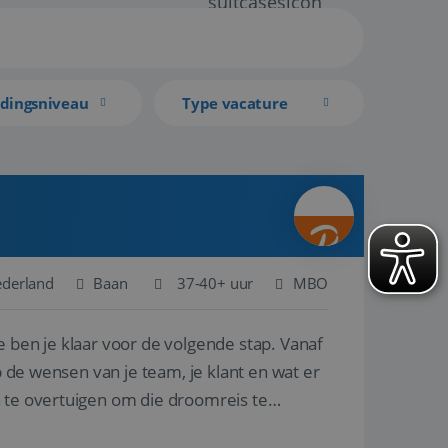
idingsniveau
Type vacature
ederland
Baan
37-40+ uur
MBO
e ben je klaar voor de volgende stap. Vanaf
p de wensen van je team, je klant en wat er
n te overtuigen om die droomreis te