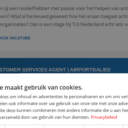
 jij een reisliefhebber met passie voor het helpen van a
en? Altijd al benieuwd geweest hoe het eraan toegaat acht
sorganisaties? Dan is een stage bij TUI Nederland echt iets v
housiaste, leergie...
KIJK VACATURE
STOMER SERVICES AGENT | AIRPORTBALIES
e maakt gebruik van cookies.
 augustus
kies om inhoud en advertenties te personaliseren en om ons ver
len ook informatie over uw gebruik van onze site met onze adver
 jij een passie voor reizen en reis je graag af naar de mooi
 die deze kunnen combineren met andere informatie die u aan hen
is goed. Zie je het als een uitdaging om anderen te inspi
n verzameld door uw gebruik van hun diensten.
Privacybeleid
boeken van de perfecte vakantie en is verkopen je tweede 