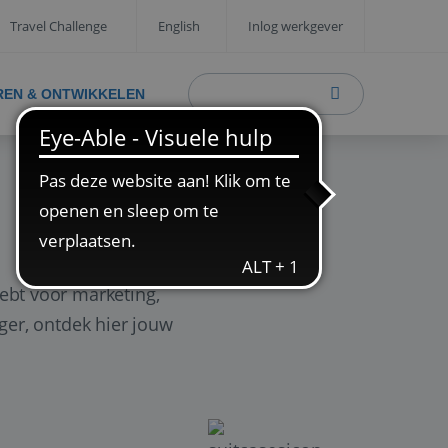
Travel Challenge
English
Inlog werkgever
REN & ONTWIKKELEN
ebt voor marketing,
ager, ontdek hier jouw