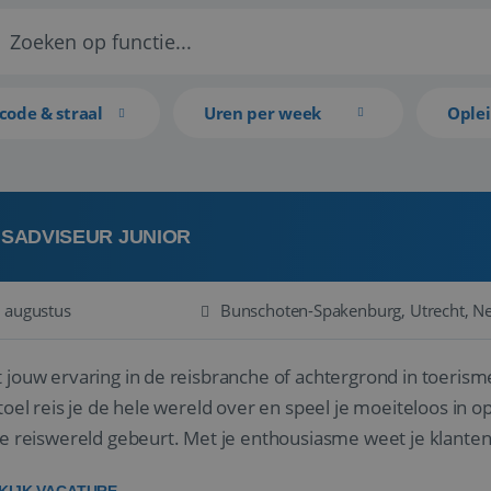
code & straal
Uren per week
Ople
ISADVISEUR JUNIOR
 augustus
Bunschoten-Spakenburg, Utrecht, N
 jouw ervaring in de reisbranche of achtergrond in toerism
stoel reis je de hele wereld over en speel je moeiteloos in o
de reiswereld gebeurt. Met je enthousiasme weet je klante
ken! ...