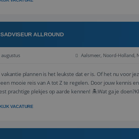
KIJK VACATURE
ISADVISEUR ALLROUND
 augustus
Aalsmeer, Noord-Holland, 
 vakantie plannen is het leukste dat er is. Of het nu voor jeze
een mooie reis van A tot Z te regelen. Door jouw kennis e
st prachtige plekjes op aarde kennen! 🏝️Wat ga je doen?K
gen ...
KIJK VACATURE