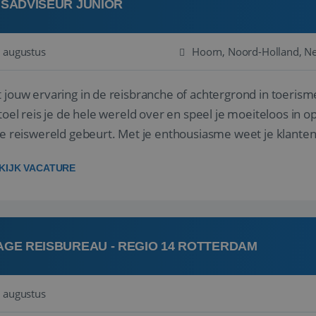
ISADVISEUR JUNIOR
 augustus
Hoorn, Noord-Holland, N
 jouw ervaring in de reisbranche of achtergrond in toerism
stoel reis je de hele wereld over en speel je moeiteloos in o
de reiswereld gebeurt. Met je enthousiasme weet je klante
ken! ...
KIJK VACATURE
AGE REISBUREAU - REGIO 14 ROTTERDAM
 augustus