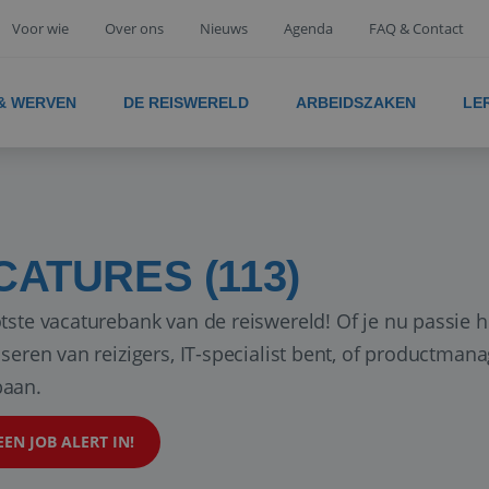
Voor wie
Over ons
Nieuws
Agenda
FAQ & Contact
 & WERVEN
DE REISWERELD
ARBEIDSZAKEN
LE
CATURES (113)
tste vacaturebank van de reiswereld! Of je nu passie h
iseren van reizigers, IT-specialist bent, of productman
aan.
EEN JOB ALERT IN!