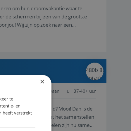
nderen om hun droomvakantie waar te
er de schermen bij een van de grootste
oor jou! Wij zijn op zoek naar een
×
Schiphol
Baan
37-40+ uur
keer te
tentie- en
ste plekken van de wereld? Mooi! Dan is de
 heeft verstrekt
reren en ondersteunen met het samenstellen
natuur? Al deze onderdelen zijn nu samen