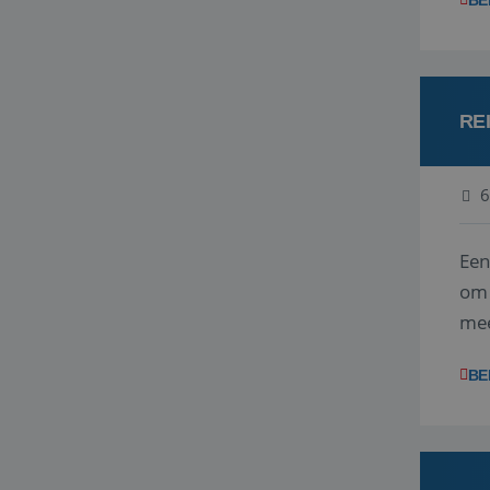
BE
RE
6
Een
om 
mee
vra
BE