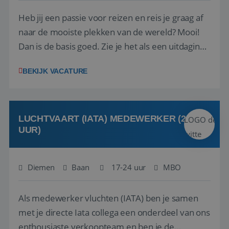
Heb jij een passie voor reizen en reis je graag af
naar de mooiste plekken van de wereld? Mooi!
Dan is de basis goed. Zie je het als een uitdaging
om anderen te inspireren en ondersteunen met
BEKIJK VACATURE
het samenstellen en boeken van de perfecte
vakantie en is verkopen je tweede natuur? Al
deze onderdelen zijn nu samen gevoegd...
LUCHTVAART (IATA) MEDEWERKER (24-32
UUR)
Diemen
Baan
17-24 uur
MBO
Als medewerker vluchten (IATA) ben je samen
met je directe Iata collega een onderdeel van ons
enthousiaste verkoopteam en ben je de