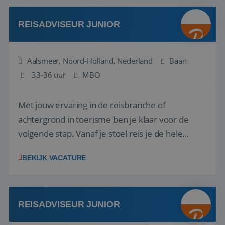
werken: of het nu gaat om vragen ...
REISADVISEUR JUNIOR
Aalsmeer, Noord-Holland, Nederland
Baan
33-36 uur
MBO
Met jouw ervaring in de reisbranche of
achtergrond in toerisme ben je klaar voor de
volgende stap. Vanaf je stoel reis je de hele
wereld over en speel je moeiteloos in op de
BEKIJK VACATURE
wensen van je team, je klant en wat er in de
reiswereld gebeurt. Met je enthousiasme weet je
klanten te overtuigen om die droomreis te
boeken! ...
REISADVISEUR JUNIOR