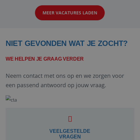
klanten te overtuigen om die droomreis te
MEER VACATURES LADEN
boeken! ...
NIET GEVONDEN WAT JE ZOCHT?
WE HELPEN JE GRAAG VERDER
Neem contact met ons op en we zorgen voor
Google Privacy Policy
een passend antwoord op jouw vraag.
li_gc
5 maanden 4
LinkedIn
weken
Corporation
.linkedin.com
VEELGESTELDE
VRAGEN