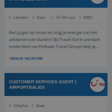
Leerdam
Baan
37-40+ uur
MBO
Ben jij gek op reizen en krijg je energie van het
adviseren van klanten? Bij Travel Store Leerdam
(onderdeel van Pelikaan Travel Group) help je
klanten met zorg en aandacht hun ideale reis te
BEKIJK VACATURE
vinden. Samen maken we van elke reis een
onvergetelijke ervaring. Of je nu al jaren ervaring
hebt in de reisbranche of j...
CUSTOMER SERVICES AGENT |
AIRPORTBALIES
Schiphol
Baan