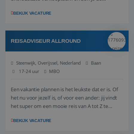
vraagbaak voor alles met betrekking tot vluchten
BEKIJK VACATURE
en tarieven waar je collega’s niet uitkomen.
Voorts ben je verantwoordelijk voor een stuk
kwaliteitsbewaking van alles wat met IATA te m...
REISADVISEUR ALLROUND
Steenwijk, Overijssel, Nederland
Baan
17-24 uur
MBO
Een vakantie plannen is het leukste dat er is. Of
het nu voor jezelf is, of voor een ander: jij vindt
het super om een mooie reis van A tot Z te
regelen. Door jouw kennis en ervaring leren onze
BEKIJK VACATURE
vakantiegangers de meest prachtige plekjes op
aarde kennen! 🏝️Wat ga je doen?Klantgericht