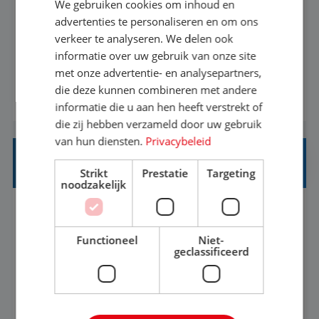
We gebruiken cookies om inhoud en
Met jouw ervaring in de reisbranche of
advertenties te personaliseren en om ons
verkeer te analyseren. We delen ook
achtergrond in toerisme ben je klaar voor de
informatie over uw gebruik van onze site
volgende stap. Vanaf je stoel reis je de hele
met onze advertentie- en analysepartners,
wereld over en speel je moeiteloos in op de
die deze kunnen combineren met andere
BEKIJK VACATURE
wensen van je team, je klant en wat er in de
informatie die u aan hen heeft verstrekt of
reiswereld gebeurt. Met je enthousiasme weet je
die zij hebben verzameld door uw gebruik
klanten te overtuigen om die droomreis te
van hun diensten.
Privacybeleid
boeken! ...
REISADVISEUR ALLROUND
Strikt
Prestatie
Targeting
noodzakelijk
Aalsmeer, Noord-Holland, Nederland
Baan
33-36 uur
MBO
Functioneel
Niet-
geclassificeerd
Een vakantie plannen is het leukste dat er is. Of
het nu voor jezelf is, of voor een ander: jij vindt
het super om een mooie reis van A tot Z te