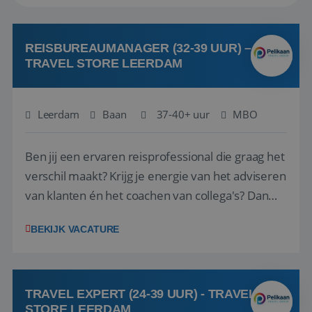
REISBUREAUMANAGER (32-39 UUR) –
TRAVEL STORE LEERDAM
Leerdam
Baan
37-40+ uur
MBO
Ben jij een ervaren reisprofessional die graag het
verschil maakt? Krijg je energie van het adviseren
van klanten én het coachen van collega's? Dan
zijn wij op zoek naar jou. Bij Travel Store Leerdam
BEKIJK VACATURE
(onderdeel van Pelikaan Travel Group) zoeken
we een Reisbureaumanager die samen met het
team het reisbureau verder...
TRAVEL EXPERT (24-39 UUR) - TRAVEL
STORE LEERDAM