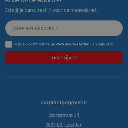
BLIJF OP DE HOOGTE!
Schrijf je dan direct in voor de nieuwsbrief.
VISITOR_PRIVACY_METADATA
5 maanden 4
YouTube
weken
.youtube.com
Ik ga akkoord met de
privacy voorwaarden
van Reiswerk.
Contactgegevens
Storkstraat 24
3833 LB, Leusden