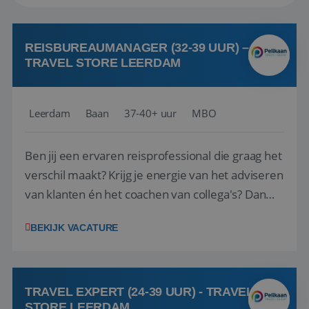
REISBUREAUMANAGER (32-39 UUR) –
TRAVEL STORE LEERDAM
Leerdam
Baan
37-40+ uur
MBO
Ben jij een ervaren reisprofessional die graag het
verschil maakt? Krijg je energie van het adviseren
van klanten én het coachen van collega's? Dan
zijn wij op zoek naar jou. Bij Travel Store Leerdam
BEKIJK VACATURE
(onderdeel van Pelikaan Travel Group) zoeken
we een Reisbureaumanager die samen met het
team het reisbureau verder...
TRAVEL EXPERT (24-39 UUR) - TRAVEL
STORE LEERDAM