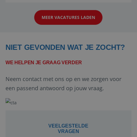
reiswereld gebeurt. Met je enthousiasme weet je
klanten te overtuigen om die droomreis te
MEER VACATURES LADEN
boeken! ...
NIET GEVONDEN WAT JE ZOCHT?
WE HELPEN JE GRAAG VERDER
Google Privacy Policy
Neem contact met ons op en we zorgen voor
een passend antwoord op jouw vraag.
li_gc
5 maanden 4
LinkedIn
weken
Corporation
.linkedin.com
VEELGESTELDE
VRAGEN