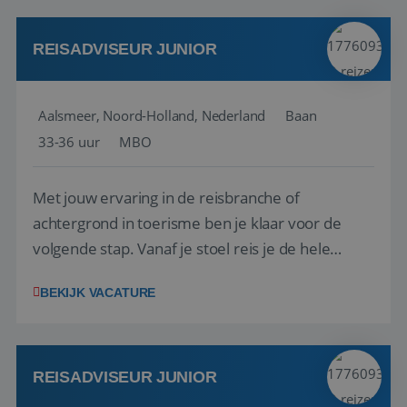
werken: of het nu gaat om vragen ...
REISADVISEUR JUNIOR
Aalsmeer, Noord-Holland, Nederland
Baan
33-36 uur
MBO
Met jouw ervaring in de reisbranche of
achtergrond in toerisme ben je klaar voor de
volgende stap. Vanaf je stoel reis je de hele
wereld over en speel je moeiteloos in op de
BEKIJK VACATURE
wensen van je team, je klant en wat er in de
reiswereld gebeurt. Met je enthousiasme weet je
klanten te overtuigen om die droomreis te
boeken! ...
REISADVISEUR JUNIOR