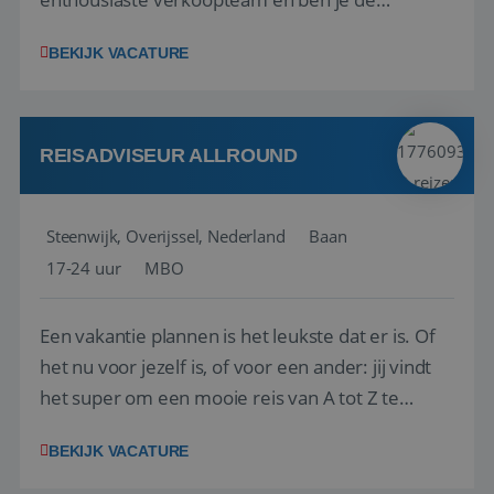
vraagbaak voor alles met betrekking tot vluchten
BEKIJK VACATURE
en tarieven waar je collega’s niet uitkomen.
Voorts ben je verantwoordelijk voor een stuk
kwaliteitsbewaking van alles wat met IATA te m...
REISADVISEUR ALLROUND
Steenwijk, Overijssel, Nederland
Baan
17-24 uur
MBO
Een vakantie plannen is het leukste dat er is. Of
het nu voor jezelf is, of voor een ander: jij vindt
het super om een mooie reis van A tot Z te
regelen. Door jouw kennis en ervaring leren onze
BEKIJK VACATURE
vakantiegangers de meest prachtige plekjes op
aarde kennen! 🏝️Wat ga je doen?Klantgericht