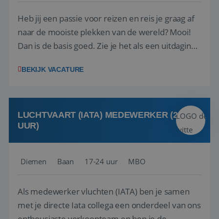
Heb jij een passie voor reizen en reis je graag af
naar de mooiste plekken van de wereld? Mooi!
Dan is de basis goed. Zie je het als een uitdaging
om anderen te inspireren en ondersteunen met
BEKIJK VACATURE
het samenstellen en boeken van de perfecte
vakantie en is verkopen je tweede natuur? Al
deze onderdelen zijn nu samen gevoegd...
LUCHTVAART (IATA) MEDEWERKER (24-32
UUR)
Diemen
Baan
17-24 uur
MBO
Als medewerker vluchten (IATA) ben je samen
met je directe Iata collega een onderdeel van ons
enthousiaste verkoopteam en ben je de