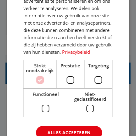
advertenties te personaliseren en om ons
verkeer te analyseren. We delen ook
Met jouw ervaring in de reisbranche of
informatie over uw gebruik van onze site
achtergrond in toerisme ben je klaar voor de
met onze advertentie- en analysepartners,
volgende stap. Vanaf je stoel reis je de hele
die deze kunnen combineren met andere
informatie die u aan hen heeft verstrekt of
wereld over en speel je moeiteloos in op de
die zij hebben verzameld door uw gebruik
BEKIJK VACATURE
wensen van je team, je klant en wat er in de
van hun diensten.
Privacybeleid
reiswereld gebeurt. Met je enthousiasme weet je
klanten te overtuigen om die droomreis te
Strikt
Prestatie
Targeting
noodzakelijk
boeken! ...
REISADVISEUR ALLROUND
Functioneel
Niet-
Aalsmeer, Noord-Holland, Nederland
Baan
geclassificeerd
33-36 uur
MBO
Een vakantie plannen is het leukste dat er is. Of
het nu voor jezelf is, of voor een ander: jij vindt
ALLES ACCEPTEREN