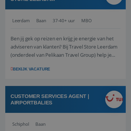
Leerdam
Baan
37-40+ uur
MBO
Ben jij gek op reizen en krijg je energie van het
adviseren van klanten? Bij Travel Store Leerdam
(onderdeel van Pelikaan Travel Group) help je
klanten met zorg en aandacht hun ideale reis te
BEKIJK VACATURE
vinden. Samen maken we van elke reis een
onvergetelijke ervaring. Of je nu al jaren ervaring
hebt in de reisbranche of j...
CUSTOMER SERVICES AGENT |
AIRPORTBALIES
Schiphol
Baan